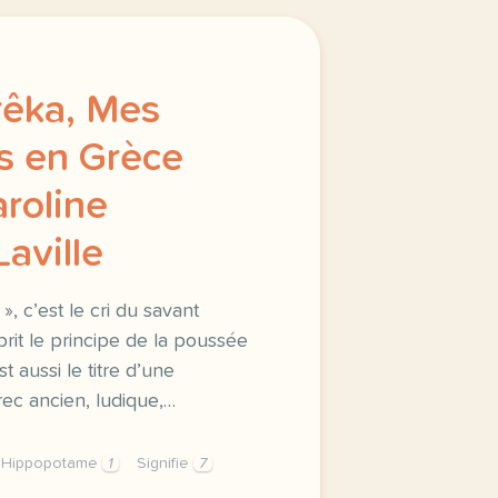
rêka, Mes
s en Grèce
aroline
aville
 », c’est le cri du savant
it le principe de la poussée
t aussi le titre d’une
rec ancien, ludique,…
Hippopotame
1
Signifie
7