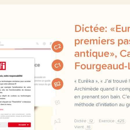
Dictée: «Eu
premiers pa
C2
antique», C
Fourgeaud-L
C1
« Eurêka », « J’ai trouvé !
B2
Archimède quand il compr
en prenant son bain. C’es
B1
méthode d’initiation au g
A2
Dictée
12
Exercice
425
Vient
16