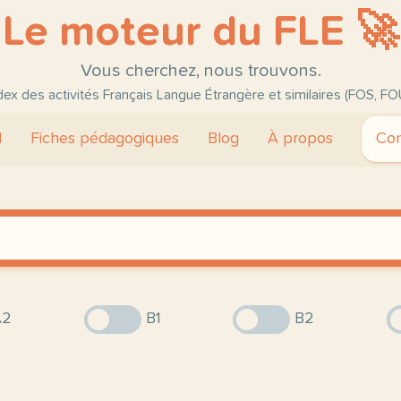
Le moteur du FLE 🚀
Vous cherchez, nous trouvons.
ndex des activités Français Langue Étrangère et similaires (FOS, FO
l
Fiches pédagogiques
Blog
À propos
Con
2
B1
B2