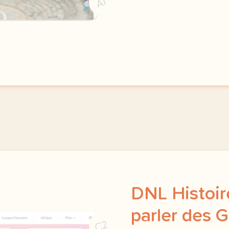
A1
DNL Histoire
parler des 
C2