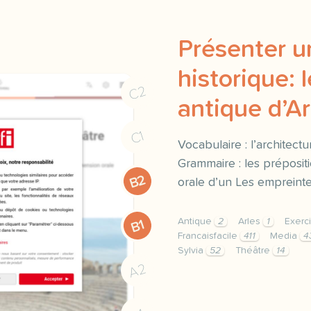
Présenter 
historique: 
C2
antique d’Ar
C1
Vocabulaire : l’architect
Grammaire : les préposit
B2
orale d’un Les empreint
Antique
2
Arles
1
Exerc
B1
Francaisfacile
411
Media
4
Sylvia
52
Théâtre
14
exercice b2 presenter un
A2