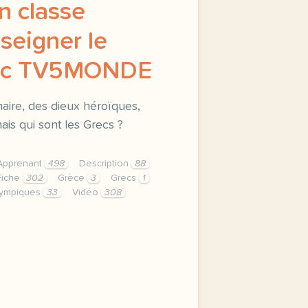
en classe
nseigner le
vec TV5MONDE
inaire, des dieux héroïques,
is qui sont les Grecs ?
Apprenant
498
Description
88
Fiche
302
Grèce
3
Grecs
1
ympiques
33
Vidéo
308
nents button cursor pointer display block height 38px pad