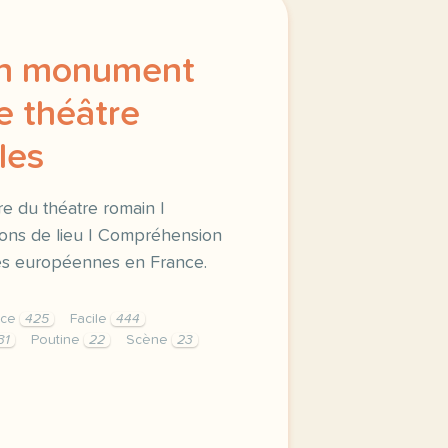
un monument
le théâtre
les
ure du théatre romain |
ions de lieu | Compréhension
es européennes en France.
ice
425
Facile
444
31
Poutine
22
Scène
23
 monument historique le theatre antique d arles vocabulair