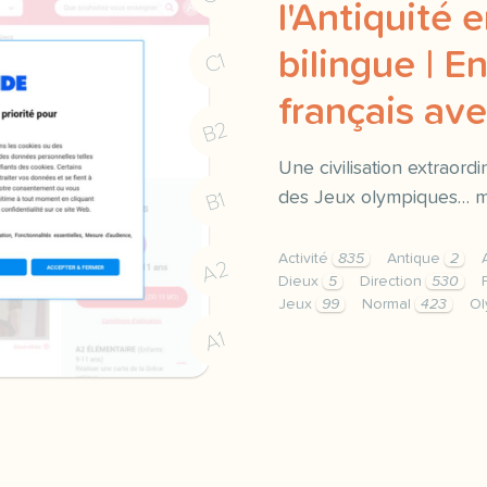
l'Antiquité 
bilingue | E
C1
français a
B2
Une civilisation extraord
des Jeux olympiques… ma
B1
Activité
835
Antique
2
A2
Dieux
5
Direction
530
Jeux
99
Normal
423
Ol
didomi host didomi compo
A1