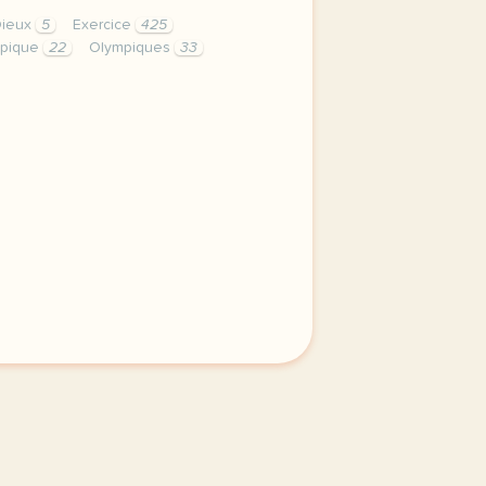
Dieux
5
Exercice
425
pique
22
Olympiques
33
 jo olympique vocabulaire le sport grammaire les mots de l