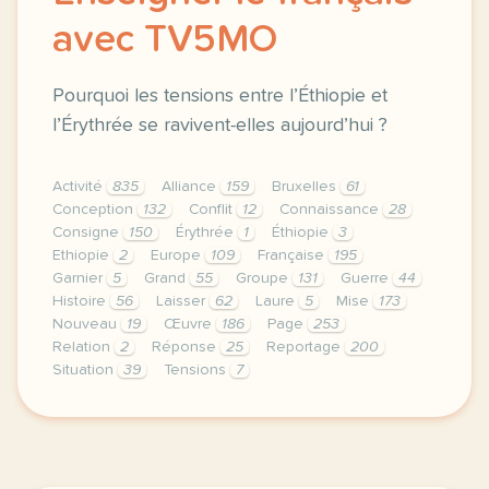
avec TV5MO
Pourquoi les tensions entre l’Éthiopie et
l’Érythrée se ravivent-elles aujourd’hui ?
Activité
835
Alliance
159
Bruxelles
61
Conception
132
Conflit
12
Connaissance
28
Consigne
150
Érythrée
1
Éthiopie
3
Ethiopie
2
Europe
109
Française
195
Garnier
5
Grand
55
Groupe
131
Guerre
44
Histoire
56
Laisser
62
Laure
5
Mise
173
Nouveau
19
Œuvre
186
Page
253
Relation
2
Réponse
25
Reportage
200
Situation
39
Tensions
7
continuer sans accepter le respect de votre vie pr