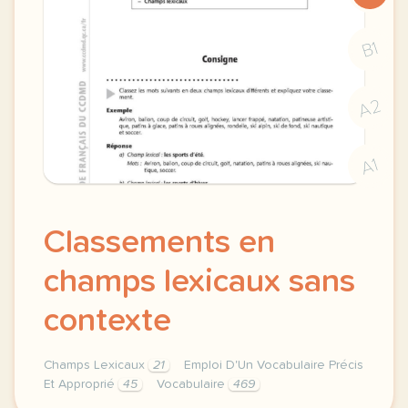
B1
A2
A1
Classements en
champs lexicaux sans
contexte
Champs Lexicaux
21
Emploi D'Un Vocabulaire Précis
Et Approprié
45
Vocabulaire
469
classements en champs lexicaux vocabulaire sans con