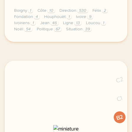
Boigny
1
Côte
10
Direction
530
Félix
2
Fondation
4
Houphouët
1
Ivoire
9
Ivoiriens
1
Jean
46
Ligne
13
Loucou
1
Noël
54
Politique
67
Situation
39
didomi host didomi components button cursor pointer
C2
C1
B2