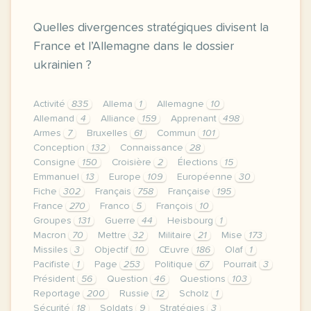
Quelles divergences stratégiques divisent la
France et l’Allemagne dans le dossier
ukrainien ?
Activité
835
Allema
1
Allemagne
10
Allemand
4
Alliance
159
Apprenant
498
Armes
7
Bruxelles
61
Commun
101
Conception
132
Connaissance
28
Consigne
150
Croisière
2
Élections
15
Emmanuel
13
Europe
109
Européenne
30
Fiche
302
Français
758
Française
195
France
270
Franco
5
François
10
Groupes
131
Guerre
44
Heisbourg
1
Macron
70
Mettre
32
Militaire
21
Mise
173
Missiles
3
Objectif
10
Œuvre
186
Olaf
1
Pacifiste
1
Page
253
Politique
67
Pourrait
3
Président
56
Question
46
Questions
103
Reportage
200
Russie
12
Scholz
1
Sécurité
18
Soldats
9
Stratégies
3