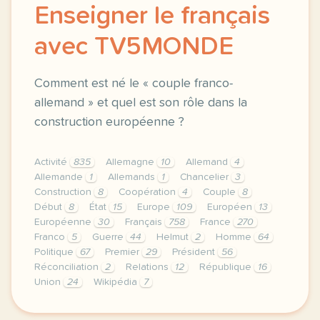
Enseigner le français
avec TV5MONDE
Comment est né le « couple franco-
allemand » et quel est son rôle dans la
construction européenne ?
Activité
835
Allemagne
10
Allemand
4
Allemande
1
Allemands
1
Chancelier
3
Construction
8
Coopération
4
Couple
8
Début
8
État
15
Europe
109
Européen
13
Européenne
30
Français
758
France
270
Franco
5
Guerre
44
Helmut
2
Homme
64
Politique
67
Premier
29
Président
56
Réconciliation
2
Relations
12
République
16
Union
24
Wikipédia
7
le respect de votre vie privee est une priorite po