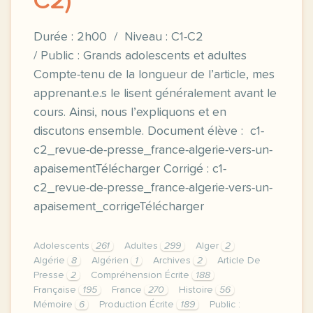
C2)
Durée : 2h00 / Niveau : C1-C2
/ Public : Grands adolescents et adultes
Compte-tenu de la longueur de l’article, mes
apprenant.e.s le lisent généralement avant le
cours. Ainsi, nous l’expliquons et en
discutons ensemble. Document élève : c1-
c2_revue-de-presse_france-algerie-vers-un-
apaisementTélécharger Corrigé : c1-
c2_revue-de-presse_france-algerie-vers-un-
apaisement_corrigeTélécharger
Adolescents
261
Adultes
299
Alger
2
Algérie
8
Algérien
1
Archives
2
Article De
Presse
2
Compréhension Écrite
188
Française
195
France
270
Histoire
56
Mémoire
6
Production Écrite
189
Public :