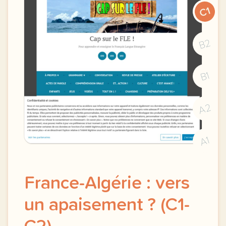
C1
B2
B1
A2
A1
France-Algérie : vers
un apaisement ? (C1-