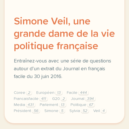
Simone Veil, une
grande dame de la vie
politique française
Entraînez-vous avec une série de questions
autour d’un extrait du Journal en français
facile du 30 juin 2016.
Coree
2
Européen
13
Facile
444
Francaisfacile
411
G20
2
Journal
394
Media
431
Parlement
13
Politique
67
Président
56
Simone
5
Sylvia
52
Veil
4
exercice b1 simone veil une grande dame de la vie p