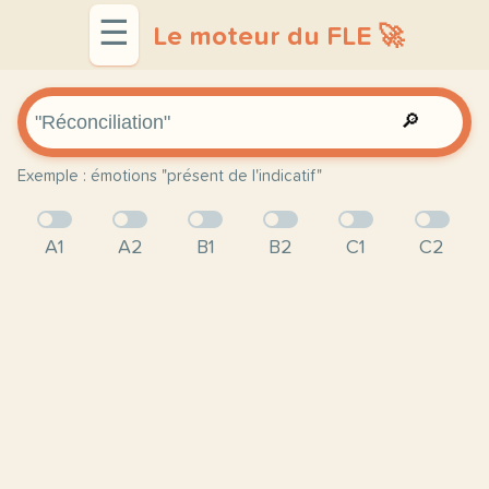
☰
Le moteur du FLE 🚀
🔎
Exemple : émotions "présent de l'indicatif"
A1
A2
B1
B2
C1
C2