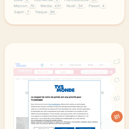
Bulle
4
Czerwinski
4
Francaisfacile
411
Macron
70
Media
431
Noël
54
Pawel
4
Sapin
7
Traque
84
exercice a2 allemagne un sapin de noel controverse
C2
C1
B2
B1