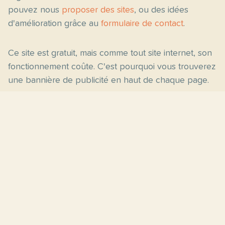
pouvez nous
proposer des sites
, ou des idées
d'amélioration grâce au
formulaire de contact
.
Ce site est gratuit, mais comme tout site internet, son
fonctionnement coûte. C'est pourquoi vous trouverez
une bannière de publicité en haut de chaque page.
Pages principales
Fiches par niveau
Accueil
C2
Thèmes
C1
Blog
B2
Proposer un site
B1
Contact
A2