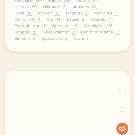
Française
195
France
270
Guerre
44
Histoire
56
Historien
2
Interview
28
Invité
10
Macron
70
Maghreb
1
Mémoires
1
Mémorielle
1
Oui
44
Patrick
8
Période
4
Présentateur
17
Question
46
Questions
103
Rapport
16
Réconciliation
2
Reconnaissance
3
Simonin
5
Spécialiste
2
Stora
1
le respect de votre vie privee est une priorite pour
C2
C1
B2