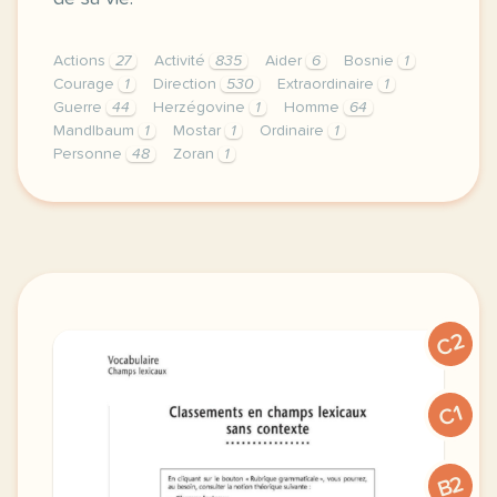
Actions
27
Activité
835
Aider
6
Bosnie
1
Courage
1
Direction
530
Extraordinaire
1
Guerre
44
Herzégovine
1
Homme
64
Mandlbaum
1
Mostar
1
Ordinaire
1
Personne
48
Zoran
1
didomi host didomi components button cursor pointer
C2
C1
B2