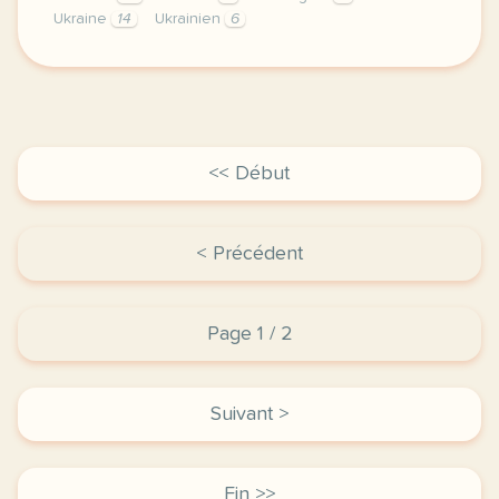
Ukraine
14
Ukrainien
6
le respect de votre vie privee est une priorite po
<< Début
< Précédent
Page 1 / 2
Suivant >
Fin >>