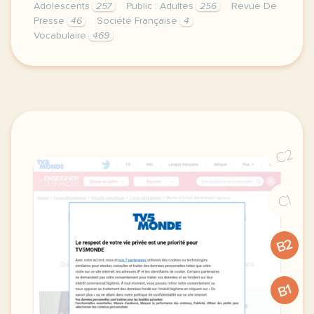
Adolescents
257
Public : Adultes
256
Revue De
Presse
46
Société Française
4
Vocabulaire
469
duree 2h00 niveau c1 c2 public grands adolescents e
C2
C1
B2
B1