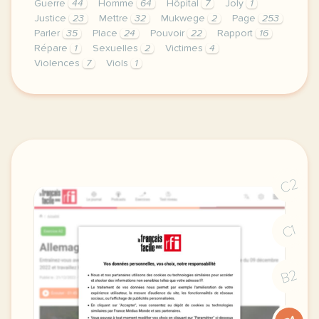
Guerre
44
Homme
64
Hôpital
7
Joly
1
Justice
23
Mettre
32
Mukwege
2
Page
253
Parler
35
Place
24
Pouvoir
22
Rapport
16
Répare
1
Sexuelles
2
Victimes
4
Violences
7
Viols
1
le respect de votre vie privee est une priorite po
C2
C1
B2