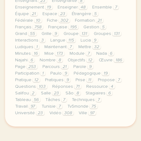
Enseignant
23
Enseignante
8
Enseignement
19
Enseigner
48
Ensemble
7
Équipe
21
Espace
23
Étrangère
5
Fédérale
10
Fiche
302
Formation
21
Français
758
Française
195
Gestion
5
Grand
55
Grille
9
Groupe
131
Groupes
131
Interactions
3
Langue
115
Lucia
9
Ludiques
1
Maintenant
7
Mettre
32
Minutes
16
Mise
173
Module
7
Nada
6
Najahi
6
Nombre
8
Objectifs
12
Œuvre
186
Page
253
Parcours
21
Parole
9
Participation
1
Paulo
9
Pédagogique
19
Pratique
12
Pratiques
9
Prise
11
Propose
7
Questions
103
Réponses
71
Ressource
4
Salifou
2
Salle
23
São
8
Stagiaires
6
Tableau
56
Tâches
7
Techniques
7
Travail
97
Tunisie
7
Tv5monde
75
Université
23
Vidéo
308
Ville
97
le respect de votre vie privee est une priorite po