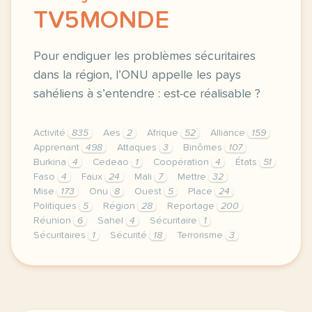
TV5MONDE
Pour endiguer les problèmes sécuritaires
dans la région, l’ONU appelle les pays
sahéliens à s’entendre : est-ce réalisable ?
Activité
835
Aes
2
Afrique
52
Alliance
159
Apprenant
498
Attaques
3
Binômes
107
Burkina
4
Cedeao
1
Coopération
4
États
51
Faso
4
Faux
24
Mali
7
Mettre
32
Mise
173
Onu
8
Ouest
5
Place
24
Politiques
5
Région
28
Reportage
200
Réunion
6
Sahel
4
Sécuritaire
1
Sécuritaires
1
Sécurité
18
Terrorisme
3
continuer sans accepter le respect de votre vie pr