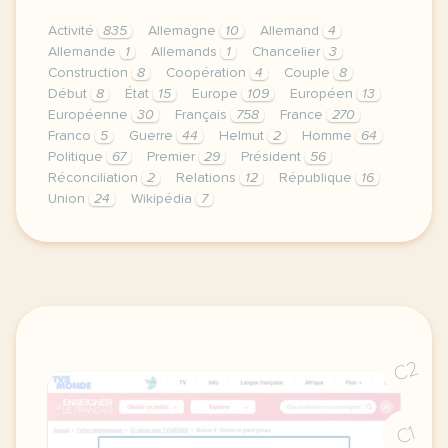
Activité
835
Allemagne
10
Allemand
4
Allemande
1
Allemands
1
Chancelier
3
Construction
8
Coopération
4
Couple
8
Début
8
État
15
Europe
109
Européen
13
Européenne
30
Français
758
France
270
Franco
5
Guerre
44
Helmut
2
Homme
64
Politique
67
Premier
29
Président
56
Réconciliation
2
Relations
12
République
16
Union
24
Wikipédia
7
le respect de votre vie privee est une priorite po
C2
C1