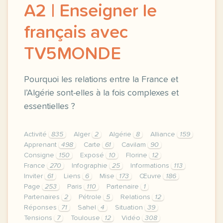
A2 | Enseigner le
français avec
TV5MONDE
Pourquoi les relations entre la France et
l’Algérie sont-elles à la fois complexes et
essentielles ?
Activité
835
Alger
2
Algérie
8
Alliance
159
Apprenant
498
Carte
61
Cavilam
90
Consigne
150
Exposé
10
Florine
12
France
270
Infographie
25
Informations
113
Inviter
61
Liens
6
Mise
173
Œuvre
186
Page
253
Paris
110
Partenaire
1
Partenaires
2
Pétrole
5
Relations
12
Réponses
71
Sahel
4
Situation
39
Tensions
7
Toulouse
12
Vidéo
308