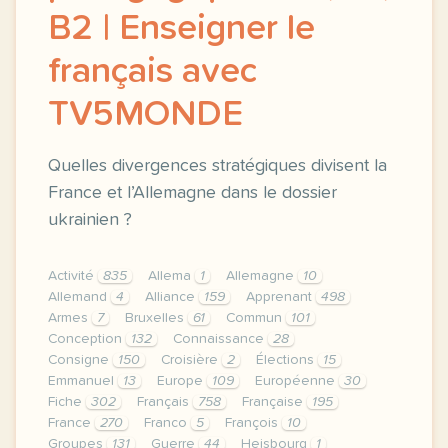
B2 | Enseigner le
français avec
TV5MONDE
Quelles divergences stratégiques divisent la
France et l’Allemagne dans le dossier
ukrainien ?
Activité
835
Allema
1
Allemagne
10
Allemand
4
Alliance
159
Apprenant
498
Armes
7
Bruxelles
61
Commun
101
Conception
132
Connaissance
28
Consigne
150
Croisière
2
Élections
15
Emmanuel
13
Europe
109
Européenne
30
Fiche
302
Français
758
Française
195
France
270
Franco
5
François
10
Groupes
131
Guerre
44
Heisbourg
1