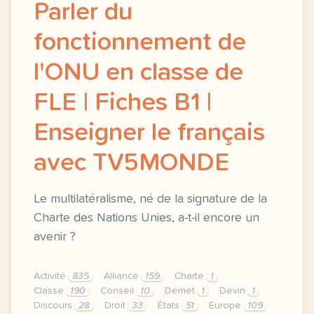
Parler du
fonctionnement de
l'ONU en classe de
FLE | Fiches B1 |
Enseigner le français
avec TV5MONDE
Le multilatéralisme, né de la signature de la
Charte des Nations Unies, a-t-il encore un
avenir ?
Activité
835
Alliance
159
Charte
1
Classe
190
Conseil
10
Demet
1
Devin
1
Discours
28
Droit
33
États
51
Europe
109