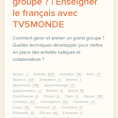
groupe ? | Enseigner
le français avec
TV5MONDE
Comment gérer et animer un grand groupe ?
Quelles techniques développer pour mettre
en place des activités ludiques et
collaboratives ?
Acquis
7
Activité
835
Activités
118
Ainsi
10
Alliance
159
Animation
5
Animer
1
Apprenant
498
Apprentissage
12
Autoformation
2
Bizerte
6
Brésil
18
Chercheuse
8
Choisir
6
Claro
9
Classe
190
Commun
101
Conception
132
Contexte
13
Cours
90
Dessous
10
Directrice
6
Éléments
16
Élèves
66
Enclasse
5