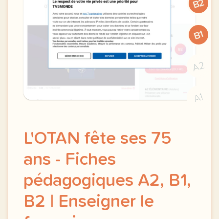
B2
B1
A2
A1
L'OTAN fête ses 75
ans - Fiches
pédagogiques A2, B1,
B2 | Enseigner le