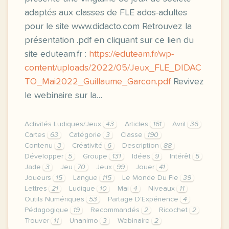
adaptés aux classes de FLE ados-adultes
pour le site www.didacto.com Retrouvez la
présentation .pdf en cliquant sur ce lien du
site eduteam.fr :
https://eduteam.fr/wp-
content/uploads/2022/05/Jeux_FLE_DIDAC
TO_Mai2022_Guillaume_Garcon.pdf
Revivez
le webinaire sur la…
Activités Ludiques/Jeux
43
Articles
161
Avril
36
Cartes
63
Catégorie
3
Classe
190
Contenu
3
Créativité
6
Description
88
Développer
5
Groupe
131
Idées
9
Intérêt
5
Jade
3
Jeu
70
Jeux
99
Jouer
41
Joueurs
15
Langue
115
Le Monde Du Fle
39
Lettres
21
Ludique
10
Mai
4
Niveaux
11
Outils Numériques
53
Partage D'Expérience
4
Pédagogique
19
Recommandés
2
Ricochet
2
Trouver
11
Unanimo
3
Webinaire
2