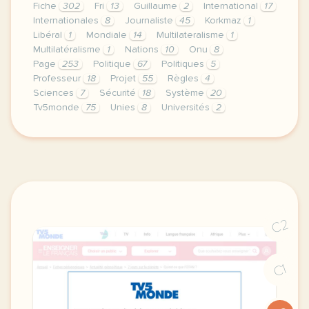
Fiche
302
Fri
13
Guillaume
2
International
17
Internationales
8
Journaliste
45
Korkmaz
1
Libéral
1
Mondiale
14
Multilateralisme
1
Multilatéralisme
1
Nations
10
Onu
8
Page
253
Politique
67
Politiques
5
Professeur
18
Projet
55
Règles
4
Sciences
7
Sécurité
18
Système
20
Tv5monde
75
Unies
8
Universités
2
le respect de votre vie privee est une priorite pour
C2
C1