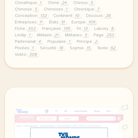
Chinafrique
1
Chine
24
Chinois
5
Chinoise
5
Chinoises
1
Chronique
7
Conception
132
Continent
10
Discours
28
Entreprises
11
États
51
Europe
109
Fiche
302
Française
195
Fri
13
Laboiry
8
Lmdlp
1
Militaire
21
Militaires
5
Page
253
Partenariat
4
Populaire
1
Principe
2
Privées
1
Sécurité
18
Sophie
15
Texte
62
Vidéo
308
continuer sans accepter le respect de votre vie pri
C2
C1