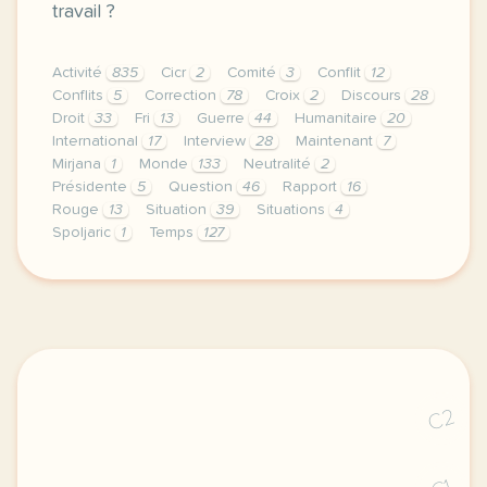
travail ?
Activité
835
Cicr
2
Comité
3
Conflit
12
Conflits
5
Correction
78
Croix
2
Discours
28
Droit
33
Fri
13
Guerre
44
Humanitaire
20
International
17
Interview
28
Maintenant
7
Mirjana
1
Monde
133
Neutralité
2
Présidente
5
Question
46
Rapport
16
Rouge
13
Situation
39
Situations
4
Spoljaric
1
Temps
127
le respect de votre vie privee est une priorite pour
C2