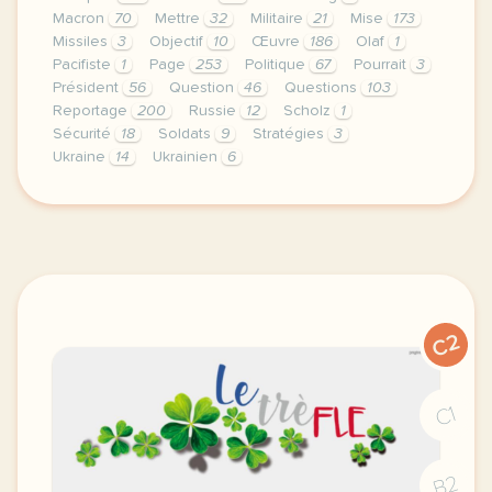
Macron
70
Mettre
32
Militaire
21
Mise
173
Missiles
3
Objectif
10
Œuvre
186
Olaf
1
Pacifiste
1
Page
253
Politique
67
Pourrait
3
Président
56
Question
46
Questions
103
Reportage
200
Russie
12
Scholz
1
Sécurité
18
Soldats
9
Stratégies
3
Ukraine
14
Ukrainien
6
le respect de votre vie privee est une priorite po
C2
C1
B2