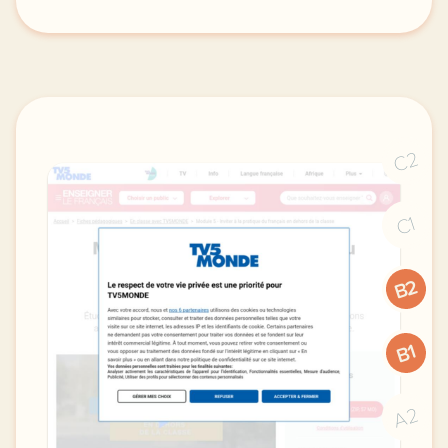
le respect de votre vie privee est une priorite pou
C2
C1
B2
B1
A2