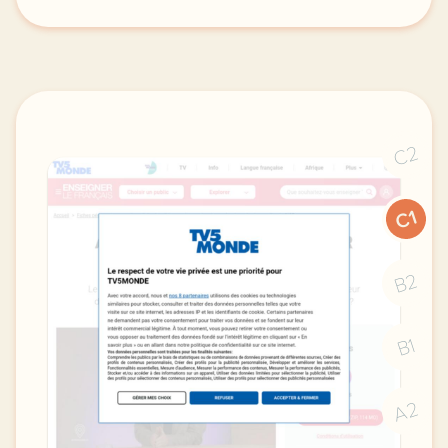
webinaire mercredi 11 mai a 14h30 heure de paris gu
C2
C1
B2
B1
A2