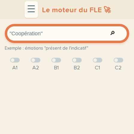
☰
Le moteur du FLE 🚀
🔎
Exemple : émotions "présent de l'indicatif"
A1
A2
B1
B2
C1
C2