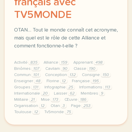
français avec
TV5MONDE
OTAN… Tout le monde connaît cet acronyme,
mais quel est le rôle de cette Alliance et
comment fonctionne-t-elle ?
Activité
835
Alliance
159
Apprenant
498
Binômes
107
Cavilam
90
Classe
190
Commun
101
Conception
132
Consigne
150
Enseigner
48
Florine
12
Française
195
Groupes
131
Infographie
25
Informations
113
Internationale
20
Laisser
62
Membres
9
Militaire
21
Mise
173
Œuvre
186
Organisation
12
Otan
3
Page
253
Toulouse
12
Tv5monde
75
le respect de votre vie privee est une priorite po