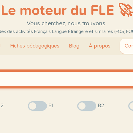
Le moteur du FLE 🚀
Vous cherchez, nous trouvons.
ndex des activités Français Langue Étrangère et similaires (FOS, FO
l
Fiches pédagogiques
Blog
À propos
Con
2
B1
B2