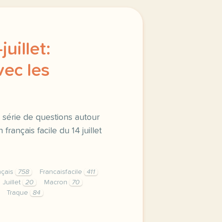
juillet:
vec les
 série de questions autour
français facile du 14 juillet
nçais
758
Francaisfacile
411
Juillet
20
Macron
70
Traque
84
juillet rencontre avec les spectateurs entrainez vous avec