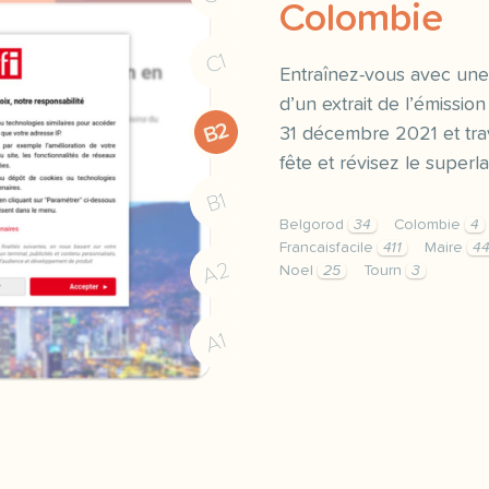
Colombie
C1
Entraînez-vous avec une
d’un extrait de l’émission
B2
31 décembre 2021 et trav
fête et révisez le superlat
B1
Belgorod
34
Colombie
4
Francaisfacile
411
Maire
4
A2
Noel
25
Tourn
3
exercice b1 les decembri
A1