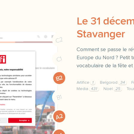
Le 31 décem
Stavanger
C2
Comment se passe le ré
Europe du Nord ? Petit t
C1
vocabulaire de la fête et 
B2
Artifice
1
Belgorod
34
F
Media
431
Noel
25
Tou
exercice b1 le 31 decemb
B1
A2