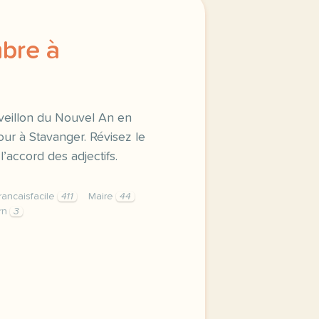
bre à
veillon du Nouvel An en
our à Stavanger. Révisez le
l’accord des adjectifs.
rancaisfacile
411
Maire
44
rn
3
re a stavanger comment se passe le reveillon du nouvel an