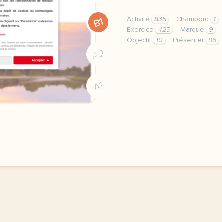
Activité
835
Chambord
1
B1
Exercice
425
Marque
9
Objectif
10
Présenter
96
exercice b1 tourisme pre
A2
A1