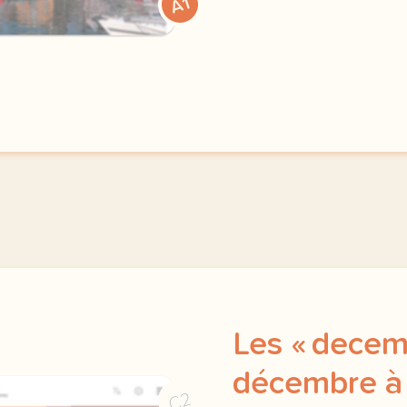
A1
Les « decem
décembre à 
C2