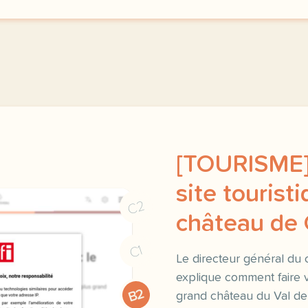
[TOURISME]
site touristi
C2
château de
C1
Le directeur général d
explique comment faire v
B2
grand château du Val de 