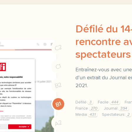
Défilé du 14-
rencontre a
C2
spectateurs
C1
Entraînez-vous avec une
d’un extrait du Journal en 
B2
2021.
Défilé
3
Facile
444
Fra
B1
France
270
Journal
394
Media
431
Spectateurs
2
exercice a2 defile du 14 
A2