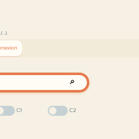
U…).
nexion
🔎
C1
C2