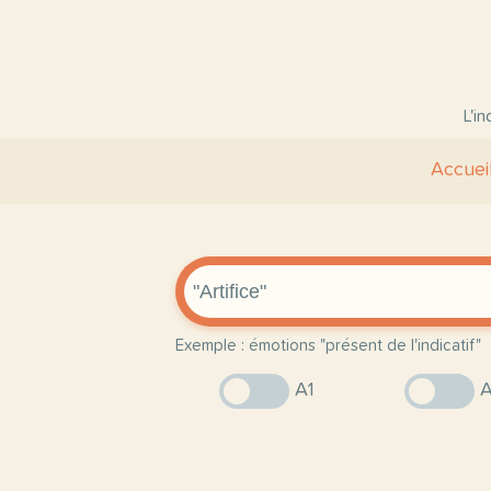
L'i
Accuei
Exemple : émotions "présent de l'indicatif"
A1
A