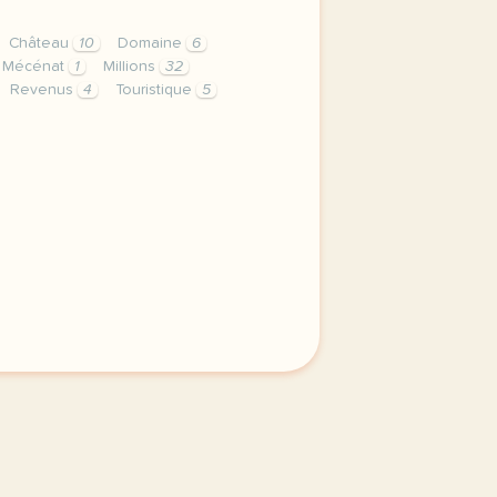
Château
10
Domaine
6
Mécénat
1
Millions
32
Revenus
4
Touristique
5
senter un site touristique le chateau de chambord le direc