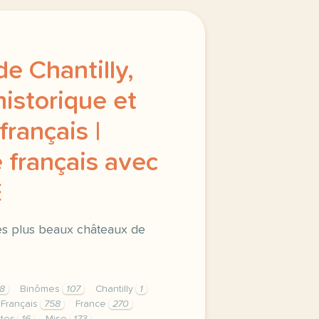
e Chantilly,
storique et
français |
 français avec
E
des plus beaux châteaux de
8
Binômes
107
Chantilly
1
Français
758
France
270