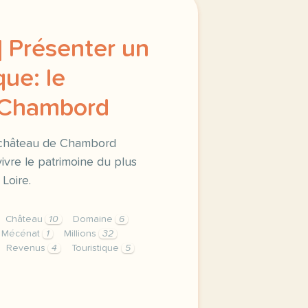
 Présenter un
que: le
 Chambord
u château de Chambord
ivre le patrimoine du plus
Loire.
Château
10
Domaine
6
Mécénat
1
Millions
32
Revenus
4
Touristique
5
senter un site touristique le chateau de chambord le direc