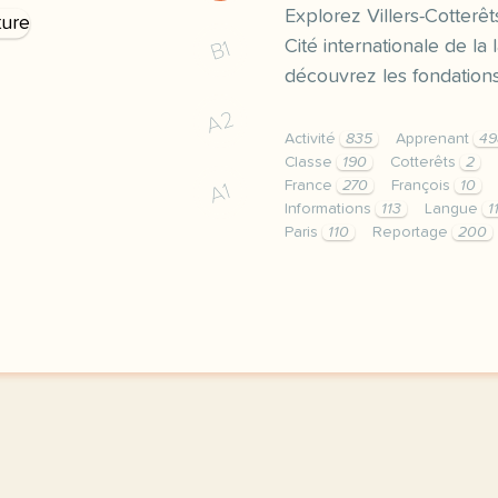
Explorez Villers-Cotterêts
Cité internationale de la 
B1
découvrez les fondations
A2
Activité
835
Apprenant
49
Classe
190
Cotterêts
2
France
270
François
10
A1
Informations
113
Langue
1
Paris
110
Reportage
200
le respect de votre vie 