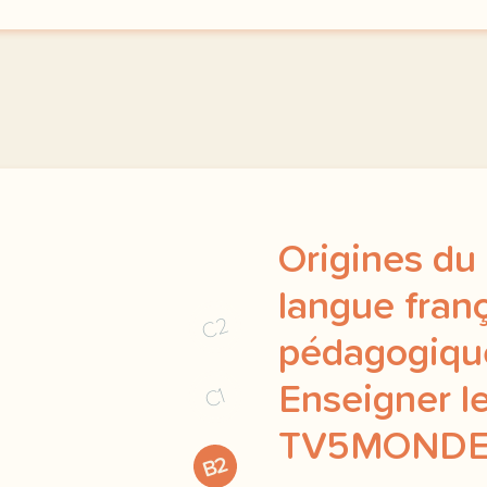
Origines du
langue franç
C2
pédagogique
Enseigner le
C1
TV5MOND
B2