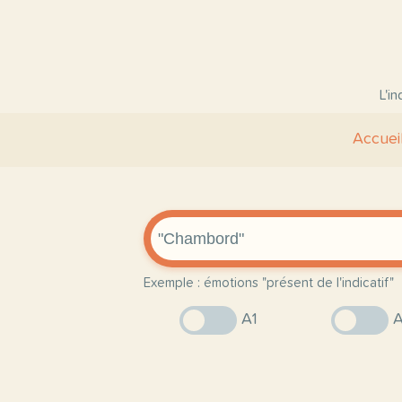
L'i
Accuei
Exemple : émotions "présent de l'indicatif"
A1
A