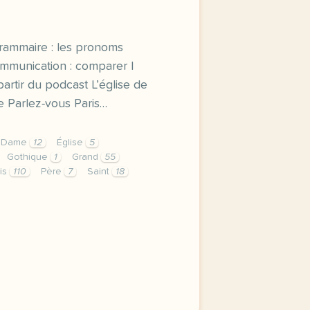
 Grammaire : les pronoms
 Communication : comparer |
rtir du podcast L’église de
ie Parlez-vous Paris…
Dame
12
Église
5
Gothique
1
Grand
55
ris
110
Père
7
Saint
18
saint eustache comparer des monuments vocabulaire l eglise