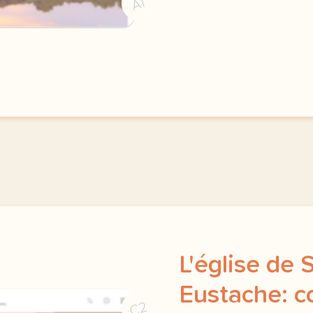
A1
L'église de 
Eustache: c
C2