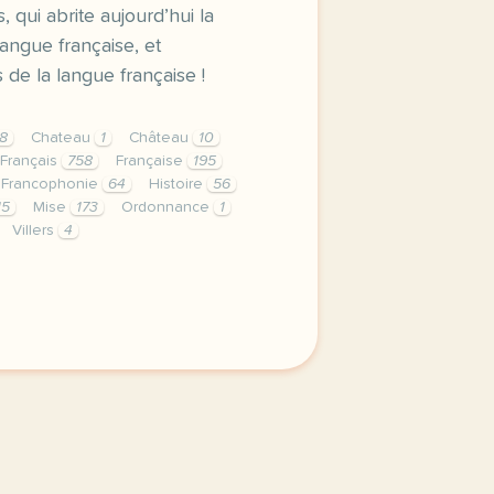
, qui abrite aujourd’hui la
langue française, et
 de la langue française !
8
Chateau
1
Château
10
Français
758
Française
195
Francophonie
64
Histoire
56
15
Mise
173
Ordonnance
1
Villers
4
privee est une priorite pour tv5mondeavec votre accord no