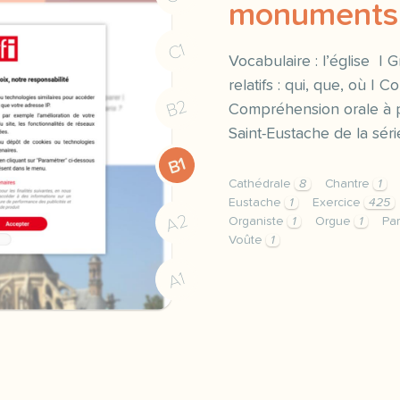
monuments
C1
Vocabulaire : l’église |
relatifs : qui, que, où |
B2
Compréhension orale à pa
Saint-Eustache de la sér
B1
Cathédrale
8
Chantre
1
Eustache
1
Exercice
425
A2
Organiste
1
Orgue
1
Pa
Voûte
1
exercice b1 l eglise de 
A1