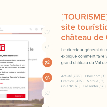
[TOURISME]
site touristi
C2
château de
C1
Le directeur général d
explique comment faire v
B2
grand château du Val de 
Activité
835
Chambord
1
B1
Exercice
425
Marque
9
Objectif
10
Présenter
96
exercice b1 tourisme pre
A2