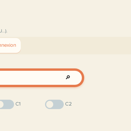
U…).
nexion
🔎
C1
C2