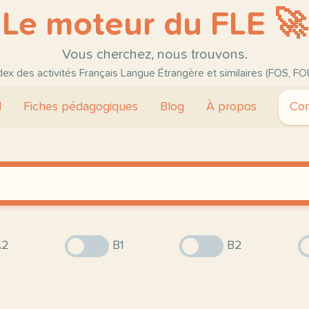
Le moteur du FLE 🚀
Vous cherchez, nous trouvons.
ndex des activités Français Langue Étrangère et similaires (FOS, FO
l
Fiches pédagogiques
Blog
À propos
Con
2
B1
B2