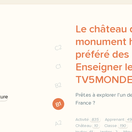
Le château d
monument hi
C2
préféré des 
Enseigner le
C1
TV5MOND
B2
Prêt.es à explorer l’un 
France ?
B1
Activité
835
Apprenant
49
A2
Château
10
Classe
190