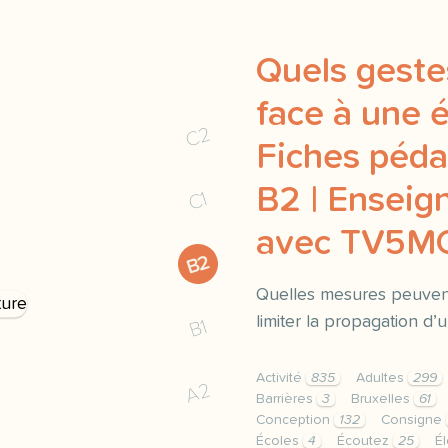
Quels geste
face à une é
C2
Fiches péda
B2 | Enseign
C1
avec TV5
B2
Quelles mesures peuven
limiter la propagation d
B1
Activité
835
Adultes
299
A2
Barrières
3
Bruxelles
61
Conception
132
Consigne
Écoles
4
Écoutez
25
É