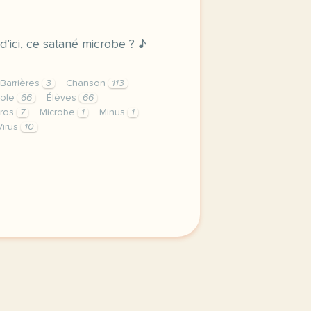
 d’ici, ce satané microbe ? ♪
Barrières
3
Chanson
113
cole
66
Élèves
66
ros
7
Microbe
1
Minus
1
Virus
10
privee est une priorite pour tv5mondeavec votre accord no