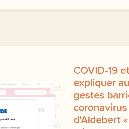
COVID-19 et
expliquer au
C2
gestes barri
coronavirus 
C1
d’Aldebert 
B2