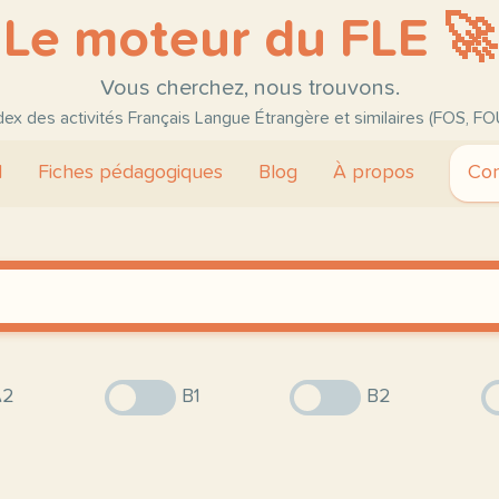
Le moteur du FLE 🚀
Vous cherchez, nous trouvons.
ndex des activités Français Langue Étrangère et similaires (FOS, FO
l
Fiches pédagogiques
Blog
À propos
Con
2
B1
B2