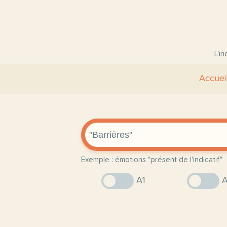
L'i
Accuei
Exemple : émotions "présent de l'indicatif"
A1
A