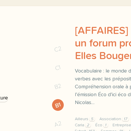
[AFFAIRES] 
un forum pr
C2
Elles Bouge
C1
Vocabulaire : le monde du
verbes avec les prépositi
B2
Compréhension orale à pa
l’émission Éco d’ici éco d
Nicolas…
B1
Ailleurs
5
Association
17
A2
Carla
2
Éco
1
Entrepris