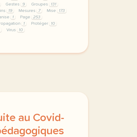
Gestes
9
Groupes
131
ins
19
Mesures
7
Mise
173
anise
1
Page
253
ropagation
1
Protéger
10
Virus
10
privee est une priorite pour tv5mondeavec votre accord n
ite au Covid-
 pédagogiques