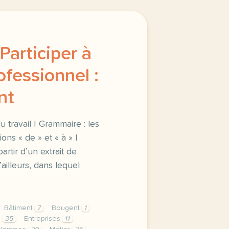
Participer à
ofessionnel :
nt
 travail | Grammaire : les
ons « de » et « à » |
rtir d’un extrait de
’ailleurs, dans lequel
Bâtiment
7
Bougent
1
e
35
Entreprises
11