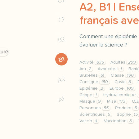
A2, B1 | Ens
français a
C1
Comment une épidémie pe
B2
évoluer la science ?
B1
Activité
835
Adultes
299
Arn
2
Avancées
1
Barri
Bruxelles
61
Classe
190
A2
Consigne
150
Covid
8
Épidémie
2
Europe
109
Grippe
1
Hydroalcoolique
A1
Masque
9
Mise
173
Œu
Personnes
55
Produire
5
Scientifiques
5
Sophie
15
Vaccin
4
Vaccination
3
le respect de votre vie 