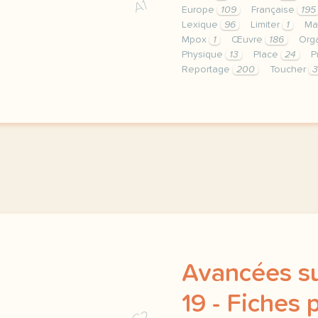
A1
Europe
109
Française
195
Lexique
96
Limiter
1
Ma
Mpox
1
Œuvre
186
Org
Physique
13
Place
24
P
Reportage
200
Toucher
3
le respect de votre vie 
Avancées su
19 - Fiches
C2