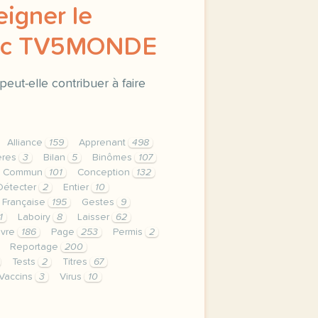
eigner le
vec TV5MONDE
ut-elle contribuer à faire
Alliance
159
Apprenant
498
ères
3
Bilan
5
Binômes
107
Commun
101
Conception
132
Détecter
2
Entier
10
Française
195
Gestes
9
1
Laboiry
8
Laisser
62
vre
186
Page
253
Permis
2
Reportage
200
Tests
2
Titres
67
Vaccins
3
Virus
10
privee est une priorite pour tv5mondeavec votre accord no