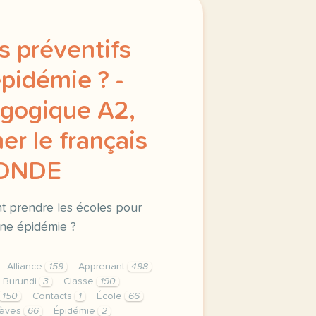
s préventifs
pidémie ? -
gogique A2,
er le français
MONDE
t prendre les écoles pour
’une épidémie ?
Alliance
159
Apprenant
498
Burundi
3
Classe
190
150
Contacts
1
École
66
lèves
66
Épidémie
2