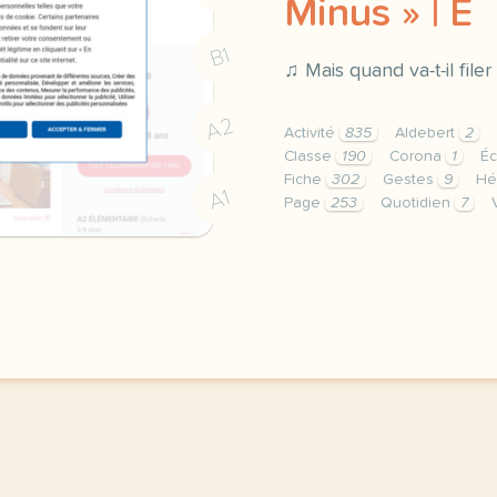
Minus » | E
B1
♫ Mais quand va-t-il filer
A2
Activité
835
Aldebert
2
Classe
190
Corona
1
É
Fiche
302
Gestes
9
Hé
A1
Page
253
Quotidien
7
le respect de votre vie 