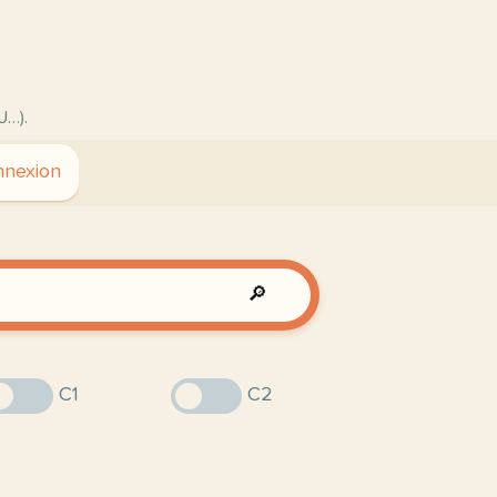
U…).
nexion
🔎
C1
C2