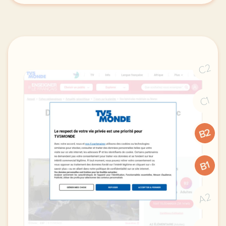
C2
C1
B2
B1
A2