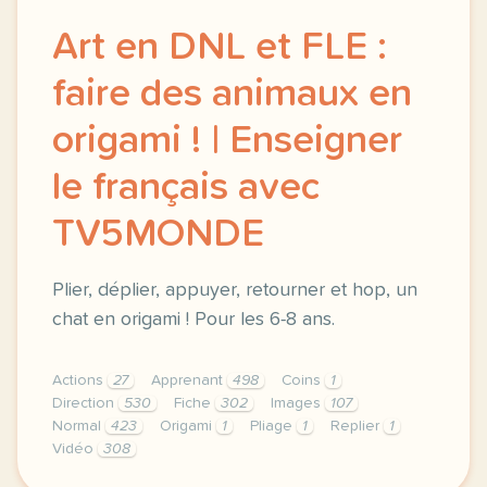
Art en DNL et FLE :
faire des animaux en
origami ! | Enseigner
le français avec
TV5MONDE
Plier, déplier, appuyer, retourner et hop, un
chat en origami ! Pour les 6-8 ans.
Actions
27
Apprenant
498
Coins
1
Direction
530
Fiche
302
Images
107
Normal
423
Origami
1
Pliage
1
Replier
1
Vidéo
308
didomi host didomi components button cursor pointer