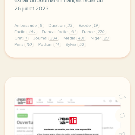
extrait du Journal en français facile du
26 juillet 2023.
Ambassade
9
Duration
33
Exode
19
Facile
444
Francaisfacile
411
France
270
Gret
1
Journal
394
Media
431
Niger
29
Paris
110
Podium
14
Sylvia
52
exercice b2 les volontaires des jeux olympiques de p
C2
C1
B2