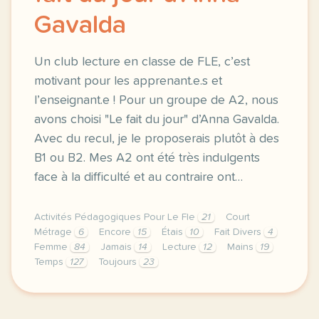
Gavalda
Un club lecture en classe de FLE, c’est
motivant pour les apprenant.e.s et
l’enseignant.e ! Pour un groupe de A2, nous
avons choisi "Le fait du jour" d’Anna Gavalda.
Avec du recul, je le proposerais plutôt à des
B1 ou B2. Mes A2 ont été très indulgents
face à la difficulté et au contraire ont…
Activités Pédagogiques Pour Le Fle
21
Court
Métrage
6
Encore
15
Étais
10
Fait Divers
4
Femme
84
Jamais
14
Lecture
12
Mains
19
Temps
127
Toujours
23
un club lecture en classe de fle c est motivant pou