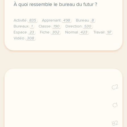
À quoi ressemble le bureau du futur ?
Activité
835
Apprenant
498
Bureau
8
Bureaux
1
Classe
190
Direction
530
Espace
23
Fiche
302
Normal
423
Travail
97
Vidéo
308
didomi host didomi components button cursor pointer
C2
C1
B2