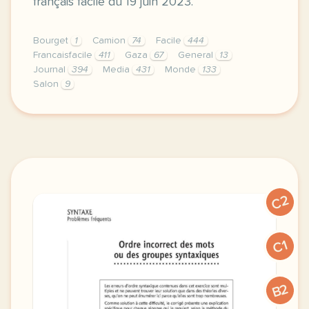
français facile du 19 juin 2023.
Bourget
1
Camion
74
Facile
444
Francaisfacile
411
Gaza
67
General
13
Journal
394
Media
431
Monde
133
Salon
9
exercice a2 ouverture du salon du bourget grammair
C2
C1
B2