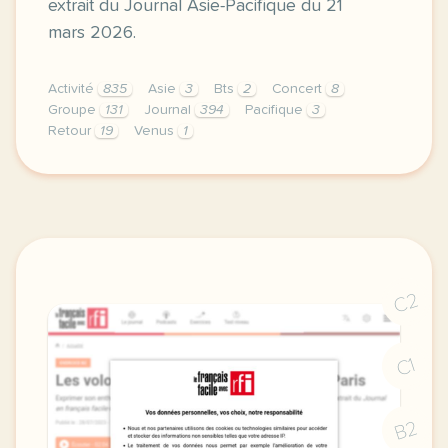
extrait du Journal Asie-Pacifique du 21
mars 2026.
Activité
835
Asie
3
Bts
2
Concert
8
Groupe
131
Journal
394
Pacifique
3
Retour
19
Venus
1
exercice b1 le retour du groupe de k pop bts vocabu
C2
C1
B2