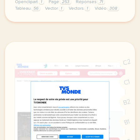
Openclipart
1
Page
253
Réponses
71
Tableau
56
Vector
1
Vectors
1
Vidéo
308
le respect de votre vie privee est une priorite po
C2
C1
B2
B1