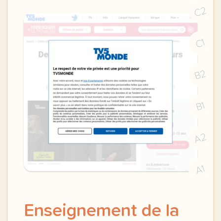
C2
C1
B2
B1
A2
A1
Enseignement de la