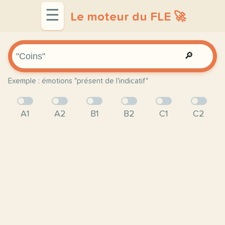
☰
Le moteur du FLE 🚀
🔎
Exemple : émotions "présent de l'indicatif"
A1
A2
B1
B2
C1
C2