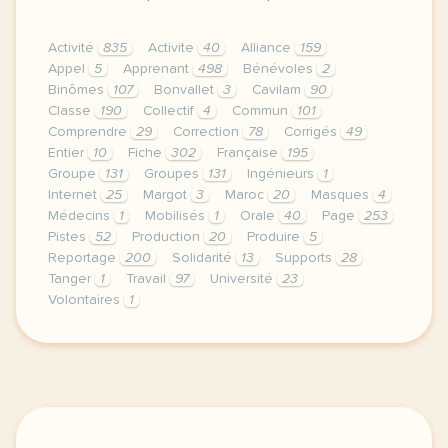
Activité
835
Activite
40
Alliance
159
Appel
5
Apprenant
498
Bénévoles
2
Binômes
107
Bonvallet
3
Cavilam
90
Classe
190
Collectif
4
Commun
101
Comprendre
29
Correction
78
Corrigés
49
Entier
10
Fiche
302
Française
195
Groupe
131
Groupes
131
Ingénieurs
1
Internet
25
Margot
3
Maroc
20
Masques
4
Médecins
1
Mobilisés
1
Orale
40
Page
253
Pistes
52
Production
20
Produire
5
Reportage
200
Solidarité
13
Supports
28
Tanger
1
Travail
97
Université
23
Volontaires
1
le respect de votre vie privee est une priorite p