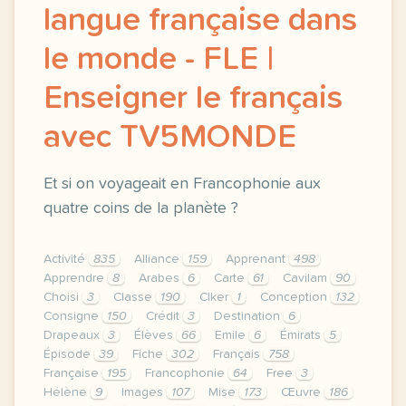
langue française dans
le monde - FLE |
Enseigner le français
avec TV5MONDE
Et si on voyageait en Francophonie aux
quatre coins de la planète ?
Activité
835
Alliance
159
Apprenant
498
Apprendre
8
Arabes
6
Carte
61
Cavilam
90
Choisi
3
Classe
190
Clker
1
Conception
132
Consigne
150
Crédit
3
Destination
6
Drapeaux
3
Élèves
66
Emile
6
Émirats
5
Épisode
39
Fiche
302
Français
758
Française
195
Francophonie
64
Free
3
Hélène
9
Images
107
Mise
173
Œuvre
186