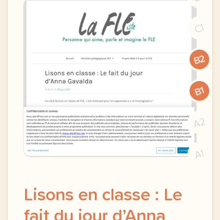
C1
B2
B1
A2
A1
Lisons en classe : Le
fait du jour d’Anna