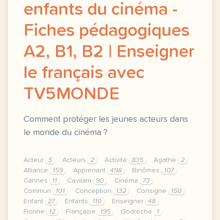
enfants du cinéma -
Fiches pédagogiques
A2, B1, B2 | Enseigner
le français avec
TV5MONDE
Comment protéger les jeunes acteurs dans
le monde du cinéma ?
Acteur
5
Acteurs
2
Activité
835
Agathe
2
Alliance
159
Apprenant
498
Binômes
107
Cannes
11
Cavilam
90
Cinéma
73
Commun
101
Conception
132
Consigne
150
Enfant
27
Enfants
110
Enseigner
48
Florine
12
Française
195
Godrèche
1