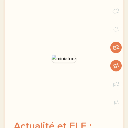
C2
C1
B2
B1
A2
A1
Actualité et FLE :