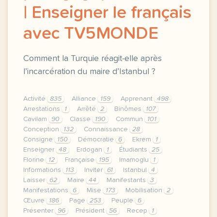
| Enseigner le français
avec TV5MONDE
Comment la Turquie réagit-elle après
l’incarcération du maire d’Istanbul ?
Activité
835
Alliance
159
Apprenant
498
Arrestations
1
Arrêté
2
Binômes
107
Cavilam
90
Classe
190
Commun
101
Conception
132
Connaissance
28
Consigne
150
Démocratie
6
Ekrem
1
Enseigner
48
Erdogan
1
Étudiants
25
Florine
12
Française
195
Imamoglu
1
Informations
113
Inviter
61
Istanbul
4
Laisser
62
Maire
44
Manifestants
3
Manifestations
6
Mise
173
Mobilisation
2
Œuvre
186
Page
253
Peuple
6
Présenter
96
Président
56
Recep
1