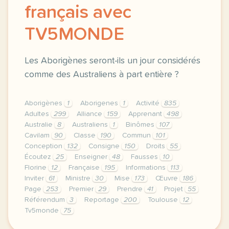
français avec
TV5MONDE
Les Aborigènes seront-ils un jour considérés
comme des Australiens à part entière ?
Aborigènes
1
Aborigenes
1
Activité
835
Adultes
299
Alliance
159
Apprenant
498
Australie
8
Australiens
1
Binômes
107
Cavilam
90
Classe
190
Commun
101
Conception
132
Consigne
150
Droits
55
Écoutez
25
Enseigner
48
Fausses
10
Florine
12
Française
195
Informations
113
Inviter
61
Ministre
30
Mise
173
Œuvre
186
Page
253
Premier
29
Prendre
41
Projet
55
Référendum
3
Reportage
200
Toulouse
12
Tv5monde
75
le respect de votre vie privee est une priorite po