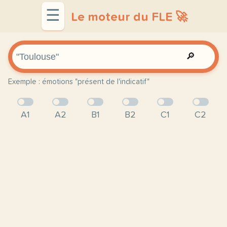
☰
Le moteur du FLE 🚀
🔎
Exemple : émotions "présent de l'indicatif"
A1
A2
B1
B2
C1
C2