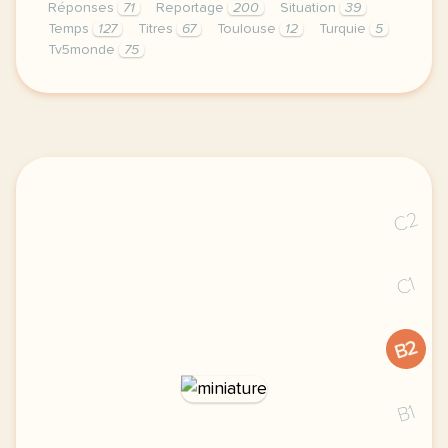
Réponses
71
Reportage
200
Situation
39
Temps
127
Titres
67
Toulouse
12
Turquie
5
Tv5monde
75
le respect de votre vie privee est une priorite po
C2
C1
B2
B1