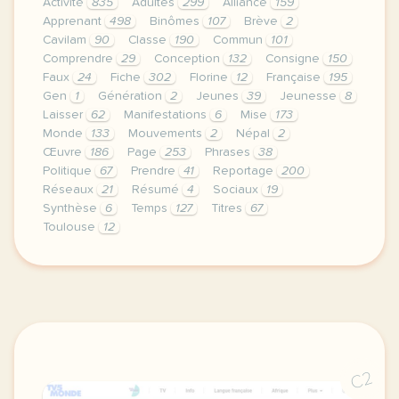
Activité
835
Adultes
299
Alliance
159
Apprenant
498
Binômes
107
Brève
2
Cavilam
90
Classe
190
Commun
101
Comprendre
29
Conception
132
Consigne
150
Faux
24
Fiche
302
Florine
12
Française
195
Gen
1
Génération
2
Jeunes
39
Jeunesse
8
Laisser
62
Manifestations
6
Mise
173
Monde
133
Mouvements
2
Népal
2
Œuvre
186
Page
253
Phrases
38
Politique
67
Prendre
41
Reportage
200
Réseaux
21
Résumé
4
Sociaux
19
Synthèse
6
Temps
127
Titres
67
Toulouse
12
continuer sans accepter le respect de votre vie pr
C2