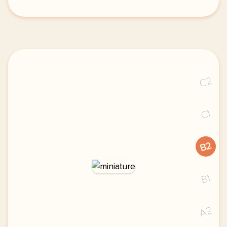
le respect de votre vie privee est une priorite po
C2
C1
B2
B1
A2