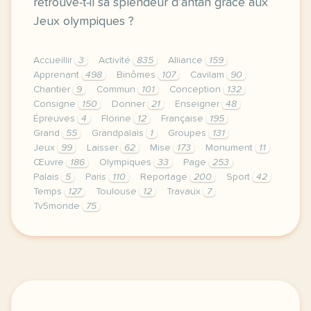
retrouve-t-il sa splendeur d’antan grâce aux
Jeux olympiques ?
Accueillir
3
Activité
835
Alliance
159
Apprenant
498
Binômes
107
Cavilam
90
Chantier
9
Commun
101
Conception
132
Consigne
150
Donner
21
Enseigner
48
Épreuves
4
Florine
12
Française
195
Grand
55
Grandpalais
1
Groupes
131
Jeux
99
Laisser
62
Mise
173
Monument
11
Œuvre
186
Olympiques
33
Page
253
Palais
5
Paris
110
Reportage
200
Sport
42
Temps
127
Toulouse
12
Travaux
7
Tv5monde
75
le respect de votre vie privee est une priorite po