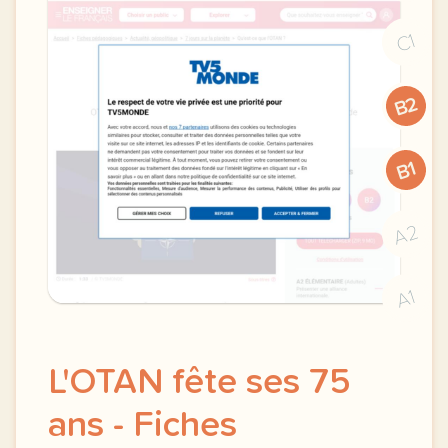
C1
B2
B1
A2
A1
L'OTAN fête ses 75
ans - Fiches