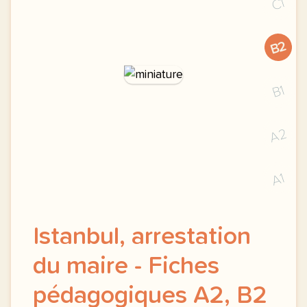
C1
B2
B1
A2
A1
Istanbul, arrestation
du maire - Fiches
pédagogiques A2, B2