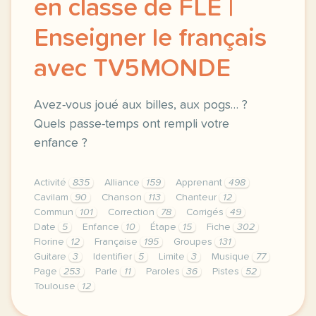
en classe de FLE |
Enseigner le français
avec TV5MONDE
Avez-vous joué aux billes, aux pogs… ?
Quels passe-temps ont rempli votre
enfance ?
Activité
835
Alliance
159
Apprenant
498
Cavilam
90
Chanson
113
Chanteur
12
Commun
101
Correction
78
Corrigés
49
Date
5
Enfance
10
Étape
15
Fiche
302
Florine
12
Française
195
Groupes
131
Guitare
3
Identifier
5
Limite
3
Musique
77
Page
253
Parle
11
Paroles
36
Pistes
52
Toulouse
12
le respect de votre vie privee est une priorite pou