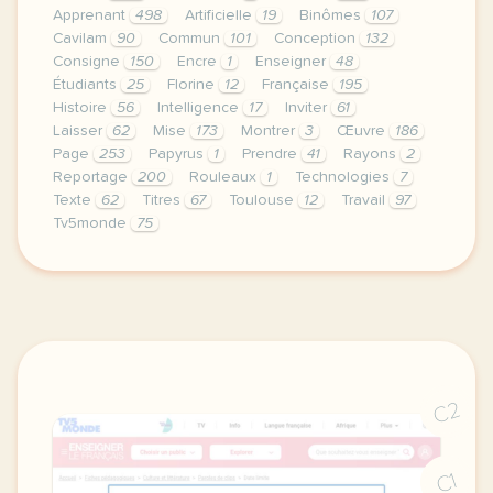
Apprenant
498
Artificielle
19
Binômes
107
Cavilam
90
Commun
101
Conception
132
Consigne
150
Encre
1
Enseigner
48
Étudiants
25
Florine
12
Française
195
Histoire
56
Intelligence
17
Inviter
61
Laisser
62
Mise
173
Montrer
3
Œuvre
186
Page
253
Papyrus
1
Prendre
41
Rayons
2
Reportage
200
Rouleaux
1
Technologies
7
Texte
62
Titres
67
Toulouse
12
Travail
97
Tv5monde
75
le respect de votre vie privee est une priorite po
C2
C1