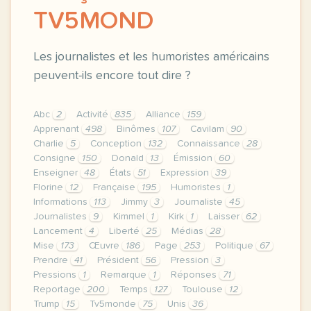
TV5MOND
Les journalistes et les humoristes américains
peuvent-ils encore tout dire ?
Abc
2
Activité
835
Alliance
159
Apprenant
498
Binômes
107
Cavilam
90
Charlie
5
Conception
132
Connaissance
28
Consigne
150
Donald
13
Émission
60
Enseigner
48
États
51
Expression
39
Florine
12
Française
195
Humoristes
1
Informations
113
Jimmy
3
Journaliste
45
Journalistes
9
Kimmel
1
Kirk
1
Laisser
62
Lancement
4
Liberté
25
Médias
28
Mise
173
Œuvre
186
Page
253
Politique
67
Prendre
41
Président
56
Pression
3
Pressions
1
Remarque
1
Réponses
71
Reportage
200
Temps
127
Toulouse
12
Trump
15
Tv5monde
75
Unis
36