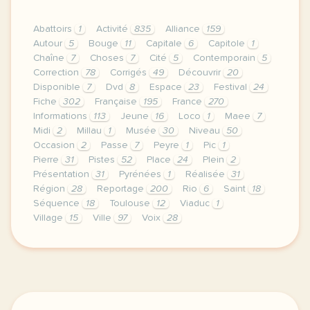
Abattoirs
1
Activité
835
Alliance
159
Autour
5
Bouge
11
Capitale
6
Capitole
1
Chaîne
7
Choses
7
Cité
5
Contemporain
5
Correction
78
Corrigés
49
Découvrir
20
Disponible
7
Dvd
8
Espace
23
Festival
24
Fiche
302
Française
195
France
270
Informations
113
Jeune
16
Loco
1
Maee
7
Midi
2
Millau
1
Musée
30
Niveau
50
Occasion
2
Passe
7
Peyre
1
Pic
1
Pierre
31
Pistes
52
Place
24
Plein
2
Présentation
31
Pyrénées
1
Réalisée
31
Région
28
Reportage
200
Rio
6
Saint
18
Séquence
18
Toulouse
12
Viaduc
1
Village
15
Ville
97
Voix
28
le respect de votre vie privee est une priorite p