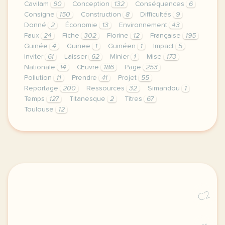
Cavilam
90
Conception
132
Conséquences
6
Consigne
150
Construction
8
Difficultés
9
Donné
2
Économie
13
Environnement
43
Faux
24
Fiche
302
Florine
12
Française
195
Guinée
4
Guinee
1
Guinéen
1
Impact
5
Inviter
61
Laisser
62
Minier
1
Mise
173
Nationale
14
Œuvre
186
Page
253
Pollution
11
Prendre
41
Projet
55
Reportage
200
Ressources
32
Simandou
1
Temps
127
Titanesque
2
Titres
67
Toulouse
12
continuer sans accepter le respect de votre vie pr
C2