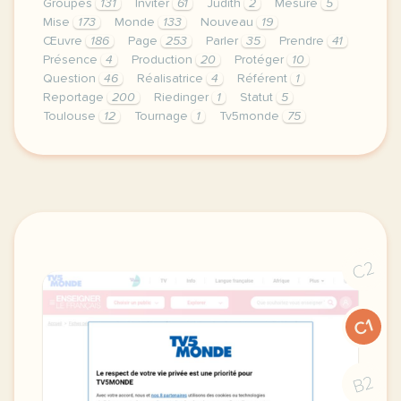
Groupes
131
Inviter
61
Judith
2
Mesure
5
Mise
173
Monde
133
Nouveau
19
Œuvre
186
Page
253
Parler
35
Prendre
41
Présence
4
Production
20
Protéger
10
Question
46
Réalisatrice
4
Référent
1
Reportage
200
Riedinger
1
Statut
5
Toulouse
12
Tournage
1
Tv5monde
75
le respect de votre vie privee est une priorite po
C2
C1
B2