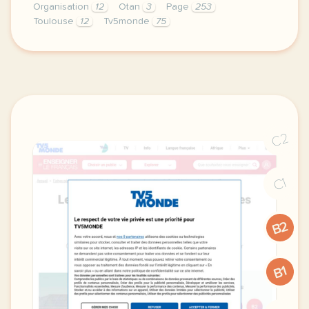
Organisation
12
Otan
3
Page
253
Toulouse
12
Tv5monde
75
le respect de votre vie privee est une priorite po
C2
C1
B2
B1