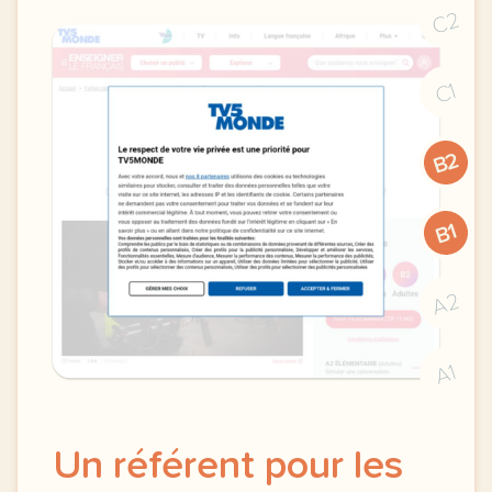
C2
C1
B2
B1
A2
A1
Un référent pour les