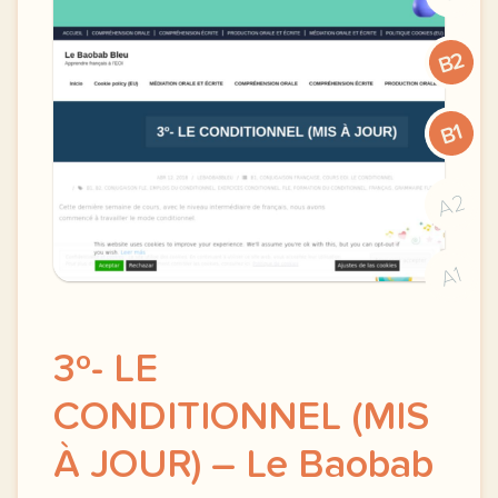
B2
B1
A2
A1
3º- LE
CONDITIONNEL (MIS
À JOUR) – Le Baobab