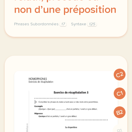
non d’une préposition
Phrases Subordonnées
17
Syntaxe
125
choisir le bon pronom relatif syntaxe precede ou non
C2
C1
B2
B1