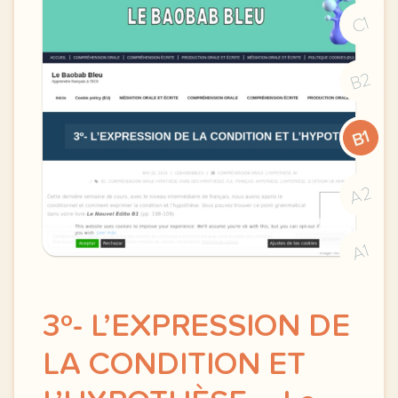
C1
B2
B1
A2
A1
3º- L’EXPRESSION DE
LA CONDITION ET