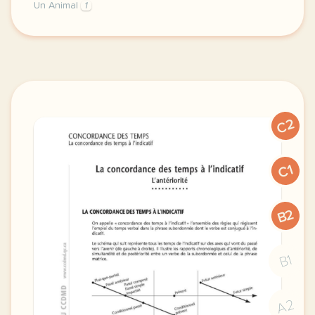
Un Animal
1
image recursostic educacion escette derniere semaine 
C2
C1
B2
B1
A2