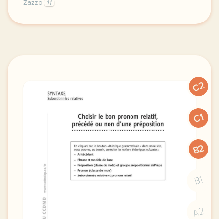
Zazzo
11
exercice b2 le conditionnel passe faire du reperage 
C2
C1
B2
B1
A2