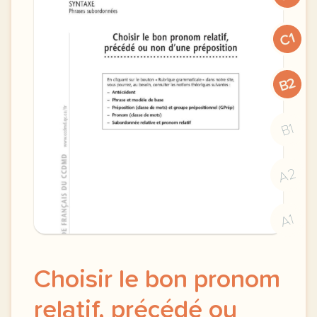
C1
B2
B1
A2
A1
Choisir le bon pronom
relatif, précédé ou