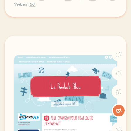
Verbes
86
image pixabay comcette derniere semaine de cours avec
C2
C1
B2
B1
A2