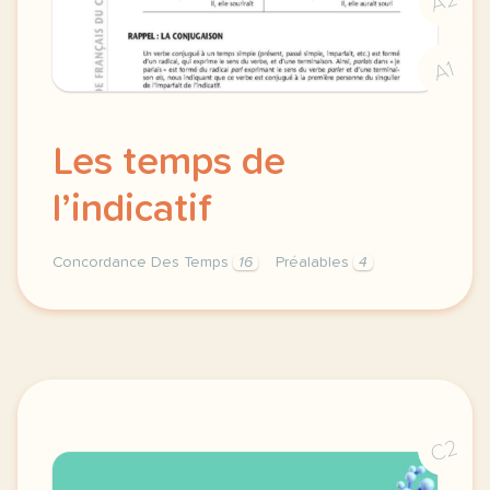
A2
A1
Les temps de
l’indicatif
Concordance Des Temps
16
Préalables
4
concordance des temps concordance des temps prealabl
C2