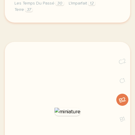
Les Temps Du Passé
30
L'Imparfait
12
Terre
37
image http www vinyculture comje vous laisse ici une
C2
C1
B2
B1