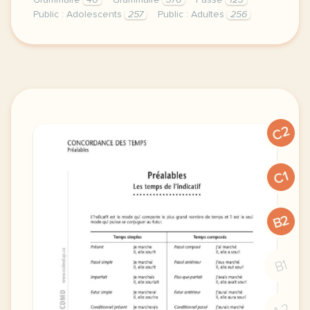
Grammaire
40
Grammaire
376
Passé
123
Public : Adolescents
257
Public : Adultes
256
cette semaine commencons les publications de grammai
C2
C1
B2
B1