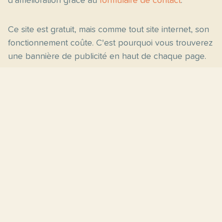
d'amélioration grâce au
formulaire de contact
.
Ce site est gratuit, mais comme tout site internet, son
fonctionnement coûte. C'est pourquoi vous trouverez
une bannière de publicité en haut de chaque page.
Pages principales
Fiches par niveau
Accueil
C2
Thèmes
C1
Blog
B2
Proposer un site
B1
Contact
A2
À propos
A1