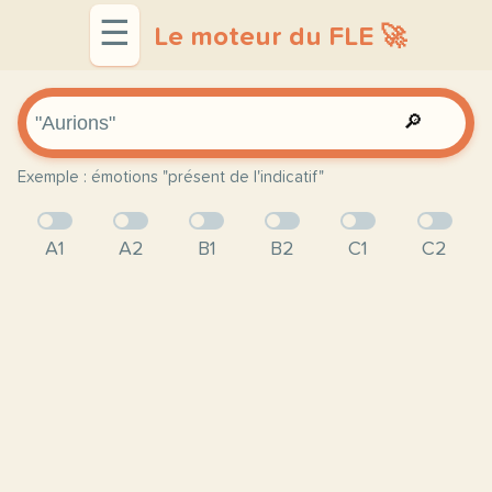
☰
Le moteur du FLE 🚀
🔎
Exemple : émotions "présent de l'indicatif"
A1
A2
B1
B2
C1
C2