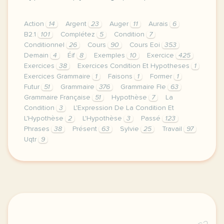
Action
14
Argent
23
Auger
11
Aurais
6
B2.1
101
Complétez
5
Condition
7
Conditionnel
26
Cours
90
Cours Eoi
353
Demain
4
Éif
8
Exemples
10
Exercice
425
Exercices
38
Exercices Condition Et Hypotheses
1
Exercices Grammaire
1
Faisons
1
Former
1
Futur
51
Grammaire
376
Grammaire Fle
63
Grammaire Française
51
Hypothèse
7
La
Condition
3
L'Expression De La Condition Et
L'Hypothèse
2
L'Hypothèse
3
Passé
123
Phrases
38
Présent
63
Sylvie
25
Travail
97
Uqtr
9
ces dernieres semaines de cours nous avons travaille 