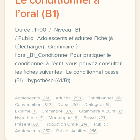
Le conditionnel à
l’oral (B1)
Durée : 1h00 / Niveau : B1
/ Public : Adolescents et adultes Fiche (à
télécharger) : Grammaire-à-
l’oral_B1_Conditionnel Pour pratiquer le
conditionnel à l’écrit, vous pouvez consulter
les fiches suivantes : Le conditionnel passé
(B1) L’hypothèse (A1/B1)
Adolescents
261
Adultes
299
Conditionnel
26
Conversation
122
Débat
30
Dialogue
15
Exprime
1
Grammaire
376
Grammaire À L'Oral
8
Hypothèse
7
Monologue
8
Passé
123
Présent
63
Production Orale
214
Public :
Adolescents
257
Public : Adultes
256
duree 1h00 niveau b1 public adolescents et adultes fi