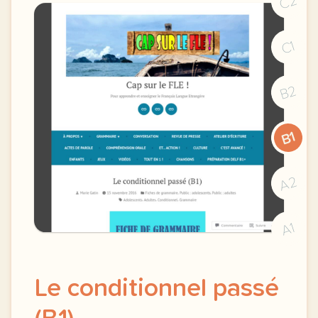
C2
C1
B2
B1
A2
A1
Le conditionnel passé