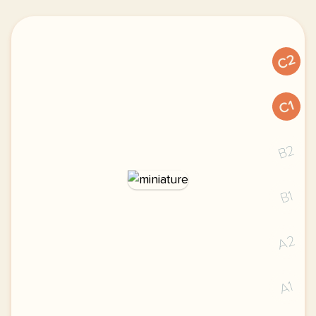
C2
C1
B2
B1
A2
A1