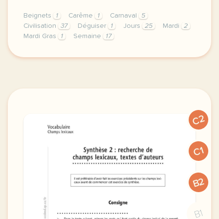
Beignets
1
Carême
1
Carnaval
5
Civilisation
37
Déguiser
1
Jours
25
Mardi
2
Mardi Gras
1
Semaine
17
image http www dazzlejunction comaujourd hui nous fe
C2
C1
B2
B1