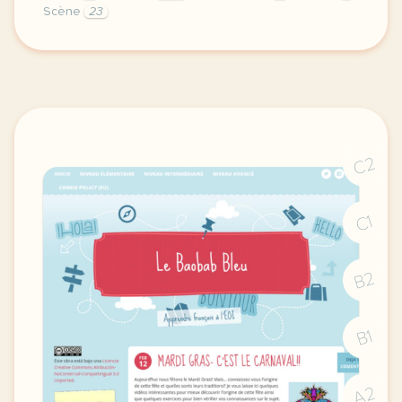
Scène
23
didomi host didomi components button cursor pointer
C2
C1
B2
B1
A2