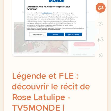
B2
B1
A2
A1
Légende et FLE :
découvrir le récit de
Rose Latulipe -
TV5MONDE |