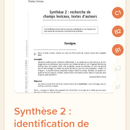
C1
B2
B1
A2
A1
Synthèse 2 :
identification de