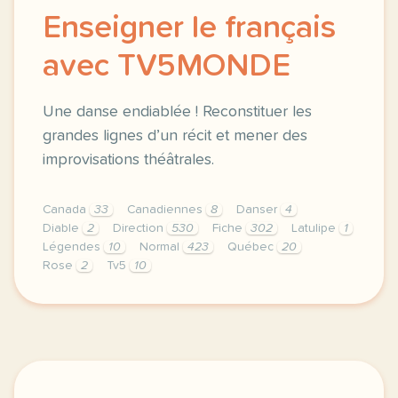
Enseigner le français
avec TV5MONDE
Une danse endiablée ! Reconstituer les
grandes lignes d’un récit et mener des
improvisations théâtrales.
Canada
33
Canadiennes
8
Danser
4
Diable
2
Direction
530
Fiche
302
Latulipe
1
Légendes
10
Normal
423
Québec
20
Rose
2
Tv5
10
didomi host didomi components button cursor pointer