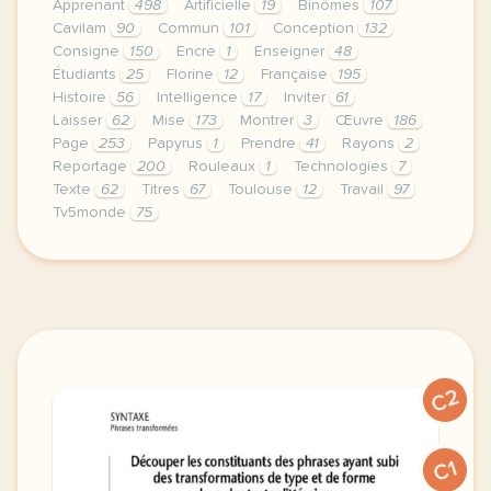
Apprenant
498
Artificielle
19
Binômes
107
Cavilam
90
Commun
101
Conception
132
Consigne
150
Encre
1
Enseigner
48
Étudiants
25
Florine
12
Française
195
Histoire
56
Intelligence
17
Inviter
61
Laisser
62
Mise
173
Montrer
3
Œuvre
186
Page
253
Papyrus
1
Prendre
41
Rayons
2
Reportage
200
Rouleaux
1
Technologies
7
Texte
62
Titres
67
Toulouse
12
Travail
97
Tv5monde
75
le respect de votre vie privee est une priorite po
C2
C1