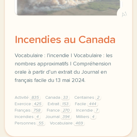
A1
Incendies au Canada
Vocabulaire : l’incendie | Vocabulaire : les
nombres approximatifs | Compréhension
orale à partir d’un extrait du Journal en
français facile du 13 mai 2024.
Activité
835
Canada
33
Centaines
2
Exercice
425
Extrait
153
Facile
444
Français
758
France
270
Incendie
7
Incendies
4
Journal
394
Milliers
4
Personnes
55
Vocabulaire
469
exercice a1 incendies au canada vocabulaire l incen