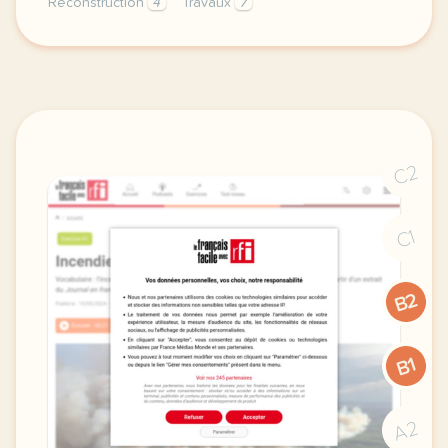
Reconstruction
4
Travaux
7
exercice c1 c2 les grands monuments incendies dans l
C2
C1
B2
B1
A2