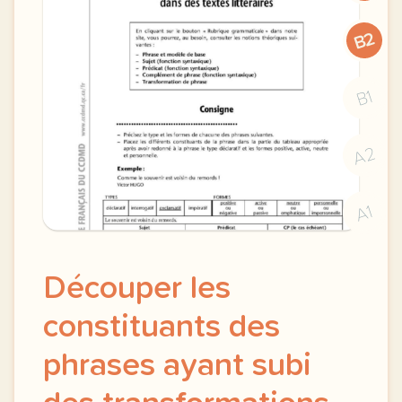
B2
B1
A2
A1
Découper les
constituants des
phrases ayant subi