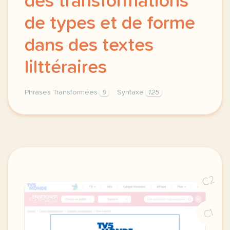
des transformations
de types et de forme
dans des textes
lilttéraires
Phrases Transformées
9
Syntaxe
125
syntaxe phrases transformees decouper les constituan
C2
C1