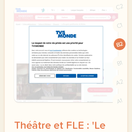
C2
C1
B2
B1
A2
A1
Théâtre et FLE : 'Le