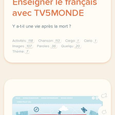
Enseigner le français
avec TV5MONDE
Y a-t-il une vie après la mort ?
Activités
118
Chanson
113
Ciego
1
Cielo
1
Images
107
Paroles
36
Quelqu
20
Thème
7
le respect de votre vie privee est une priorite pou
C2
C1