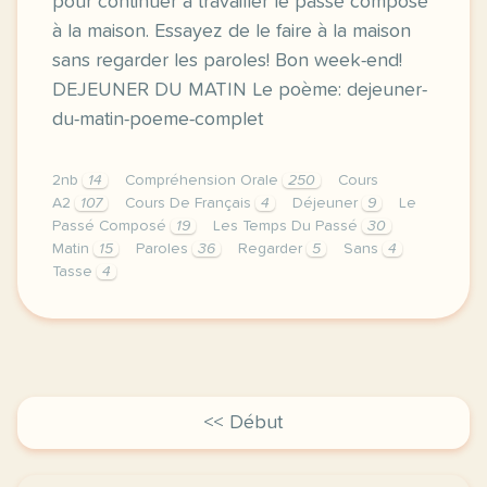
pour continuer à travailler le passé composé
à la maison. Essayez de le faire à la maison
sans regarder les paroles! Bon week-end!
DEJEUNER DU MATIN Le poème: dejeuner-
du-matin-poeme-complet
2nb
14
Compréhension Orale
250
Cours
A2
107
Cours De Français
4
Déjeuner
9
Le
Passé Composé
19
Les Temps Du Passé
30
Matin
15
Paroles
36
Regarder
5
Sans
4
Tasse
4
image fle etc over blog comvoici un petit poeme de 
<< Début