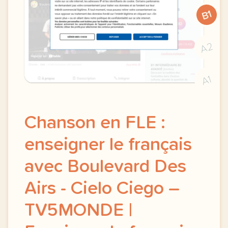
B1
A2
A1
Chanson en FLE :
enseigner le français
avec Boulevard Des
Airs - Cielo Ciego –
TV5MONDE |