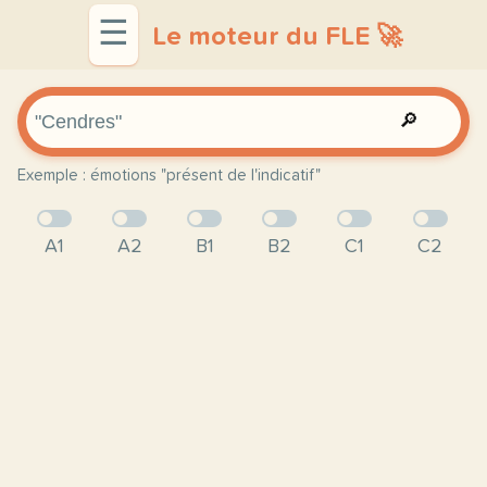
☰
Le moteur du FLE 🚀
🔎
Exemple : émotions "présent de l'indicatif"
A1
A2
B1
B2
C1
C2