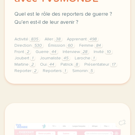
Quel est le rôle des reporters de guerre ?
Qu’en est-il de leur avenir ?
Activité
835
Aller
38
Apprenant
498
Direction
530
Émission
60
Femme
84
Front
2
Guerre
44
Interview
28
Invité
10
Joubert
1
Journaliste
45
Laroche
1
Martine
2
Oui
44
Patrick
8
Présentateur
17
Reporter
2
Reporters
1
Simonin
5
didomi host didomi components button cursor pointer
C2