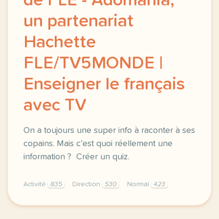
de FLE - Adomania,
un partenariat
Hachette
FLE/TV5MONDE |
Enseigner le français
avec TV
On a toujours une super info à raconter à ses
copains. Mais c’est quoi réellement une
information ? Créer un quiz.
Activité
835
Direction
530
Normal
423
didomi host didomi components button cursor pointer