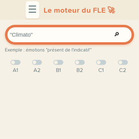
☰
Le moteur du FLE 🚀
🔎
Exemple : émotions "présent de l'indicatif"
A1
A2
B1
B2
C1
C2