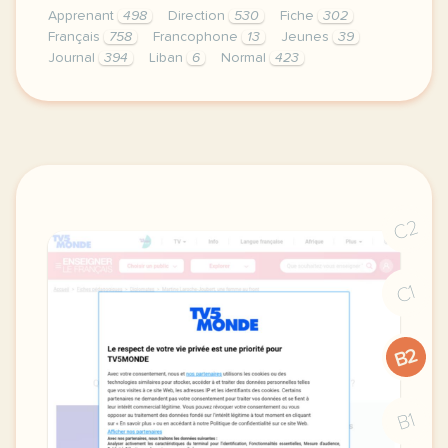
Apprenant
498
Direction
530
Fiche
302
Français
758
Francophone
13
Jeunes
39
Journal
394
Liban
6
Normal
423
didomi host didomi components button cursor pointer
C2
C1
B2
B1