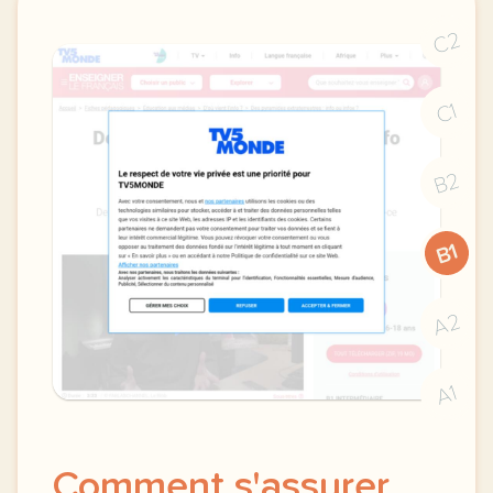
C2
C1
B2
B1
A2
A1
Comment s'assurer