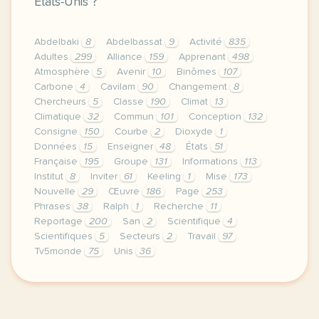
États-Unis ?
Abdelbaki
8
Abdelbassat
9
Activité
835
Adultes
299
Alliance
159
Apprenant
498
Atmosphère
5
Avenir
10
Binômes
107
Carbone
4
Cavilam
90
Changement
8
Chercheurs
5
Classe
190
Climat
13
Climatique
32
Commun
101
Conception
132
Consigne
150
Courbe
2
Dioxyde
1
Données
15
Enseigner
48
États
51
Française
195
Groupe
131
Informations
113
Institut
8
Inviter
61
Keeling
1
Mise
173
Nouvelle
29
Œuvre
186
Page
253
Phrases
38
Ralph
1
Recherche
11
Reportage
200
San
2
Scientifique
4
Scientifiques
5
Secteurs
2
Travail
97
Tv5monde
75
Unis
36
le respect de votre vie privee est une priorite po