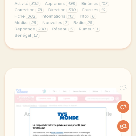
Activité
835
Apprenant
498
Binômes
107
Correction
78
Direction
530
Fausses
10
Fiche
302
Informations
113
Infox
6
Médias
28
Nouvelles
7
Radio
25
Reportage
200
Réseau
5
Rumeur
1
Sénégal
12
didomi host didomi components button cursor pointer
C2
C1
B2