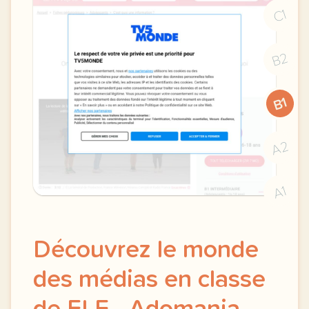
C1
B2
B1
A2
A1
Découvrez le monde
des médias en classe