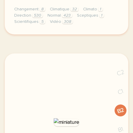
Changement
8
Climatique
32
Climato
1
Direction
530
Normal
423
Sceptiques
1
Scientifiques
5
Vidéo
308
didomi host didomi components button cursor pointer
C2
C1
B2
B1