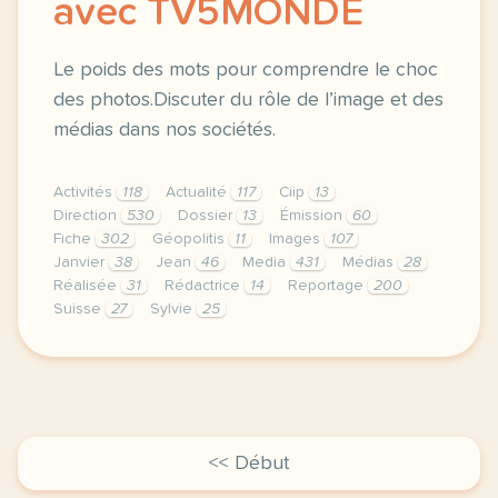
avec TV5MONDE
Le poids des mots pour comprendre le choc
des photos.Discuter du rôle de l’image et des
médias dans nos sociétés.
Activités
118
Actualité
117
Ciip
13
Direction
530
Dossier
13
Émission
60
Fiche
302
Géopolitis
11
Images
107
Janvier
38
Jean
46
Media
431
Médias
28
Réalisée
31
Rédactrice
14
Reportage
200
Suisse
27
Sylvie
25
didomi host didomi components button cursor pointer
<< Début