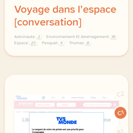
Voyage dans l’espace
[conversation]
Astronaute
2
Environnement Et Aménagement
18
Espace
23
Pesquet
4
Thomas
8
theme environnement et amenagement duree 75 minutes
C2
C1
B2