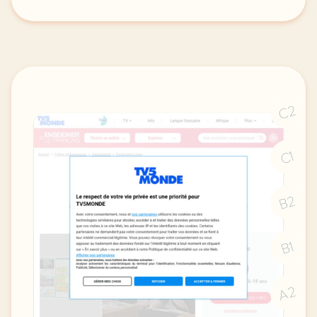
didomi host didomi components button cursor pointer
C2
C1
B2
B1
A2