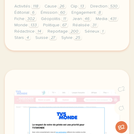
Activités
118
Cause
26
Ciip
13
Direction
530
Éditorial
6
Émission
60
Engagement
8
Fiche
302
Géopolitis
11
Jean
46
Media
431
Monde
133
Politique
67
Réalisée
31
Rédactrice
14
Reportage
200
Sérieux
1
Stars
4
Suisse
27
Sylvie
25
didomi host didomi components button cursor pointer
C2
C1
B2