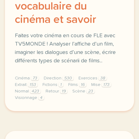
vocabulaire du
cinéma et savoir
Faites votre cinéma en cours de FLE avec
TV5MONDE ! Analyser l’affiche d’un film,
imaginer les dialogues d’une scène, écrire
différents types de scénarii de films...
Cinéma
73
Direction
530
Exercices
38
Extrait
153
Fictions
1
Films
16
Mise
173
Normal
423
Retour
19
Scène
23
Visionnage
4
didomi host didomi components button cursor pointer