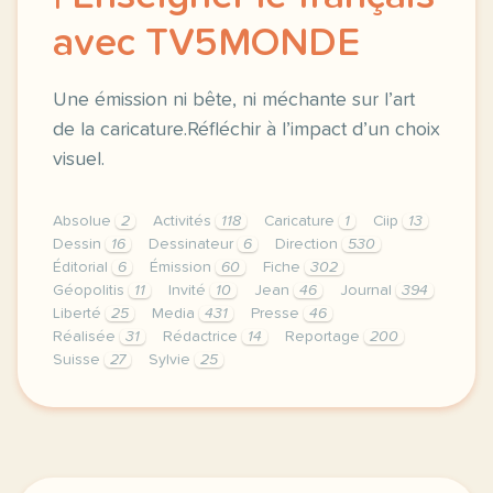
avec TV5MONDE
Une émission ni bête, ni méchante sur l’art
de la caricature.Réfléchir à l’impact d’un choix
visuel.
Absolue
2
Activités
118
Caricature
1
Ciip
13
Dessin
16
Dessinateur
6
Direction
530
Éditorial
6
Émission
60
Fiche
302
Géopolitis
11
Invité
10
Jean
46
Journal
394
Liberté
25
Media
431
Presse
46
Réalisée
31
Rédactrice
14
Reportage
200
Suisse
27
Sylvie
25
didomi host didomi components button cursor pointer