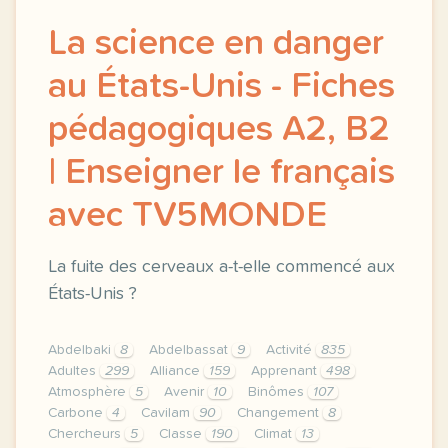
La science en danger
au États-Unis - Fiches
pédagogiques A2, B2
| Enseigner le français
avec TV5MONDE
La fuite des cerveaux a-t-elle commencé aux
États-Unis ?
Abdelbaki
8
Abdelbassat
9
Activité
835
Adultes
299
Alliance
159
Apprenant
498
Atmosphère
5
Avenir
10
Binômes
107
Carbone
4
Cavilam
90
Changement
8
Chercheurs
5
Classe
190
Climat
13