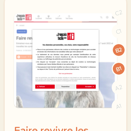
C2
C1
B2
B1
A2
A1