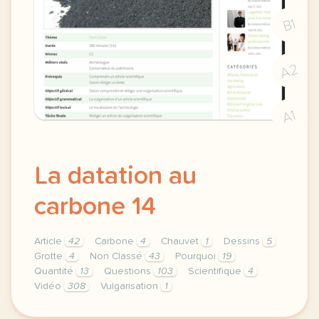
B1
A2
A1
La datation au
carbone 14
Article
42
Carbone
4
Chauvet
1
Dessins
5
Grotte
4
Non Classé
43
Pourquoi
19
Quantité
13
Questions
103
Scientifique
4
Vidéo
308
Vulgarisation
1
theme non classe duree 180 minutes 3 h niveau c1 me