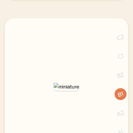
C2
C1
B2
B1
A2
A1