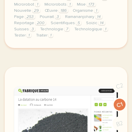
Microrobot
1
Microrobots
1
Mise
173
Nouvelle
29
Œuvre
186
Organisme
1
Page
253
Pourrait
3
Ramananjohary
14
Reportage
200
Scientifiques
5
Soizic
14
Suisses
3
Technologie
7
Technologique
1
Tester
1
Traiter
1
continuer sans accepter le respect de votre vie pr
C2
C1
B2