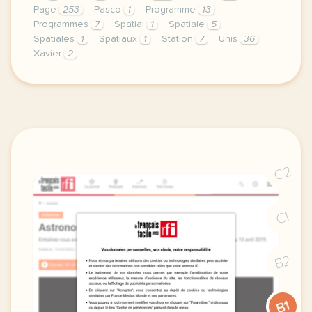
Page
253
Pasco
1
Programme
13
Programmes
7
Spatial
1
Spatiale
5
Spatiales
1
Spatiaux
1
Station
7
Unis
36
Xavier
2
le respect de votre vie privee est une priorite po
C2
C1
B2
B1