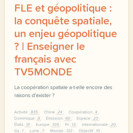
FLE et géopolitique :
la conquête spatiale,
un enjeu géopolitique
? | Enseigner le
français avec
TV5MONDE
La coopération spatiale a-t-elle encore des
raisons d’exister ?
Activité
835
Chine
24
Coopération
4
Dominique
8
Émission
60
Espace
23
États
51
Europe
109
Fri
13
Internationale
20
Iss
1
Lune
7
Monde
133
Objectif
10