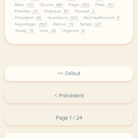
Mise
173
Œuvre
186
Page
253
Paris
110
Planète
23
Politique
67
Pourrait
3
Président
56
Questions
103
Réchauffement
9
Reportage
200
Retour
19
Temps
127
Trump
15
Unis
36
Urgence
9
le respect de votre vie privee est une priorite pou
<< Début
< Précédent
Page 1 / 24