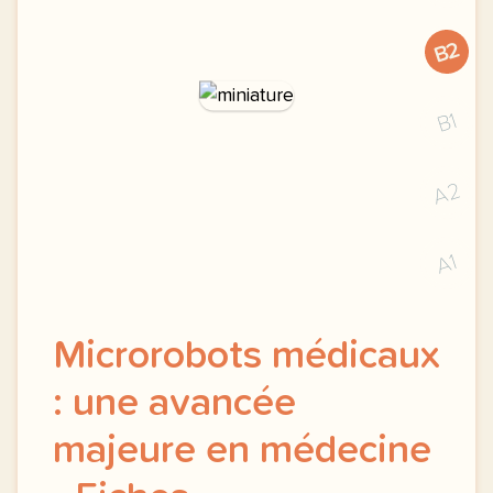
B2
B1
A2
A1
Microrobots médicaux
: une avancée
majeure en médecine