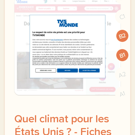
C1
B2
B1
A2
A1
Quel climat pour les
États Unis ? - Fiches