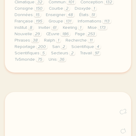
Climatique
32
Commun
101
Conception
132
Consigne
150
Courbe
2
Dioxyde
1
Données
15
Enseigner
48
États
51
Française
195
Groupe
131
Informations
113
Institut
8
Inviter
61
Keeling
1
Mise
173
Nouvelle
29
Œuvre
186
Page
253
Phrases
38
Ralph
1
Recherche
11
Reportage
200
San
2
Scientifique
4
Scientifiques
5
Secteurs
2
Travail
97
Tv5monde
75
Unis
36
le respect de votre vie privee est une priorite po
C2
C1