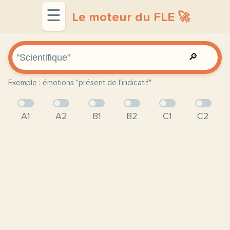
☰
Le moteur du FLE 🚀
🔎
Exemple : émotions "présent de l'indicatif"
A1
A2
B1
B2
C1
C2