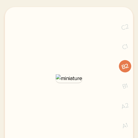
C2
C1
B2
B1
A2
A1