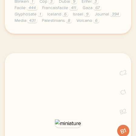
Blinken
1
Cop
3
Dubai
9
Enfer
3
Facile
444
Francaisfacile
411
Gaza
67
Glyphosate
1
Iceland
6
Israel
9
Journal
394
Media
431
Palestinians
8
Volcano
6
exercice b1 le glyphosate va t il etre interdit en 
C2
C1
B2
B1