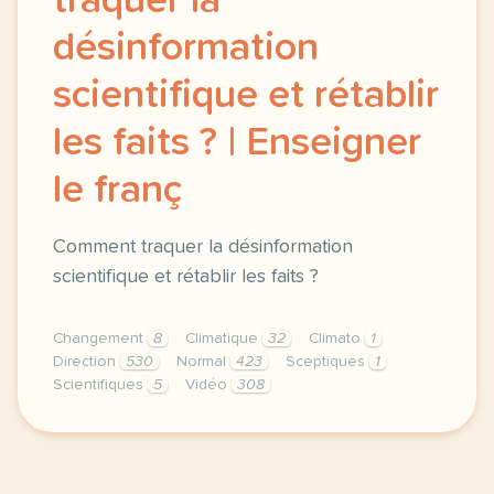
traquer la
désinformation
scientifique et rétablir
les faits ? | Enseigner
le franç
Comment traquer la désinformation
scientifique et rétablir les faits ?
Changement
8
Climatique
32
Climato
1
Direction
530
Normal
423
Sceptiques
1
Scientifiques
5
Vidéo
308
didomi host didomi components button cursor pointer