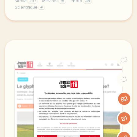
Media
431
Milliards
16
Photo
28
Scientifique
4
exercice b1 astronomie la photo d un trou noir entr
C2
C1
B2
B1