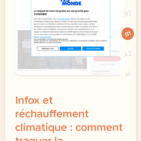
B2
B1
A2
A1
Infox et
réchauffement
climatique : comment