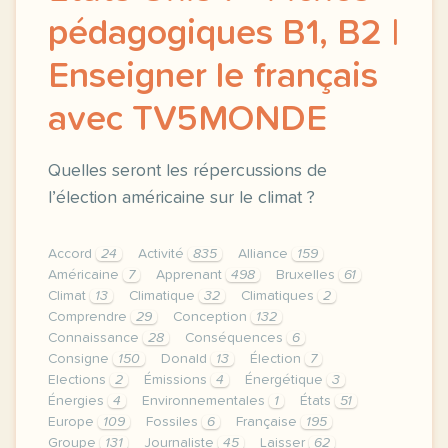
pédagogiques B1, B2 |
Enseigner le français
avec TV5MONDE
Quelles seront les répercussions de
l’élection américaine sur le climat ?
Accord
24
Activité
835
Alliance
159
Américaine
7
Apprenant
498
Bruxelles
61
Climat
13
Climatique
32
Climatiques
2
Comprendre
29
Conception
132
Connaissance
28
Conséquences
6
Consigne
150
Donald
13
Élection
7
Elections
2
Émissions
4
Énergétique
3
Énergies
4
Environnementales
1
États
51
Europe
109
Fossiles
6
Française
195
Groupe
131
Journaliste
45
Laisser
62