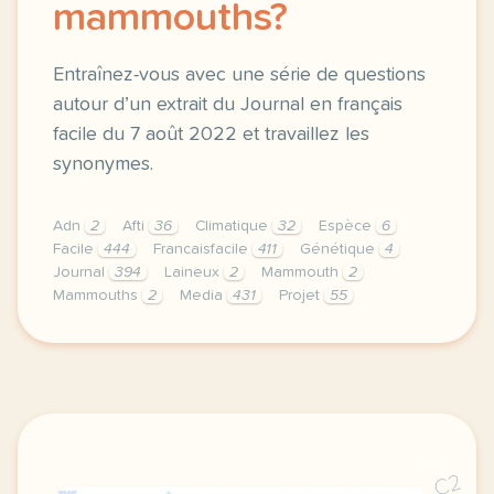
mammouths?
Entraînez-vous avec une série de questions
autour d’un extrait du Journal en français
facile du 7 août 2022 et travaillez les
synonymes.
Adn
2
Afti
36
Climatique
32
Espèce
6
Facile
444
Francaisfacile
411
Génétique
4
Journal
394
Laineux
2
Mammouth
2
Mammouths
2
Media
431
Projet
55
exercice b2 faire revivre les mammouths entrainez 
C2