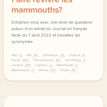
Faire revivre les
mammouths?
Entraînez-vous avec une série de questions
autour d’un extrait du Journal en français
facile du 7 août 2022 et travaillez les
synonymes.
Adn
2
Afti
36
Climatique
32
Espèce
6
Facile
444
Francaisfacile
411
Génétique
4
Journal
394
Laineux
2
Mammouth
2
Mammouths
2
Media
431
Projet
55
exercice b2 faire revivre les mammouths entrainez 