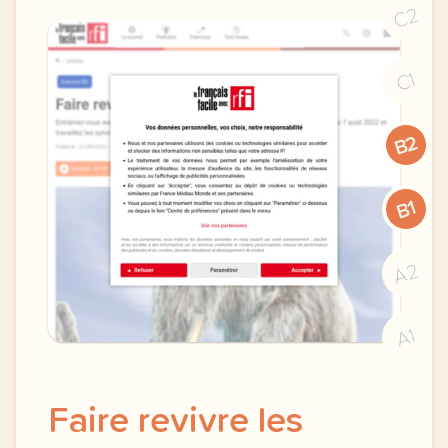
C2
C1
B2
B1
A2
A1
Faire revivre les