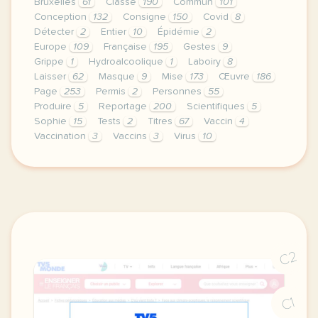
Bruxelles
61
Classe
190
Commun
101
Conception
132
Consigne
150
Covid
8
Détecter
2
Entier
10
Épidémie
2
Europe
109
Française
195
Gestes
9
Grippe
1
Hydroalcoolique
1
Laboiry
8
Laisser
62
Masque
9
Mise
173
Œuvre
186
Page
253
Permis
2
Personnes
55
Produire
5
Reportage
200
Scientifiques
5
Sophie
15
Tests
2
Titres
67
Vaccin
4
Vaccination
3
Vaccins
3
Virus
10
le respect de votre vie privee est une priorite po
C2
C1