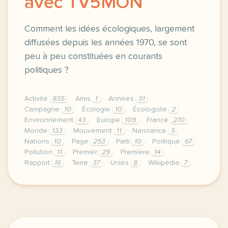
avec TV5MON
Comment les idées écologiques, largement
diffusées depuis les années 1970, se sont
peu à peu constituées en courants
politiques ?
Activité
835
Amis
1
Années
31
Campagne
10
Écologie
10
Écologiste
2
Environnement
43
Europe
109
France
270
Monde
133
Mouvement
11
Naissance
5
Nations
10
Page
253
Parti
10
Politique
67
Pollution
11
Premier
29
Première
14
Rapport
16
Terre
37
Unies
8
Wikipédia
7
continuer sans accepter le respect de votre vie pri