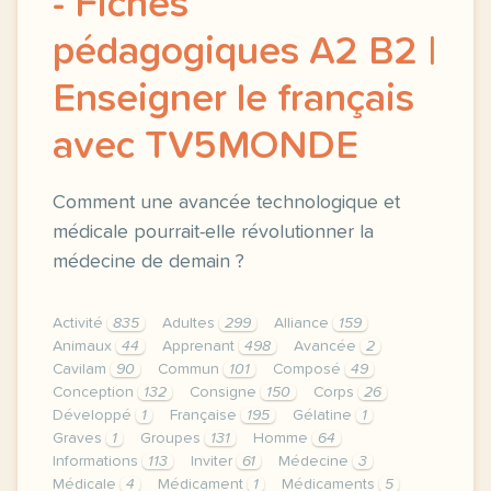
- Fiches
pédagogiques A2 B2 |
Enseigner le français
avec TV5MONDE
Comment une avancée technologique et
médicale pourrait-elle révolutionner la
médecine de demain ?
Activité
835
Adultes
299
Alliance
159
Animaux
44
Apprenant
498
Avancée
2
Cavilam
90
Commun
101
Composé
49
Conception
132
Consigne
150
Corps
26
Développé
1
Française
195
Gélatine
1
Graves
1
Groupes
131
Homme
64
Informations
113
Inviter
61
Médecine
3
Médicale
4
Médicament
1
Médicaments
5