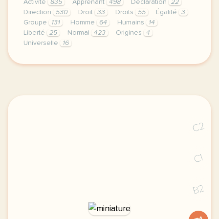
Activité
835
Apprenant
498
Déclaration
22
Direction
530
Droit
33
Droits
55
Égalité
3
Groupe
131
Homme
64
Humains
14
Liberté
25
Normal
423
Origines
4
Universelle
16
didomi host didomi components button cursor pointer
C2
C1
B2