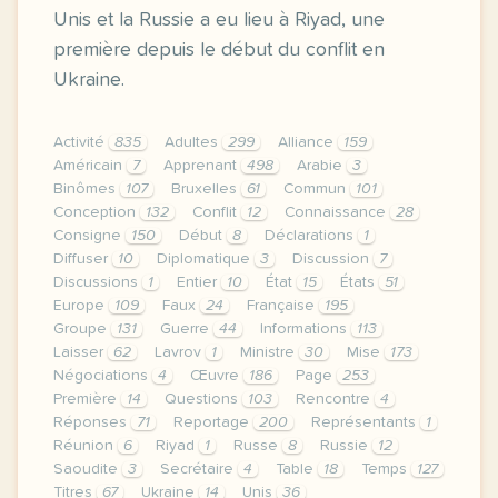
Unis et la Russie a eu lieu à Riyad, une
première depuis le début du conflit en
Ukraine.
Activité
835
Adultes
299
Alliance
159
Américain
7
Apprenant
498
Arabie
3
Binômes
107
Bruxelles
61
Commun
101
Conception
132
Conflit
12
Connaissance
28
Consigne
150
Début
8
Déclarations
1
Diffuser
10
Diplomatique
3
Discussion
7
Discussions
1
Entier
10
État
15
États
51
Europe
109
Faux
24
Française
195
Groupe
131
Guerre
44
Informations
113
Laisser
62
Lavrov
1
Ministre
30
Mise
173
Négociations
4
Œuvre
186
Page
253
Première
14
Questions
103
Rencontre
4
Réponses
71
Reportage
200
Représentants
1
Réunion
6
Riyad
1
Russe
8
Russie
12
Saoudite
3
Secrétaire
4
Table
18
Temps
127
Titres
67
Ukraine
14
Unis
36