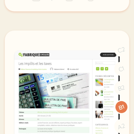
theme affaires finances et marketing droit et justi
C2
C1
B2
B1
A2