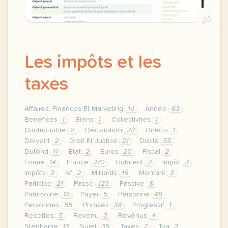
A1
Les impôts et les
taxes
Affaires, Finances Et Marketing
14
Année
63
Bénéfices
1
Biens
1
Collectivités
1
Contribuable
2
Déclaration
22
Directs
1
Doivent
2
Droit Et Justice
21
Droits
55
Dufond
11
Etat
2
Euros
20
Fiscal
2
Forme
14
France
270
Habitent
2
Impôt
2
Impôts
3
Isf
2
Milliards
16
Montant
3
Participe
21
Passé
123
Passive
8
Patrimoine
15
Payer
5
Personne
48
Personnes
55
Phrases
38
Progressif
1
Recettes
5
Revenu
3
Revenus
4
Stéphanie
13
Sujet
35
Taxes
2
Tva
2