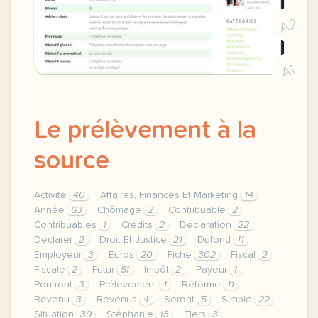
A2
A1
Le prélèvement à la
source
Activite
40
Affaires, Finances Et Marketing
14
Année
63
Chômage
2
Contribuable
2
Contribuables
1
Crédits
2
Déclaration
22
Déclarer
2
Droit Et Justice
21
Dufond
11
Employeur
3
Euros
20
Fiche
302
Fiscal
2
Fiscale
2
Futur
51
Impôt
2
Payeur
1
Pourront
3
Prélèvement
1
Réforme
11
Revenu
3
Revenus
4
Seront
5
Simple
22
Situation
39
Stéphanie
13
Tiers
3