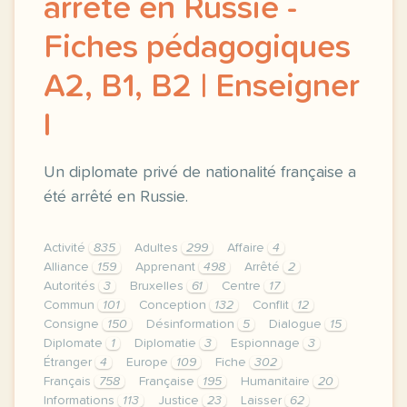
arrêté en Russie -
Fiches pédagogiques
A2, B1, B2 | Enseigner
l
Un diplomate privé de nationalité française a
été arrêté en Russie.
Activité
835
Adultes
299
Affaire
4
Alliance
159
Apprenant
498
Arrêté
2
Autorités
3
Bruxelles
61
Centre
17
Commun
101
Conception
132
Conflit
12
Consigne
150
Désinformation
5
Dialogue
15
Diplomate
1
Diplomatie
3
Espionnage
3
Étranger
4
Europe
109
Fiche
302
Français
758
Française
195
Humanitaire
20
Informations
113
Justice
23
Laisser
62