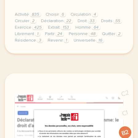
Activité
835
Choisir
6
Circulation
4
Circuler
2
Déclaration
22
Droit
33
Droits
55
Exercice
425
Extrait
153
Homme
64
Librement
1
Partir
24
Personne
48
Quitter
2
Résidence
3
Revenir
1
Universelle
16
exercice b2 declaration universelle des droits de l h
C2
C1
B2