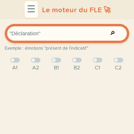
☰
Le moteur du FLE 🚀
🔎
Exemple : émotions "présent de l'indicatif"
A1
A2
B1
B2
C1
C2