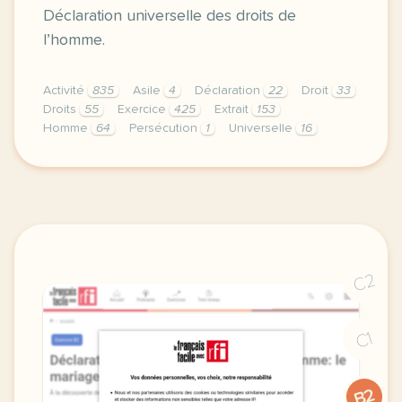
Déclaration universelle des droits de
l’homme.
Activité
835
Asile
4
Déclaration
22
Droit
33
Droits
55
Exercice
425
Extrait
153
Homme
64
Persécution
1
Universelle
16
exercice b2 declaration universelle des droits de l 
C2
C1
B2