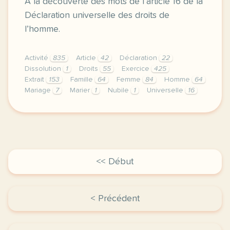
À la découverte des mots de l’article 16 de la
Déclaration universelle des droits de
l’homme.
Activité
835
Article
42
Déclaration
22
Dissolution
1
Droits
55
Exercice
425
Extrait
153
Famille
64
Femme
84
Homme
64
Mariage
7
Marier
1
Nubile
1
Universelle
16
exercice b2 declaration universelle des droits de l 
<< Début
< Précédent