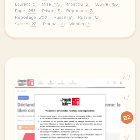
Laurent
5
Mise
173
Moscou
2
Œuvre
186
Page
253
Prison
5
Réponses
71
Reportage
200
Russe
8
Russie
12
Suisse
27
Tribunal
4
Vinatier
1
le respect de votre vie privee est une priorite pou
C2
C1
B2
B1