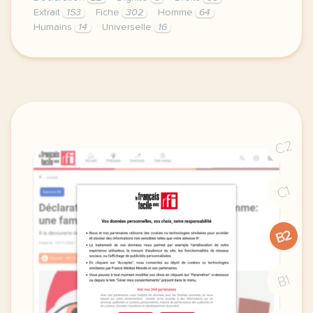
Extrait
153
Fiche
302
Homme
64
Humains
14
Universelle
16
fiche b2 lutter contre les traitements inhumains que
C2
C1
B2
B1