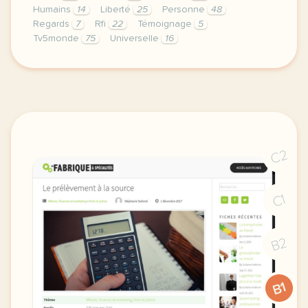
Humains
14
Liberté
25
Personne
48
Regards
7
Rfi
22
Témoignage
5
Tv5monde
75
Universelle
16
article regards croises sur la declaration universe
C2
C1
B2
B1