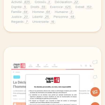
Activité
835
Croisés
3
Déclaration
22
Dignité
5
Droits
55
Exercice
425
Extrait
153
Famille
64
Homme
64
Humaine
3
Justice
23
Liberté
25
Personne
48
Regards
7
Universelle
16
exercice b2 declaration universelle des droits de l 
C2
C1
B2