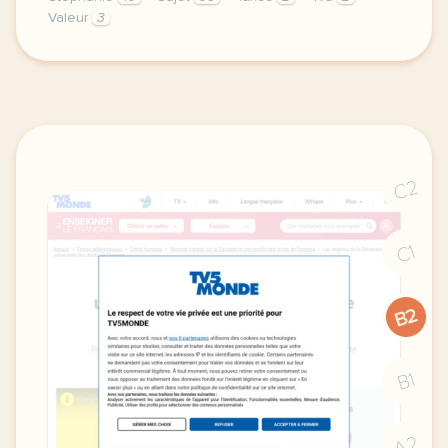
Valeur
3
theme affaires finances et marketing droit et justic
C2
C1
B2
B1
A2