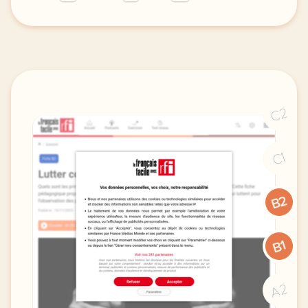
le respect de votre vie privee est une priorite po
C2
C1
B2
B1
A2