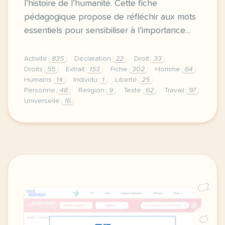
l’histoire de l’humanité. Cette fiche
pédagogique propose de réfléchir aux mots
essentiels pour sensibiliser à l’importance…
Activité
835
Déclaration
22
Droit
33
Droits
55
Extrait
153
Fiche
302
Homme
64
Humains
14
Individu
1
Liberté
25
Personne
48
Religion
9
Texte
62
Travail
97
Universelle
16
fiche b1 la declaration universelle des droits de l 
C2
C1