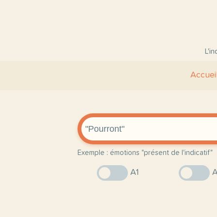
L'i
Accuei
Exemple : émotions "présent de l'indicatif"
A1
A