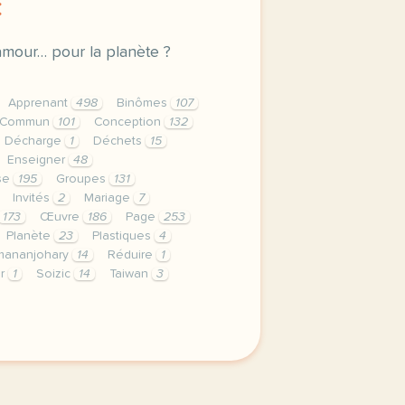
E
amour… pour la planète ?
Apprenant
498
Binômes
107
Commun
101
Conception
132
Décharge
1
Déchets
15
Enseigner
48
ise
195
Groupes
131
Invités
2
Mariage
7
173
Œuvre
186
Page
253
Planète
23
Plastiques
4
mananjohary
14
Réduire
1
er
1
Soizic
14
Taiwan
3
privee est une priorite pour tv5mondeavec votre accord no