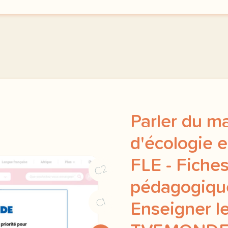
Parler du m
d'écologie e
FLE - Fiche
C2
pédagogique
C1
Enseigner le