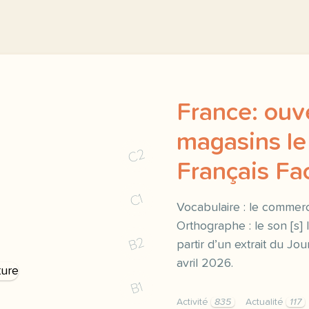
France: ouv
magasins le 
C2
Français Fac
C1
Vocabulaire : le commerce
Orthographe : le son [s]
B2
partir d’un extrait du Jou
avril 2026.
B1
Activité
835
Actualité
117