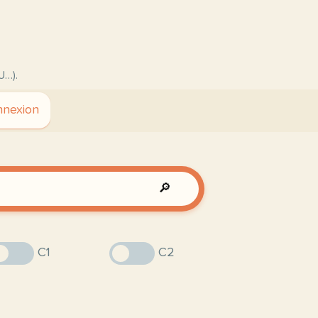
U…).
nexion
🔎
C1
C2