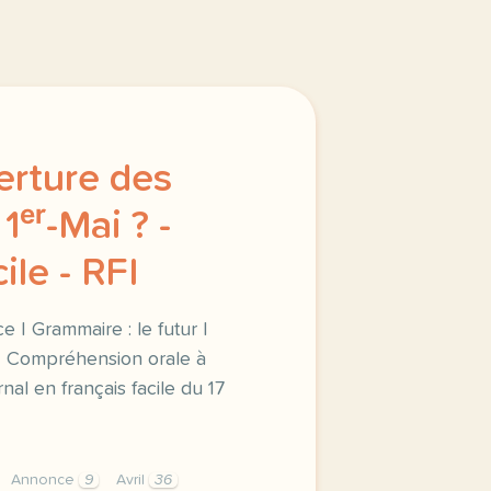
erture des
1ᵉʳ-Mai ? -
ile - RFI
 | Grammaire : le futur |
 | Compréhension orale à
rnal en français facile du 17
Annonce
9
Avril
36