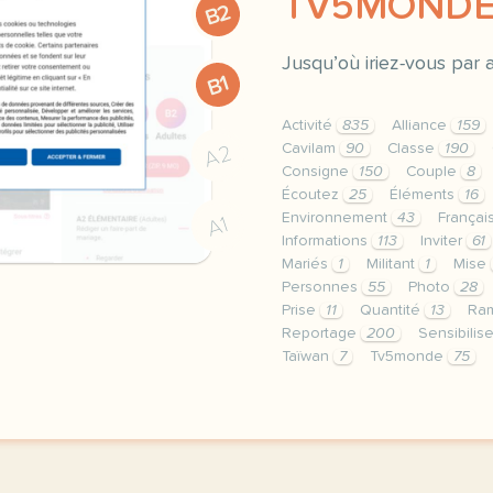
TV5MOND
B2
Jusqu’où iriez-vous par 
B1
Activité
835
Alliance
159
Cavilam
90
Classe
190
A2
Consigne
150
Couple
8
Écoutez
25
Éléments
16
Environnement
43
França
A1
Informations
113
Inviter
61
Mariés
1
Militant
1
Mise
Personnes
55
Photo
28
Prise
11
Quantité
13
Ra
Reportage
200
Sensibilis
Taïwan
7
Tv5monde
75
le respect de votre vie 