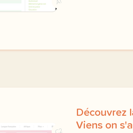
A1
Découvrez l
Viens on s'
C2