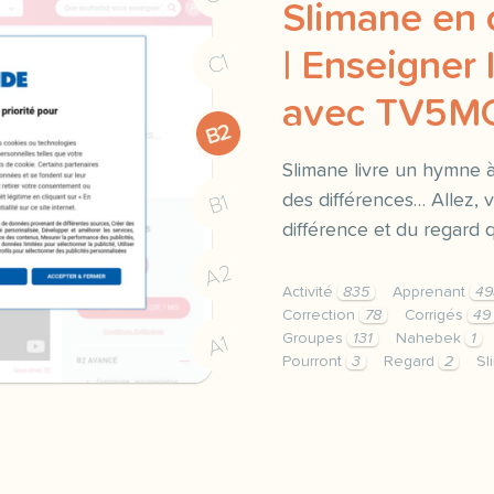
Slimane en 
| Enseigner 
C1
avec TV5
B2
Slimane livre un hymne à 
des différences… Allez, v
B1
différence et du regard q
A2
Activité
835
Apprenant
49
Correction
78
Corrigés
49
Groupes
131
Nahebek
1
A1
Pourront
3
Regard
2
Sl
le respect de votre vie 