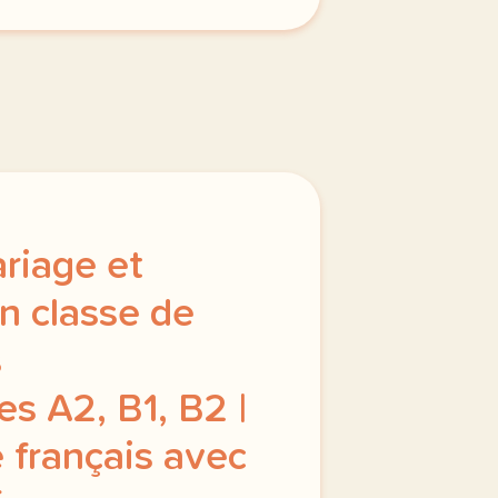
ariage et
n classe de
s
s A2, B1, B2 |
 français avec