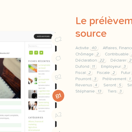
Le prélèvem
source
C2
Activite
40
Affaires, Finan
Chômage
2
Contribuable
C1
Déclaration
22
Déclarer
2
Dufond
11
Employeur
3
Fiscal
2
Fiscale
2
Futur
B2
Pourront
3
Prélèvement
1
Revenus
4
Seront
5
Si
Stéphanie
13
Tiers
3
B1
theme affaires finances 
A2