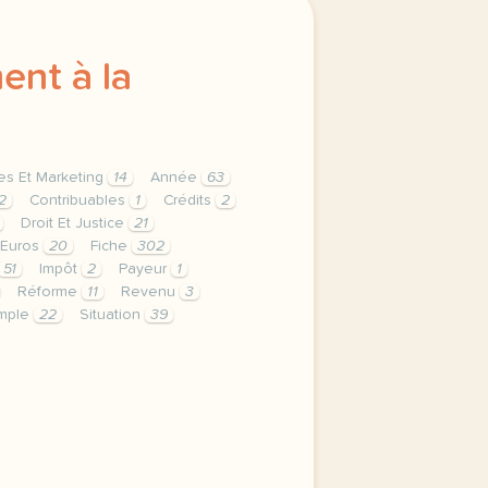
ent à la
ces Et Marketing
14
Année
63
2
Contribuables
1
Crédits
2
Droit Et Justice
21
Euros
20
Fiche
302
51
Impôt
2
Payeur
1
Réforme
11
Revenu
3
mple
22
Situation
39
et marketing droit et justice duree 120 minutes 2 h niveau