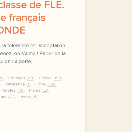
classe de FLE.
le français
MONDE
la tolérance et l’acceptation
enez, on s’aime ! Parler de la
u’on lui porte.
8
Chanson
113
Classe
190
Différence
1
Fiche
302
Paroles
36
Pistes
52
imane
1
Viens
4
privee est une priorite pour tv5mondeavec votre accord no