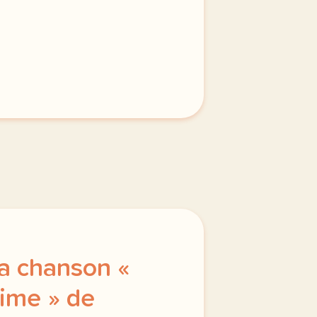
a chanson «
aime » de