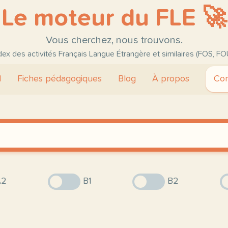
Le moteur du FLE 🚀
Vous cherchez, nous trouvons.
ndex des activités Français Langue Étrangère et similaires (FOS, FO
l
Fiches pédagogiques
Blog
À propos
Con
2
B1
B2