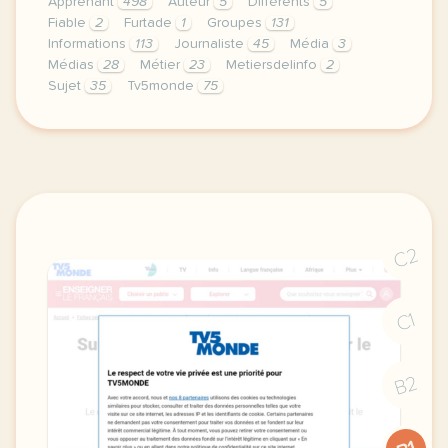
Apprenant
498
Auteur
5
Différents
5
Fiable
2
Furtade
1
Groupes
131
Informations
113
Journaliste
45
Média
3
Médias
28
Métier
23
Metiersdelinfo
2
Sujet
35
Tv5monde
75
le respect de votre vie privee est une priorite pou
C2
C1
B2