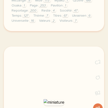
Mézange
5
Mise
173
Myaku
1
Œuvre
186
Osaka
1
Page
253
Pavillon
1
Reportage
200
Reste
4
Société
47
Temps
127
Thème
7
Titres
67
Ukrainien
6
Universelle
16
Valeurs
2
Visiteurs
7
le respect de votre vie privee est une priorite po
C2
C1
B2