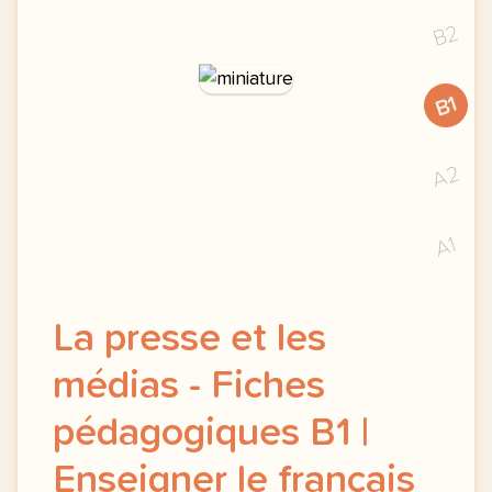
B2
B1
A2
A1
La presse et les
médias - Fiches
pédagogiques B1 |
Enseigner le français