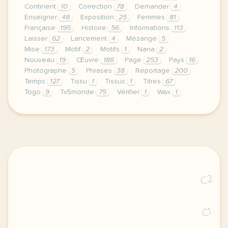
Continent
10
Correction
78
Demander
4
Enseigner
48
Exposition
25
Femmes
81
Française
195
Histoire
56
Informations
113
Laisser
62
Lancement
4
Mézange
5
Mise
173
Motif
2
Motifs
1
Nana
2
Nouveau
19
Œuvre
186
Page
253
Pays
16
Photographe
5
Phrases
38
Reportage
200
Temps
127
Tissu
1
Tissus
1
Titres
67
Togo
9
Tv5monde
75
Vérifier
1
Wax
1
le respect de votre vie privee est une priorite po
C2
C1