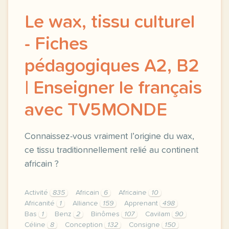
Le wax, tissu culturel
- Fiches
pédagogiques A2, B2
| Enseigner le français
avec TV5MONDE
Connaissez-vous vraiment l’origine du wax,
ce tissu traditionnellement relié au continent
africain ?
Activité
835
Africain
6
Africaine
10
Africanité
1
Alliance
159
Apprenant
498
Bas
1
Benz
2
Binômes
107
Cavilam
90
Céline
8
Conception
132
Consigne
150