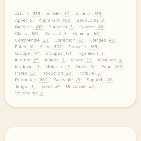
Activité
835
Activite
40
Alliance
159
Appel
5
Apprenant
498
Bénévoles
2
Binômes
107
Bonvallet
3
Cavilam
90
Classe
190
Collectif
4
Commun
101
Comprendre
29
Correction
78
Corrigés
49
Entier
10
Fiche
302
Française
195
Groupe
131
Groupes
131
Ingénieurs
1
Internet
25
Margot
3
Maroc
20
Masques
4
Médecins
1
Mobilisés
1
Orale
40
Page
253
Pistes
52
Production
20
Produire
5
Reportage
200
Solidarité
13
Supports
28
Tanger
1
Travail
97
Université
23
Volontaires
1
le respect de votre vie privee est une priorite p