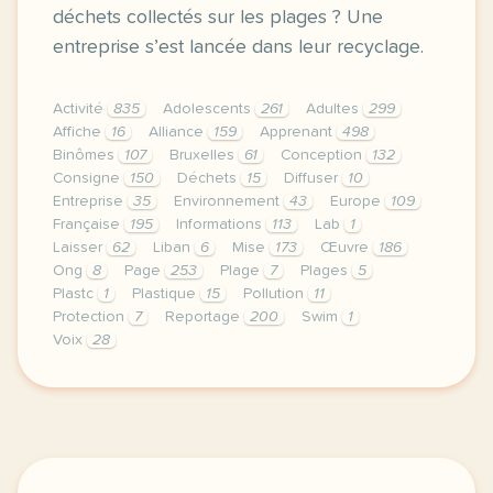
déchets collectés sur les plages ? Une
entreprise s’est lancée dans leur recyclage.
Activité
835
Adolescents
261
Adultes
299
Affiche
16
Alliance
159
Apprenant
498
Binômes
107
Bruxelles
61
Conception
132
Consigne
150
Déchets
15
Diffuser
10
Entreprise
35
Environnement
43
Europe
109
Française
195
Informations
113
Lab
1
Laisser
62
Liban
6
Mise
173
Œuvre
186
Ong
8
Page
253
Plage
7
Plages
5
Plastc
1
Plastique
15
Pollution
11
Protection
7
Reportage
200
Swim
1
Voix
28
le respect de votre vie privee est une priorite pou