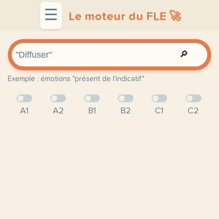
☰
Le moteur du FLE 🚀
🔎
Exemple : émotions "présent de l'indicatif"
A1
A2
B1
B2
C1
C2