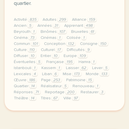
quartier.
Activité
835
Adultes
299
Alliance
159
Ancien
5
Années
31
Apprenant
498
Beyrouth
1
Binômes
107
Bruxelles
61
Cinéma
73
Cinémas
1
Colisée
1
Commun
101
Conception
132
Consigne
150
Culture
110
Culturel
17
Difficultés
9
Diffuser
10
Entier
10
Europe
109
Éventuelles
5
Française
195
Hamra
1
Istanbouli
1
Kassem
1
Laisser
62
Lever
5
Lexicales
4
Liban
6
Mise
173
Monde
133
Œuvre
186
Page
253
Patrimoine
15
Quartier
14
Réalisateur
5
Renouveau
1
Réponses
71
Reportage
200
Restaurer
3
Théâtre
14
Titres
67
Ville
97
continuer sans accepter le respect de votre vie pri