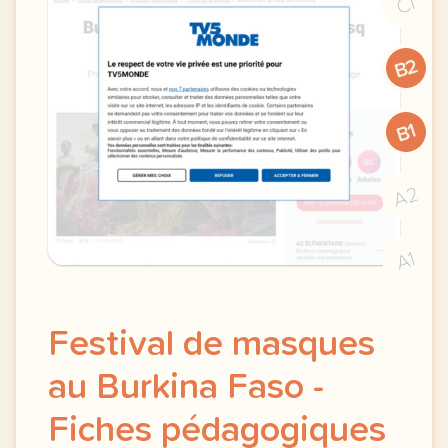
C1
B2
B1
A2
A1
Festival de masques
au Burkina Faso -
Fiches pédagogiques