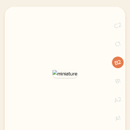
C2
C1
B2
B1
A2
A1