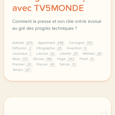
avec TV5MONDE
Comment la presse et son rôle ont-ils évolué
au gré des progrès techniques ?
Activité
835
Apprenant
498
Consigne
150
Diffusion
2
Infographie
25
Invention
6
Journaux
1
Laisser
62
Liberté
25
Médias
28
Mise
173
Œuvre
186
Page
253
Point
15
Premier
29
Presse
46
Siècle
15
Temps
127
le respect de votre vie privee est une priorite po
C2