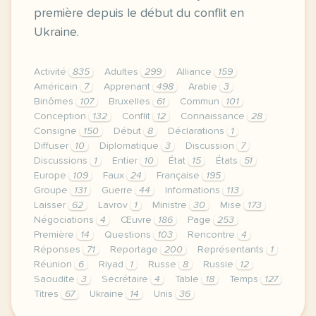
première depuis le début du conflit en
Ukraine.
Activité
835
Adultes
299
Alliance
159
Américain
7
Apprenant
498
Arabie
3
Binômes
107
Bruxelles
61
Commun
101
Conception
132
Conflit
12
Connaissance
28
Consigne
150
Début
8
Déclarations
1
Diffuser
10
Diplomatique
3
Discussion
7
Discussions
1
Entier
10
État
15
États
51
Europe
109
Faux
24
Française
195
Groupe
131
Guerre
44
Informations
113
Laisser
62
Lavrov
1
Ministre
30
Mise
173
Négociations
4
Œuvre
186
Page
253
Première
14
Questions
103
Rencontre
4
Réponses
71
Reportage
200
Représentants
1
Réunion
6
Riyad
1
Russe
8
Russie
12
Saoudite
3
Secrétaire
4
Table
18
Temps
127
Titres
67
Ukraine
14
Unis
36
le respect de votre vie privee est une priorite po