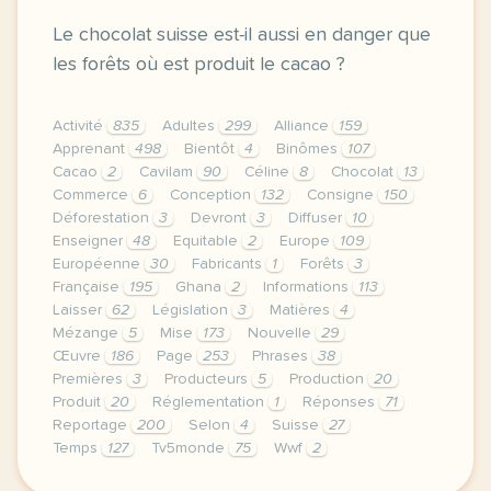
Le chocolat suisse est-il aussi en danger que
les forêts où est produit le cacao ?
Activité
835
Adultes
299
Alliance
159
Apprenant
498
Bientôt
4
Binômes
107
Cacao
2
Cavilam
90
Céline
8
Chocolat
13
Commerce
6
Conception
132
Consigne
150
Déforestation
3
Devront
3
Diffuser
10
Enseigner
48
Equitable
2
Europe
109
Européenne
30
Fabricants
1
Forêts
3
Française
195
Ghana
2
Informations
113
Laisser
62
Législation
3
Matières
4
Mézange
5
Mise
173
Nouvelle
29
Œuvre
186
Page
253
Phrases
38
Premières
3
Producteurs
5
Production
20
Produit
20
Réglementation
1
Réponses
71
Reportage
200
Selon
4
Suisse
27
Temps
127
Tv5monde
75
Wwf
2
le respect de votre vie privee est une priorite pou