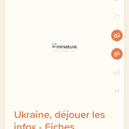
C1
B2
B1
A2
A1
Ukraine, déjouer les
infox - Fiches