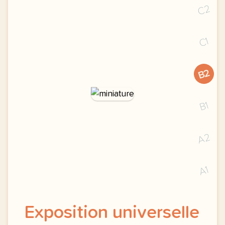
C2
C1
B2
B1
A2
A1
Exposition universelle