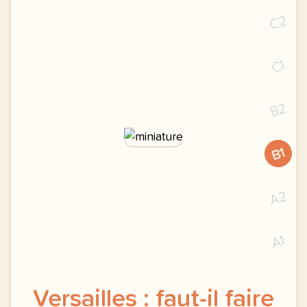
C2
C1
B2
B1
A2
A1
Versailles : faut-il faire