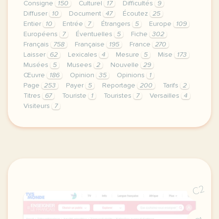
Consigne
150
Culturel
17
Difficultés
9
Diffuser
10
Document
47
Écoutez
25
Entier
10
Entrée
7
Étrangers
5
Europe
109
Européens
7
Éventuelles
5
Fiche
302
Français
758
Française
195
France
270
Laisser
62
Lexicales
4
Mesure
5
Mise
173
Musées
5
Musees
2
Nouvelle
29
Œuvre
186
Opinion
35
Opinions
1
Page
253
Payer
5
Reportage
200
Tarifs
2
Titres
67
Touriste
1
Touristes
7
Versailles
4
Visiteurs
7
continuer sans accepter le respect de votre vie pri
C2