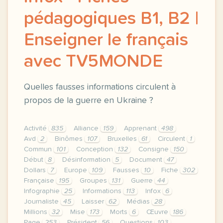
pédagogiques B1, B2 |
Enseigner le français
avec TV5MONDE
Quelles fausses informations circulent à
propos de la guerre en Ukraine ?
Activité
835
Alliance
159
Apprenant
498
Avd
2
Binômes
107
Bruxelles
61
Circulent
1
Commun
101
Conception
132
Consigne
150
Début
8
Désinformation
5
Document
47
Dollars
7
Europe
109
Fausses
10
Fiche
302
Française
195
Groupes
131
Guerre
44
Infographie
25
Informations
113
Infox
6
Journaliste
45
Laisser
62
Médias
28
Millions
32
Mise
173
Morts
6
Œuvre
186
Page
253
Président
56
Questions
103