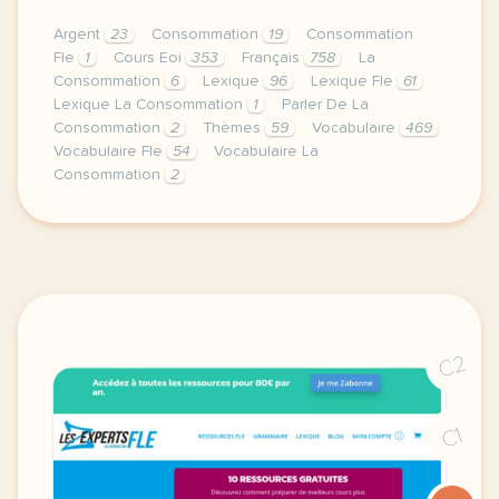
Argent
23
Consommation
19
Consommation
Fle
1
Cours Eoi
353
Français
758
La
Consommation
6
Lexique
96
Lexique Fle
61
Lexique La Consommation
1
Parler De La
Consommation
2
Thèmes
59
Vocabulaire
469
Vocabulaire Fle
54
Vocabulaire La
Consommation
2
image pixabay comje vous laisse ici un petit lexiqu
C2
C1