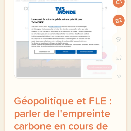
C1
B2
B1
A2
A1
Géopolitique et FLE :
parler de l'empreinte
carbone en cours de