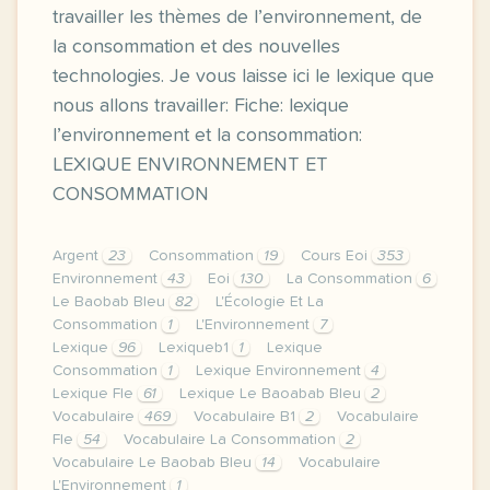
travailler les thèmes de l’environnement, de
la consommation et des nouvelles
technologies. Je vous laisse ici le lexique que
nous allons travailler: Fiche: lexique
l’environnement et la consommation:
LEXIQUE ENVIRONNEMENT ET
CONSOMMATION
Argent
23
Consommation
19
Cours Eoi
353
Environnement
43
Eoi
130
La Consommation
6
Le Baobab Bleu
82
L'Écologie Et La
Consommation
1
L'Environnement
7
Lexique
96
Lexiqueb1
1
Lexique
Consommation
1
Lexique Environnement
4
Lexique Fle
61
Lexique Le Baoabab Bleu
2
Vocabulaire
469
Vocabulaire B1
2
Vocabulaire
Fle
54
Vocabulaire La Consommation
2
Vocabulaire Le Baobab Bleu
14
Vocabulaire
L'Environnement
1