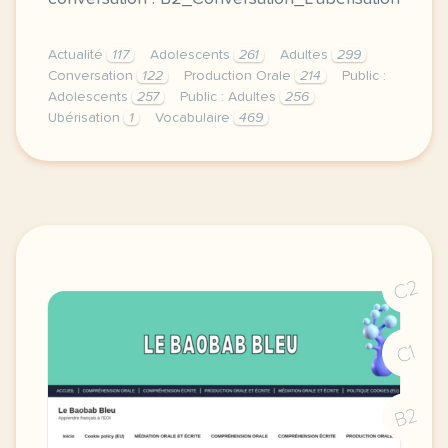
Actualité
117
Adolescents
261
Adultes
299
Conversation
122
Production Orale
214
Public :
Adolescents
257
Public : Adultes
256
Ubérisation
1
Vocabulaire
469
duree 1h30 niveau b2 public grands adolescents et a
C2
C1
B2