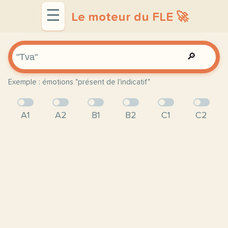
☰
Le moteur du FLE 🚀
🔎
Exemple : émotions "présent de l'indicatif"
A1
A2
B1
B2
C1
C2