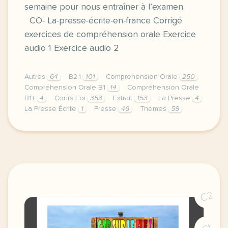
semaine pour nous entraîner à l’examen.
CO- La-presse-écrite-en-france Corrigé
exercices de compréhension orale Exercice
audio 1 Exercice audio 2
Autres
64
B2.1
101
Compréhension Orale
250
Compréhension Orale B1
14
Compréhension Orale
B1+
4
Cours Eoi
353
Extrait
153
La Presse
4
La Presse Écrite
1
Presse
46
Thèmes
59
image onavance1 blogspot comvoici un petit exercice
C2