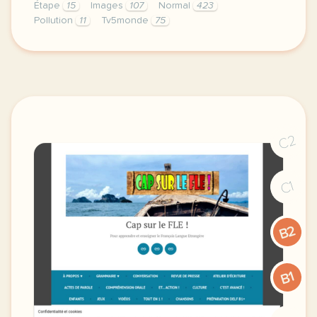
Étape
15
Images
107
Normal
423
Pollution
11
Tv5monde
75
didomi host didomi components button cursor pointer
C2
C1
B2
B1