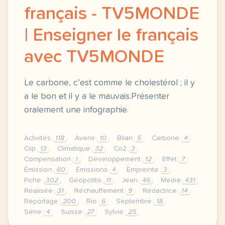
français - TV5MONDE
| Enseigner le français
avec TV5MONDE
Le carbone, c’est comme le cholestérol ; il y
a le bon et il y a le mauvais.Présenter
oralement une infographie.
Activités
118
Avenir
10
Bilan
5
Carbone
4
Ciip
13
Climatique
32
Co2
3
Compensation
1
Développement
12
Effet
7
Émission
60
Émissions
4
Empreinte
3
Fiche
302
Géopolitis
11
Jean
46
Media
431
Réalisée
31
Réchauffement
9
Rédactrice
14
Reportage
200
Rio
6
Septembre
18
Serre
4
Suisse
27
Sylvie
25
le respect de votre vie privee est une priorite pou