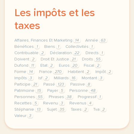
Les impôts et les
taxes
Affaires, Finances Et Marketing
14
Année
63
Bénéfices
1
Biens
1
Collectivités
1
Contribuable
2
Déclaration
22
Directs
1
Doivent
2
Droit Et Justice
21
Droits
55
Dufond
11
Etat
2
Euros
20
Fiscal
2
Forme
14
France
270
Habitent
2
Impôt
2
Impôts
3
Isf
2
Milliards
16
Montant
3
Participe
21
Passé
123
Passive
8
Patrimoine
15
Payer
5
Personne
48
Personnes
55
Phrases
38
Progressif
1
Recettes
5
Revenu
3
Revenus
4
Stéphanie
13
Sujet
35
Taxes
2
Tva
2
Valeur
3
theme affaires finances et marketing droit et justic