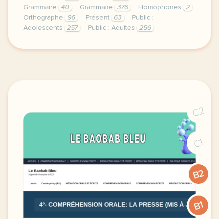
Grammaire
40
Grammaire
376
Homophones
2
Orthographe
96
Présent
63
Public :
Adolescents
257
Public : Adultes
256
niveau b1 b2 public adolescents et adultes document 
C2
C1
B2
B1