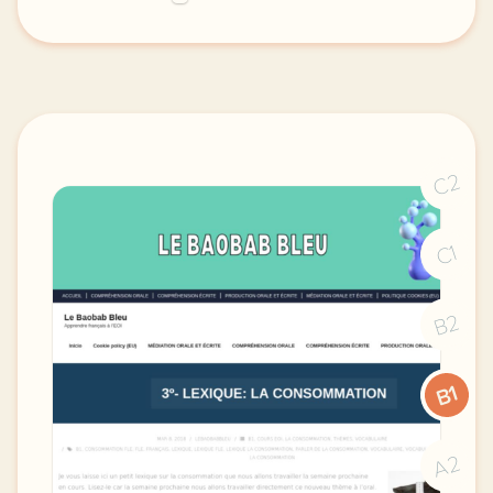
image pixabay comcette derniere semaine de cours av
C2
C1
B2
B1
A2