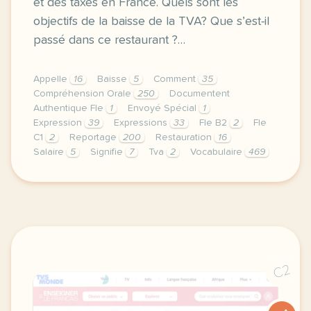
et des taxes en France. Quels sont les
objectifs de la baisse de la TVA? Que s’est-il
passé dans ce restaurant ?…
Appelle
16
Baisse
5
Comment
35
Compréhension Orale
250
Documentent
Authentique Fle
1
Envoyé Spécial
1
Expression
39
Expressions
33
Fle B2
2
Fle
C1
2
Reportage
200
Restauration
16
Salaire
5
Signifie
7
Tva
2
Vocabulaire
469
video tva dans la restauration niveau b2 c1 objectif
C2