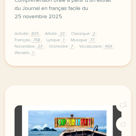
Compréhension orale à partir d’un extrait
du Journal en français facile du
25 novembre 2025.
Activité
835
Artiste
23
Classique
2
Français
758
Lyrique
1
Musique
77
Novembre
23
Orchestre
7
Vocabulaire
469
Worakls
1
exercice b1 worakls un artiste du mix vocabulaire l
C2
C1