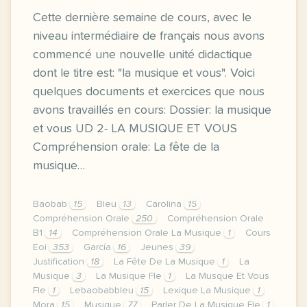
Cette dernière semaine de cours, avec le
niveau intermédiaire de français nous avons
commencé une nouvelle unité didactique
dont le titre est: "la musique et vous". Voici
quelques documents et exercices que nous
avons travaillés en cours: Dossier: la musique
et vous UD 2- LA MUSIQUE ET VOUS
Compréhension orale: La fête de la
musique…
Baobab
15
Bleu
13
Carolina
15
Compréhension Orale
250
Compréhension Orale
B1
14
Compréhension Orale La Musique
1
Cours
Eoi
353
García
16
Jeunes
39
Justification
18
La Fête De La Musique
1
La
Musique
3
La Musique Fle
1
La Musque Et Vous
Fle
1
Lebaobabbleu
15
Lexique La Musique
1
Mora
15
Musique
77
Parler De La Musique Fle
1