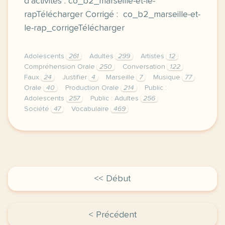
d’activités : co_b2_marseille-et-le-
rapTélécharger Corrigé : co_b2_marseille-et-
le-rap_corrigeTélécharger
Adolescents
261
Adultes
299
Artistes
12
Compréhension Orale
250
Conversation
122
Faux
24
Justifier
4
Marseille
7
Musique
77
Orale
40
Production Orale
214
Public :
Adolescents
257
Public : Adultes
256
Société
47
Vocabulaire
469
duree 1 heure niveau b2 public adolescents et adulte
<< Début
< Précédent