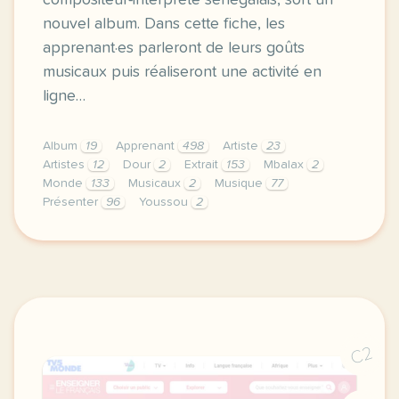
compositeur-interprète sénégalais, sort un
nouvel album. Dans cette fiche, les
apprenant·es parleront de leurs goûts
musicaux puis réaliseront une activité en
ligne…
Album
19
Apprenant
498
Artiste
23
Artistes
12
Dour
2
Extrait
153
Mbalax
2
Monde
133
Musicaux
2
Musique
77
Présenter
96
Youssou
2
fiche a2 nouvel album de youssou n dour presenter d
C2