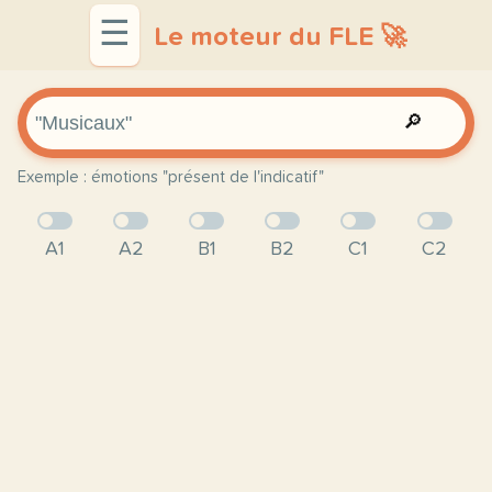
☰
Le moteur du FLE 🚀
🔎
Exemple : émotions "présent de l'indicatif"
A1
A2
B1
B2
C1
C2