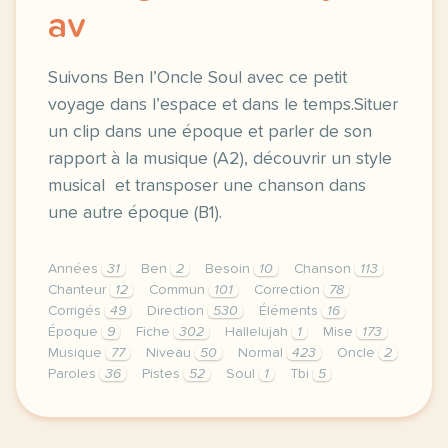
av
Suivons Ben l’Oncle Soul avec ce petit
voyage dans l’espace et dans le temps.Situer
un clip dans une époque et parler de son
rapport à la musique (A2), découvrir un style
musical et transposer une chanson dans
une autre époque (B1).
Années
31
Ben
2
Besoin
10
Chanson
113
Chanteur
12
Commun
101
Correction
78
Corrigés
49
Direction
530
Éléments
16
Époque
9
Fiche
302
Hallelujah
1
Mise
173
Musique
77
Niveau
50
Normal
423
Oncle
2
Paroles
36
Pistes
52
Soul
1
Tbi
5
didomi host didomi components button cursor pointer