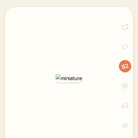
C2
C1
B2
B1
A2
A1