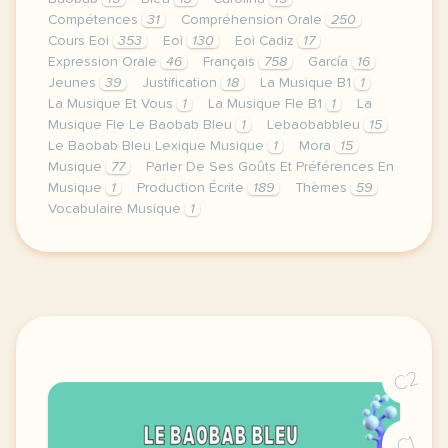
Compétences
31
Compréhension Orale
250
Cours Eoi
353
Eoi
130
Eoi Cadiz
17
Expression Orale
46
Français
758
García
16
Jeunes
39
Justification
18
La Musique B1
1
La Musique Et Vous
1
La Musique Fle B1
1
La
Musique Fle Le Baobab Bleu
1
Lebaobabbleu
15
Le Baobab Bleu Lexique Musique
1
Mora
15
Musique
77
Parler De Ses Goûts Et Préférences En
Musique
1
Production Écrite
189
Thèmes
59
Vocabulaire Musique
1
image pixabay comje vous laisse ici la nouvelle un
C2
C1