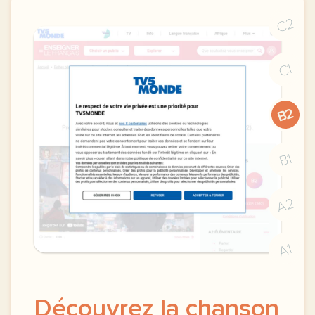
C2
C1
B2
B1
A2
A1
Découvrez la chanson