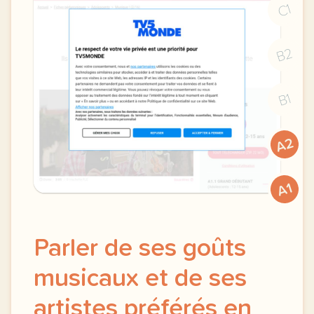
C1
B2
B1
A2
A1
Parler de ses goûts
musicaux et de ses
artistes préférés en