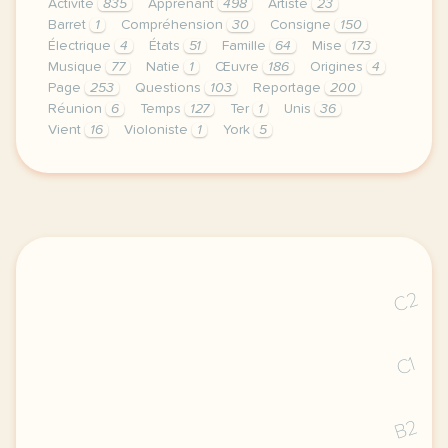
Activité
835
Apprenant
498
Artiste
23
Barret
1
Compréhension
30
Consigne
150
Électrique
4
États
51
Famille
64
Mise
173
Musique
77
Natie
1
Œuvre
186
Origines
4
Page
253
Questions
103
Reportage
200
Réunion
6
Temps
127
Ter
1
Unis
36
Vient
16
Violoniste
1
York
5
le respect de votre vie privee est une priorite po
C2
C1
B2