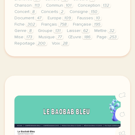
Chanson
113
Commun
101
Conception
132
Concert
8
Concerts
2
Consigne
150
Document
47
Europe
109
Fausses
10
Fiche
302
Français
758
Française
195
Genre
8
Groupe
131
Laisser
62
Mettre
32
Mise
173
Musique
77
Œuvre
186
Page
253
Reportage
200
Voix
28
continuer sans accepter le respect de votre vie pr
C2
C1
B2