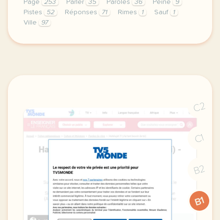
Page
253
Parler
35
Paroles
36
Peine
9
Pistes
52
Réponses
71
Rimes
1
Sauf
1
Ville
97
le respect de votre vie privee est une priorite po
C2
C1
B2
B1