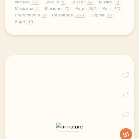
Images
107
Laboiry
8
Laisser
62
Musical
8
Musicaux
2
Musique
77
Page
253
Paris
110
Philharmonie
2
Reportage
200
Sophie
15
Sujet
35
le respect de votre vie privee est une priorite po
C2
C1
B2
B1