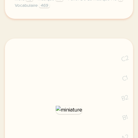
Vocabulaire
469
image pixabay comcette derniere semaine de cours a
C2
C1
B2
B1
A2