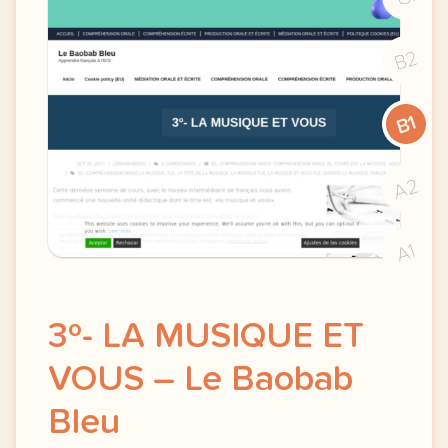
B2
B1
A2
A1
3º- LA MUSIQUE ET
VOUS – Le Baobab
Bleu