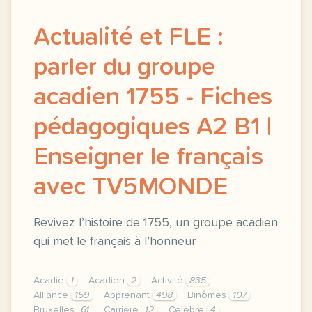
Actualité et FLE :
parler du groupe
acadien 1755 - Fiches
pédagogiques A2 B1 |
Enseigner le français
avec TV5MONDE
Revivez l’histoire de 1755, un groupe acadien
qui met le français à l’honneur.
Acadie
1
Acadien
2
Activité
835
Alliance
159
Apprenant
498
Binômes
107
Bruxelles
61
Carrière
12
Célèbre
4