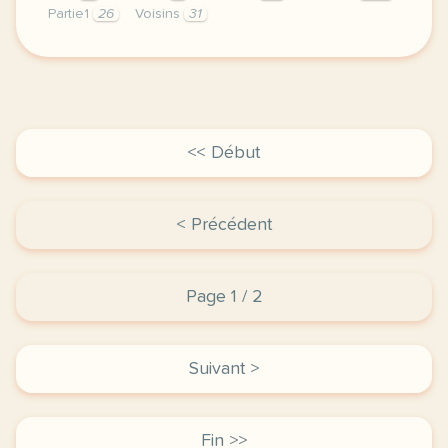
Partie1
26
Voisins
31
exercice a1 les voisins du 12 bis episode 2 un courr
<< Début
< Précédent
Page 1 / 2
Suivant >
Fin >>