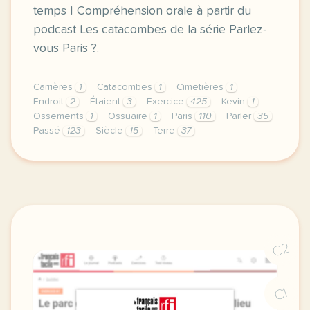
temps | Compréhension orale à partir du
podcast Les catacombes de la série Parlez-
vous Paris ?.
Carrières
1
Catacombes
1
Cimetières
1
Endroit
2
Étaient
3
Exercice
425
Kevin
1
Ossements
1
Ossuaire
1
Paris
110
Parler
35
Passé
123
Siècle
15
Terre
37
exercice b1 les catacombes parler d un lieu et de s
C2
C1