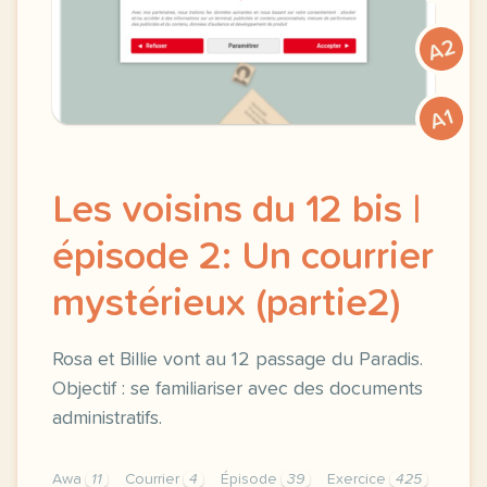
A2
A1
Les voisins du 12 bis |
épisode 2: Un courrier
mystérieux (partie2)
Rosa et Billie vont au 12 passage du Paradis.
Objectif : se familiariser avec des documents
administratifs.
Awa
11
Courrier
4
Épisode
39
Exercice
425