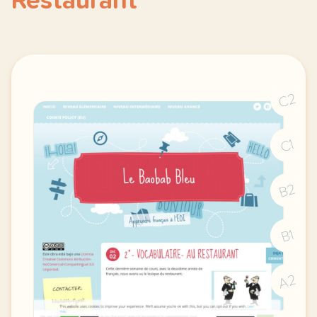
Restaurant
C2
C1
B2
B1
A2