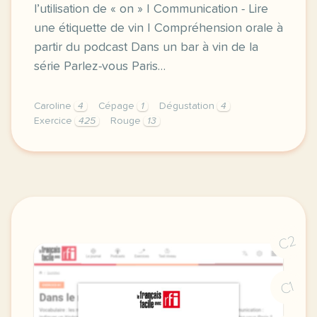
l’utilisation de « on » | Communication - Lire
une étiquette de vin | Compréhension orale à
partir du podcast Dans un bar à vin de la
série Parlez-vous Paris…
Caroline
4
Cépage
1
Dégustation
4
Exercice
425
Rouge
13
exercice b1 dans un bar a vin deguster du vin vocab
C2
C1