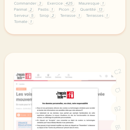
Commander
3
Exercice
425
Mauresque
1
Parimal
2
Pastis
1
Picon
2
Quantité
13
Serveur
5
Sirop
2
Terrasse
1
Terrasses
1
Tomate
1
exercice b1 en terrasse commander une boisson vocab
C2
C1
B2
B1