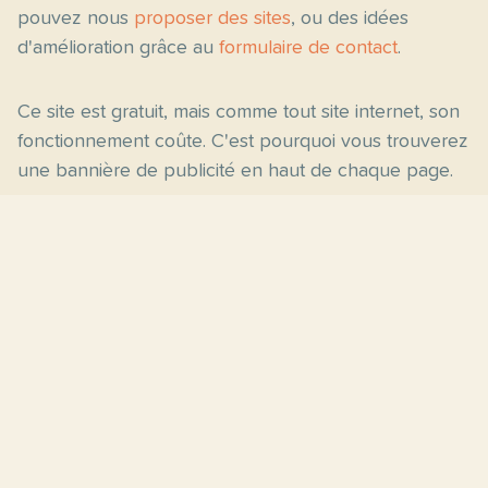
pouvez nous
proposer des sites
, ou des idées
d'amélioration grâce au
formulaire de contact
.
Ce site est gratuit, mais comme tout site internet, son
fonctionnement coûte. C'est pourquoi vous trouverez
une bannière de publicité en haut de chaque page.
Pages principales
Fiches par niveau
Accueil
C2
Thèmes
C1
Blog
B2
Proposer un site
B1
Contact
A2