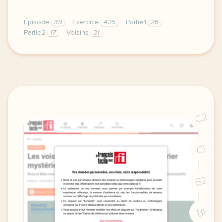
Épisode
39
Exercice
425
Partie1
26
Partie2
17
Voisins
31
exercice a1 les voisins du 12 bis episode 1 une arr
C2
C1
B2
B1