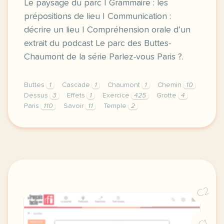
Le paysage du parc | Grammaire : les
prépositions de lieu | Communication :
décrire un lieu | Compréhension orale d’un
extrait du podcast Le parc des Buttes-
Chaumont de la série Parlez-vous Paris ?.
Buttes
1
Cascade
1
Chaumont
1
Chemin
10
Dessus
3
Effets
1
Exercice
425
Grotte
4
Paris
110
Savoir
11
Temple
2
exercice b1 le parc des buttes chaumont decrire un 
C2
C1