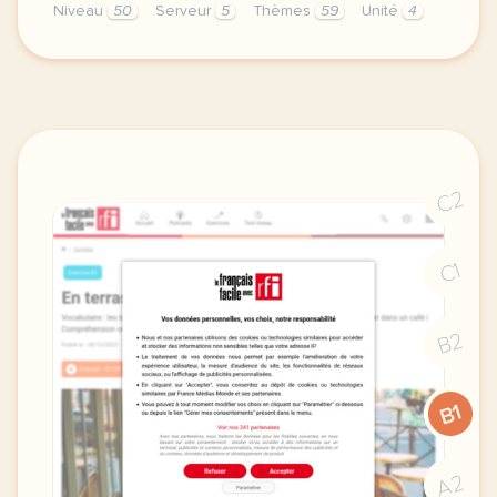
Niveau
50
Serveur
5
Thèmes
59
Unité
4
image clipartfest comcette derniere semaine de cour
C2
C1
B2
B1
A2