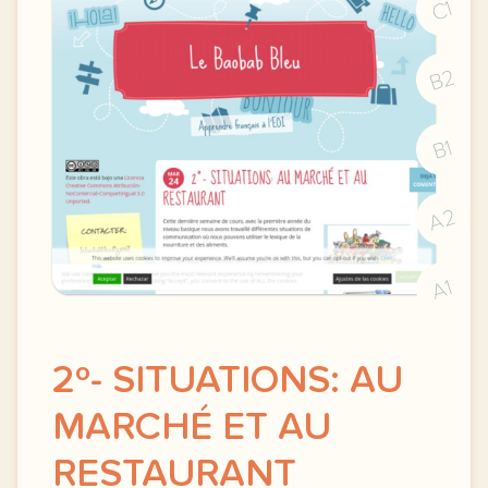
C1
B2
B1
A2
A1
2º- SITUATIONS: AU
MARCHÉ ET AU
RESTAURANT