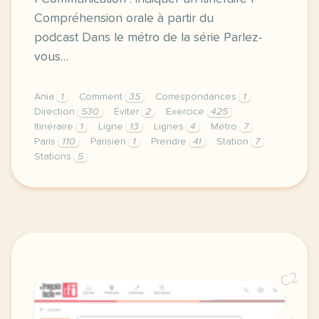
Compréhension orale à partir du
podcast Dans le métro de la série Parlez-
vous…
Ania
1
Comment
35
Correspondances
1
Direction
530
Éviter
2
Exercice
425
Itinéraire
1
Ligne
13
Lignes
4
Métro
7
Paris
110
Parisien
1
Prendre
41
Station
7
Stations
5
exercice b1 dans le metro expliquer un itineraire v
C2