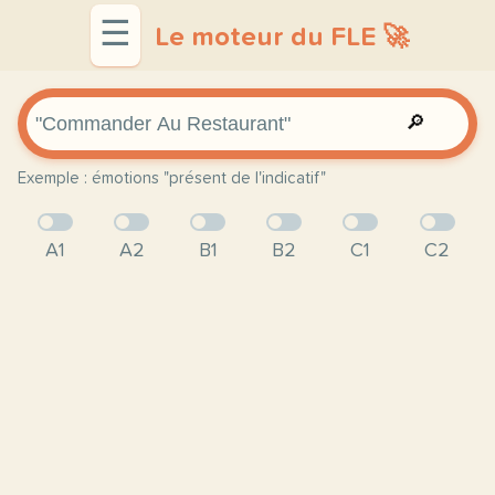
☰
Le moteur du FLE 🚀
🔎
Exemple : émotions "présent de l'indicatif"
A1
A2
B1
B2
C1
C2