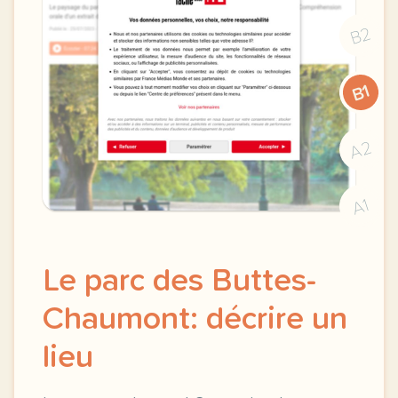
B2
B1
A2
A1
Le parc des Buttes-
Chaumont: décrire un
lieu