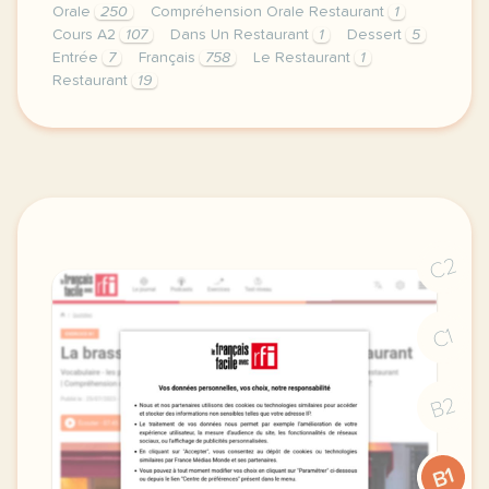
Orale
250
Compréhension Orale Restaurant
1
Cours A2
107
Dans Un Restaurant
1
Dessert
5
Entrée
7
Français
758
Le Restaurant
1
Restaurant
19
image elrinconsingluten blogspot comcette derniere 
C2
C1
B2
B1