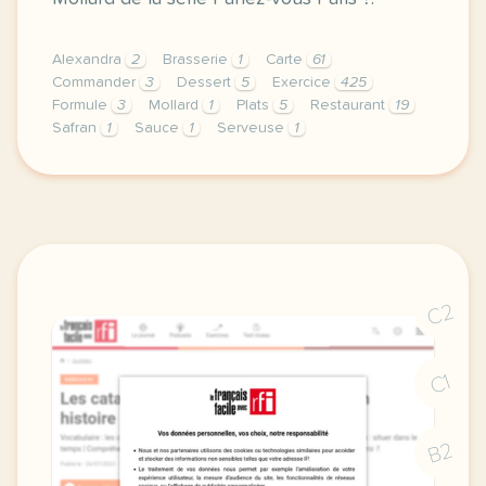
Alexandra
2
Brasserie
1
Carte
61
Commander
3
Dessert
5
Exercice
425
Formule
3
Mollard
1
Plats
5
Restaurant
19
Safran
1
Sauce
1
Serveuse
1
exercice b1 la brasserie mollard commander au resta
C2
C1
B2