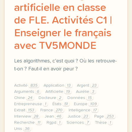
artificielle en classe
de FLE. Activités C1 |
Enseigner le français
avec TV5MONDE
Les algorithmes, c’est quoi ? Où les retrouve-
t-on ? Faut-il en avoir peur ?
Activité
835
Application
13
Argent
23
Arguments
6
Artificielle
19
Aurélie
3
Chine
24
Docteure
2
Données
15
Entrepreneuse
1
États
51
Europe
109
Extrait
153
France
270
Intelligence
17
Interview
28
Jean
46
Justice
23
Page
253
Recherche
11
Rgpd
1
Sciences
7
Thèse
1
Unis
36