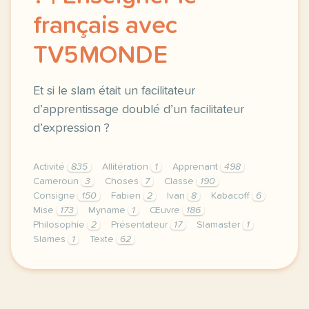
français avec
TV5MONDE
Et si le slam était un facilitateur
d’apprentissage doublé d’un facilitateur
d’expression ?
Activité
835
Allitération
1
Apprenant
498
Cameroun
3
Choses
7
Classe
190
Consigne
150
Fabien
2
Ivan
8
Kabacoff
6
Mise
173
Myname
1
Œuvre
186
Philosophie
2
Présentateur
17
Slamaster
1
Slames
1
Texte
62
le respect de votre vie privee est une priorite po