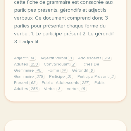
cette fiche de grammaire est consacrée aux
participes présents, gérondifs et adjectifs
verbaux. Ce document comprend donc 3
parties pour présenter chaque forme du
verbe : 1. Le participe présent 2. Le gérondif
3. L’adjectif…
Adjectif
14
Adjectif Verbal
3
Adolescents
261
Adultes
299
Convainquant
2
Fiches De
Grammaire
40
Forme
14
Gérondif
9
Grammaire
376
Participe
21
Participe Présent
3
Présent
63
Public : Adolescents
257
Public :
Adultes
256
Verbal
3
Verbe
48
en convainquant convainquant et convaincant quelle 