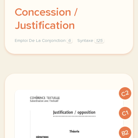
Concession /
Justification
Emploi De La Conjonction
6
Syntaxe
125
subordination avec l indicatif coherence textuelle 
C2
C1
B2