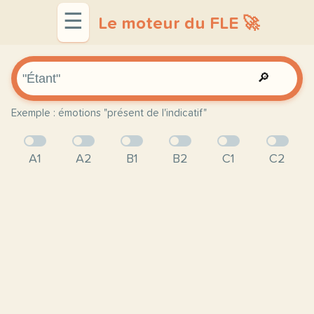
☰
Le moteur du FLE 🚀
🔎
Exemple : émotions "présent de l'indicatif"
A1
A2
B1
B2
C1
C2