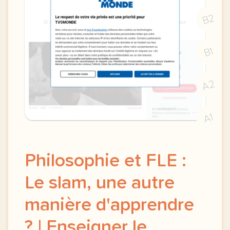
B2
B1
A2
A1
Philosophie et FLE :
Le slam, une autre
manière d'apprendre
? | Enseigner le