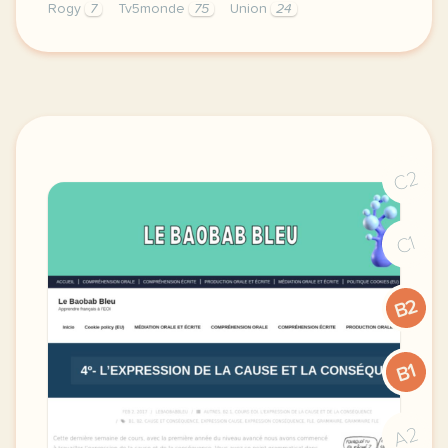
Rogy
7
Tv5monde
75
Union
24
le respect de votre vie privee est une priorite po
C2
C1
B2
B1
A2