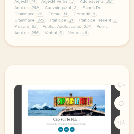
Adjectif
14
Adjectif Verbal
3
Adolescents
261
Adultes
299
Convainquant
2
Fiches De
Grammaire
40
Forme
14
Gérondif
9
Grammaire
376
Participe
21
Participe Présent
3
Présent
63
Public : Adolescents
257
Public :
Adultes
256
Verbal
3
Verbe
48
en convainquant convainquant et convaincant quelle 
C2
C1
B2