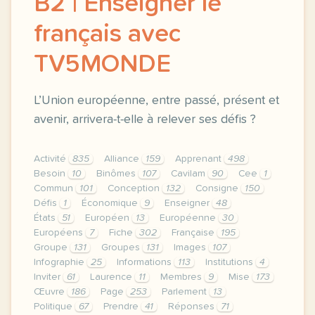
B2 | Enseigner le
français avec
TV5MONDE
L’Union européenne, entre passé, présent et
avenir, arrivera-t-elle à relever ses défis ?
Activité
835
Alliance
159
Apprenant
498
Besoin
10
Binômes
107
Cavilam
90
Cee
1
Commun
101
Conception
132
Consigne
150
Défis
1
Économique
9
Enseigner
48
États
51
Européen
13
Européenne
30
Européens
7
Fiche
302
Française
195
Groupe
131
Groupes
131
Images
107
Infographie
25
Informations
113
Institutions
4
Inviter
61
Laurence
11
Membres
9
Mise
173
Œuvre
186
Page
253
Parlement
13
Politique
67
Prendre
41
Réponses
71