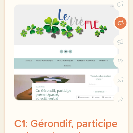
C2
C1
B2
B1
A2
A1
C1: Gérondif, participe