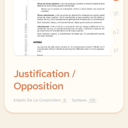
B1
A2
A1
Justification /
Opposition
Emploi De La Conjonction
6
Syntaxe
125
subordination avec l indicatif coherence textuelle 