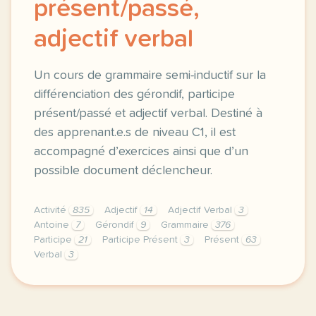
présent/passé,
adjectif verbal
Un cours de grammaire semi-inductif sur la
différenciation des gérondif, participe
présent/passé et adjectif verbal. Destiné à
des apprenant.e.s de niveau C1, il est
accompagné d’exercices ainsi que d’un
possible document déclencheur.
Activité
835
Adjectif
14
Adjectif Verbal
3
Antoine
7
Gérondif
9
Grammaire
376
Participe
21
Participe Présent
3
Présent
63
Verbal
3
bonjour a tous nous camille manon avons concocte un 