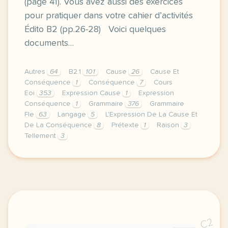
(page 41). Vous avez aussi des exercices
pour pratiquer dans votre cahier d’activités
Édito B2 (pp.26-28) Voici quelques
documents…
Autres
64
B2.1
101
Cause
26
Cause Et
Conséquence
1
Conséquence
7
Cours
Eoi
353
Expression Cause
1
Expression
Conséquence
1
Grammaire
376
Grammaire
Fle
63
Langage
5
L'Expression De La Cause Et
De La Conséquence
8
Prétexte
1
Raison
3
Tellement
3
image roble pntic mec escette derniere semaine de c
C2