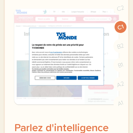
C2
C1
B2
B1
A2
A1
Parlez d'intelligence