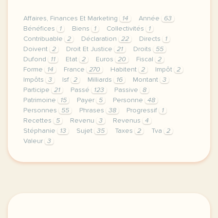
Affaires, Finances Et Marketing
14
Année
63
Bénéfices
1
Biens
1
Collectivités
1
Contribuable
2
Déclaration
22
Directs
1
Doivent
2
Droit Et Justice
21
Droits
55
Dufond
11
Etat
2
Euros
20
Fiscal
2
Forme
14
France
270
Habitent
2
Impôt
2
Impôts
3
Isf
2
Milliards
16
Montant
3
Participe
21
Passé
123
Passive
8
Patrimoine
15
Payer
5
Personne
48
Personnes
55
Phrases
38
Progressif
1
Recettes
5
Revenu
3
Revenus
4
Stéphanie
13
Sujet
35
Taxes
2
Tva
2
Valeur
3
theme affaires finances et marketing droit et justic