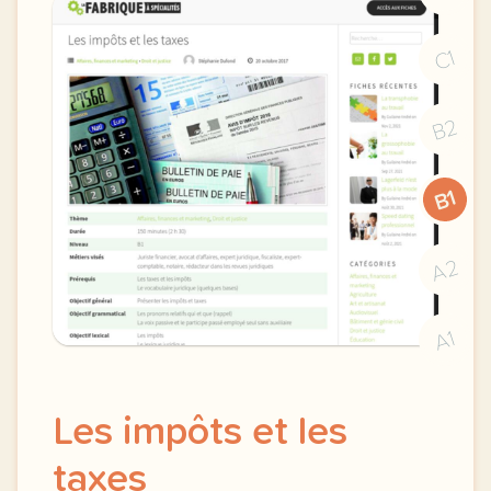
C1
B2
B1
A2
A1
Les impôts et les
taxes