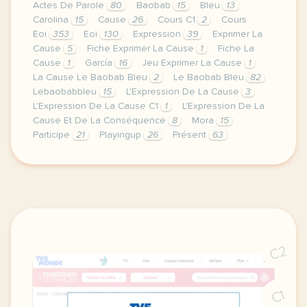
Actes De Parole
80
Baobab
15
Bleu
13
Carolina
15
Cause
26
Cours C1
2
Cours
Eoi
353
Eoi
130
Expression
39
Exprimer La
Cause
5
Fiche Exprimer La Cause
1
Fiche La
Cause
1
García
16
Jeu Exprimer La Cause
1
La Cause Le Baobab Bleu
2
Le Baobab Bleu
82
Lebaobabbleu
15
L'Expression De La Cause
3
L'Expression De La Cause C1
1
L'Expression De La
Cause Et De La Conséquence
8
Mora
15
Participe
21
Playingup
26
Présent
63
image pixabay comvoici deux fiches de l expression
C2
C1