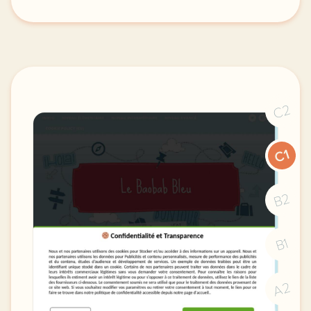
le respect de votre vie privee est une priorite pour
C2
C1
B2
B1
A2