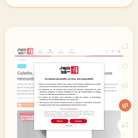
fiche a2 travaillez la grammaire avec une recette d
C2
C1
B2
B1
A2