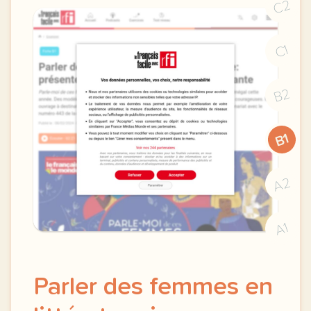
C2
C1
B2
B1
A2
A1
Parler des femmes en