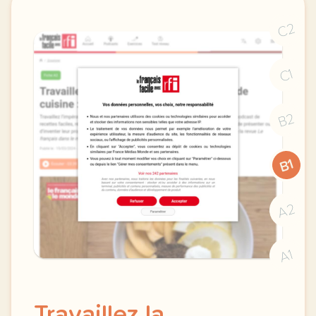
C2
C1
B2
B1
A2
A1
Travaillez la