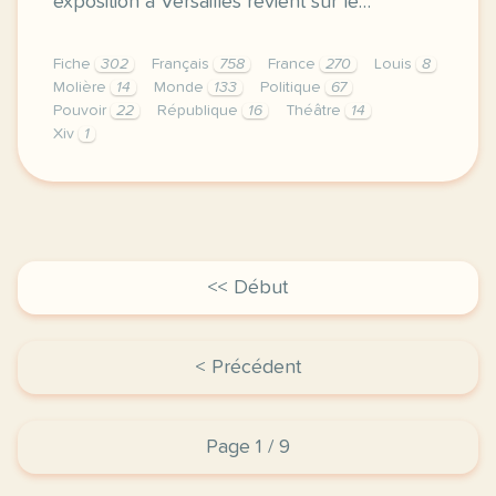
exposition à Versailles revient sur le…
Fiche
302
Français
758
France
270
Louis
8
Molière
14
Monde
133
Politique
67
Pouvoir
22
République
16
Théâtre
14
Xiv
1
fiche b2 moliere et la france a l etranger presenter
<< Début
< Précédent
Page 1 / 9