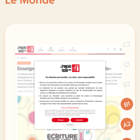
Le Monde
C2
C1
B2
B1
A2