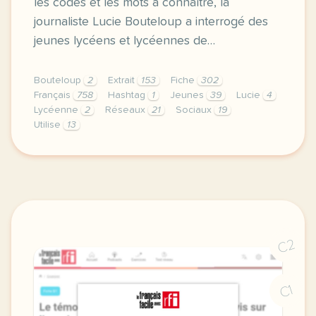
les codes et les mots à connaître, la
journaliste Lucie Bouteloup a interrogé des
jeunes lycéens et lycéennes de…
Bouteloup
2
Extrait
153
Fiche
302
Français
758
Hashtag
1
Jeunes
39
Lucie
4
Lycéenne
2
Réseaux
21
Sociaux
19
Utilise
13
fiche a2 les jeunes et les mots des reseaux parler 
C2
C1