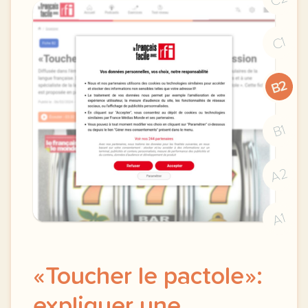
C1
B2
B1
A2
A1
«Toucher le pactole»:
expliquer une