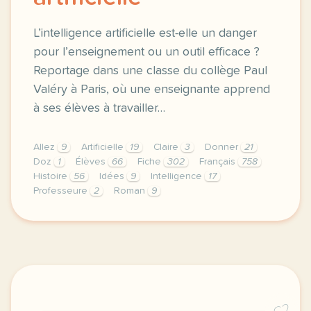
L’intelligence artificielle est-elle un danger
pour l’enseignement ou un outil efficace ?
Reportage dans une classe du collège Paul
Valéry à Paris, où une enseignante apprend
à ses élèves à travailler…
Allez
9
Artificielle
19
Claire
3
Donner
21
Doz
1
Élèves
66
Fiche
302
Français
758
Histoire
56
Idées
9
Intelligence
17
Professeure
2
Roman
9
fiche b1 enseigner avec l ia debattre sur l utilisat
C2