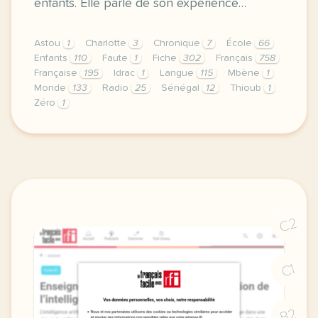
enfants. Elle parle de son expérience…
Astou
1
Charlotte
3
Chronique
7
École
66
Enfants
110
Faute
1
Fiche
302
Français
758
Française
195
Idrac
1
Langue
115
Mbène
1
Monde
133
Radio
25
Sénégal
12
Thioub
1
Zéro
1
fiche b1 zero faute une chronique educative senegal
C2
C1
B2