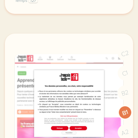
Temps
127
fiche b1 colette son enfance et sa mere raconter une
C2
C1
B2
B1
A2