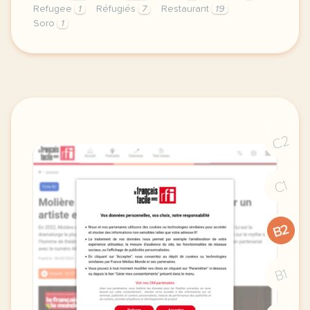
Refugee
1
Réfugiés
7
Restaurant
19
Soro
1
fiche b1 refugee food festival rassembler autour de 
C2
C1
B2
B1