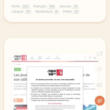
Fiche
302
Français
758
Jeunes
39
Langue
115
Numérique
16
Parler
35
fiche a2 apprendre le francais avec le numerique pr
C2
C1
B2
B1