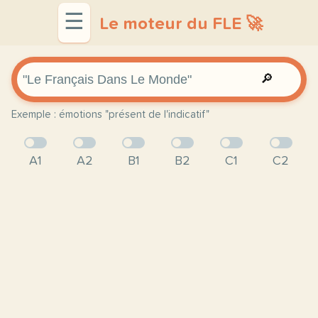
☰
Le moteur du FLE 🚀
🔎
Exemple : émotions "présent de l'indicatif"
A1
A2
B1
B2
C1
C2