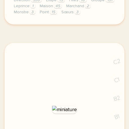
Direction
530
Étape
15
Filles
10
Groupe
131
Leprince
1
Maison
45
Marchand
2
Monstre
3
Point
15
Sœurs
3
didomi host didomi components button cursor pointer
C2
C1
B2
B1