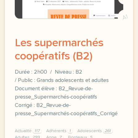
A1
Les supermarchés
coopératifs (B2)
Durée : 2h00 / Niveau : B2
/ Public : Grands adolescents et adultes
Document élève : B2_Revue-de-
presse_Supermarchés-coopératifs
Corrigé : B2_Revue-de-
presse_Supermarchés-coopératifs_Corrigé
Actualité
117
Adhérents
1
Adolescents
261
Adultes
299
Anne
7
Bordeaux
5