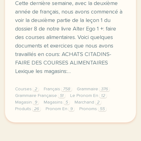
Cette dernière semaine, avec la deuxième
année de français, nous avons commencé à
voir la deuxième partie de la leçon 1 du
dossier 8 de notre livre Alter Ego 1 +: faire
des courses alimentaires. Voici quelques
documents et exercices que nous avons
travaillés en cours: ACHATS CITADINS-
FAIRE DES COURSES ALIMENTAIRES
Lexique les magasins:…
Courses
2
Français
758
Grammaire
376
Grammaire Française
51
Le Pronom En
12
Magasin
9
Magasins
5
Marchand
2
Produits
26
Pronom En
9
Pronoms
55
image http www scoop itcette derniere semaine avec 