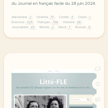
du Journal en français facile du 28 juin 2024.
Alexandre
3
Cinéma
73
Comte
4
Cristo
1
Exercice
425
Français
758
Histoire
56
Journaliste
45
Monte
2
Récit
7
Roman
9
exercice b1 le comte de monte cristo un chef d oeuv
C2
C1
B2