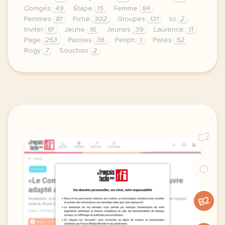
Corrigés
49
Étape
15
Femme
84
Femmes
81
Fiche
302
Groupes
131
Ici
2
Inviter
61
Jeune
16
Jeunes
39
Laurence
11
Page
253
Paroles
36
Périph
1
Pistes
52
Rogy
7
Souchon
2
le respect de votre vie privee est une priorite po
C2
C1
B2