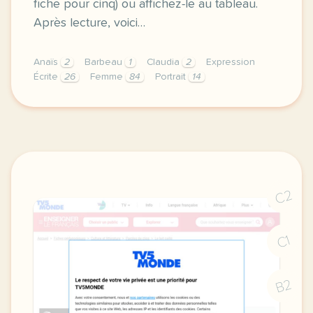
fiche pour cinq) ou affichez-le au tableau.
Après lecture, voici…
Anaïs
2
Barbeau
1
Claudia
2
Expression
Écrite
26
Femme
84
Portrait
14
dans la femme qui fuit anais barbeau lavalette racon
C2
C1
B2