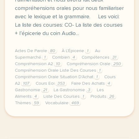
l’alimentation et nous avons fait deux
compréhensions orales pour nous familiariser
avec le lexique et la grammaire. Les voici:
La liste des courses: CO- La liste des courses
+ l’épicerie du coin Audio…
Actes De Parole
80
À L'Épicerie
1
Au
Supermarché
1
Combien
4
Compétences
31
Compréhension A2
10
Compréhension Orale
250
Compréhension Orale Liste Des Courses
1
Compréhension Orale Situation D'Achat
1
Cours
A2
107
Cours Eoi
353
Faire Des Achats
4
Gastronomie
21
La Gastronomie
3
Les
Aliments
4
Liste Des Courses
1
Produits
26
Thèmes
59
Vocabulaire
469
cette derniere semaine de cours avec la deuxieme an