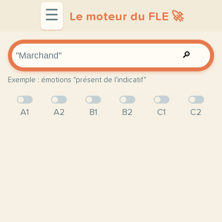
☰
Le moteur du FLE 🚀
🔎
Exemple : émotions "présent de l'indicatif"
A1
A2
B1
B2
C1
C2