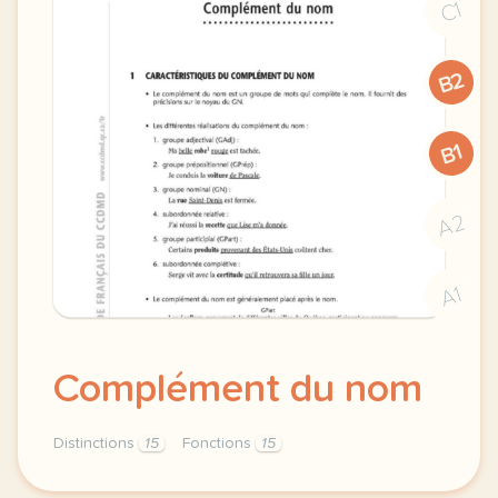
C1
B2
B1
A2
A1
Complément du nom
Distinctions
15
Fonctions
15
complement materiel pour allophones du nom fonctio