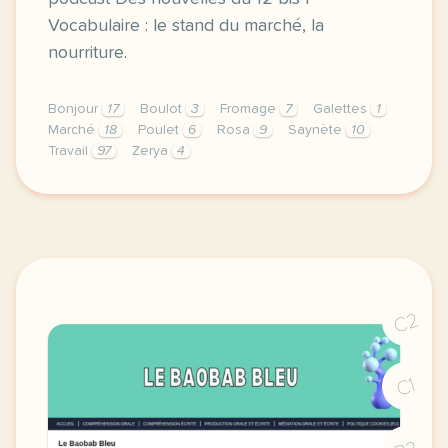
Vocabulaire : le stand du marché, la
nourriture.
Bonjour
17
Boulot
3
Fromage
7
Galettes
1
Marché
18
Poulet
6
Rosa
9
Saynète
10
Travail
97
Zerya
4
exercice a1 des nouvelles du 12 bis saynete 10 un pe
C2
C1