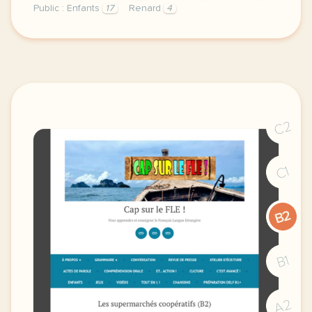
Public : Enfants
17
Renard
4
a l occasion de la fete de la francophonie nous avon
C2
C1
B2
B1
A2