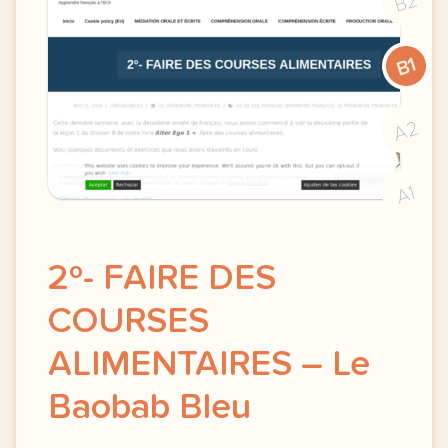
B2
B1
A2
A1
2º- FAIRE DES
COURSES
ALIMENTAIRES – Le
Baobab Bleu