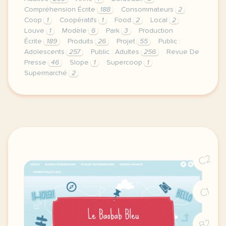
Compréhension Écrite
188
Consommateurs
2
Coop
1
Coopératifs
1
Food
2
Local
2
Louve
1
Modèle
6
Park
3
Production
Écrite
189
Produits
26
Projet
55
Public :
Adolescents
257
Public : Adultes
256
Revue De
Presse
46
Slope
1
Supercoop
1
Supermarché
2
duree 2h00 niveau b2 public grands adolescents et a
C2
C1
B2