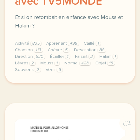
avec TV5MONDE
Et si on retombait en enfance avec Mouss et
Hakim ?
Activité
835
Apprenant
498
Caillé
1
Chanson
113
Chèvre
5
Description
88
Direction
530
Écailler
1
Faisait
2
Hakim
1
Lèvres
2
Mouss
1
Normal
423
Objet
18
Souviens
2
Venir
6
didomi host didomi components button cursor pointer
C2