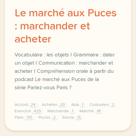
Le marché aux Puces
: marchander et
acheter
Vocabulaire : les objets | Grammaire : dater
un objet | Communication : marchander et
acheter | Compréhension orale à partir du
podcast Le marché aux Puces de la
série Parlez-vous Paris ?
Accord
24
Acheter
20
Ada
1
Costumes
2
Exercice
425
Marchande
1
Marché
18
Paris
110
Puces
2
Siècle
15
exercice b1 le marche aux puces marchander et achet