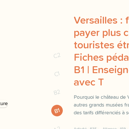
Versailles : f
payer plus c
touristes ét
C2
Fiches péd
B1 | Enseign
C1
avec T
B2
Pourquoi le château de 
autres grands musées fran
B1
des tarifs différenciés à s