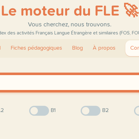
Le moteur du FLE 🚀
Vous cherchez, nous trouvons.
ndex des activités Français Langue Étrangère et similaires (FOS, FO
l
Fiches pédagogiques
Blog
À propos
Con
2
B1
B2