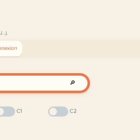
U…).
nexion
🔎
C1
C2