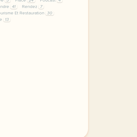
ée
3
Place
24
Podcast
4
endre
41
Rendez
7
ourisme Et Restauration
30
te
13
ration duree 15 minutes niveau a1 metiers vises agent de v