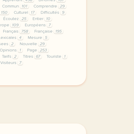
Apprenant
498
Binômes
107
Commun
101
Comprendre
29
150
Culturel
17
Difficultés
9
Écoutez
25
Entier
10
urope
109
Européens
7
Français
758
Française
195
Lexicales
4
Mesure
5
sees
2
Nouvelle
29
Opinions
1
Page
253
Tarifs
2
Titres
67
Touriste
1
Visiteurs
7
le respect de votre vie privee est une priorite pour tv5m