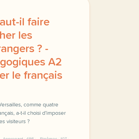
aut-il faire
her les
rangers ? -
agogiques A2
er le français
Versailles, comme quatre
çais, a-t-il choisi d’imposer
es visiteurs ?