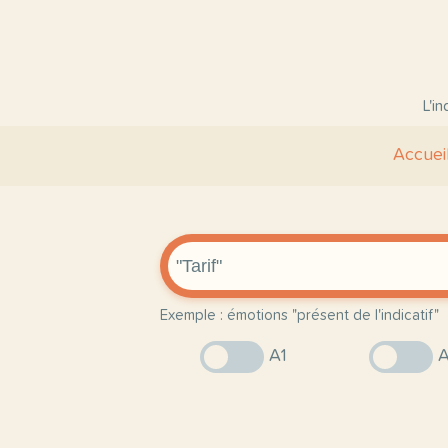
L'i
Accuei
Exemple : émotions "présent de l'indicatif"
A1
A