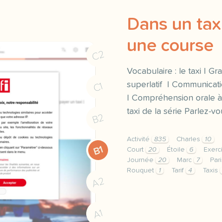
Dans un taxi
une course
C2
Vocabulaire : le taxi | Gr
superlatif | Communicatio
C1
| Compréhension orale à
taxi de la série Parlez-vo
B2
Activité
835
Charles
10
B1
Court
20
Étoile
6
Exerc
Journée
20
Marc
7
Par
Rouquet
1
Tarif
4
Taxis
A2
exercice b1 dans un taxi
A1