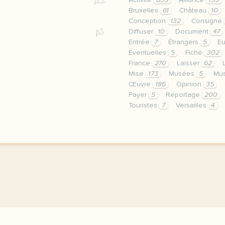
A2
Activité
835
Alliance
159
Bruxelles
61
Château
10
Conception
132
Consigne
A1
Diffuser
10
Document
47
Entrée
7
Étrangers
5
E
Éventuelles
5
Fiche
302
France
270
Laisser
62
Mise
173
Musées
5
Mu
Œuvre
186
Opinion
35
Payer
5
Reportage
200
Touristes
7
Versailles
4
continuer sans accepter 