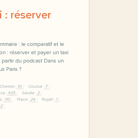
 : réserver
ammaire : le comparatif et le
n : réserver et payer un taxi
 partir du podcast Dans un
us Paris ?
Chemin
10
Course
7
ice
425
Gaulle
2
is
110
Place
24
Rojah
1
2
 reserver une course vocabulaire le taxi grammaire le compa