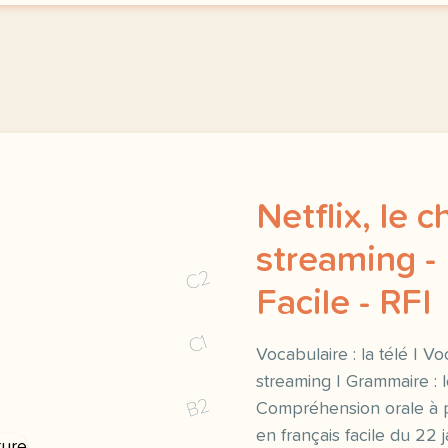
Netflix, le 
streaming -
C2
Facile - RFI
C1
Vocabulaire : la télé | V
streaming | Grammaire : l
B2
Compréhension orale à pa
en français facile du 22 