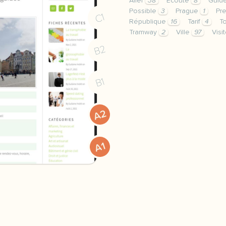
Aller
38
Écoute
8
Guid
Possible
3
Prague
1
Pr
C1
République
16
Tarif
4
T
Tramway
2
Ville
97
Visi
theme tourisme et restau
B2
B1
A2
A1