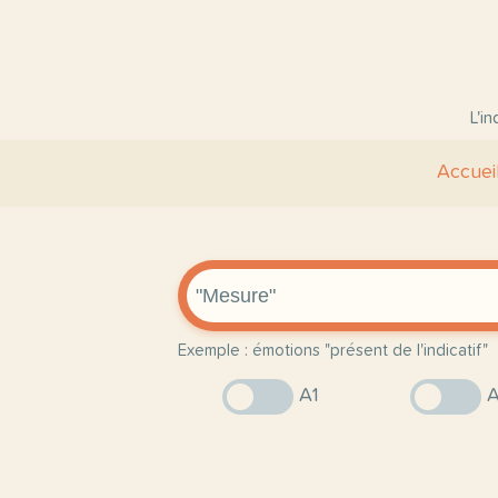
L'i
Accuei
Exemple : émotions "présent de l'indicatif"
A1
A