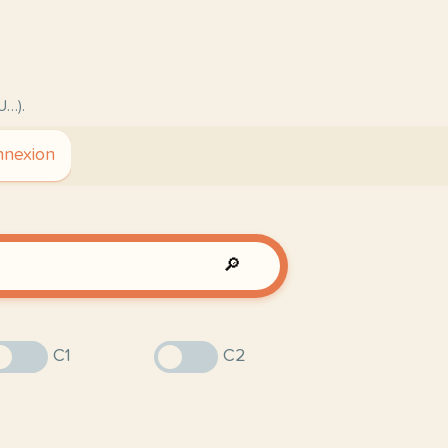
U…).
nexion
🔎
C1
C2