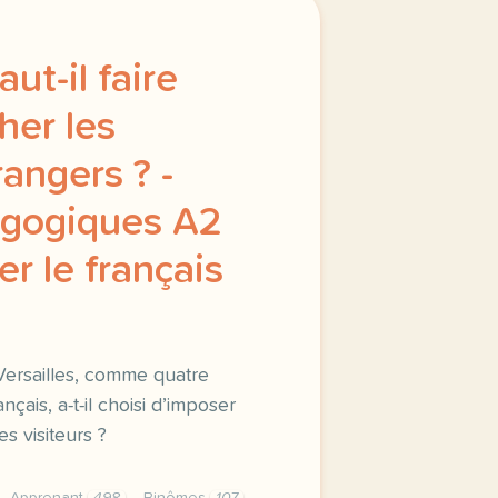
aut-il faire
her les
rangers ? -
agogiques A2
er le français
Versailles, comme quatre
çais, a-t-il choisi d’imposer
es visiteurs ?