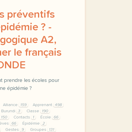
s préventifs
pidémie ? -
gogique A2,
er le français
MONDE
t prendre les écoles pour
’une épidémie ?
Alliance
159
Apprenant
498
Burundi
3
Classe
190
150
Contacts
1
École
66
lèves
66
Épidémie
2
Gestes
9
Groupes
131