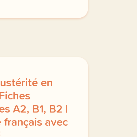
privee est une priorite pour tv5mondeavec votre accord n
ustérité en
 Fiches
s A2, B1, B2 |
 français avec
E