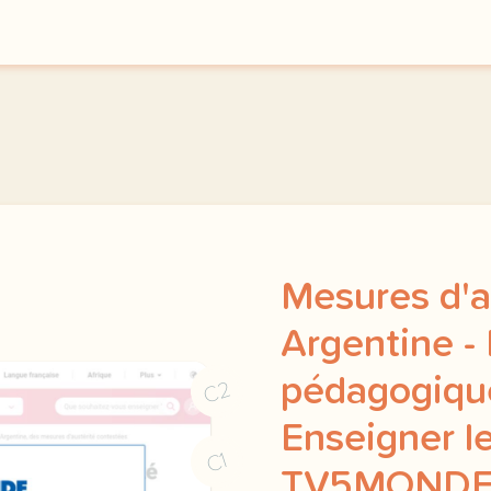
le respect de votre vie 
Mesures d'a
Argentine -
pédagogique
C2
Enseigner le
C1
TV5MOND