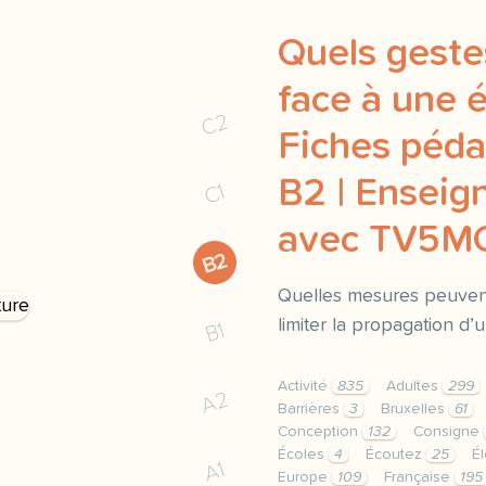
Quels geste
face à une é
C2
Fiches péda
B2 | Enseign
C1
avec TV5
B2
Quelles mesures peuven
limiter la propagation d
B1
Activité
835
Adultes
299
A2
Barrières
3
Bruxelles
61
Conception
132
Consigne
Écoles
4
Écoutez
25
É
A1
Europe
109
Française
195