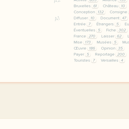
A2
Activité
835
Alliance
159
Bruxelles
61
Château
10
Conception
132
Consigne
A1
Diffuser
10
Document
47
Entrée
7
Étrangers
5
E
Éventuelles
5
Fiche
302
France
270
Laisser
62
Mise
173
Musées
5
Mu
Œuvre
186
Opinion
35
Payer
5
Reportage
200
Touristes
7
Versailles
4
continuer sans accepter 