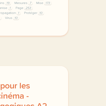
ins
19
Mesures
7
Mise
173
anise
1
Page
253
ropagation
1
Protéger
10
Virus
10
privee est une priorite pour tv5mondeavec votre accord n
pour les
cinéma -