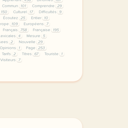
Apprenant
498
Binômes
107
Commun
101
Comprendre
29
150
Culturel
17
Difficultés
9
Écoutez
25
Entier
10
urope
109
Européens
7
Français
758
Française
195
Lexicales
4
Mesure
5
sees
2
Nouvelle
29
Opinions
1
Page
253
Tarifs
2
Titres
67
Touriste
1
Visiteurs
7
le respect de votre vie privee est une priorite pour tv5m