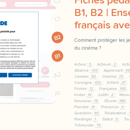
Fiches péda
C2
B1, B2 | Ens
C1
français a
B2
Comment protéger les j
du cinéma ?
B1
Acteur
5
Acteurs
2
Acti
Alliance
159
Apprenant
49
A2
Cavilam
90
Cinéma
73
Consigne
150
Enfant
27
Florine
12
Française
195
A1
Inviter
61
Judith
2
Mesu
Nouveau
19
Œuvre
186
Prendre
41
Présence
4
Question
46
Réalisatrice
Riedinger
1
Statut
5
To
Tv5monde
75