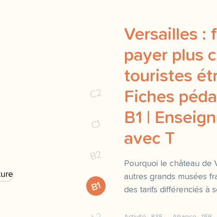
Versailles : f
payer plus c
touristes ét
C2
Fiches péd
B1 | Enseign
C1
avec T
B2
Pourquoi le château de 
autres grands musées fran
B1
des tarifs différenciés à s