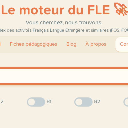
Le moteur du FLE 🚀
Vous cherchez, nous trouvons.
ndex des activités Français Langue Étrangère et similaires (FOS, FO
l
Fiches pédagogiques
Blog
À propos
Con
2
B1
B2