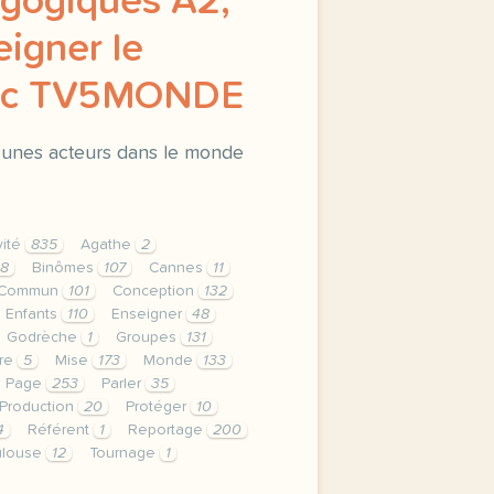
gogiques A2,
eigner le
vec TV5MONDE
eunes acteurs dans le monde
vité
835
Agathe
2
8
Binômes
107
Cannes
11
Commun
101
Conception
132
Enfants
110
Enseigner
48
Godrèche
1
Groupes
131
re
5
Mise
173
Monde
133
Page
253
Parler
35
Production
20
Protéger
10
4
Référent
1
Reportage
200
ulouse
12
Tournage
1