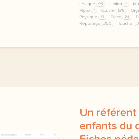
Lexique
96
Limiter
1
Ma
Mpox
1
Œuvre
186
Org
Physique
13
Place
24
P
Reportage
200
Toucher
3
le respect de votre vie 
Un référent 
enfants du 