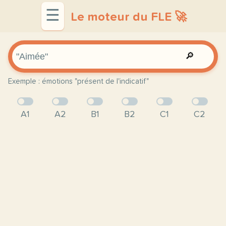
☰
Le moteur du FLE 🚀
🔎
Exemple : émotions "présent de l'indicatif"
A1
A2
B1
B2
C1
C2