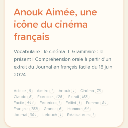
Anouk Aimée, une
icône du cinéma
français
Vocabulaire : le cinéma | Grammaire : le
présent | Compréhension orale à partir d’un
extrait du Journal en français facile du 18 juin
2024.
Actrice
6
Aimée
1
Anouk
1
Cinéma
73
Claude
5
Exercice
425
Extrait
153
Facile
444
Federico
1
Fellini
1
Femme
84
Français
758
Grands
6
Homme
64
Journal
394
Lelouch
1
Réalisateurs
1
exercice a2 anouk aimee une icone du cinema francai