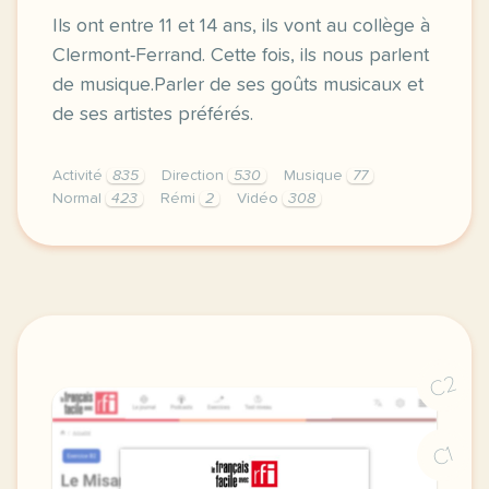
Ils ont entre 11 et 14 ans, ils vont au collège à
Clermont-Ferrand. Cette fois, ils nous parlent
de musique.Parler de ses goûts musicaux et
de ses artistes préférés.
Activité
835
Direction
530
Musique
77
Normal
423
Rémi
2
Vidéo
308
didomi host didomi components button cursor pointer
C2
C1