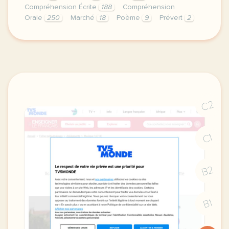
Compréhension Écrite
188
Compréhension
Orale
250
Marché
18
Poème
9
Prévert
2
a partir du poeme pour toi mon amour de jacques pre
C2
C1
B2
B1