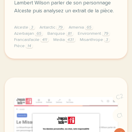
Lambert Wilson parler de son personnage
Alceste puis analysez un extrait de la pièce.
Alceste
3
Antarctic
79
Armenia
65
Azerbaijan
65
Banquise
81
Environment
79
Francaisfacile
411
Media
431
Misanthrope
3
Pièce
14
exercice b2 le misanthrope de moliere le misanthrop
C2
C1