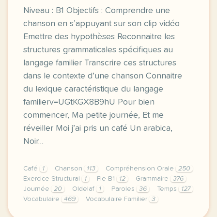
Niveau : B1 Objectifs : Comprendre une
chanson en s’appuyant sur son clip vidéo
Emettre des hypothèses Reconnaitre les
structures grammaticales spécifiques au
langage familier Transcrire ces structures
dans le contexte d’une chanson Connaitre
du lexique caractéristique du langage
familierv=UGtKGX8B9hU Pour bien
commencer, Ma petite journée, Et me
réveiller Moi j’ai pris un café Un arabica,
Noir…
Café
1
Chanson
113
Compréhension Orale
250
Exercice Structural
1
Fle B1
12
Grammaire
376
Journée
20
Oldelaf
1
Paroles
36
Temps
127
Vocabulaire
469
Vocabulaire Familier
3
niveau b1 objectifs comprendre une chanson en s appu