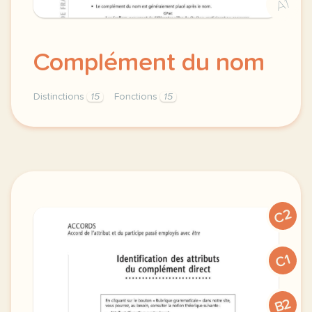
A1
Complément du nom
Distinctions
15
Fonctions
15
complement materiel pour allophones du nom fonctio
C2
C1
B2