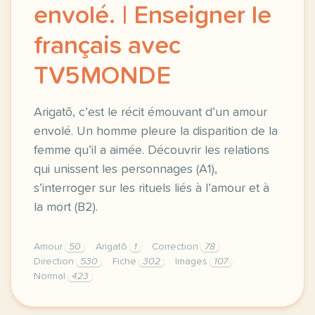
envolé. | Enseigner le
français avec
TV5MONDE
Arigatō, c’est le récit émouvant d’un amour
envolé. Un homme pleure la disparition de la
femme qu’il a aimée. Découvrir les relations
qui unissent les personnages (A1),
s’interroger sur les rituels liés à l’amour et à
la mort (B2).
Amour
50
Arigatō
1
Correction
78
Direction
530
Fiche
302
Images
107
Normal
423
didomi host didomi components button cursor pointer