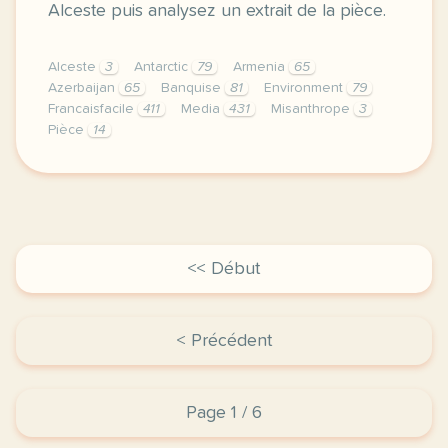
Alceste puis analysez un extrait de la pièce.
Alceste
3
Antarctic
79
Armenia
65
Azerbaijan
65
Banquise
81
Environment
79
Francaisfacile
411
Media
431
Misanthrope
3
Pièce
14
exercice b2 le misanthrope de moliere le misanthrop
<< Début
< Précédent
Page 1 / 6