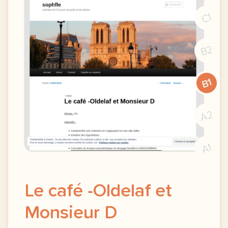
C1
B2
B1
A2
A1
Le café -Oldelaf et
Monsieur D