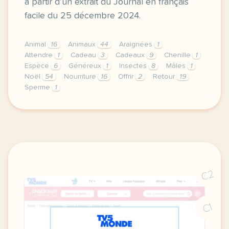
à partir d’un extrait du Journal en français
facile du 25 décembre 2024.
Animal
16
Animaux
44
Araignées
1
Attendre
1
Cadeau
3
Cadeaux
9
Chenille
1
Espèce
6
Généreux
1
Insectes
8
Mâles
1
Noël
54
Nourriture
16
Offrir
2
Retour
19
Sperme
1
exercice b2 noel les animaux aussi se font des cade
C2
C1