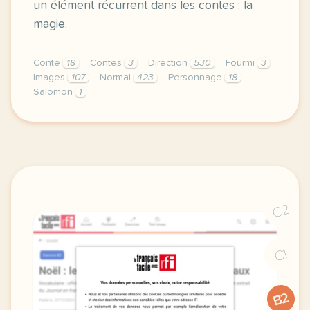
un élément récurrent dans les contes : la
magie.
Conte
18
Contes
3
Direction
530
Fourmi
3
Images
107
Normal
423
Personnage
18
Salomon
1
didomi host didomi components button cursor pointer
C2
C1
B2