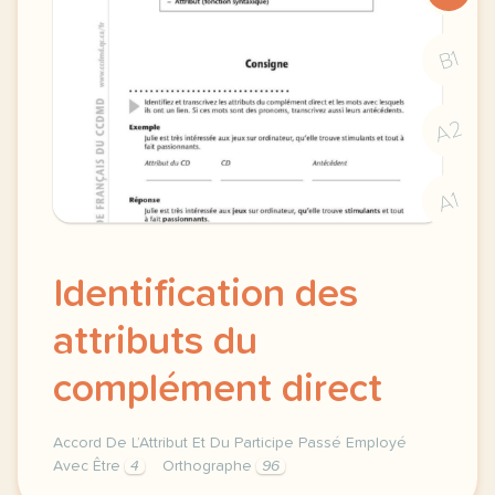
B1
A2
A1
Identification des
attributs du
complément direct
Accord De L’Attribut Et Du Participe Passé Employé
Avec Être
4
Orthographe
96
identification des attributs accords du complement d