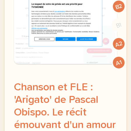
B2
B1
A2
A1
Chanson et FLE :
'Arigato' de Pascal
Obispo. Le récit
émouvant d'un amour