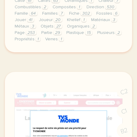
Carte
61
Cartes
63
Céramiques
1
Chaleur
7
Combustibles
2
Composites
1
Direction
530
Famille
64
Familles
7
Fiche
302
Fossiles
6
Jouer
41
Joueur
20
Khellef
1
Matériaux
3
Métaux
3
Objets
27
Organiques
2
Page
253
Partie
29
Plastique
15
Plusieurs
2
Propriétés
1
Verres
1
didomi host didomi components button cursor pointer
C2
C1
B2