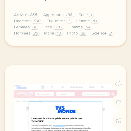
Activité
835
Apprenant
498
Curie
1
Direction
530
Étiquettes
7
Femme
84
Femmes
81
Fiche
302
Homme
64
Hommes
29
Marie
18
Photo
28
Science
2
didomi host didomi components button cursor pointer
C2
C1
B2