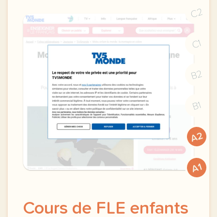
C2
C1
B2
B1
A2
A1
Cours de FLE enfants