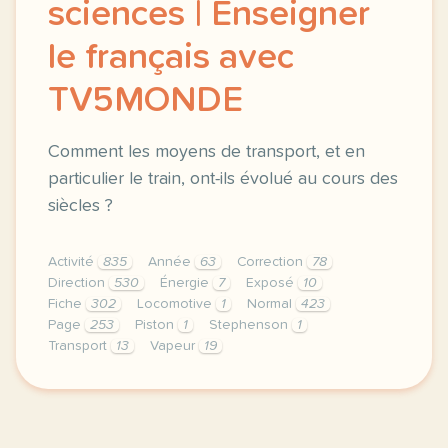
sciences | Enseigner
le français avec
TV5MONDE
Comment les moyens de transport, et en
particulier le train, ont-ils évolué au cours des
siècles ?
Activité
835
Année
63
Correction
78
Direction
530
Énergie
7
Exposé
10
Fiche
302
Locomotive
1
Normal
423
Page
253
Piston
1
Stephenson
1
Transport
13
Vapeur
19
didomi host didomi components button cursor pointer