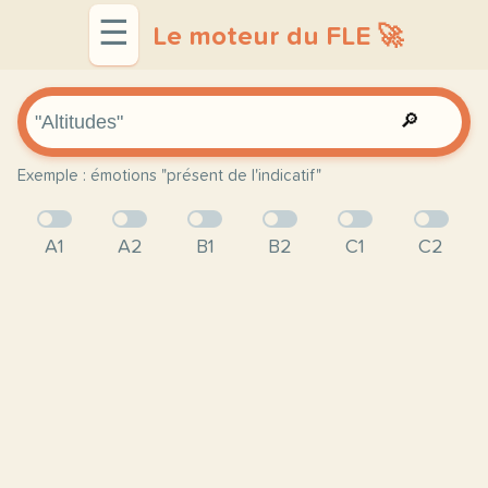
☰
Le moteur du FLE 🚀
🔎
Exemple : émotions "présent de l'indicatif"
A1
A2
B1
B2
C1
C2