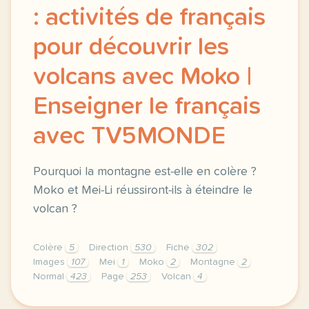
: activités de français
pour découvrir les
volcans avec Moko |
Enseigner le français
avec TV5MONDE
Pourquoi la montagne est-elle en colère ?
Moko et Mei-Li réussiront-ils à éteindre le
volcan ?
Colère
5
Direction
530
Fiche
302
Images
107
Mei
1
Moko
2
Montagne
2
Normal
423
Page
253
Volcan
4
didomi host didomi components button cursor pointer