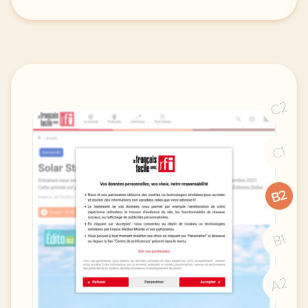
didomi host didomi components button cursor pointer
C2
C1
B2
B1
A2