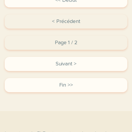
<< Début
< Précédent
Page 1 / 2
Suivant >
Fin >>