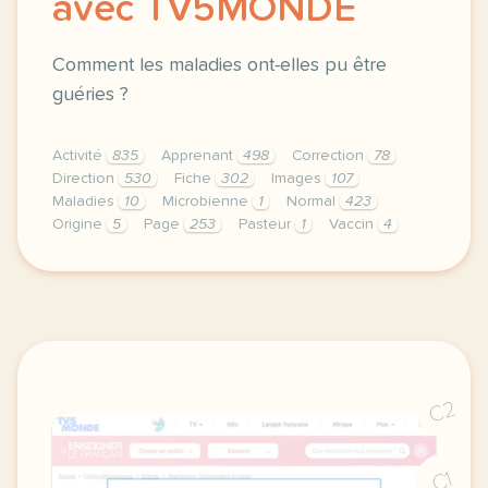
avec TV5MONDE
Comment les maladies ont-elles pu être
guéries ?
Activité
835
Apprenant
498
Correction
78
Direction
530
Fiche
302
Images
107
Maladies
10
Microbienne
1
Normal
423
Origine
5
Page
253
Pasteur
1
Vaccin
4
didomi host didomi components button cursor pointer
C2
C1