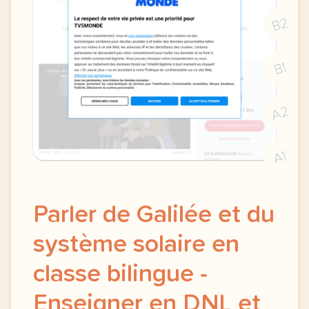
B2
B1
A2
A1
Parler de Galilée et du
système solaire en
classe bilingue -
Enseigner en DNL et