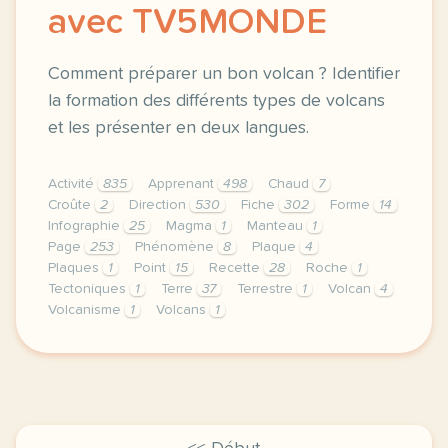
avec TV5MONDE
Comment préparer un bon volcan ? Identifier
la formation des différents types de volcans
et les présenter en deux langues.
Activité
835
Apprenant
498
Chaud
7
Croûte
2
Direction
530
Fiche
302
Forme
14
Infographie
25
Magma
1
Manteau
1
Page
253
Phénomène
8
Plaque
4
Plaques
1
Point
15
Recette
28
Roche
1
Tectoniques
1
Terre
37
Terrestre
1
Volcan
4
Volcanisme
1
Volcans
1
didomi host didomi components button cursor pointer