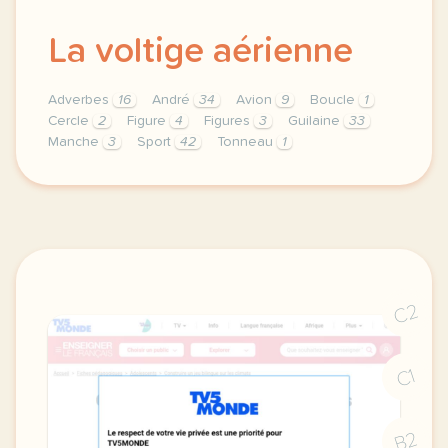
La voltige aérienne
Adverbes
16
André
34
Avion
9
Boucle
1
Cercle
2
Figure
4
Figures
3
Guilaine
33
Manche
3
Sport
42
Tonneau
1
theme sport duree 180 minutes 3 h niveau b1 b2 meti
C2
C1
B2