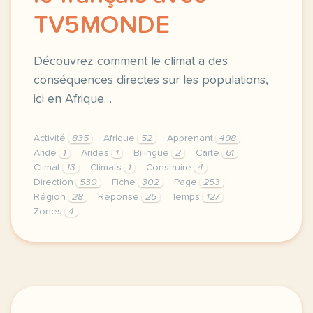
TV5MONDE
Découvrez comment le climat a des
conséquences directes sur les populations,
ici en Afrique…
Activité
835
Afrique
52
Apprenant
498
Aride
1
Arides
1
Bilingue
2
Carte
61
Climat
13
Climats
1
Construire
4
Direction
530
Fiche
302
Page
253
Région
28
Réponse
25
Temps
127
Zones
4
didomi host didomi components button cursor pointer