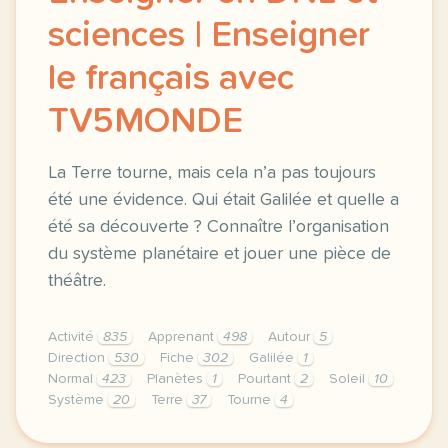
sciences | Enseigner
le français avec
TV5MONDE
La Terre tourne, mais cela n’a pas toujours
été une évidence. Qui était Galilée et quelle a
été sa découverte ? Connaître l’organisation
du système planétaire et jouer une pièce de
théâtre.
Activité
835
Apprenant
498
Autour
5
Direction
530
Fiche
302
Galilée
1
Normal
423
Planètes
1
Pourtant
2
Soleil
10
Système
20
Terre
37
Tourne
4
didomi host didomi components button cursor pointer