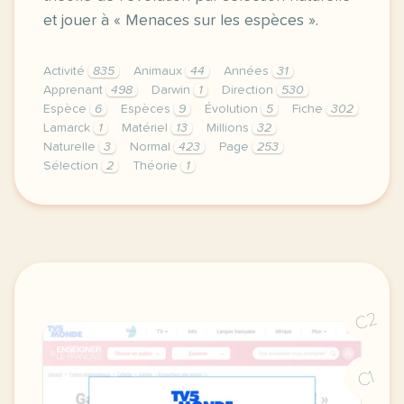
et jouer à « Menaces sur les espèces ».
Activité
835
Animaux
44
Années
31
Apprenant
498
Darwin
1
Direction
530
Espèce
6
Espèces
9
Évolution
5
Fiche
302
Lamarck
1
Matériel
13
Millions
32
Naturelle
3
Normal
423
Page
253
Sélection
2
Théorie
1
didomi host didomi components button cursor pointer
C2
C1