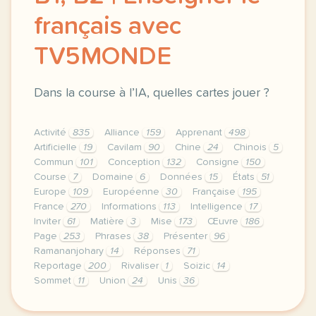
français avec
TV5MONDE
Dans la course à l’IA, quelles cartes jouer ?
Activité
835
Alliance
159
Apprenant
498
Artificielle
19
Cavilam
90
Chine
24
Chinois
5
Commun
101
Conception
132
Consigne
150
Course
7
Domaine
6
Données
15
États
51
Europe
109
Européenne
30
Française
195
France
270
Informations
113
Intelligence
17
Inviter
61
Matière
3
Mise
173
Œuvre
186
Page
253
Phrases
38
Présenter
96
Ramananjohary
14
Réponses
71
Reportage
200
Rivaliser
1
Soizic
14
Sommet
11
Union
24
Unis
36
le respect de votre vie privee est une priorite po