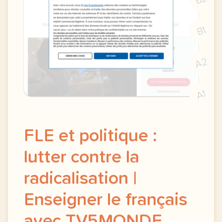
B1
A2
A1
FLE et politique :
lutter contre la
radicalisation |
Enseigner le français
avec TV5MONDE