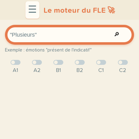
☰
Le moteur du FLE 🚀
🔎
Exemple : émotions "présent de l'indicatif"
A1
A2
B1
B2
C1
C2