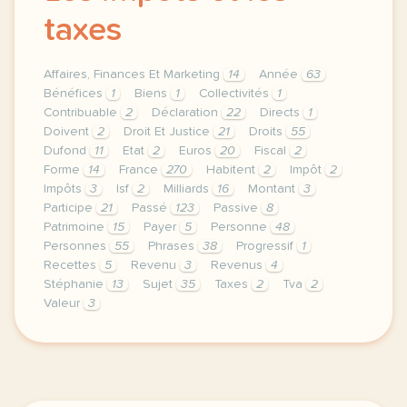
taxes
Affaires, Finances Et Marketing
14
Année
63
Bénéfices
1
Biens
1
Collectivités
1
Contribuable
2
Déclaration
22
Directs
1
Doivent
2
Droit Et Justice
21
Droits
55
Dufond
11
Etat
2
Euros
20
Fiscal
2
Forme
14
France
270
Habitent
2
Impôt
2
Impôts
3
Isf
2
Milliards
16
Montant
3
Participe
21
Passé
123
Passive
8
Patrimoine
15
Payer
5
Personne
48
Personnes
55
Phrases
38
Progressif
1
Recettes
5
Revenu
3
Revenus
4
Stéphanie
13
Sujet
35
Taxes
2
Tva
2
Valeur
3
theme affaires finances et marketing droit et justic