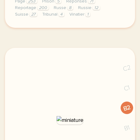
Page
253
Prison
5
Réponses
71
Reportage
200
Russe
8
Russie
12
Suisse
27
Tribunal
4
Vinatier
1
le respect de votre vie privee est une priorite pou
C2
C1
B2
B1