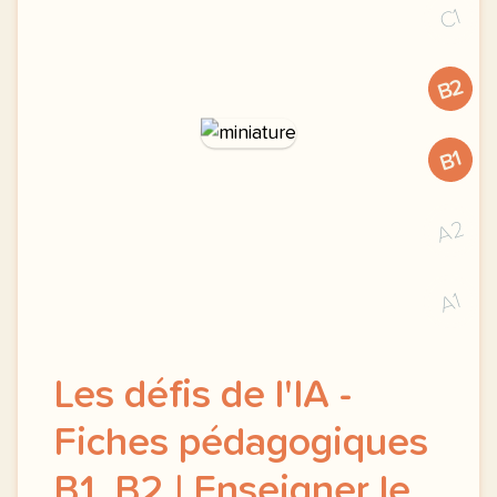
C1
B2
B1
A2
A1
Les défis de l'IA -
Fiches pédagogiques
B1, B2 | Enseigner le