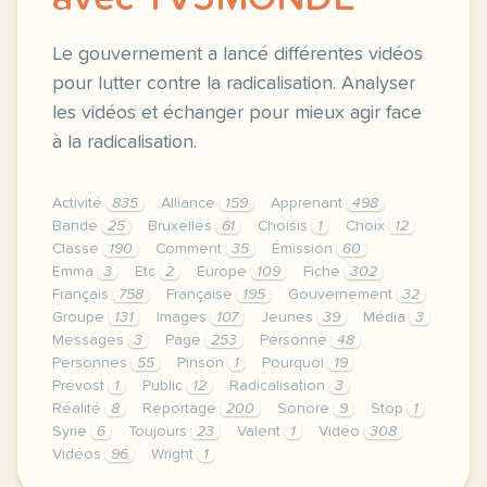
Le gouvernement a lancé différentes vidéos
pour lutter contre la radicalisation. Analyser
les vidéos et échanger pour mieux agir face
à la radicalisation.
Activité
835
Alliance
159
Apprenant
498
Bande
25
Bruxelles
61
Choisis
1
Choix
12
Classe
190
Comment
35
Émission
60
Emma
3
Etc
2
Europe
109
Fiche
302
Français
758
Française
195
Gouvernement
32
Groupe
131
Images
107
Jeunes
39
Média
3
Messages
3
Page
253
Personne
48
Personnes
55
Pinson
1
Pourquoi
19
Prévost
1
Public
12
Radicalisation
3
Réalité
8
Reportage
200
Sonore
9
Stop
1
Syrie
6
Toujours
23
Valent
1
Vidéo
308
Vidéos
96
Wright
1
le respect de votre vie privee est une priorite pou