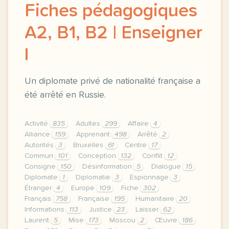
Fiches pédagogiques
A2, B1, B2 | Enseigner
l
Un diplomate privé de nationalité française a
été arrêté en Russie.
Activité
835
Adultes
299
Affaire
4
Alliance
159
Apprenant
498
Arrêté
2
Autorités
3
Bruxelles
61
Centre
17
Commun
101
Conception
132
Conflit
12
Consigne
150
Désinformation
5
Dialogue
15
Diplomate
1
Diplomatie
3
Espionnage
3
Étranger
4
Europe
109
Fiche
302
Français
758
Française
195
Humanitaire
20
Informations
113
Justice
23
Laisser
62
Laurent
5
Mise
173
Moscou
2
Œuvre
186