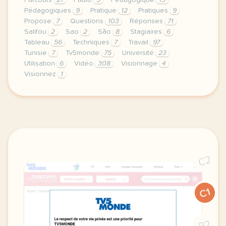
Parcours
21
Paulo
9
Pédagogique
19
Pédagogiques
9
Pratique
12
Pratiques
9
Propose
7
Questions
103
Réponses
71
Salifou
2
Sao
2
São
8
Stagiaires
6
Tableau
56
Techniques
7
Travail
97
Tunisie
7
Tv5monde
75
Université
23
Utilisation
6
Vidéo
308
Visionnage
4
Visionnez
1
le respect de votre vie privee est une priorite po
C2
C1
B2