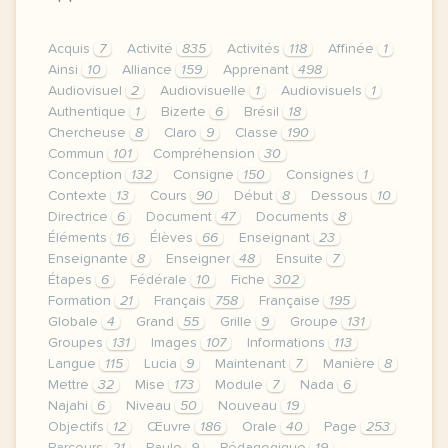
Acquis
7
Activité
835
Activités
118
Affinée
1
Ainsi
10
Alliance
159
Apprenant
498
Audiovisuel
2
Audiovisuelle
1
Audiovisuels
1
Authentique
1
Bizerte
6
Brésil
18
Chercheuse
8
Claro
9
Classe
190
Commun
101
Compréhension
30
Conception
132
Consigne
150
Consignes
1
Contexte
13
Cours
90
Début
8
Dessous
10
Directrice
6
Document
47
Documents
8
Éléments
16
Élèves
66
Enseignant
23
Enseignante
8
Enseigner
48
Ensuite
7
Étapes
6
Fédérale
10
Fiche
302
Formation
21
Français
758
Française
195
Globale
4
Grand
55
Grille
9
Groupe
131
Groupes
131
Images
107
Informations
113
Langue
115
Lucia
9
Maintenant
7
Manière
8
Mettre
32
Mise
173
Module
7
Nada
6
Najahi
6
Niveau
50
Nouveau
19
Objectifs
12
Œuvre
186
Orale
40
Page
253