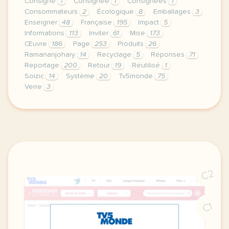
Consigné
1
Consignée
1
Consignées
1
Consommateurs
2
Écologique
8
Emballages
3
Enseigner
48
Française
195
Impact
5
Informations
113
Inviter
61
Mise
173
Œuvre
186
Page
253
Produits
26
Ramananjohary
14
Recyclage
5
Réponses
71
Reportage
200
Retour
19
Réutilisé
1
Soizic
14
Système
20
Tv5monde
75
Verre
3
le respect de votre vie privee est une priorite po
C2
C1