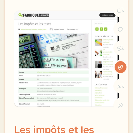
C2
C1
B2
B1
A2
A1
Les impôts et les