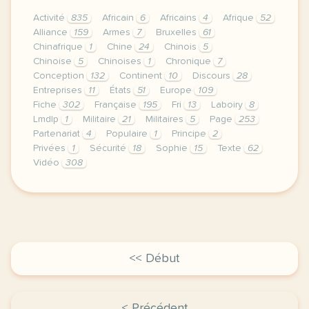
Activité
835
Africain
6
Africains
4
Afrique
52
Alliance
159
Armes
7
Bruxelles
61
Chinafrique
1
Chine
24
Chinois
5
Chinoise
5
Chinoises
1
Chronique
7
Conception
132
Continent
10
Discours
28
Entreprises
11
États
51
Europe
109
Fiche
302
Française
195
Fri
13
Laboiry
8
Lmdlp
1
Militaire
21
Militaires
5
Page
253
Partenariat
4
Populaire
1
Principe
2
Privées
1
Sécurité
18
Sophie
15
Texte
62
Vidéo
308
continuer sans accepter le respect de votre vie pri
<< Début
< Précédent