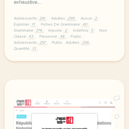
exhaustive.…
Adolescents
261
Adultes
299
Aucun
2
Exprimer
11
Fiches De Grammaire
40
Grammaire
376
Importe
2
Indéfinis
5
Non
Classé
43
Personne
48
Public :
Adolescents
257
Public : Adultes
256
Quantité
13
ces petits mots sont une mine d or pour la producti
C2
C1