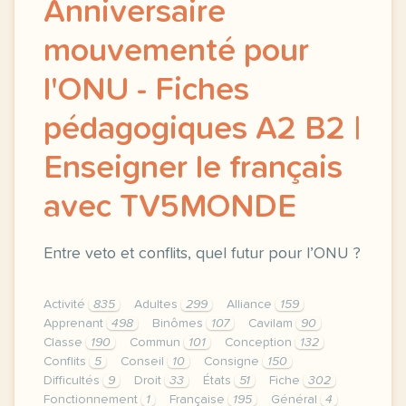
Anniversaire
mouvementé pour
l'ONU - Fiches
pédagogiques A2 B2 |
Enseigner le français
avec TV5MONDE
Entre veto et conflits, quel futur pour l’ONU ?
Activité
835
Adultes
299
Alliance
159
Apprenant
498
Binômes
107
Cavilam
90
Classe
190
Commun
101
Conception
132
Conflits
5
Conseil
10
Consigne
150
Difficultés
9
Droit
33
États
51
Fiche
302
Fonctionnement
1
Française
195
Général
4