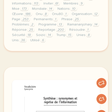
Informations
113
Inviter
61
Membres
9
Mise
173
Mondiale
14
Nations
10
Œuvre
186
Onu
8
Onu80
1
Organisation
12
Page
253
Permanents
1
Phrase
25
Problèmes
2
Programme
13
Ramananjohary
14
Réponse
25
Reportage
200
Résoudre
1
Sécurité
18
Soizic
14
Trump
15
Unies
8
Unis
36
Utilisé
6
le respect de votre vie privee est une priorite po
C2
C1