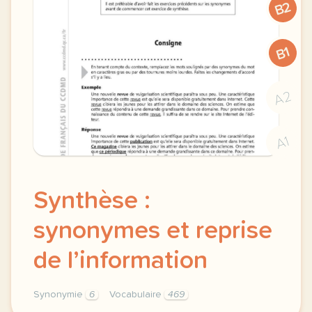
B2
B1
A2
A1
Synthèse :
synonymes et reprise
de l’information
Synonymie
6
Vocabulaire
469
synthese synonymes et vocabulaire reprise de l info