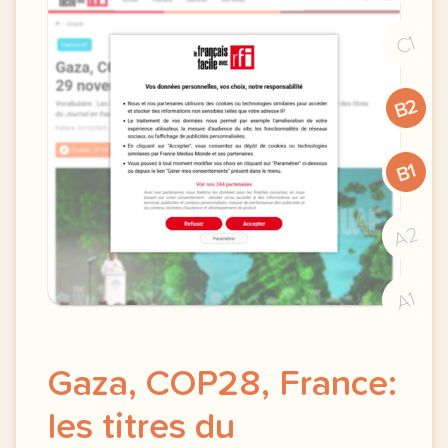
C1
B2
B1
A2
A1
Gaza, COP28, France:
les titres du