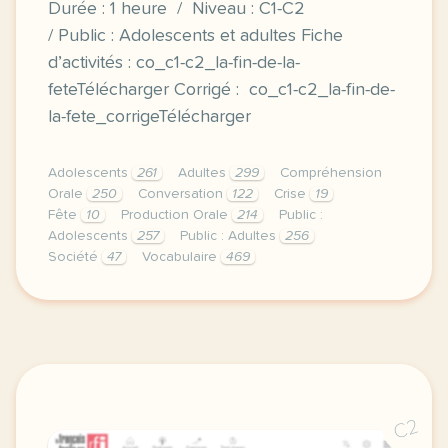
Durée : 1 heure / Niveau : C1-C2
/ Public : Adolescents et adultes Fiche
d’activités : co_c1-c2_la-fin-de-la-
feteTélécharger Corrigé : co_c1-c2_la-fin-de-
la-fete_corrigeTélécharger
Adolescents
261
Adultes
299
Compréhension
Orale
250
Conversation
122
Crise
19
Fête
10
Production Orale
214
Public :
Adolescents
257
Public : Adultes
256
Société
47
Vocabulaire
469
duree 1 heure niveau c1 c2 public adolescents et adu
C2