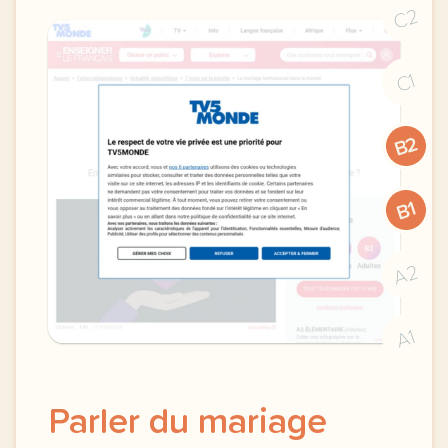
C2
C1
B2
B1
A2
A1
Parler du mariage