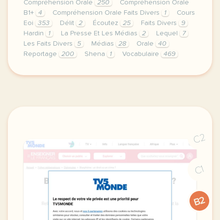
Compréhension Orale
250
Compréhension Orale
B1+
4
Compréhension Orale Faits Divers
1
Cours
Eoi
353
Délit
2
Écoutez
25
Faits Divers
9
Hardin
1
La Presse Et Les Médias
2
Lequel
7
Les Faits Divers
5
Médias
28
Orale
40
Reportage
200
Shena
1
Vocabulaire
469
image pixabay comcette derniere semaine de cours av
C2
C1
B2