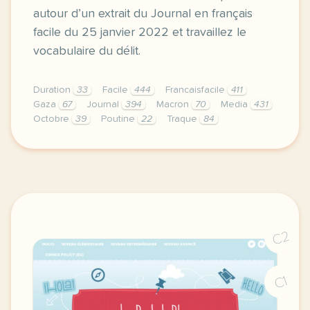
autour d’un extrait du Journal en français
facile du 25 janvier 2022 et travaillez le
vocabulaire du délit.
Duration
33
Facile
444
Francaisfacile
411
Gaza
67
Journal
394
Macron
70
Media
431
Octobre
39
Poutine
22
Traque
84
exercice b2 partygate ouverture d une enquete a lon
C2
C1