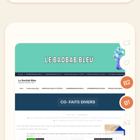
C2
C1
B2
B1
A2