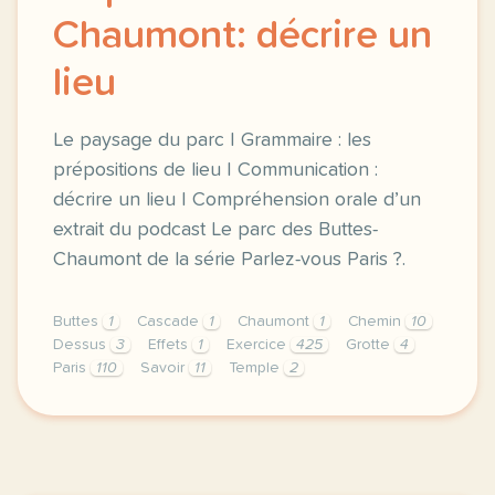
Chaumont: décrire un
lieu
Le paysage du parc | Grammaire : les
prépositions de lieu | Communication :
décrire un lieu | Compréhension orale d’un
extrait du podcast Le parc des Buttes-
Chaumont de la série Parlez-vous Paris ?.
Buttes
1
Cascade
1
Chaumont
1
Chemin
10
Dessus
3
Effets
1
Exercice
425
Grotte
4
Paris
110
Savoir
11
Temple
2
exercice b1 le parc des buttes chaumont decrire un 