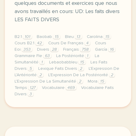
quelques documents et exercices que nous
avons travaillés en cours: UD: Les faits divers
LES FAITS DIVERS
B2.1
101
Baobab
15
Bleu
13
Carolina
15
Cours B2.1
42
Cours De Français
4
Cours
Eoi
353
Divers
28
Français
758
García
16
Grammaire Fle
63
La Postériorité
1
La
Simultanéité
1
Lebaobabbleu
15
Les Faits
Divers
5
Lexique Faits Divers
2
L'Expression De
L'Antériorité
2
L'Expression De La Postériorité
2
L'Expression De La Simultanéité
2
Mora
15
Temps
127
Vocabulaire
469
Vocabulaire Faits
Divers
3
image pixabay comcette derniere semaine de cours av