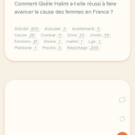
Comment Gisèle Halimi a-t-elle réussi à faire
avancer la cause des femmes en France ?
Activité
835
Avocate
3
Avortement
5
Cause
26
Combat
11
Droit
33
Droits
55
Femmes
81
Gisèle
1
Halimi
1
Lge
1
Plaidoirie
1
Procès
5
Reportage
200
le respect de votre vie privee est une priorite pou
C2
C1