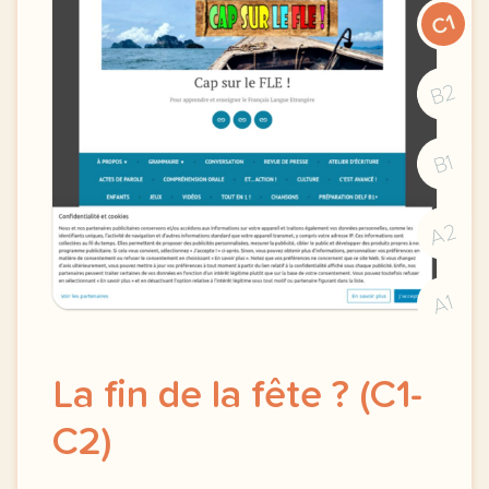
C1
B2
B1
A2
A1
La fin de la fête ? (C1-
C2)