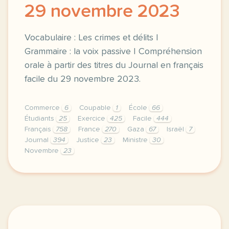
29 novembre 2023
Vocabulaire : Les crimes et délits |
Grammaire : la voix passive | Compréhension
orale à partir des titres du Journal en français
facile du 29 novembre 2023.
Commerce
6
Coupable
1
École
66
Étudiants
25
Exercice
425
Facile
444
Français
758
France
270
Gaza
67
Israël
7
Journal
394
Justice
23
Ministre
30
Novembre
23
exercice b1 gaza cop28 france les titres du 29 novem