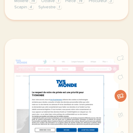
Molière
14
Octave
1
Pièce
14
Procureur
3
Scapin
4
Sylvestre
1
fiche pedagogique b2 moliere revisite les fourberie
C2
C1
B2
B1