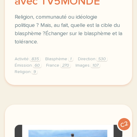
avec TV5MONDE
Religion, communauté ou idéologie
politique ? Mais, au fait, quelle est la cible du
blasphème ?Échanger sur le blasphème et la
tolérance.
Activité
835
Blasphème
1
Direction
530
Émission
60
France
270
Images
107
Religion
9
didomi host didomi components button cursor pointer
C2