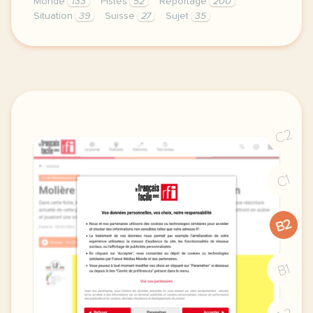
Monde
133
Pistes
52
Reportage
200
Situation
39
Suisse
27
Sujet
35
didomi host didomi components button cursor pointer
C2
C1
B2
B1