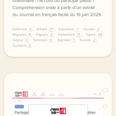
Grammaire : l’accord du participe passé |
Compréhension orale à partir d’un extrait
du Journal en français facile du 16 juin 2026.
Défense
9
Enfant
27
Expulsion
1
Fiscale
2
Migrants
8
Papiers
2
Parlement
13
Santé
58
Séjour
5
Services
3
Signaler
1
Suède
2
Suédois
2
exercice b2 la suede adopte des lois anti migrants 
C2
C1