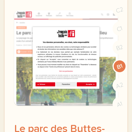
C2
C1
B2
B1
A2
A1
Le parc des Buttes-