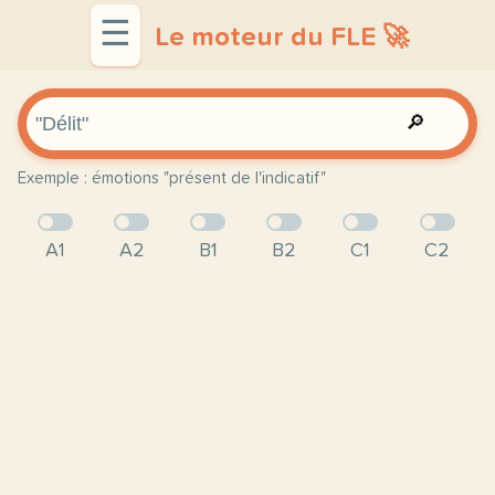
☰
Le moteur du FLE 🚀
🔎
Exemple : émotions "présent de l'indicatif"
A1
A2
B1
B2
C1
C2