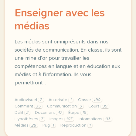
Enseigner avec les
médias
Les médias sont omniprésents dans nos
sociétés de communication. En classe, ils sont
une mine d’or pour travailler les
compétences en langue et en éducation aux
médias et à l’information. Ils vous
permettront…
Audiovisuel
2
Autorisée
1
Classe
190
Comment
35
Communication
9
Cours
90
Délit
2
Document
47
Étape
15
Hypothèses
7
Images
107
Informations
113
Médias
28
Pug
1
Reproduction
1
fiche pratique enseigner avec les medias les medias