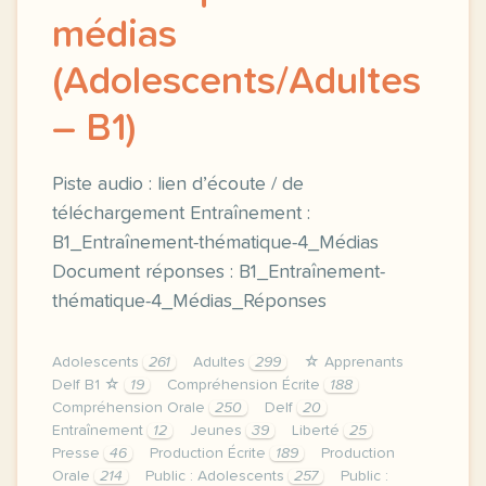
médias
(Adolescents/Adultes
– B1)
Piste audio : lien d’écoute / de
téléchargement Entraînement :
B1_Entraînement-thématique-4_Médias
Document réponses : B1_Entraînement-
thématique-4_Médias_Réponses
Adolescents
261
Adultes
299
☆ Apprenants
Delf B1 ☆
19
Compréhension Écrite
188
Compréhension Orale
250
Delf
20
Entraînement
12
Jeunes
39
Liberté
25
Presse
46
Production Écrite
189
Production
Orale
214
Public : Adolescents
257
Public :