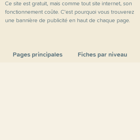
Ce site est gratuit, mais comme tout site internet, son
fonctionnement coûte. C'est pourquoi vous trouverez
une bannière de publicité en haut de chaque page.
Pages principales
Fiches par niveau
Accueil
C2
Thèmes
C1
Blog
B2
Proposer un site
B1
Contact
A2
À propos
A1