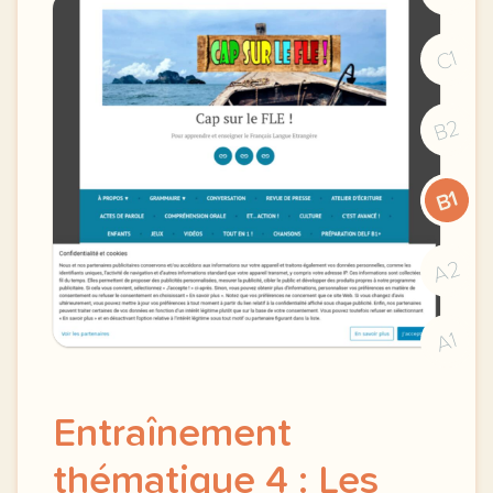
C1
B2
B1
A2
A1
Entraînement
thématique 4 : Les