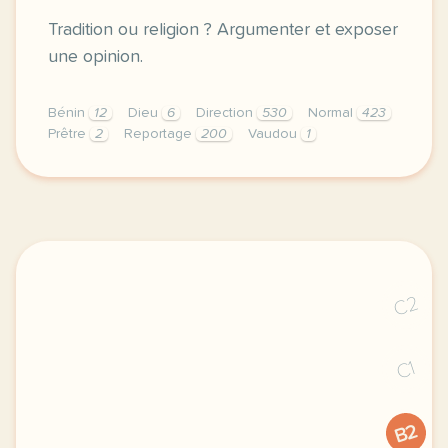
Tradition ou religion ? Argumenter et exposer
une opinion.
Bénin
12
Dieu
6
Direction
530
Normal
423
Prêtre
2
Reportage
200
Vaudou
1
didomi host didomi components button cursor pointer
C2
C1
B2