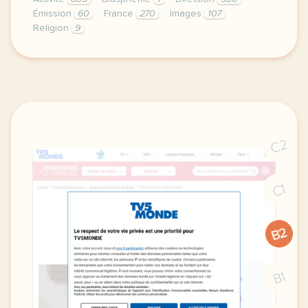
Émission
60
France
270
Images
107
Religion
9
didomi host didomi components button cursor pointer
C2
C1
B2
B1