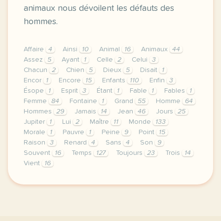
animaux nous dévoilent les défauts des
hommes.
Affaire
4
Ainsi
10
Animal
16
Animaux
44
Assez
5
Ayant
1
Celle
2
Celui
3
Chacun
2
Chien
5
Dieux
5
Disait
1
Encor
1
Encore
15
Enfants
110
Enfin
3
Ésope
1
Esprit
3
Étant
1
Fable
1
Fables
1
Femme
84
Fontaine
1
Grand
55
Homme
64
Hommes
29
Jamais
14
Jean
46
Jours
25
Jupiter
1
Lui
2
Maître
11
Monde
133
Morale
1
Pauvre
1
Peine
9
Point
15
Raison
3
Renard
4
Sans
4
Son
9
Souvent
16
Temps
127
Toujours
23
Trois
14
Vient
16
didomi host didomi components button cursor pointer