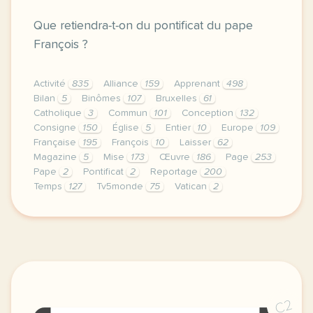
Que retiendra-t-on du pontificat du pape
François ?
Activité
835
Alliance
159
Apprenant
498
Bilan
5
Binômes
107
Bruxelles
61
Catholique
3
Commun
101
Conception
132
Consigne
150
Église
5
Entier
10
Europe
109
Française
195
François
10
Laisser
62
Magazine
5
Mise
173
Œuvre
186
Page
253
Pape
2
Pontificat
2
Reportage
200
Temps
127
Tv5monde
75
Vatican
2
le respect de votre vie privee est une priorite po
C2