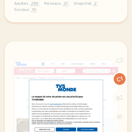
Adultes
256
Réseaux
21
Snapchat
2
Sociaux
19
piste audio lien d ecoute de telechargement entrai
C2
C1
B2
B1