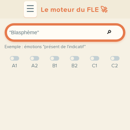
☰
Le moteur du FLE 🚀
🔎
Exemple : émotions "présent de l'indicatif"
A1
A2
B1
B2
C1
C2