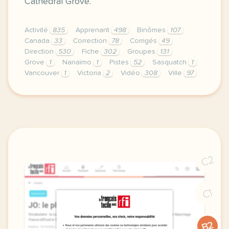
Cathedral Grove.
Activité
835
Apprenant
498
Binômes
107
Canada
33
Correction
78
Corrigés
49
Direction
530
Fiche
302
Groupes
131
Grove
1
Nanaïmo
1
Pistes
52
Sasquatch
1
Vancouver
1
Victoria
2
Vidéo
308
Ville
97
didomi host didomi components button cursor pointer
C2
C1
B2