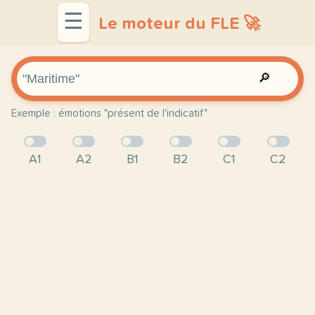
☰
Le moteur du FLE 🚀
🔎
Exemple : émotions "présent de l'indicatif"
A1
A2
B1
B2
C1
C2