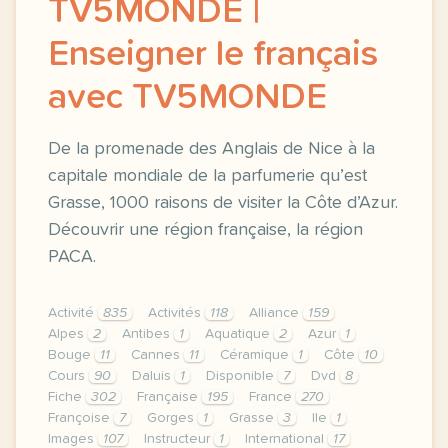
TV5MONDE |
Enseigner le français
avec TV5MONDE
De la promenade des Anglais de Nice à la
capitale mondiale de la parfumerie qu’est
Grasse, 1000 raisons de visiter la Côte d’Azur.
Découvrir une région française, la région
PACA.
Activité
835
Activités
118
Alliance
159
Alpes
2
Antibes
1
Aquatique
2
Azur
1
Bouge
11
Cannes
11
Céramique
1
Côte
10
Cours
90
Daluis
1
Disponible
7
Dvd
8
Fiche
302
Française
195
France
270
Françoise
7
Gorges
1
Grasse
3
Ile
1
Images
107
Instructeur
1
International
17