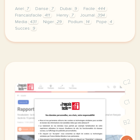
Ariel
7
Danse
7
Dubai
9
Facile
444
Francaisfacile
411
Henry
7
Journal
394
Media
431
Niger
29
Podium
14
Pope
4
Succes
9
exercice b1 le hip hop fait son entree aux jo vocab
C2
C1
B2