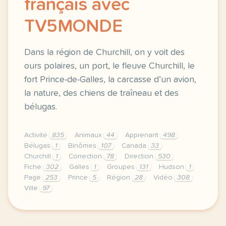
français avec
TV5MONDE
Dans la région de Churchill, on y voit des
ours polaires, un port, le fleuve Churchill, le
fort Prince-de-Galles, la carcasse d’un avion,
la nature, des chiens de traîneau et des
bélugas.
Activité
835
Animaux
44
Apprenant
498
Bélugas
1
Binômes
107
Canada
33
Churchill
1
Correction
78
Direction
530
Fiche
302
Galles
1
Groupes
131
Hudson
1
Page
253
Prince
5
Région
28
Vidéo
308
Ville
97
didomi host didomi components button cursor pointer