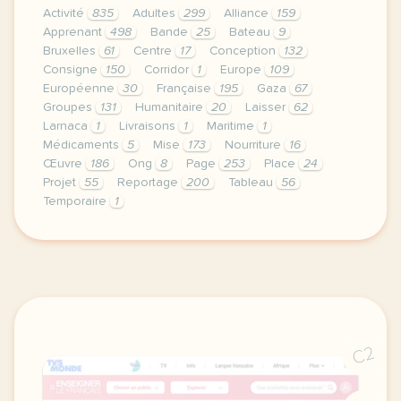
Activité
835
Adultes
299
Alliance
159
Apprenant
498
Bande
25
Bateau
9
Bruxelles
61
Centre
17
Conception
132
Consigne
150
Corridor
1
Europe
109
Européenne
30
Française
195
Gaza
67
Groupes
131
Humanitaire
20
Laisser
62
Larnaca
1
Livraisons
1
Maritime
1
Médicaments
5
Mise
173
Nourriture
16
Œuvre
186
Ong
8
Page
253
Place
24
Projet
55
Reportage
200
Tableau
56
Temporaire
1
le respect de votre vie privee est une priorite po
C2