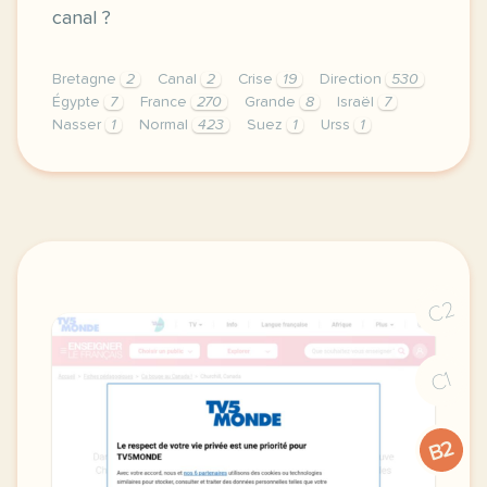
canal ?
Bretagne
2
Canal
2
Crise
19
Direction
530
Égypte
7
France
270
Grande
8
Israël
7
Nasser
1
Normal
423
Suez
1
Urss
1
didomi host didomi components button cursor pointer
C2
C1
B2