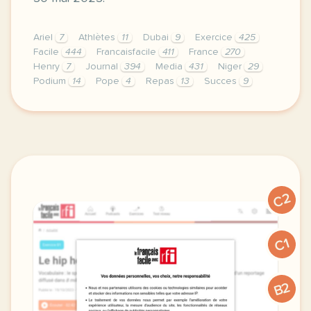
Ariel
7
Athlètes
11
Dubai
9
Exercice
425
Facile
444
Francaisfacile
411
France
270
Henry
7
Journal
394
Media
431
Niger
29
Podium
14
Pope
4
Repas
13
Succes
9
exercice b1 jo le plus grand restaurant du monde vo
C2
C1
B2