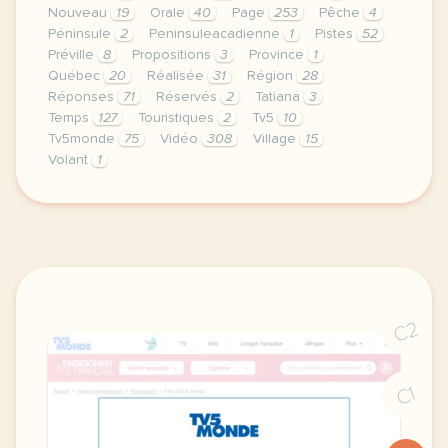
Nouveau
19
Orale
40
Page
253
Pêche
4
Péninsule
2
Peninsuleacadienne
1
Pistes
52
Préville
8
Propositions
3
Province
1
Québec
20
Réalisée
31
Région
28
Réponses
71
Réservés
2
Tatiana
3
Temps
127
Touristiques
2
Tv5
10
Tv5monde
75
Vidéo
308
Village
15
Volant
1
le respect de votre vie privee est une priorite p
C2
C1