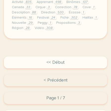
Activité
835
Apprenant
498
Binômes
107
Canada
33
Cirque
3
Correction
78
Cove
1
Description
88
Direction
530
Écosse
1
Éléments
16
Festival
24
Fiche
302
Halifax
1
Nouvelle
29
Peggy
1
Propositions
3
Région
28
Vidéo
308
didomi host didomi components button cursor pointer
<< Début
< Précédent
Page 1 / 7