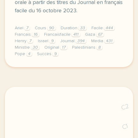
orale à partir des titres du Journal en français
facile du 16 octobre 2023.
Ariel
7
Cours
90
Duration
33
Facile
444
Francais
16
Francaisfacile
411
Gaza
67
Henry
7
Israel
9
Journal
394
Media
431
Ministre
30
Original
17
Palestinians
8
Pope
4
Succes
9
exercice b1 les titres 16 octobre 2023 vocabulaire 
C2
C1