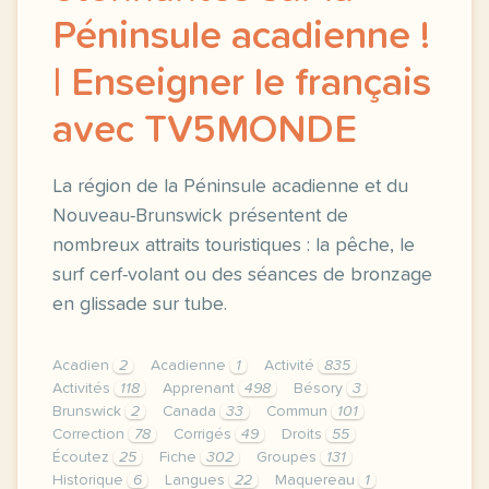
Péninsule acadienne !
| Enseigner le français
avec TV5MONDE
La région de la Péninsule acadienne et du
Nouveau-Brunswick présentent de
nombreux attraits touristiques : la pêche, le
surf cerf-volant ou des séances de bronzage
en glissade sur tube.
Acadien
2
Acadienne
1
Activité
835
Activités
118
Apprenant
498
Bésory
3
Brunswick
2
Canada
33
Commun
101
Correction
78
Corrigés
49
Droits
55
Écoutez
25
Fiche
302
Groupes
131
Historique
6
Langues
22
Maquereau
1