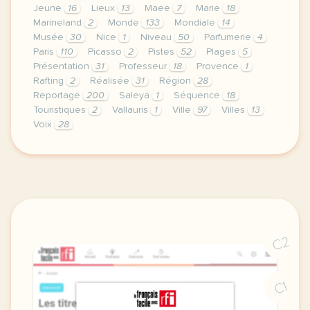
Jeune
16
Lieux
13
Maee
7
Marie
18
Marineland
2
Monde
133
Mondiale
14
Musée
30
Nice
1
Niveau
50
Parfumerie
4
Paris
110
Picasso
2
Pistes
52
Plages
5
Présentation
31
Professeur
18
Provence
1
Rafting
2
Réalisée
31
Région
28
Reportage
200
Saleya
1
Séquence
18
Touristiques
2
Vallauris
1
Ville
97
Villes
13
Voix
28
le respect de votre vie privee est une priorite p
C2
C1