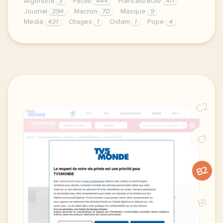
Argentina
3
Facile
444
Francaisfacile
411
Journal
394
Macron
70
Masque
9
Media
431
Otages
1
Oxfam
1
Pope
4
exercice b2 rapport d oxfam sur les milliardaires v
C2
C1
B2
B1