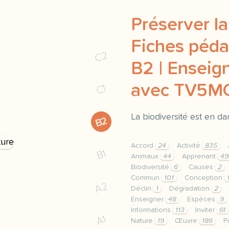
Préserver la
Fiches péda
C2
B2 | Enseign
avec TV5
C1
La biodiversité est en dan
B2
Accord
24
Activité
835
B1
Animaux
44
Apprenant
49
Biodiversité
6
Causes
2
Commun
101
Conception
A2
Déclin
1
Dégradation
2
Enseigner
48
Espèces
9
Informations
113
Inviter
61
A1
Nature
19
Œuvre
186
P