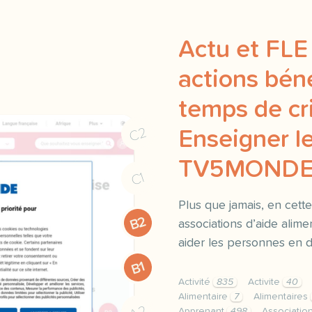
Actu et FLE 
actions bén
temps de cri
C2
Enseigner le
TV5MOND
C1
Plus que jamais, en cette 
B2
associations d’aide alimen
aider les personnes en dif
B1
Activité
835
Activite
40
Alimentaire
7
Alimentaires
Apprenant
498
Associatio