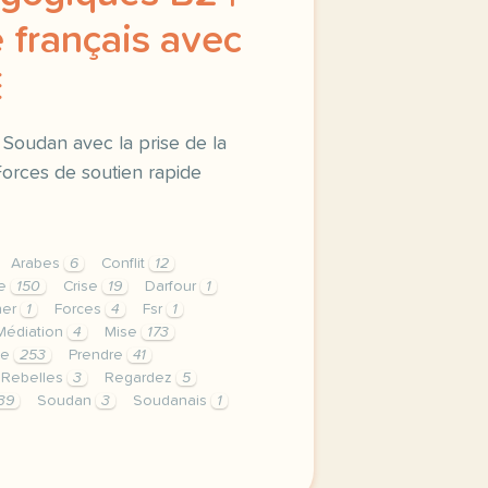
 français avec
E
u Soudan avec la prise de la
 Forces de soutien rapide
Arabes
6
Conflit
12
ne
150
Crise
19
Darfour
1
her
1
Forces
4
Fsr
1
Médiation
4
Mise
173
ge
253
Prendre
41
Rebelles
3
Regardez
5
39
Soudan
3
Soudanais
1
le respect de votre vie privee est une priorite pour tv5m