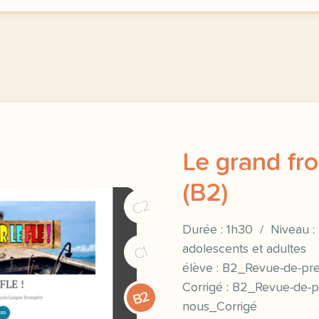
Le grand fro
(B2)
C2
Durée : 1h30 / Niveau : 
adolescents et adul
C1
élève : B2_Revue-de-pre
Corrigé : B2_Revue-de-p
B2
nous_Corrigé