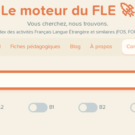
Le moteur du FLE 🚀
Vous cherchez, nous trouvons.
ndex des activités Français Langue Étrangère et similaires (FOS, FO
l
Fiches pédagogiques
Blog
À propos
Con
2
B1
B2