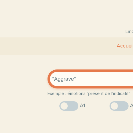
L'i
Accuei
Exemple : émotions "présent de l'indicatif"
A1
A