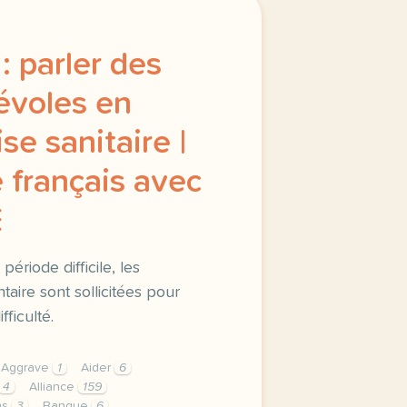
: parler des
évoles en
se sanitaire |
 français avec
E
période difficile, les
taire sont sollicitées pour
ficulté.
Aggrave
1
Aider
6
4
Alliance
159
ns
3
Banque
6