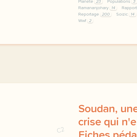
Planète
23
Populations
3
Ramananjohary
14
Rappor
Reportage
200
Soizic
14
Wwf
2
le respect de votre vie 
Soudan, une
crise qui n'e
C2
Fiches péda