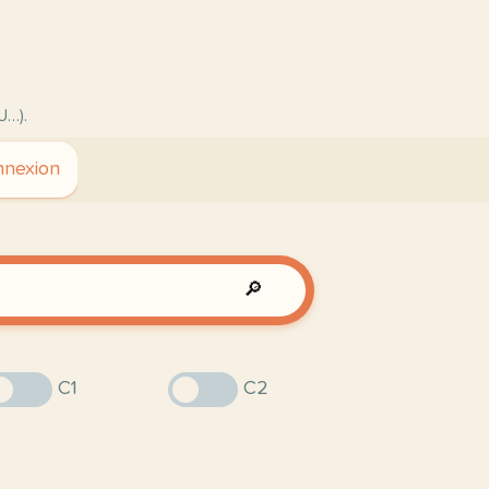
U…).
nexion
🔎
C1
C2