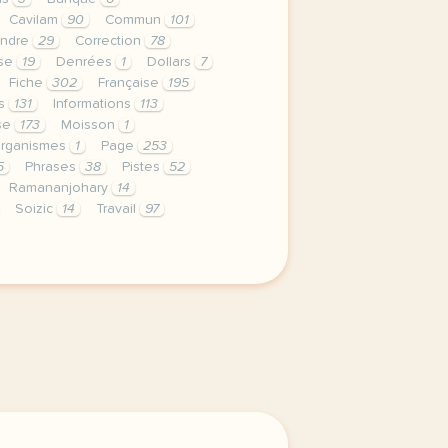
Cavilam
90
Commun
101
ndre
29
Correction
78
ise
19
Denrées
1
Dollars
7
Fiche
302
Française
195
es
131
Informations
113
se
173
Moisson
1
rganismes
1
Page
253
5
Phrases
38
Pistes
52
Ramananjohary
14
Soizic
14
Travail
97
privee est une priorite pour tv5mondeavec votre accord n