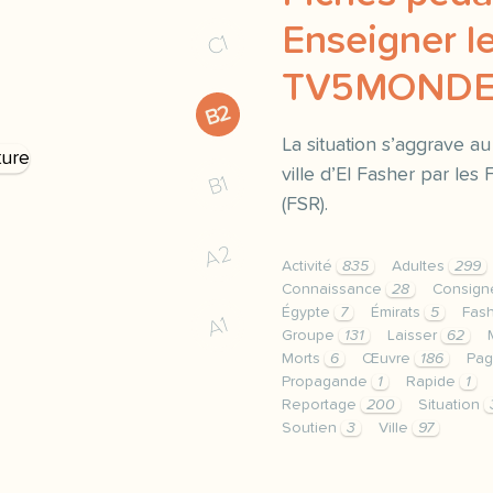
Enseigner le
C1
TV5MOND
B2
La situation s’aggrave a
ville d’El Fasher par les
B1
(FSR).
A2
Activité
835
Adultes
299
Connaissance
28
Consig
Égypte
7
Émirats
5
Fas
A1
Groupe
131
Laisser
62
Morts
6
Œuvre
186
Pa
Propagande
1
Rapide
1
Reportage
200
Situation
Soutien
3
Ville
97
continuer sans accepter 