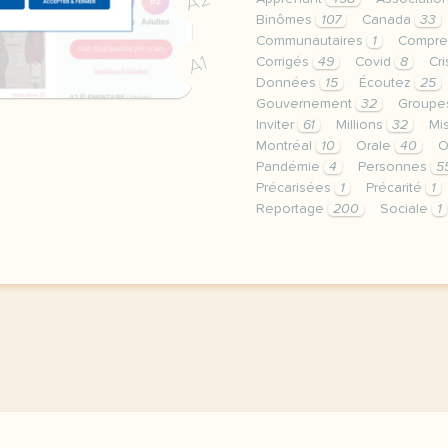
A2
Binômes
107
Canada
33
Communautaires
1
Compre
A1
Corrigés
49
Covid
8
Cr
Données
15
Écoutez
25
Gouvernement
32
Group
Inviter
61
Millions
32
Mi
Montréal
10
Orale
40
O
Pandémie
4
Personnes
5
Précarisées
1
Précarité
1
Reportage
200
Sociale
1
le respect de votre vie 