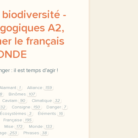
 biodiversité -
gogiques A2,
er le français
MONDE
ger : il est temps d’agir !
Alarmant
1
Alliance
159
8
Binômes
107
Cavilam
90
Climatique
32
132
Consigne
150
Danger
7
Écosystèmes
3
Éléments
16
Française
195
Mise
173
Monde
133
age
253
Phrases
38