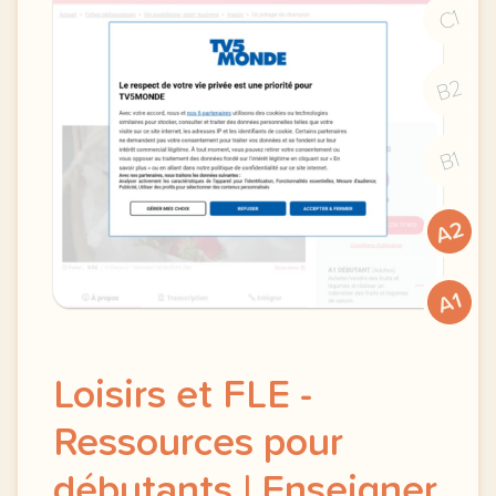
C1
B2
B1
A2
A1
Loisirs et FLE -
Ressources pour
débutants | Enseigner