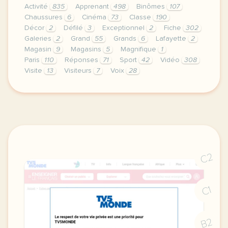
Activité
835
Apprenant
498
Binômes
107
Chaussures
6
Cinéma
73
Classe
190
Décor
2
Défilé
3
Exceptionnel
2
Fiche
302
Galeries
2
Grand
55
Grands
6
Lafayette
2
Magasin
9
Magasins
5
Magnifique
1
Paris
110
Réponses
71
Sport
42
Vidéo
308
Visite
13
Visiteurs
7
Voix
28
le respect de votre vie privee est une priorite po
C2
C1
B2