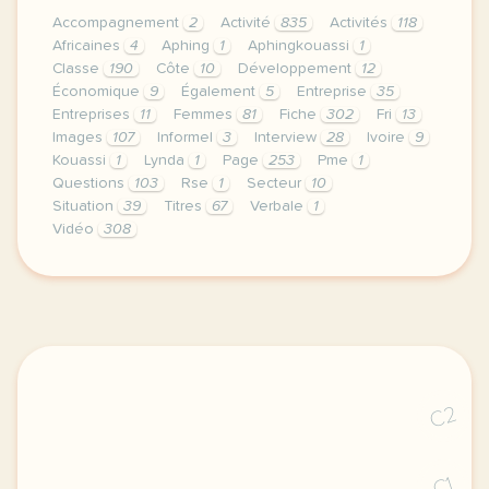
Accompagnement
2
Activité
835
Activités
118
Africaines
4
Aphing
1
Aphingkouassi
1
Classe
190
Côte
10
Développement
12
Économique
9
Également
5
Entreprise
35
Entreprises
11
Femmes
81
Fiche
302
Fri
13
Images
107
Informel
3
Interview
28
Ivoire
9
Kouassi
1
Lynda
1
Page
253
Pme
1
Questions
103
Rse
1
Secteur
10
Situation
39
Titres
67
Verbale
1
Vidéo
308
le respect de votre vie privee est une priorite pou
C2
C1