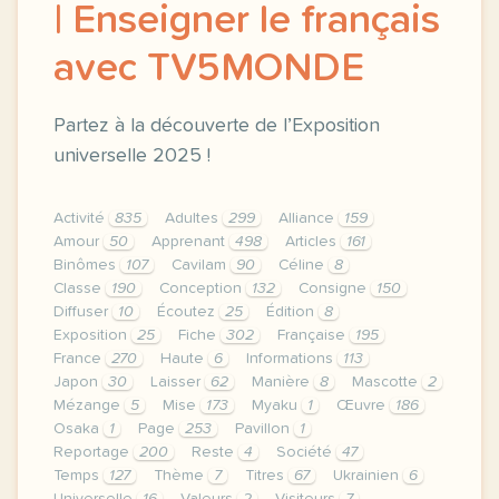
| Enseigner le français
avec TV5MONDE
Partez à la découverte de l’Exposition
universelle 2025 !
Activité
835
Adultes
299
Alliance
159
Amour
50
Apprenant
498
Articles
161
Binômes
107
Cavilam
90
Céline
8
Classe
190
Conception
132
Consigne
150
Diffuser
10
Écoutez
25
Édition
8
Exposition
25
Fiche
302
Française
195
France
270
Haute
6
Informations
113
Japon
30
Laisser
62
Manière
8
Mascotte
2
Mézange
5
Mise
173
Myaku
1
Œuvre
186
Osaka
1
Page
253
Pavillon
1
Reportage
200
Reste
4
Société
47
Temps
127
Thème
7
Titres
67
Ukrainien
6