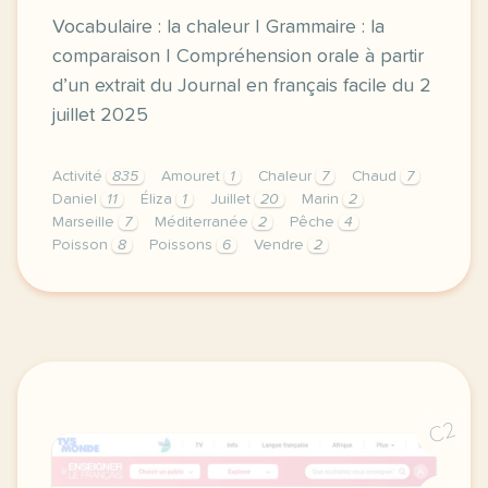
Vocabulaire : la chaleur | Grammaire : la
comparaison | Compréhension orale à partir
d’un extrait du Journal en français facile du 2
juillet 2025
Activité
835
Amouret
1
Chaleur
7
Chaud
7
Daniel
11
Éliza
1
Juillet
20
Marin
2
Marseille
7
Méditerranée
2
Pêche
4
Poisson
8
Poissons
6
Vendre
2
exercice a2 grosse chaleur en mer mediterranee voca
C2