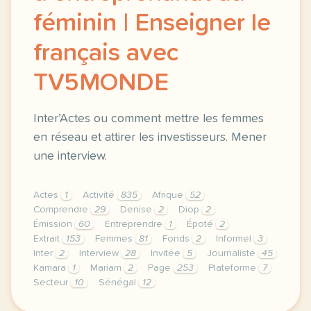
féminin | Enseigner le
français avec
TV5MONDE
Inter’Actes ou comment mettre les femmes
en réseau et attirer les investisseurs. Mener
une interview.
Actes
1
Activité
835
Afrique
52
Comprendre
29
Denise
2
Diop
2
Émission
60
Entreprendre
1
Époté
2
Extrait
153
Femmes
81
Fonds
2
Informel
3
Inter
2
Interview
28
Invitée
5
Journaliste
45
Kamara
1
Mariam
2
Page
253
Plateforme
7
Secteur
10
Sénégal
12
le respect de votre vie privee est une priorite pou