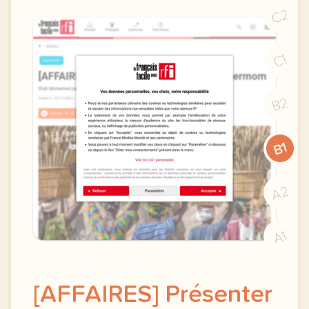
C2
C1
B2
B1
A2
A1
[AFFAIRES] Présenter