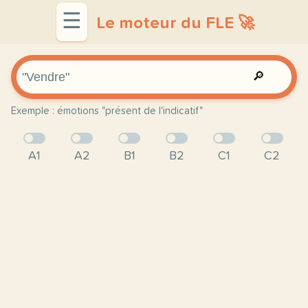
☰
Le moteur du FLE 🚀
🔎
Exemple : émotions "présent de l'indicatif"
A1
A2
B1
B2
C1
C2