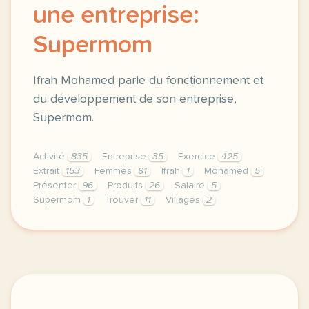
une entreprise:
Supermom
Ifrah Mohamed parle du fonctionnement et
du développement de son entreprise,
Supermom.
Activité
835
Entreprise
35
Exercice
425
Extrait
153
Femmes
81
Ifrah
1
Mohamed
5
Présenter
96
Produits
26
Salaire
5
Supermom
1
Trouver
11
Villages
2
exercice b1 affaires presenter une entreprise supe