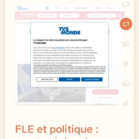
C2
C1
B2
B1
A2
A1
FLE et politique :