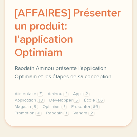
[AFFAIRES] Présenter
un produit:
l’application
Optimiam
Raodath Aminou présente l’application
Optimiam et les étapes de sa conception.
Alimentaire
7
Aminou
1
Appli
2
Application
13
Développer
5
École
66
Magasin
9
Optimiam
1
Présenter
96
Promotion
4
Raodath
1
Vendre
2
exercice c1 c2 affaires presenter un produit l appl