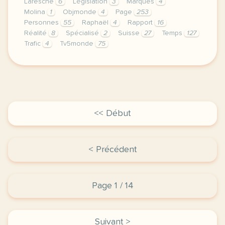
Laresche
6
Législation
3
Marques
4
Molina
1
Objmonde
4
Page
253
Personnes
55
Raphaël
4
Rapport
16
Réalité
8
Spécialisé
2
Suisse
27
Temps
127
Trafic
4
Tv5monde
75
le respect de votre vie privee est une priorite pou
<< Début
< Précédent
Page 1 / 14
Suivant >