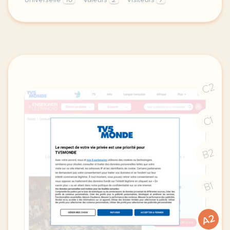
Universelle
16
Valeurs
2
Visiteurs
7
le respect de votre vie privee est une priorite po
C2
C1
B2
B1
A2