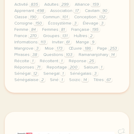
Activité
835
Adultes
299
Alliance
159
Apprenant
498
Association
17
Cavilam
90
Classe
190
Commun
101
Conception
132
Consigne
150
Écosystème
3
Élevage
3
Femme
84
Femmes
81
Française
195
France
270
Groupes
131
Huîtres
2
Informations
113
Inviter
61
Mange
9
Mangrove
3
Mise
173
Œuvre
186
Page
253
Phrases
38
Questions
103
Ramananjohary
14
Récolte
1
Récoltent
1
Réponse
25
Réponses
71
Reportage
200
Saloum
1
Sénégal
12
Senegal
1
Sénégalais
3
Sénégalaise
2
Siné
1
Soizic
14
Titres
67
continuer sans accepter le respect de votre vie pr
C2