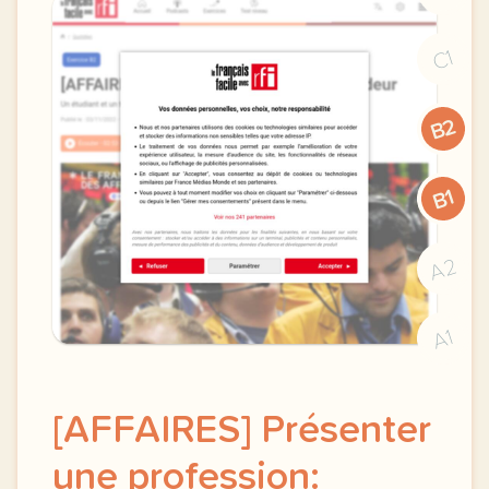
C1
B2
B1
A2
A1
[AFFAIRES] Présenter
une profession: