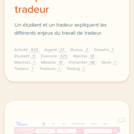
tradeur
Un étudiant et un tradeur expliquent les
différents enjeux du travail de tradeur.
Activité
835
Argent
23
Bonus
2
Elmarhri
1
Étudiant
9
Exercice
425
Marché
18
Marchés
1
Milliards
16
Présenter
96
Tarek
1
Tradeur
1
Tradeurs
1
Trading
1
exercice b2 affaires presenter une profession trade
C2