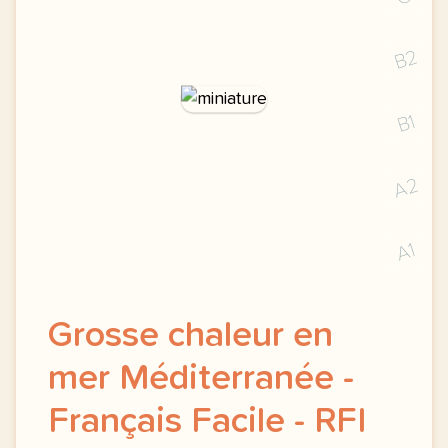
B2
B1
A2
A1
Grosse chaleur en
mer Méditerranée -
Français Facile - RFI