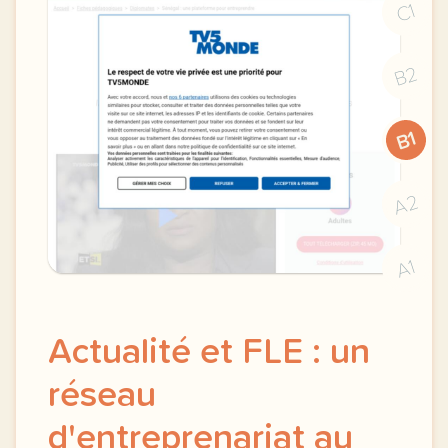
C1
B2
B1
A2
A1
Actualité et FLE : un
réseau
d'entreprenariat au