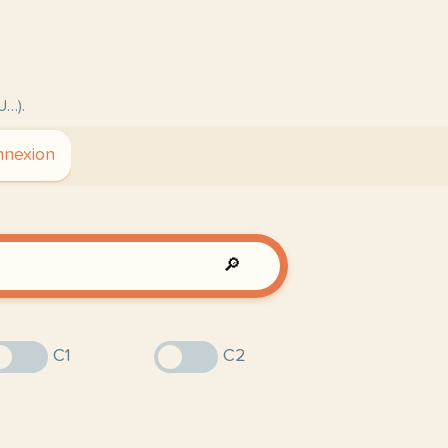
U…).
nexion
🔎
C1
C2