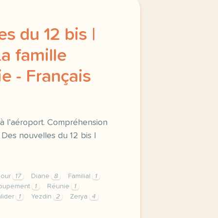
s du 12 bis |
a famille
e - Français
e à l’aéroport. Compréhension
 Des nouvelles du 12 bis |
jour
17
Diane
8
Familial
1
oupement
1
Réunie
1
lider
1
Yezdin
2
Zerya
4