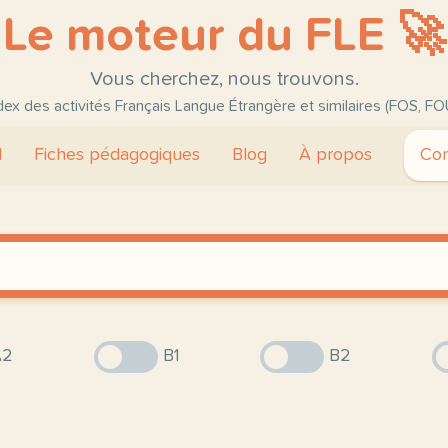
Le moteur du FLE 🚀
Vous cherchez, nous trouvons.
ndex des activités Français Langue Étrangère et similaires (FOS, FO
l
Fiches pédagogiques
Blog
À propos
Con
2
B1
B2