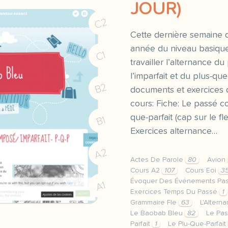
JOUR)
C2
Cette dernière semaine 
année du niveau basiqu
C1
travailler l’alternance 
l’imparfait et du plus-que
B2
documents et exercices 
cours: Fiche: Le passé co
que-parfait (cap sur le f
B1
Exercices alternance…
A2
Actes De Parole
80
Avion
Cours A2
107
Cours Eoi
3
Évoquer Des Événements Pa
A1
Exercices Temps Du Passé
1
Grammaire Fle
63
L'Altern
Le Baobab Bleu
82
Le Pas
Parfait
1
Le Plu-Que-Parfait