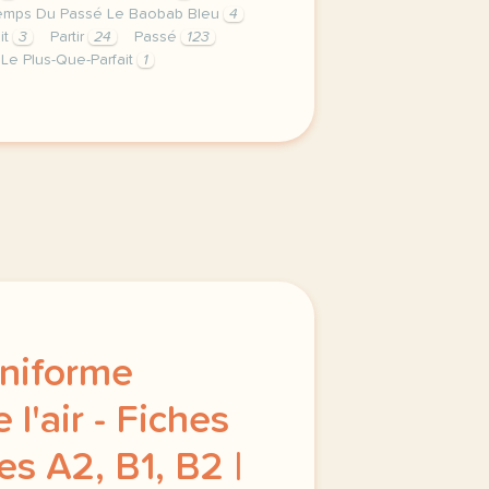
emps Du Passé Le Baobab Bleu
4
it
3
Partir
24
Passé
123
Le Plus-Que-Parfait
1
rniere semaine de cours avec la deuxieme annee du niveau b
niforme
 l'air - Fiches
s A2, B1, B2 |