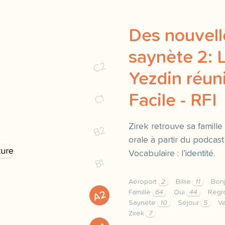
Des nouvelle
saynète 2: L
C2
Yezdin réuni
Facile - RFI
C1
Zirek retrouve sa famill
B2
orale à partir du podcast
Vocabulaire : l’identité.
B1
Aéroport
2
Billie
11
Bon
Famille
64
Oui
44
Regr
A2
Saynète
10
Séjour
5
Va
Zirek
7