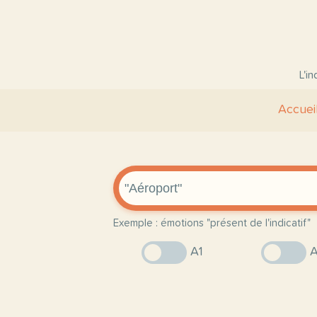
L'i
Accuei
Exemple : émotions "présent de l'indicatif"
A1
A