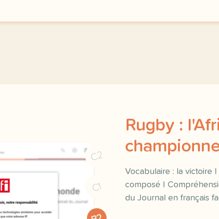
Rugby : l'Af
championne
C2
Vocabulaire : la victoire 
composé | Compréhension 
C1
du Journal en français f
B2