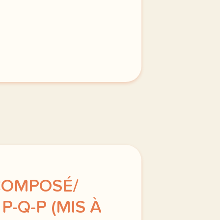
 du 12 bis saynete 2 la famille yezdin reunie zirek retrouv
 COMPOSÉ/
P-Q-P (MIS À