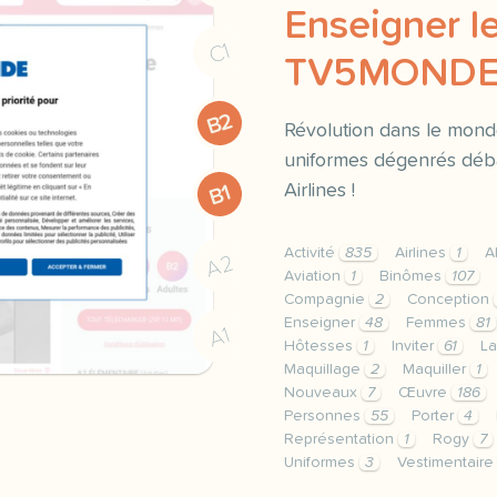
Enseigner le
C1
TV5MOND
B2
Révolution dans le monde
uniformes dégenrés déb
Airlines !
B1
Activité
835
Airlines
1
A
A2
Aviation
1
Binômes
107
Compagnie
2
Conception
Enseigner
48
Femmes
81
A1
Hôtesses
1
Inviter
61
La
Maquillage
2
Maquiller
1
Nouveaux
7
Œuvre
186
Personnes
55
Porter
4
Représentation
1
Rogy
7
Uniformes
3
Vestimentair
le respect de votre vie 