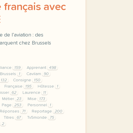
 français avec
E
 de l’aviation : des
arquent chez Brussels
lliance
159
Apprenant
498
Brussels
1
Cavilam
90
132
Consigne
150
Française
195
Hôtesse
1
isser
62
Laurence
11
Métier
23
Mise
173
Page
253
Personnel
1
Réponses
71
Reportage
200
Titres
67
Tv5monde
75
e
2
privee est une priorite pour tv5mondeavec votre accord no