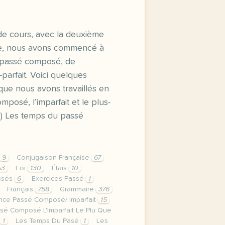
de cours, avec la deuxième
e, nous avons commencé à
du passé composé, de
-parfait. Voici quelques
que nous avons travaillés en
mposé, l’imparfait et le plus-
le) Les temps du passé
9
Conjugaison Française
67
53
Eoi
130
Étais
10
ssés
6
Exercices Passé
1
Français
758
Grammaire
376
ance Passé Composé/ Imparfait
15
sé Composé L'Imparfait Le Plu Que
1
Les Temps Du Pasé
1
Les