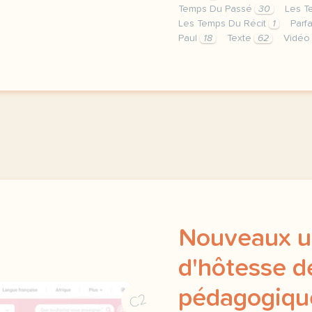
Temps Du Passé
30
Les T
Les Temps Du Récit
1
Parfa
Paul
18
Texte
62
Vidéo 
image pixabay comcette de
Nouveaux u
d'hôtesse de
pédagogique
C2