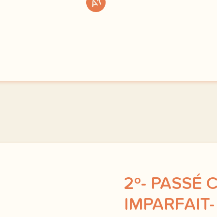
exercice a1 des nouvelles
A1
2º- PASSÉ
IMPARFAIT- 