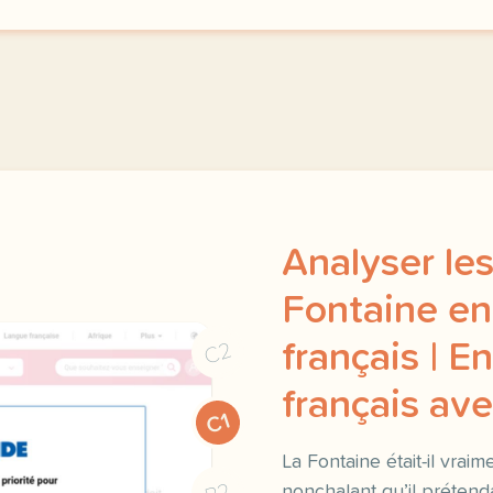
Analyser le
Fontaine en
C2
français | E
français a
C1
La Fontaine était-il vrai
nonchalant qu’il prétend