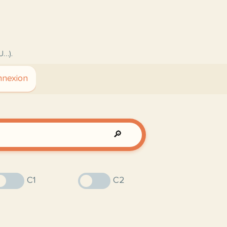
U…).
nexion
🔎
C1
C2