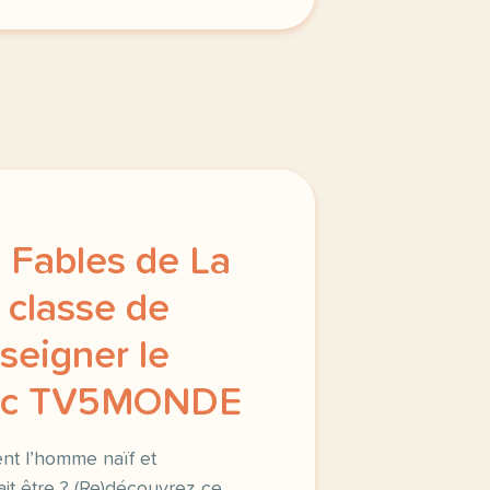
s Fables de La
 classe de
nseigner le
vec TV5MONDE
ment l’homme naïf et
ait être ? (Re)découvrez ce