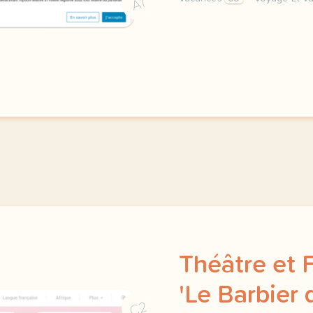
A1
salut les p tits trefles
Théâtre et F
'Le Barbier 
C2