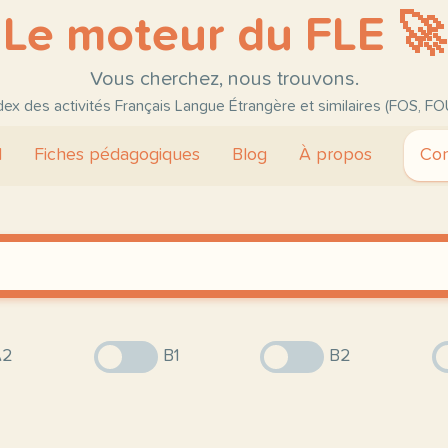
Le moteur du FLE 🚀
Vous cherchez, nous trouvons.
ndex des activités Français Langue Étrangère et similaires (FOS, FO
l
Fiches pédagogiques
Blog
À propos
Con
2
B1
B2