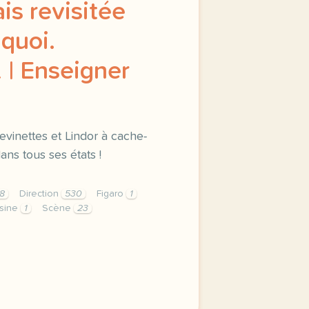
s revisitée
quoi.
 | Enseigner
vinettes et Lindor à cache-
ans tous ses états !
8
Direction
530
Figaro
1
sine
1
Scène
23
nents button cursor pointer display block height 38px pad