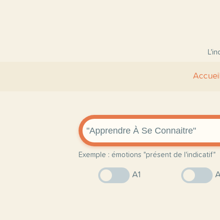
L'i
Accuei
Exemple : émotions "présent de l'indicatif"
A1
A