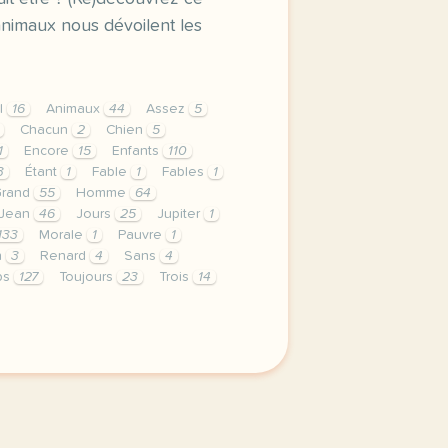
nimaux nous dévoilent les
l
16
Animaux
44
Assez
5
Chacun
2
Chien
5
1
Encore
15
Enfants
110
3
Étant
1
Fable
1
Fables
1
Grand
55
Homme
64
Jean
46
Jours
25
Jupiter
1
133
Morale
1
Pauvre
1
n
3
Renard
4
Sans
4
ps
127
Toujours
23
Trois
14
nents button cursor pointer display block height 38px pad