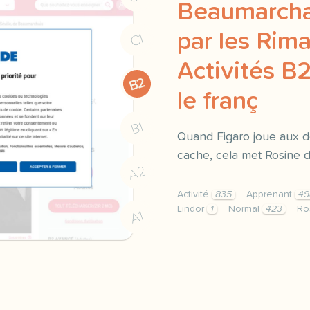
Beaumarchai
par les Rima
C1
Activités B2
B2
le franç
B1
Quand Figaro joue aux de
cache, cela met Rosine d
A2
Activité
835
Apprenant
49
Lindor
1
Normal
423
Ro
A1
didomi host didomi compo