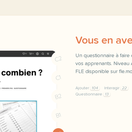
Vous en ave
Un questionnaire à faire 
C2
vos apprenants. Niveau 
FLE disponible sur fle.
C1
Ajouter
104
Interagir
22
Questionnaire
13
B2
cette semaine telecharge
B1