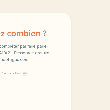
z combien ?
compléter par faire parler
A1/A2 - Ressource gratuite
mondolinguo.com
Premiers Pas
86
z gratuitement un questionnaire a faire completer par vos 