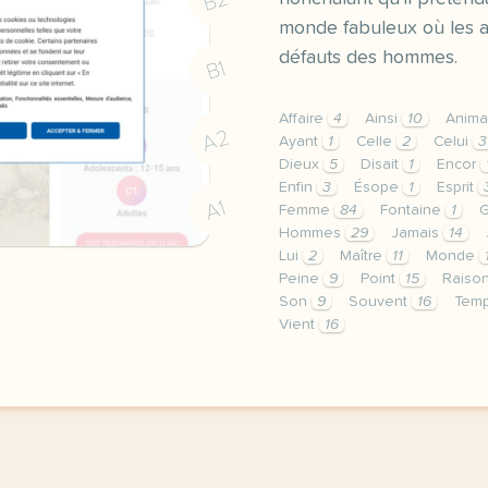
B2
monde fabuleux où les a
défauts des hommes.
B1
Affaire
4
Ainsi
10
Anima
A2
Ayant
1
Celle
2
Celui
3
Dieux
5
Disait
1
Encor
Enfin
3
Ésope
1
Esprit
A1
Femme
84
Fontaine
1
Hommes
29
Jamais
14
Lui
2
Maître
11
Monde
Peine
9
Point
15
Raiso
Son
9
Souvent
16
Tem
Vient
16
didomi host didomi compo