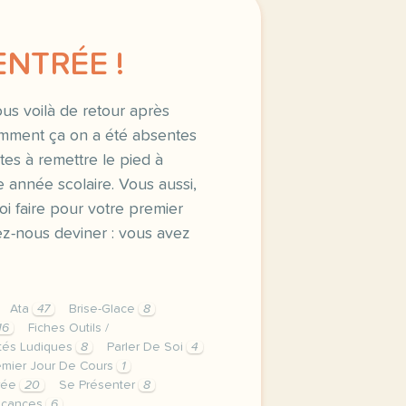
ENTRÉE !
 Nous voilà de retour après
(comment ça on a été absentes
tes à remettre le pied à
e année scolaire. Vous aussi,
 faire pour votre premier
ez-nous deviner : vous avez
Ata
47
Brise-Glace
8
16
Fiches Outils /
ités Ludiques
8
Parler De Soi
4
emier Jour De Cours
1
rée
20
Se Présenter
8
acances
6