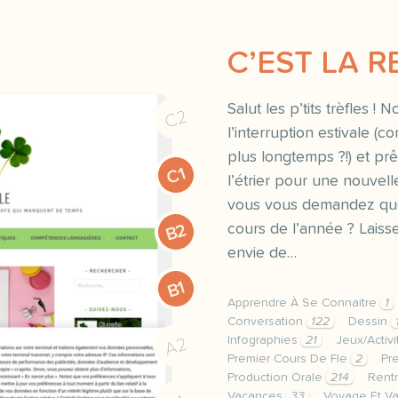
C’EST LA R
Salut les p’tits trèfles !
C2
l’interruption estivale 
plus longtemps ?!) et prê
C1
l’étrier pour une nouvell
vous vous demandez quoi
B2
cours de l’année ? Laiss
envie de…
B1
Apprendre À Se Connaitre
1
Conversation
122
Dessin
Infographies
21
Jeux/Activ
A2
Premier Cours De Fle
2
Pr
Production Orale
214
Rent
Vacances
33
Voyage Et V