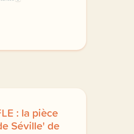
 nous voila de retour apres l interruption estivale commen
LE : la pièce
de Séville' de