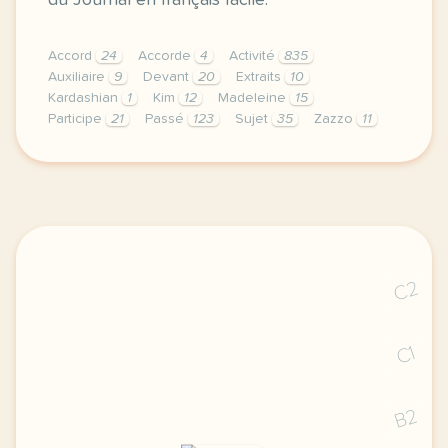
du Journal en français facile.
Accord
24
Accorde
4
Activité
835
Auxiliaire
9
Devant
20
Extraits
10
Kardashian
1
Kim
12
Madeleine
15
Participe
21
Passé
123
Sujet
35
Zazzo
11
exercice b1 l accord du participe passe faire du rep
C2
C1
B2