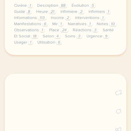
Civière
1
Description
88
Évolution
5
Guide
8
Heure
21
Infirmière
2
Infirmiers
1
Informations
113
Inscrire
2
Interventions
1
Manifestations
6
Mir
1
Narratives
1
Notes
10
Observations
1
Place
24
Réactions
3
Santé
Et Social
18
Selon
4
Soins
3
Urgence
9
Usager
1
Utilisation
6
theme sante et social duree 150 minutes 2 h 30 nivea
C2
C1
B2