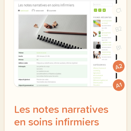
C1
B2
B1
A2
A1
Les notes narratives
en soins infirmiers