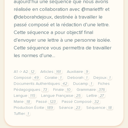
aujourd’hui une séquence que nous avons
réalisée en collaboration avec @marietffr et
@deborahdejoux, destinée à travailler le
passé composé et la rédaction d’une lettre.
Cette séquence a pour objectif final
d’envoyer une lettre à une personne isolée.
Cette séquence vous permettra de travailler
les normes d’une…
A1 -> A2
12
Articles
161
Auxiliaire
9
Composé
49
Coralie
1
Deborah
1
Dejoux
1
Documents Authentiques
42
Ducamp
1
Fiches
Pédagogiques
73
Finale
10
Grammaire
376
Langue
115
Langue Française
25
Lettre
27
Marie
18
Passé
123
Passé Composé
32
Production Écrite
189
Séance
23
Séquence
18
Tuffier
1
bonjour a toutes et a tous je vous propose aujourd h