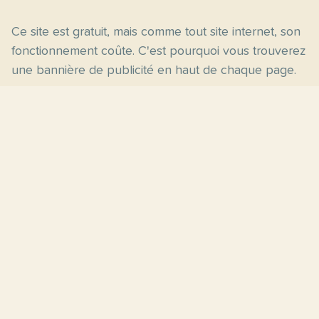
Ce site est gratuit, mais comme tout site internet, son
fonctionnement coûte. C'est pourquoi vous trouverez
une bannière de publicité en haut de chaque page.
Pages principales
Fiches par niveau
Accueil
C2
Thèmes
C1
Blog
B2
Proposer un site
B1
Contact
A2
À propos
A1