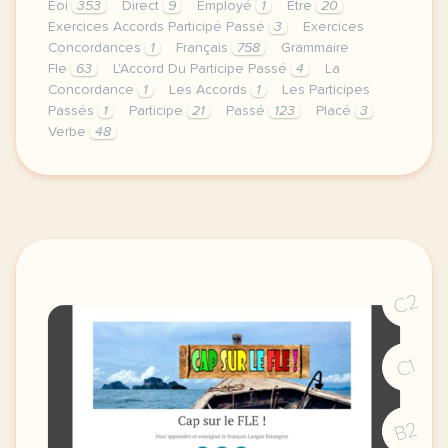
Eoi
353
Direct
9
Employé
1
Être
20
Exercices Accords Participé Passé
3
Exercices
Concordances
1
Français
758
Grammaire
Fle
63
L'Accord Du Participe Passé
4
La
Concordance
1
Les Accords
1
Les Participes
Passés
1
Participe
21
Passé
123
Placé
3
Verbe
48
cette derniere semaine de cours avec le niveau inter
C2
C1
B2