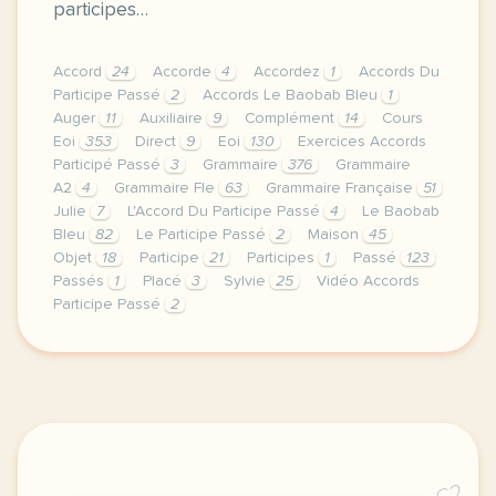
participes…
Accord
24
Accorde
4
Accordez
1
Accords Du
Participe Passé
2
Accords Le Baobab Bleu
1
Auger
11
Auxiliaire
9
Complément
14
Cours
Eoi
353
Direct
9
Eoi
130
Exercices Accords
Participé Passé
3
Grammaire
376
Grammaire
A2
4
Grammaire Fle
63
Grammaire Française
51
Julie
7
L'Accord Du Participe Passé
4
Le Baobab
Bleu
82
Le Participe Passé
2
Maison
45
Objet
18
Participe
21
Participes
1
Passé
123
Passés
1
Placé
3
Sylvie
25
Vidéo Accords
Participe Passé
2
image pixabay comcette derniere semaine de cours ave
C2