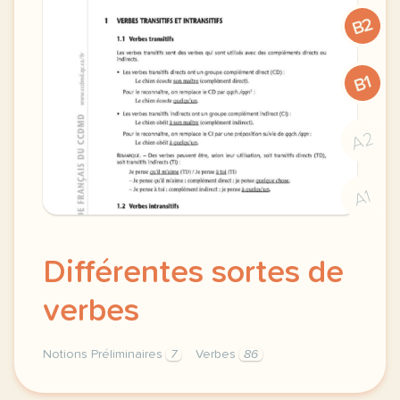
B2
B1
A2
A1
Différentes sortes de
verbes
Notions Préliminaires
7
Verbes
86
differentes sortes materiel pour allophones de verbe