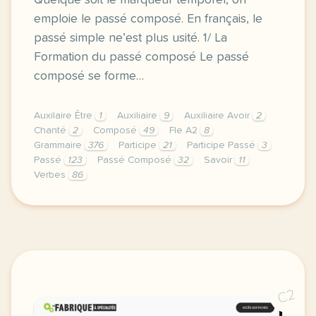
Quelque soit le marqueur temporel, on
emploie le passé composé. En français, le
passé simple ne’est plus usité. 1/ La
Formation du passé composé Le passé
composé se forme…
Auxilaire Être
1
Auxiliaire
9
Auxiliaire Avoir
2
Chanté
2
Composé
49
Fle A2
8
Grammaire
376
Participe
21
Participe Passé
3
Passé
123
Passé Composé
32
Savoir
11
Verbes
86
niveau a2 objectifs savoir contruire le passe compos
C2