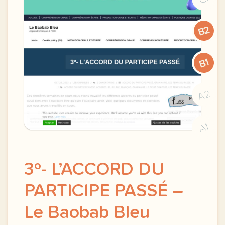
B2
B1
A2
A1
3º- L’ACCORD DU
PARTICIPE PASSÉ –
Le Baobab Bleu