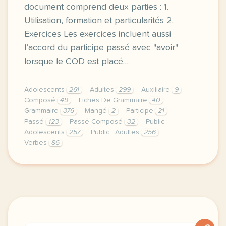
document comprend deux parties : 1.
Utilisation, formation et particularités 2.
Exercices Les exercices incluent aussi
l’accord du participe passé avec "avoir"
lorsque le COD est placé…
Adolescents
261
Adultes
299
Auxiliaire
9
Composé
49
Fiches De Grammaire
40
Grammaire
376
Mangé
2
Participe
21
Passé
123
Passé Composé
32
Public :
Adolescents
257
Public : Adultes
256
Verbes
86
elles sont allees au restaurant et elles ont tres bi