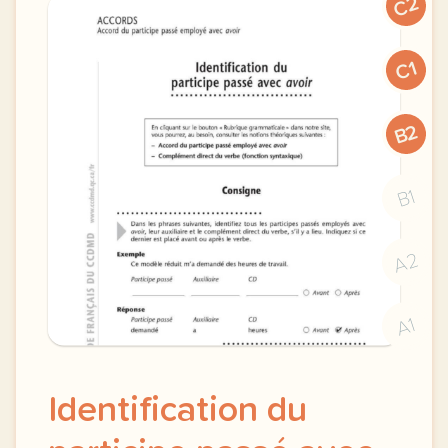
C2
C1
B2
B1
A2
A1
Identification du