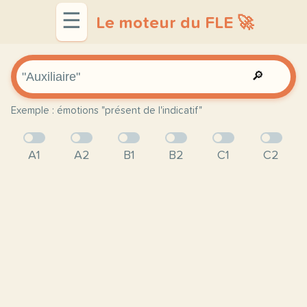
☰
Le moteur du FLE 🚀
🔎
Exemple : émotions "présent de l'indicatif"
A1
A2
B1
B2
C1
C2