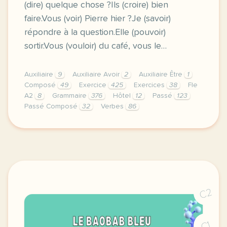
(dire) quelque chose ?Ils (croire) bien
faire.Vous (voir) Pierre hier ?Je (savoir)
répondre à la question.Elle (pouvoir)
sortir.Vous (vouloir) du café, vous le…
Auxiliaire
9
Auxiliaire Avoir
2
Auxiliaire Être
1
Composé
49
Exercice
425
Exercices
38
Fle
A2
8
Grammaire
376
Hôtel
12
Passé
123
Passé Composé
32
Verbes
86
niveau a2 i mettre les verbes au participe passe don
C2
C1