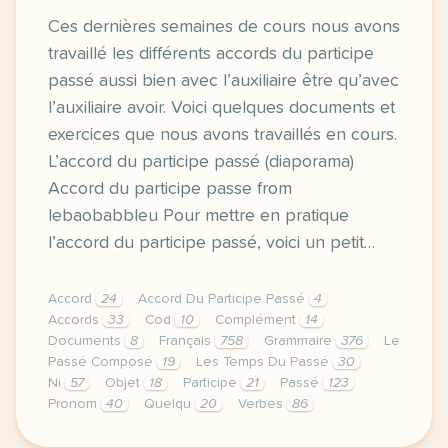
Ces dernières semaines de cours nous avons
travaillé les différents accords du participe
passé aussi bien avec l’auxiliaire être qu’avec
l’auxiliaire avoir. Voici quelques documents et
exercices que nous avons travaillés en cours.
L’accord du participe passé (diaporama)
Accord du participe passe from
lebaobabbleu Pour mettre en pratique
l’accord du participe passé, voici un petit…
Accord
24
Accord Du Participe Passé
4
Accords
33
Cod
10
Complément
14
Documents
8
Français
758
Grammaire
376
Le
Passé Composé
19
Les Temps Du Passé
30
Ni
57
Objet
18
Participe
21
Passé
123
Pronom
40
Quelqu
20
Verbes
86
image 9ifranceza blogspot comces dernieres semaines 