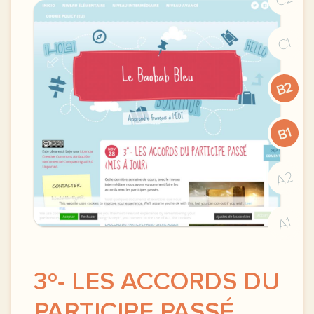
C1
B2
B1
A2
A1
3º- LES ACCORDS DU
PARTICIPE PASSÉ