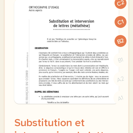
C2
C1
B2
B1
A2
A1
Substitution et