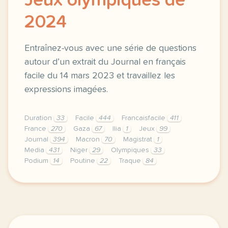
Jeux olympiques de
2024
Entraînez-vous avec une série de questions
autour d’un extrait du Journal en français
facile du 14 mars 2023 et travaillez les
expressions imagées.
Duration
33
Facile
444
Francaisfacile
411
France
270
Gaza
67
Ilia
1
Jeux
99
Journal
394
Macron
70
Magistrat
1
Media
431
Niger
29
Olympiques
33
Podium
14
Poutine
22
Traque
84
exercice b2 la france prepare les jeux olympiques d