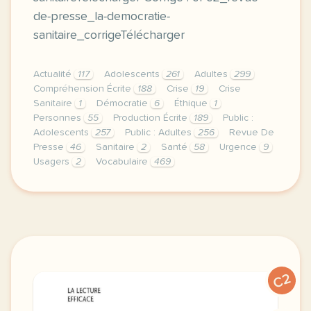
de-presse_la-democratie-
sanitaire_corrigeTélécharger
Actualité
117
Adolescents
261
Adultes
299
Compréhension Écrite
188
Crise
19
Crise
Sanitaire
1
Démocratie
6
Éthique
1
Personnes
55
Production Écrite
189
Public :
Adolescents
257
Public : Adultes
256
Revue De
Presse
46
Sanitaire
2
Santé
58
Urgence
9
Usagers
2
Vocabulaire
469
duree 2h00 niveau c1 c2 public grands adolescents e
C2