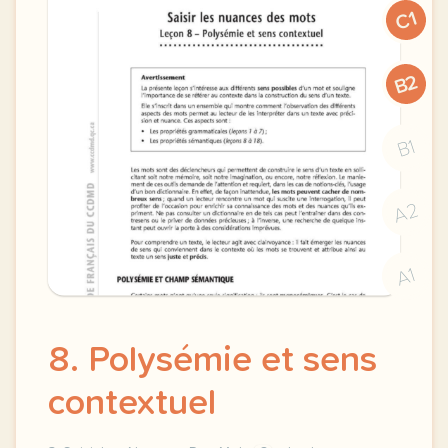
C1
B2
B1
A2
A1
8. Polysémie et sens
contextuel