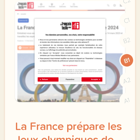
C2
C1
B2
B1
A2
A1
La France prépare les