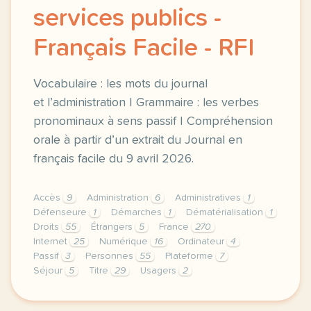
services publics -
Français Facile - RFI
Vocabulaire : les mots du journal
et l’administration | Grammaire : les verbes
pronominaux à sens passif | Compréhension
orale à partir d’un extrait du Journal en
français facile du 9 avril 2026.
Accès
9
Administration
6
Administratives
1
Défenseure
1
Démarches
1
Dématérialisation
1
Droits
55
Étrangers
5
France
270
Internet
25
Numérique
16
Ordinateur
4
Passif
3
Personnes
55
Plateforme
7
Séjour
5
Titre
29
Usagers
2
exercice b2 france la dematerialisation des service