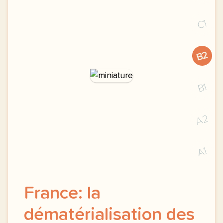
C1
B2
B1
A2
A1
France: la
dématérialisation des