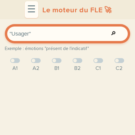
☰
Le moteur du FLE 🚀
🔎
Exemple : émotions "présent de l'indicatif"
A1
A2
B1
B2
C1
C2