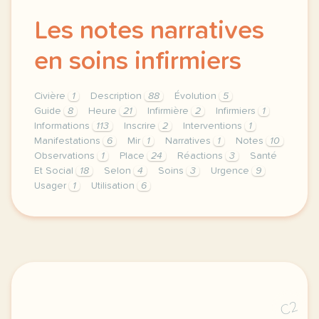
Les notes narratives
en soins infirmiers
Civière
1
Description
88
Évolution
5
Guide
8
Heure
21
Infirmière
2
Infirmiers
1
Informations
113
Inscrire
2
Interventions
1
Manifestations
6
Mir
1
Narratives
1
Notes
10
Observations
1
Place
24
Réactions
3
Santé
Et Social
18
Selon
4
Soins
3
Urgence
9
Usager
1
Utilisation
6
theme sante et social duree 150 minutes 2 h 30 nivea
C2