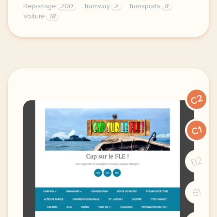
Reportage
200
Tramway
2
Transports
8
Voiture
18
exercice b1 les transports publics gratuits une bon
C2
C1
B2
B1