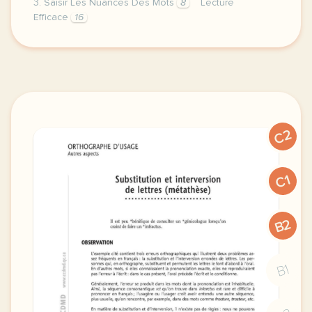
3. Saisir Les Nuances Des Mots
8
Lecture
Efficace
16
saisir les nuances des mots la lecture lecon 8 poly
C2
C1
B2
B1