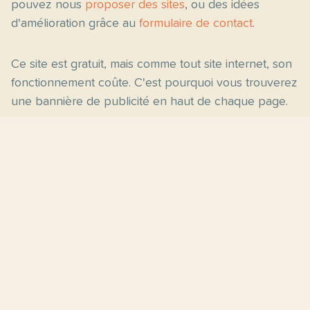
pouvez nous
proposer des sites
, ou des idées
d'amélioration grâce au
formulaire de contact
.
Ce site est gratuit, mais comme tout site internet, son
fonctionnement coûte. C'est pourquoi vous trouverez
une bannière de publicité en haut de chaque page.
Pages principales
Fiches par niveau
Accueil
C2
Thèmes
C1
Blog
B2
Proposer un site
B1
Contact
A2