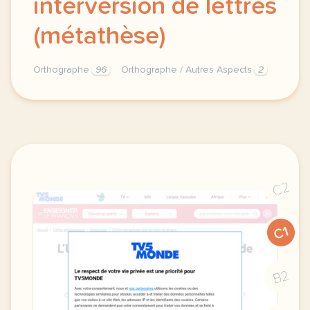
interversion de lettres
(métathèse)
Orthographe
96
Orthographe / Autres Aspects
2
orthographe d usage orthographe d usage substitution
C2
C1
B2