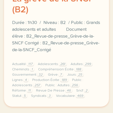
(B2)
Durée : 1h30 / Niveau : B2 / Public : Grands
adolescents et adultes Document
élève : B2_Revue-de-presse_Grève-de-la-
SNCF Corrigé : B2_Revue-de-presse_Grève-
de-la-SNCF_Corrigé
Actualité
117
Adolescents
261
Adultes
299
Cheminots
1
Compréhension Écrite
188
Gouvernement
32
Grève
7
Jours
25
Lignes
4
Production Écrite
189
Public :
Adolescents
257
Public : Adultes
256
Réforme
11
Revue De Presse
46
Sncf
2
Statut
5
Syndicats
3
Vocabulaire
469
duree 1h30 niveau b2 public grands adolescents et ad