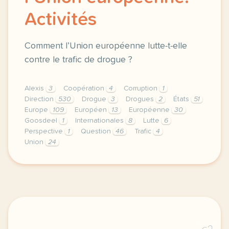
Activités
Comment l’Union européenne lutte-t-elle
contre le trafic de drogue ?
Alexis
3
Coopération
4
Corruption
1
Direction
530
Drogue
3
Drogues
2
États
51
Europe
109
Européen
13
Européenne
30
Goosdeel
1
Internationales
8
Lutte
6
Perspective
1
Question
46
Trafic
4
Union
24
didomi host didomi components button cursor pointer