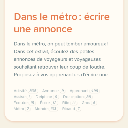
Dans le métro : écrire
une annonce
Dans le métro, on peut tomber amoureux !
Dans cet extrait, écoutez des petites
annonces de voyageurs et voyageuses
souhaitant retrouver leur coup de foudre.
Proposez à vos apprenant.e.s d’écrire une…
Activité
835
Annonce
9
Apprenant
498
Assise
1
Delphine
9
Description
88
Écouter
15
Écrire
12
Fille
14
Gros
6
Métro
7
Monde
133
Ripaud
7
fiche pedagogique a2 dans le metro ecrire une annon