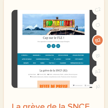
C2
C1
B2
B1
A2
A1
La grève de la SNCF