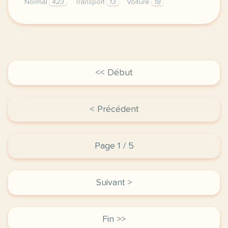
Normal
423
Transport
13
Voiture
18
didomi host didomi components button cursor pointer
<< Début
< Précédent
Page 1 / 5
Suivant >
Fin >>