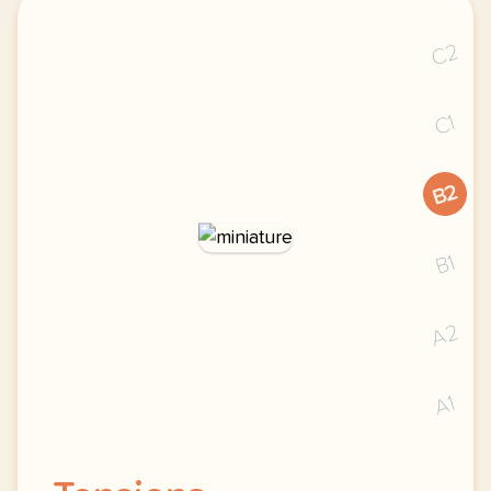
C2
C1
B2
B1
A2
A1