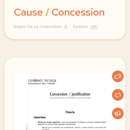
Cause / Concession
Emploi De La Conjonction
6
Syntaxe
125
subordination avec l indicatif coherence textuelle 
C2
C1
B2