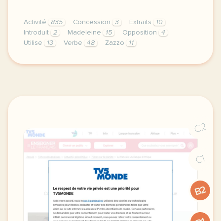
Activité
835
Concession
3
Extraits
10
Introduit
2
Madeleine
15
Opposition
4
Utilise
13
Verbe
48
Zazzo
11
exercice b2 l opposition et la concession faire du 
C2
C1
B2