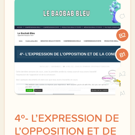
C1
B2
B1
A2
A1
4º- L’EXPRESSION DE
L’OPPOSITION ET DE