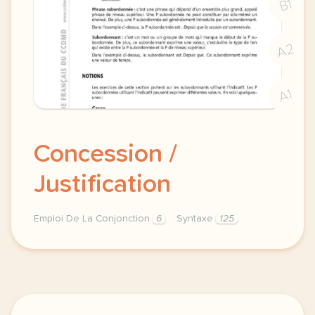
B1
A2
A1
Concession /
Justification
Emploi De La Conjonction
6
Syntaxe
125
subordination avec l indicatif coherence textuelle 