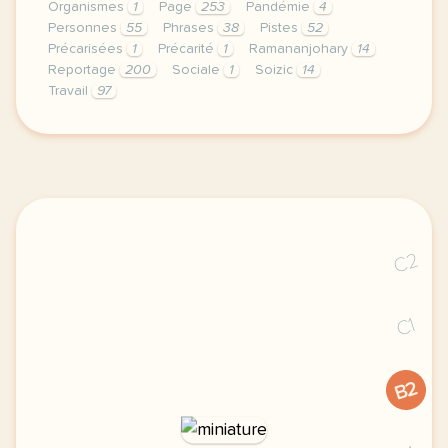
Organismes
1
Page
253
Pandémie
4
Personnes
55
Phrases
38
Pistes
52
Précarisées
1
Précarité
1
Ramananjohary
14
Reportage
200
Sociale
1
Soizic
14
Travail
97
le respect de votre vie privee est une priorite po
C2
C1
B2