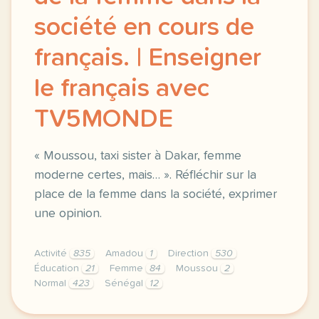
société en cours de
français. | Enseigner
le français avec
TV5MONDE
« Moussou, taxi sister à Dakar, femme
moderne certes, mais… ». Réfléchir sur la
place de la femme dans la société, exprimer
une opinion.
Activité
835
Amadou
1
Direction
530
Éducation
21
Femme
84
Moussou
2
Normal
423
Sénégal
12
didomi host didomi components button cursor pointer