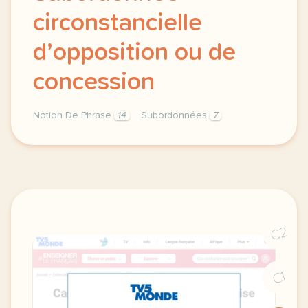
circonstancielle
d’opposition ou de
concession
Notion De Phrase
14
Subordonnées
7
subordonnee circonstancielle materiel pour allophone
C2
C1