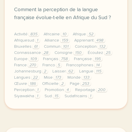
Comment la perception de la langue
française évolue-t-elle en Afrique du Sud ?
Activité
835
Africaine
10
Afrique
52
Afriquesud
1
Alliance
159
Apprenant
498
Bruxelles
61
Commun
101
Conception
132
Connaissance
28
Consigne
150
Écoutez
25
Europe
109
Français
758
Française
195
France
270
Franco
5
Francophones
14
Johannesburg
2
Laisser
62
Langue
115
Langues
22
Mise
173
Monde
133
Œuvre
186
Officielle
2
Page
253
Perception
1
Promotion
4
Reportage
200
Siyawakha
1
Sud
15
Sudafricains
1
le respect de votre vie privee est une priorite po