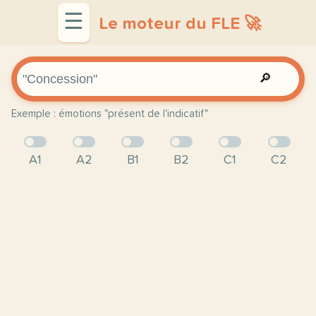
☰
Le moteur du FLE 🚀
🔎
Exemple : émotions "présent de l'indicatif"
A1
A2
B1
B2
C1
C2