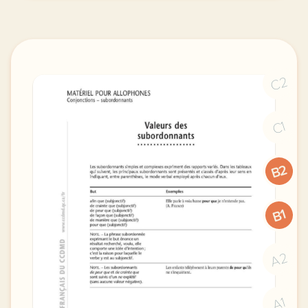
C2
C1
B2
B1
A2
A1