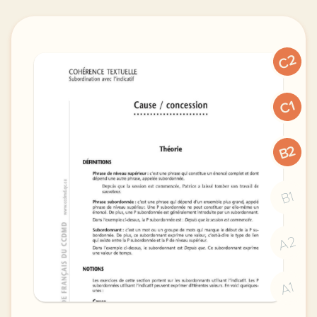
C2
C1
B2
B1
A2
A1