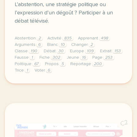
L’abstention, une stratégie politique ou
l’expression d’un dégoût ? Participer à un
débat télévisé.
Abstention
2
Activité
835
Apprenant
498
Arguments
6
Blanc
10
Changer
2
Classe
190
Débat
30
Europe
109
Extrait
153
Fausse
1
Fiche
302
Jeune
16
Page
253
Politique
67
Propos
5
Reportage
200
Trice
1
Voter
6
le respect de votre vie privee est une priorite pou
C2