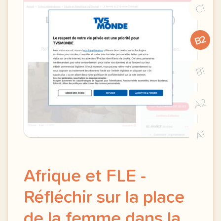
C1
B2
B1
A2
A1
Afrique et FLE -
Réfléchir sur la place
de la femme dans la