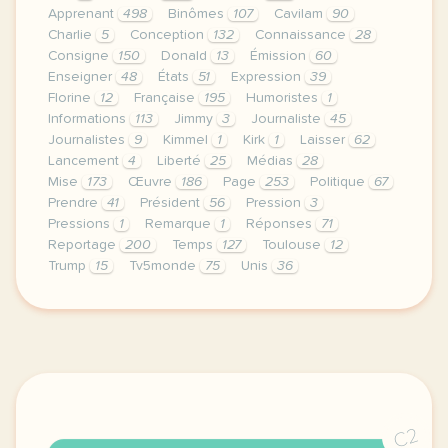
Apprenant
498
Binômes
107
Cavilam
90
Charlie
5
Conception
132
Connaissance
28
Consigne
150
Donald
13
Émission
60
Enseigner
48
États
51
Expression
39
Florine
12
Française
195
Humoristes
1
Informations
113
Jimmy
3
Journaliste
45
Journalistes
9
Kimmel
1
Kirk
1
Laisser
62
Lancement
4
Liberté
25
Médias
28
Mise
173
Œuvre
186
Page
253
Politique
67
Prendre
41
Président
56
Pression
3
Pressions
1
Remarque
1
Réponses
71
Reportage
200
Temps
127
Toulouse
12
Trump
15
Tv5monde
75
Unis
36
le respect de votre vie privee est une priorite po
C2