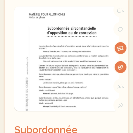
C2
C1
B2
B1
A2
A1
Subordonnée