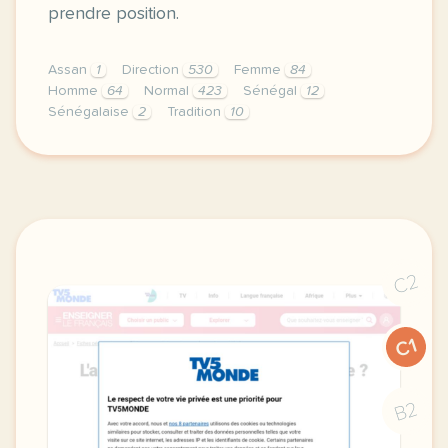
prendre position.
Assan
1
Direction
530
Femme
84
Homme
64
Normal
423
Sénégal
12
Sénégalaise
2
Tradition
10
didomi host didomi components button cursor pointer
C2
C1
B2