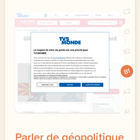
C2
C1
B2
B1
A2
A1
Parler de géopolitique