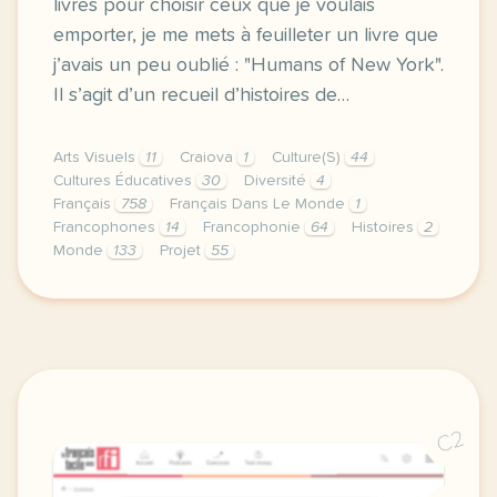
livres pour choisir ceux que je voulais
emporter, je me mets à feuilleter un livre que
j’avais un peu oublié : "Humans of New York".
Il s’agit d’un recueil d’histoires de…
Arts Visuels
11
Craiova
1
Culture(S)
44
Cultures Éducatives
30
Diversité
4
Français
758
Français Dans Le Monde
1
Francophones
14
Francophonie
64
Histoires
2
Monde
133
Projet
55
voila un mois que je suis arrivee a craiova en roum
C2