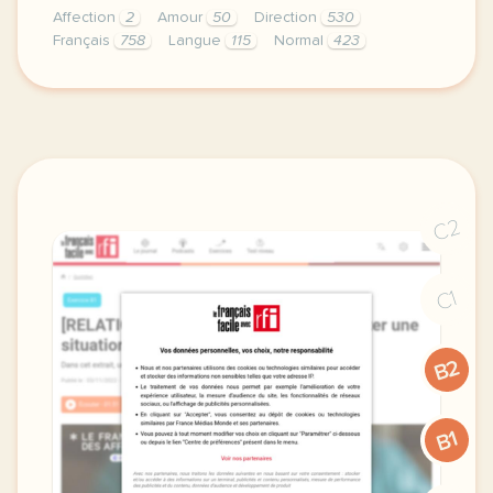
Affection
2
Amour
50
Direction
530
Français
758
Langue
115
Normal
423
didomi host didomi components button cursor pointer
C2
C1
B2
B1