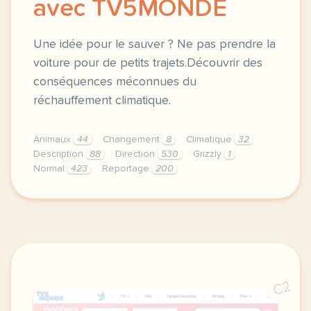
avec TV5MONDE
Une idée pour le sauver ? Ne pas prendre la
voiture pour de petits trajets.Découvrir des
conséquences méconnues du
réchauffement climatique.
Animaux
44
Changement
8
Climatique
32
Description
88
Direction
530
Grizzly
1
Normal
423
Reportage
200
didomi host didomi components button cursor pointer
C2