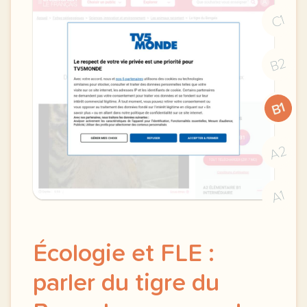
C1
B2
B1
A2
A1
Écologie et FLE :
parler du tigre du