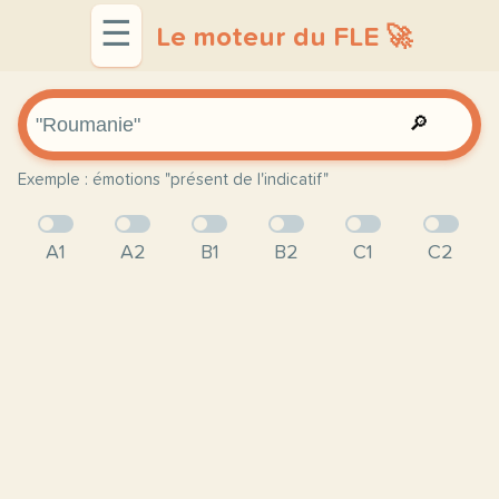
☰
Le moteur du FLE 🚀
🔎
Exemple : émotions "présent de l'indicatif"
A1
A2
B1
B2
C1
C2