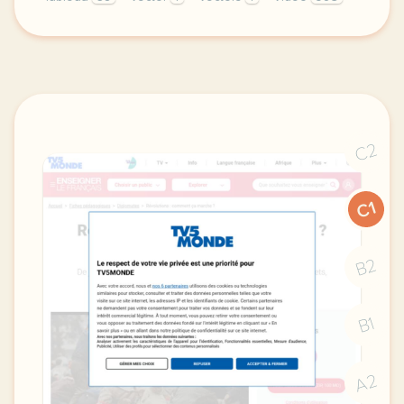
le respect de votre vie privee est une priorite po
C2
C1
B2
B1
A2