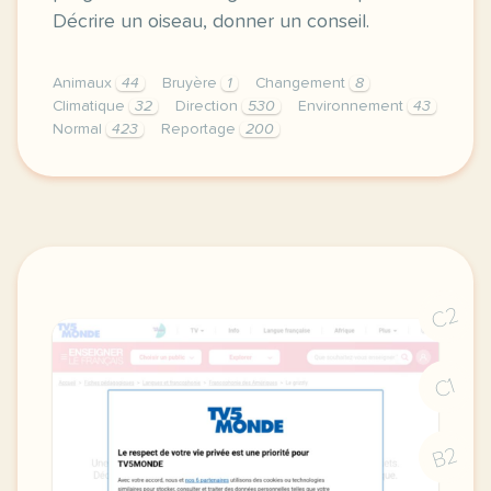
Décrire un oiseau, donner un conseil.
Animaux
44
Bruyère
1
Changement
8
Climatique
32
Direction
530
Environnement
43
Normal
423
Reportage
200
didomi host didomi components button cursor pointer
C2
C1
B2