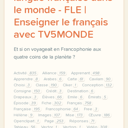
le monde - FLE |
Enseigner le français
avec TV5MONDE
Et si on voyageait en Francophonie aux
quatre coins de la planète ?
Activité
835
Alliance
159
Apprenant
498
Apprendre
8
Arabes
6
Carte
61
Cavilam
90
Choisi
3
Classe
190
Clker
1
Conception
132
Consigne
150
Crédit
3
Destination
6
Drapeaux
3
Élèves
66
Emile
6
Émirats
5
Épisode
39
Fiche
302
Français
758
Française
195
Francophonie
64
Free
3
Hélène
9
Images
107
Mise
173
Œuvre
186
Openclipart
1
Page
253
Réponses
71
Tableau
56
Vector
1
Vectors
1
Vidéo
308