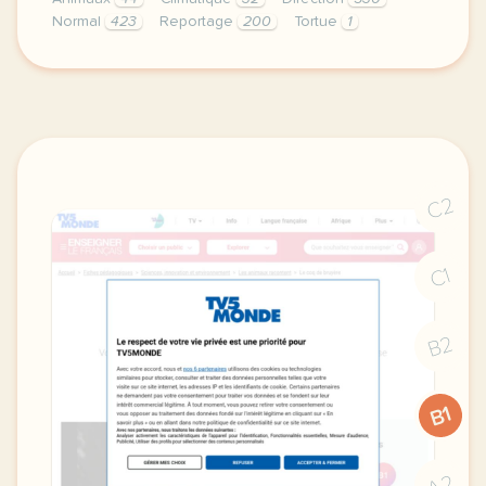
Normal
423
Reportage
200
Tortue
1
didomi host didomi components button cursor pointer
C2
C1
B2
B1
A2