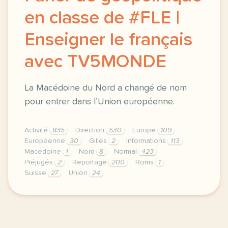
en classe de #FLE |
Enseigner le français
avec TV5MONDE
La Macédoine du Nord a changé de nom
pour entrer dans l’Union européenne.
Activité
835
Direction
530
Europe
109
Européenne
30
Gilles
2
Informations
113
Macédoine
1
Nord
8
Normal
423
Préjugés
2
Reportage
200
Roms
1
Suisse
27
Union
24
didomi host didomi components button cursor pointer