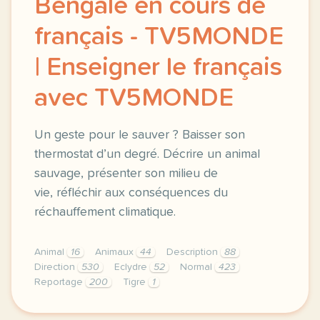
Bengale en cours de
français - TV5MONDE
| Enseigner le français
avec TV5MONDE
Un geste pour le sauver ? Baisser son
thermostat d’un degré. Décrire un animal
sauvage, présenter son milieu de
vie, réfléchir aux conséquences du
réchauffement climatique.
Animal
16
Animaux
44
Description
88
Direction
530
Eclydre
52
Normal
423
Reportage
200
Tigre
1
didomi host didomi components button cursor pointer