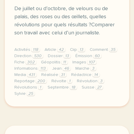
De juillet ou d’octobre, de velours ou de
palais, des roses ou des œillets, quelles
révolutions pour quels résultats ?Comparer
son travail avec celui d’un journaliste.
Activités
118
Article
42
Ciip
13
Comment
35
Direction
530
Dossier
13
Émission
60
Fiche
302
Géopolitis
11
Images
107
Informations
113
Jean
46
Marche
3
Media
431
Réalisée
31
Rédactrice
14
Reportage
200
Révolte
1
Révolution
3
Révolutions
1
Septembre
18
Suisse
27
Sylvie
25
didomi host didomi components button cursor pointer