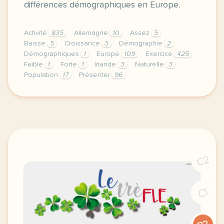
différences démographiques en Europe.
Activité
835
Allemagne
10
Assez
5
Baisse
5
Croissance
3
Démographie
2
Démographiques
1
Europe
109
Exercice
425
Faible
1
Forte
1
Irlande
3
Naturelle
3
Population
17
Présenter
96
exercice b1 relations internationales presenter une
C2
C1