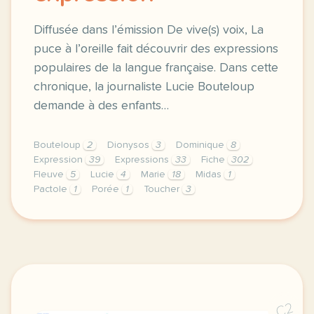
Diffusée dans l’émission De vive(s) voix, La
puce à l’oreille fait découvrir des expressions
populaires de la langue française. Dans cette
chronique, la journaliste Lucie Bouteloup
demande à des enfants…
Bouteloup
2
Dionysos
3
Dominique
8
Expression
39
Expressions
33
Fiche
302
Fleuve
5
Lucie
4
Marie
18
Midas
1
Pactole
1
Porée
1
Toucher
3
fiche b2 toucher le pactole expliquer une expression
C2