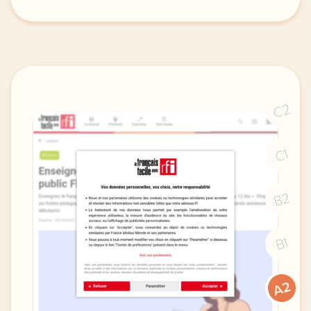
le respect de votre vie privee est une priorite po
C2
C1
B2
B1
A2