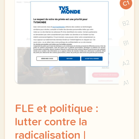
C1
B2
B1
A2
A1
FLE et politique :
lutter contre la
radicalisation |