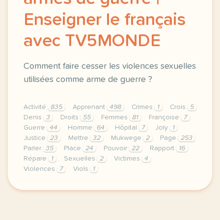
Enseigner le français
avec TV5MONDE
Comment faire cesser les violences sexuelles
utilisées comme arme de guerre ?
Activité
835
Apprenant
498
Crimes
1
Crois
5
Denis
3
Droits
55
Femmes
81
Françoise
7
Guerre
44
Homme
64
Hôpital
7
Joly
1
Justice
23
Mettre
32
Mukwege
2
Page
253
Parler
35
Place
24
Pouvoir
22
Rapport
16
Répare
1
Sexuelles
2
Victimes
4
Violences
7
Viols
1
le respect de votre vie privee est une priorite po