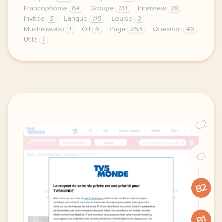
Francophonie
64
Groupe
131
Interview
28
Invitée
5
Langue
115
Louise
3
Mushikiwabo
1
Oif
6
Page
253
Question
46
Utile
1
le respect de votre vie privee est une priorite pou
C2
C1
B2
B1