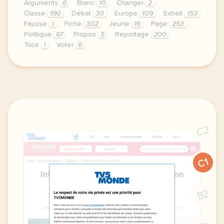
Arguments
6
Blanc
10
Changer
2
Classe
190
Débat
30
Europe
109
Extrait
153
Fausse
1
Fiche
302
Jeune
16
Page
253
Politique
67
Propos
5
Reportage
200
Trice
1
Voter
6
le respect de votre vie privee est une priorite pou
C2
C1
B2