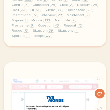
Conflits
5
Correction
78
Croix
2
Discours
28
Droit
33
Fri
13
Guerre
44
Humanitaire
20
International
17
Interview
28
Maintenant
7
Mirjana
1
Monde
133
Neutralité
2
Présidente
5
Question
46
Rapport
16
Rouge
13
Situation
39
Situations
4
Spoljaric
1
Temps
127
le respect de votre vie privee est une priorite pour
C2
C1
B2