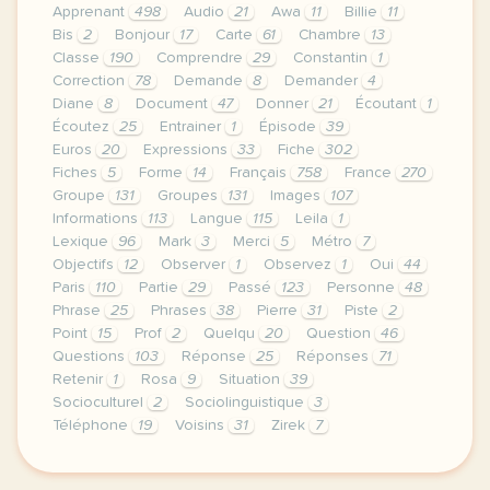
Apprenant
498
Audio
21
Awa
11
Billie
11
Bis
2
Bonjour
17
Carte
61
Chambre
13
Classe
190
Comprendre
29
Constantin
1
Correction
78
Demande
8
Demander
4
Diane
8
Document
47
Donner
21
Écoutant
1
Écoutez
25
Entrainer
1
Épisode
39
Euros
20
Expressions
33
Fiche
302
Fiches
5
Forme
14
Français
758
France
270
Groupe
131
Groupes
131
Images
107
Informations
113
Langue
115
Leila
1
Lexique
96
Mark
3
Merci
5
Métro
7
Objectifs
12
Observer
1
Observez
1
Oui
44
Paris
110
Partie
29
Passé
123
Personne
48
Phrase
25
Phrases
38
Pierre
31
Piste
2
Point
15
Prof
2
Quelqu
20
Question
46
Questions
103
Réponse
25
Réponses
71
Retenir
1
Rosa
9
Situation
39
Socioculturel
2
Sociolinguistique
3
Téléphone
19
Voisins
31
Zirek
7
fiche a1 enseigner avec les voisins du 12 bis publi