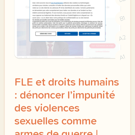
B1
A2
A1
FLE et droits humains
: dénoncer l’impunité
des violences
sexuelles comme
armes de guerre |