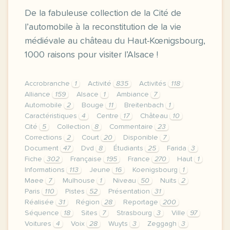
De la fabuleuse collection de la Cité de
l’automobile à la reconstitution de la vie
médiévale au château du Haut-Kœnigsbourg,
1000 raisons pour visiter l’Alsace !
Accrobranche
1
Activité
835
Activités
118
Alliance
159
Alsace
1
Ambiance
7
Automobile
2
Bouge
11
Breitenbach
1
Caractéristiques
4
Centre
17
Château
10
Cité
5
Collection
8
Commentaire
23
Corrections
2
Court
20
Disponible
7
Document
47
Dvd
8
Étudiants
25
Farida
3
Fiche
302
Française
195
France
270
Haut
1
Informations
113
Jeune
16
Koenigsbourg
1
Maee
7
Mulhouse
1
Niveau
50
Nuits
2
Paris
110
Pistes
52
Présentation
31
Réalisée
31
Région
28
Reportage
200
Séquence
18
Sites
7
Strasbourg
3
Ville
97
Voitures
4
Voix
28
Wuyts
3
Zeggagh
3