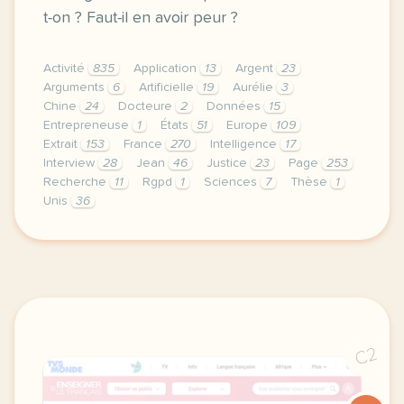
t-on ? Faut-il en avoir peur ?
Activité
835
Application
13
Argent
23
Arguments
6
Artificielle
19
Aurélie
3
Chine
24
Docteure
2
Données
15
Entrepreneuse
1
États
51
Europe
109
Extrait
153
France
270
Intelligence
17
Interview
28
Jean
46
Justice
23
Page
253
Recherche
11
Rgpd
1
Sciences
7
Thèse
1
Unis
36
le respect de votre vie privee est une priorite pour
C2