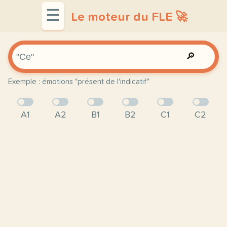
☰
Le moteur du FLE 🚀
🔎
Exemple : émotions "présent de l'indicatif"
A1
A2
B1
B2
C1
C2