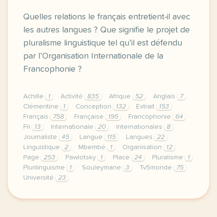
Quelles relations le français entretient-il avec
les autres langues ? Que signifie le projet de
pluralisme linguistique tel qu’il est défendu
par l’Organisation Internationale de la
Francophonie ?
Achille
1
Activité
835
Afrique
52
Anglais
7
Clémentine
1
Conception
132
Extrait
153
Français
758
Française
195
Francophonie
64
Fri
13
Internationale
20
Internationales
8
Journaliste
45
Langue
115
Langues
22
Linguistique
2
Mbembé
1
Organisation
12
Page
253
Pawlotsky
1
Place
24
Pluralisme
1
Plurilinguisme
1
Souleymane
3
Tv5monde
75
Université
23
le respect de votre vie privee est une priorite pour