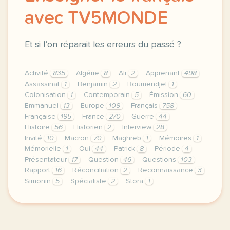
avec TV5MONDE
Et si l’on réparait les erreurs du passé ?
Activité
835
Algérie
8
Ali
2
Apprenant
498
Assassinat
1
Benjamin
2
Boumendjel
1
Colonisation
1
Contemporain
5
Émission
60
Emmanuel
13
Europe
109
Français
758
Française
195
France
270
Guerre
44
Histoire
56
Historien
2
Interview
28
Invité
10
Macron
70
Maghreb
1
Mémoires
1
Mémorielle
1
Oui
44
Patrick
8
Période
4
Présentateur
17
Question
46
Questions
103
Rapport
16
Réconciliation
2
Reconnaissance
3
Simonin
5
Spécialiste
2
Stora
1
le respect de votre vie privee est une priorite pour