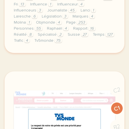
Fri
13
Influence
1
Influenceur
4
Influenceurs
3
Journaliste
45
Lanci
1
Laresche
6
Législation
3
Marques
4
Molina
1
Objmonde
4
Page
253
Personnes
55
Raphaël
4
Rapport
16
Réalité
8
Spécialisé
2
Suisse
27
Temps
127
Trafic
4
Tv5monde
75
le respect de votre vie privee est une priorite pou
C2
C1
B2