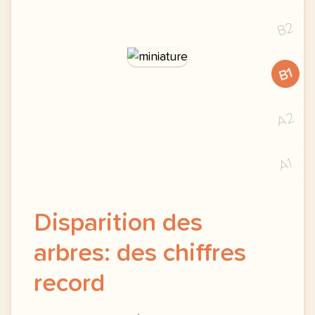
B2
B1
A2
A1
Disparition des
arbres: des chiffres
record