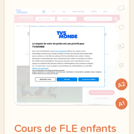
C2
C1
B2
B1
A2
A1
Cours de FLE enfants