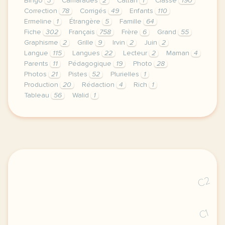
Bingo
3
Camarades
2
Cattan
1
Classe
190
Correction
78
Corrigés
49
Enfants
110
Ermeline
1
Étrangère
5
Famille
64
Fiche
302
Français
758
Frère
6
Grand
55
Graphisme
2
Grille
9
Irvin
2
Juin
2
Langue
115
Langues
22
Lecteur
2
Maman
4
Parents
11
Pédagogique
19
Photo
28
Photos
21
Pistes
52
Plurielles
1
Production
20
Rédaction
4
Rich
1
Tableau
56
Walid
1
le respect de votre vie privee est une priorite pou
C2
C1