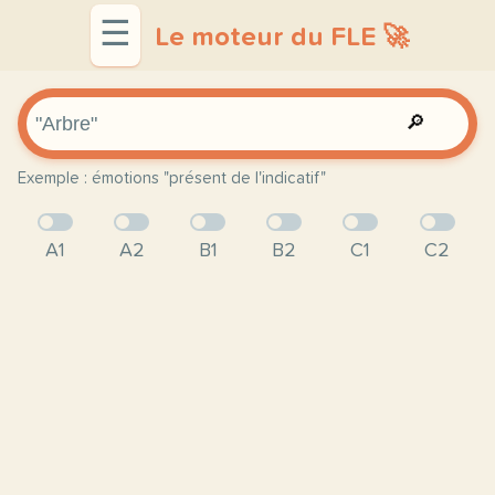
☰
Le moteur du FLE 🚀
🔎
Exemple : émotions "présent de l'indicatif"
A1
A2
B1
B2
C1
C2