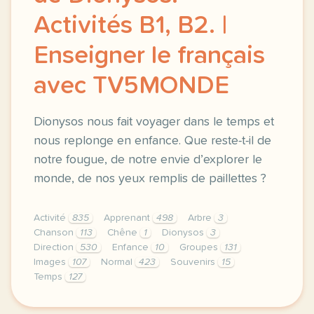
Activités B1, B2. |
Enseigner le français
avec TV5MONDE
Dionysos nous fait voyager dans le temps et
nous replonge en enfance. Que reste-t-il de
notre fougue, de notre envie d’explorer le
monde, de nos yeux remplis de paillettes ?
Activité
835
Apprenant
498
Arbre
3
Chanson
113
Chêne
1
Dionysos
3
Direction
530
Enfance
10
Groupes
131
Images
107
Normal
423
Souvenirs
15
Temps
127
didomi host didomi components button cursor pointer