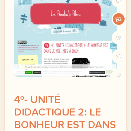
C1
B2
B1
A2
A1
4º- UNITÉ
DIDACTIQUE 2: LE
BONHEUR EST DANS