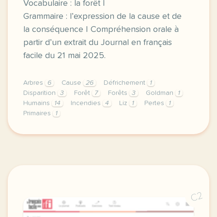
Vocabulaire : la forêt |
Grammaire : l’expression de la cause et de
la conséquence | Compréhension orale à
partir d’un extrait du Journal en français
facile du 21 mai 2025.
Arbres
6
Cause
26
Défrichement
1
Disparition
3
Forêt
7
Forêts
3
Goldman
1
Humains
14
Incendies
4
Liz
1
Pertes
1
Primaires
1
exercice b1 disparition des arbres des chiffres rec
C2