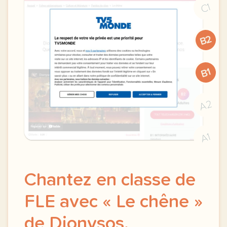
C1
B2
B1
A2
A1
Chantez en classe de
FLE avec « Le chêne »
de Dionysos.