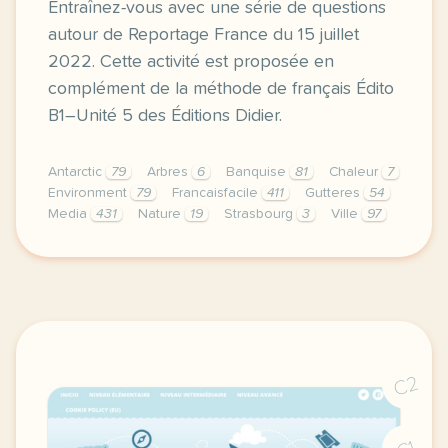
Entraînez-vous avec une série de questions
autour de Reportage France du 15 juillet
2022. Cette activité est proposée en
complément de la méthode de français Édito
B1–Unité 5 des Éditions Didier.
Antarctic
79
Arbres
6
Banquise
81
Chaleur
7
Environment
79
Francaisfacile
411
Gutteres
54
Media
431
Nature
19
Strasbourg
3
Ville
97
exercice b1 strasbourg le retour de la nature entrai
C2