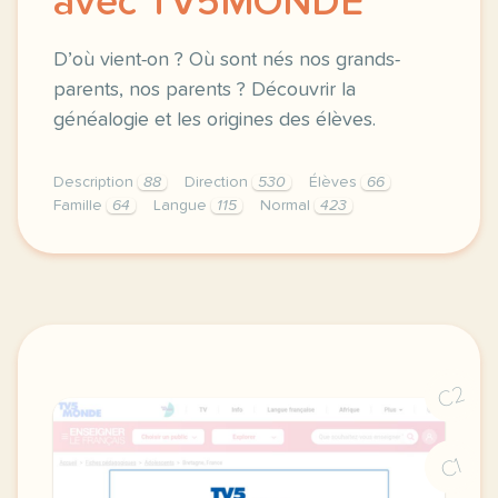
avec TV5MONDE
D’où vient-on ? Où sont nés nos grands-
parents, nos parents ? Découvrir la
généalogie et les origines des élèves.
Description
88
Direction
530
Élèves
66
Famille
64
Langue
115
Normal
423
didomi host didomi components button cursor pointer
C2
C1