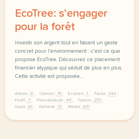
EcoTree: s’engager
pour la forêt
Investir son argent tout en faisant un geste
concret pour l’environnement : c’est ce que
propose EcoTree. Découvrez ce placement
financier atypique qui séduit de plus en plus.
Cette activité est proposée…
Arbres
6
Camion
74
Ecotree
1
Facile
444
Forêt
7
Francaisfacile
411
France
270
Gaza
67
General
13
Media
431
exercice b2 ecotree s engager pour la foret investi