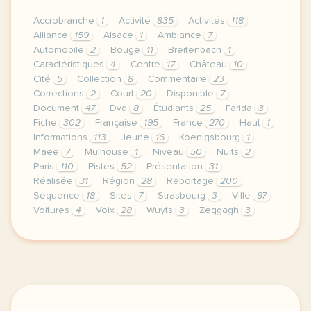
Accrobranche
1
Activité
835
Activités
118
Alliance
159
Alsace
1
Ambiance
7
Automobile
2
Bouge
11
Breitenbach
1
Caractéristiques
4
Centre
17
Château
10
Cité
5
Collection
8
Commentaire
23
Corrections
2
Court
20
Disponible
7
Document
47
Dvd
8
Étudiants
25
Farida
3
Fiche
302
Française
195
France
270
Haut
1
Informations
113
Jeune
16
Koenigsbourg
1
Maee
7
Mulhouse
1
Niveau
50
Nuits
2
Paris
110
Pistes
52
Présentation
31
Réalisée
31
Région
28
Reportage
200
Séquence
18
Sites
7
Strasbourg
3
Ville
97
Voitures
4
Voix
28
Wuyts
3
Zeggagh
3
le respect de votre vie privee est une priorite po