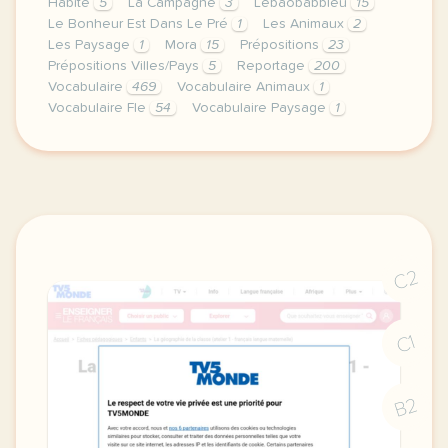
Habite
5
La Campagne
3
Lebaobabbleu
15
Le Bonheur Est Dans Le Pré
1
Les Animaux
2
Les Paysage
1
Mora
15
Prépositions
23
Prépositions Villes/Pays
5
Reportage
200
Vocabulaire
469
Vocabulaire Animaux
1
Vocabulaire Fle
54
Vocabulaire Paysage
1
cette derniere semaine de cours avec la premiere an
C2
C1
B2