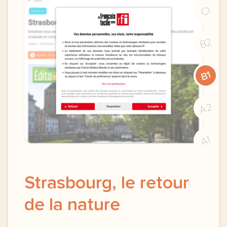
C1
B2
B1
A2
A1
Strasbourg, le retour
de la nature