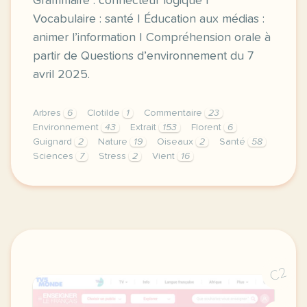
Grammaire : connecteur logique |
Vocabulaire : santé | Éducation aux médias :
animer l’information | Compréhension orale à
partir de Questions d’environnement du 7
avril 2025.
Arbres
6
Clotilde
1
Commentaire
23
Environnement
43
Extrait
153
Florent
6
Guignard
2
Nature
19
Oiseaux
2
Santé
58
Sciences
7
Stress
2
Vient
16
exercice c1 c2 comment les oiseaux et les arbres no
C2