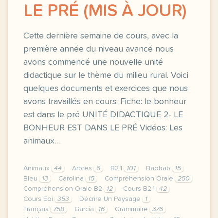
LE PRÉ (MIS À JOUR)
Cette dernière semaine de cours, avec la
première année du niveau avancé nous
avons commencé une nouvelle unité
didactique sur le thème du milieu rural. Voici
quelques documents et exercices que nous
avons travaillés en cours: Fiche: le bonheur
est dans le pré UNITÉ DIDACTIQUE 2- LE
BONHEUR EST DANS LE PRÉ Vidéos: Les
animaux…
Animaux
44
Arbres
6
B2.1
101
Baobab
15
Bleu
13
Carolina
15
Compréhension Orale
250
Compréhension Orale B2
12
Cours B2.1
42
Cours Eoi
353
Décrire Un Paysage
1
Français
758
García
16
Grammaire
376