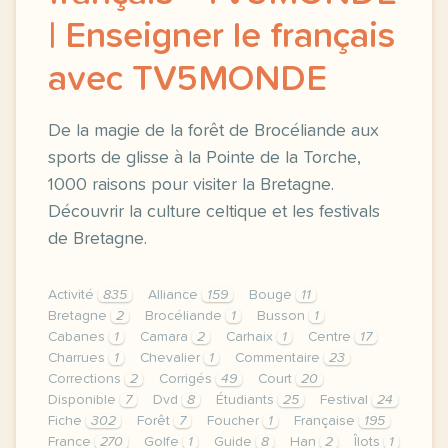
| Enseigner le français
avec TV5MONDE
De la magie de la forêt de Brocéliande aux
sports de glisse à la Pointe de la Torche,
1000 raisons pour visiter la Bretagne.
Découvrir la culture celtique et les festivals
de Bretagne.
Activité
835
Alliance
159
Bouge
11
Bretagne
2
Brocéliande
1
Busson
1
Cabanes
1
Camara
2
Carhaix
1
Centre
17
Charrues
1
Chevalier
1
Commentaire
23
Corrections
2
Corrigés
49
Court
20
Disponible
7
Dvd
8
Étudiants
25
Festival
24
Fiche
302
Forêt
7
Foucher
1
Française
195
France
270
Golfe
1
Guide
8
Han
2
Îlots
1