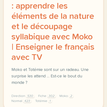
: apprendre les
éléments de la nature
et le découpage
syllabique avec Moko
| Enseigner le français
avec TV
Moko et Totémie sont sur un radeau. Une
surprise les attend … Est-ce le bout du
monde ?
Direction
530
Fiche
302
Moko
2
Normal
423
Totémie
1
didomi host didomi components button cursor pointer