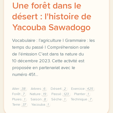
Une forêt dans le
désert : l'histoire de
Yacouba Sawadogo
Vocabulaire : l’agriculture | Grammaire : les
temps du passé | Compréhension orale
de l’émission C’est dans ta nature du
10 décembre 2023. Cette activité est
proposée en partenariat avec le
numéro 451…
Aller
38
Arbres
6
Désert
2
Exercice
425
Forêt
7
Nature
19
Passé
123
Planter
1
Pluies
1
Saison
8
Sèche
1
Technique
7
Terre
37
Yacouba
1
exercice b2 une foret dans le desert l histoire de 