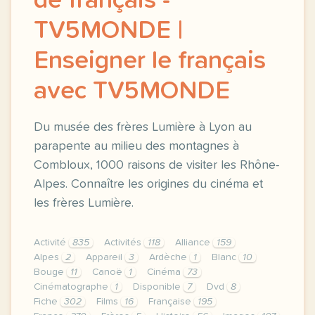
de français -
TV5MONDE |
Enseigner le français
avec TV5MONDE
Du musée des frères Lumière à Lyon au
parapente au milieu des montagnes à
Combloux, 1000 raisons de visiter les Rhône-
Alpes. Connaître les origines du cinéma et
les frères Lumière.
Activité
835
Activités
118
Alliance
159
Alpes
2
Appareil
3
Ardèche
1
Blanc
10
Bouge
11
Canoë
1
Cinéma
73
Cinématographe
1
Disponible
7
Dvd
8
Fiche
302
Films
16
Française
195