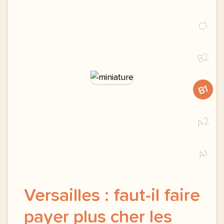
C1
B2
B1
A2
A1
Versailles : faut-il faire
payer plus cher les