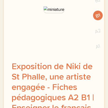
B2
B1
A2
A1
Exposition de Niki de
St Phalle, une artiste
engagée - Fiches
pédagogiques A2 B1 |