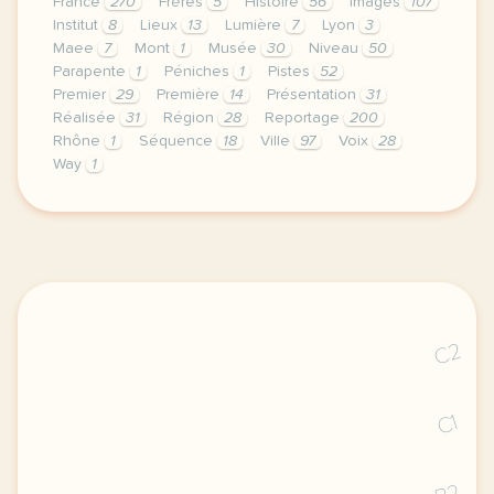
France
270
Frères
5
Histoire
56
Images
107
Institut
8
Lieux
13
Lumière
7
Lyon
3
Maee
7
Mont
1
Musée
30
Niveau
50
Parapente
1
Péniches
1
Pistes
52
Premier
29
Première
14
Présentation
31
Réalisée
31
Région
28
Reportage
200
Rhône
1
Séquence
18
Ville
97
Voix
28
Way
1
le respect de votre vie privee est une priorite p
C2
C1