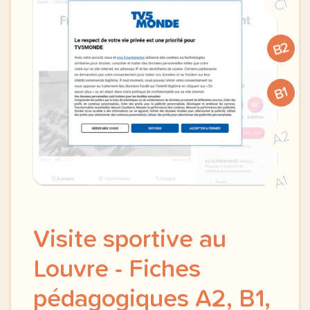
C1
B2
B1
A2
A1
Visite sportive au
Louvre - Fiches
pédagogiques A2, B1,