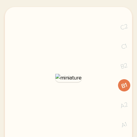
C2
C1
B2
B1
A2
A1