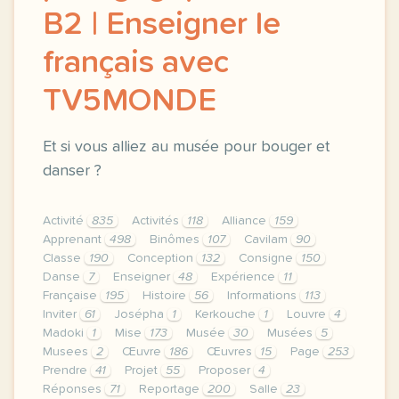
B2 | Enseigner le
français avec
TV5MONDE
Et si vous alliez au musée pour bouger et
danser ?
Activité
835
Activités
118
Alliance
159
Apprenant
498
Binômes
107
Cavilam
90
Classe
190
Conception
132
Consigne
150
Danse
7
Enseigner
48
Expérience
11
Française
195
Histoire
56
Informations
113
Inviter
61
Josépha
1
Kerkouche
1
Louvre
4
Madoki
1
Mise
173
Musée
30
Musées
5
Musees
2
Œuvre
186
Œuvres
15
Page
253
Prendre
41
Projet
55
Proposer
4
Réponses
71
Reportage
200
Salle
23