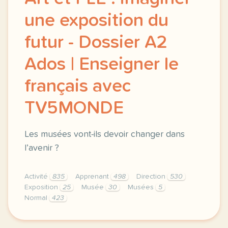
une exposition du
futur - Dossier A2
Ados | Enseigner le
français avec
TV5MONDE
Les musées vont-ils devoir changer dans
l’avenir ?
Activité
835
Apprenant
498
Direction
530
Exposition
25
Musée
30
Musées
5
Normal
423
didomi host didomi components button cursor pointer