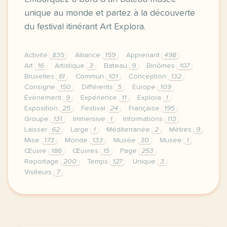
unique au monde et partez à la découverte
du festival itinérant Art Explora.
Activité
835
Alliance
159
Apprenant
498
Art
16
Artistique
3
Bateau
9
Binômes
107
Bruxelles
61
Commun
101
Conception
132
Consigne
150
Différents
5
Europe
109
Événement
9
Expérience
11
Explora
1
Exposition
25
Festival
24
Française
195
Groupe
131
Immersive
1
Informations
113
Laisser
62
Large
1
Méditerranée
2
Mètres
9
Mise
173
Monde
133
Musée
30
Musee
1
Œuvre
186
Œuvres
15
Page
253
Reportage
200
Temps
127
Unique
3
Visiteurs
7
le respect de votre vie privee est une priorite po