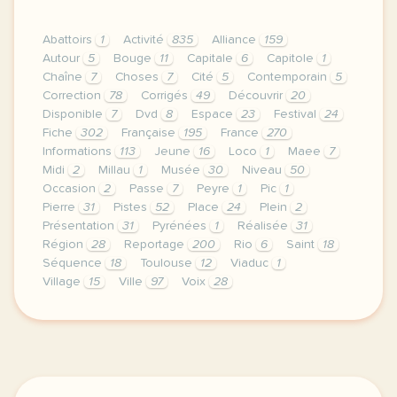
Abattoirs
1
Activité
835
Alliance
159
Autour
5
Bouge
11
Capitale
6
Capitole
1
Chaîne
7
Choses
7
Cité
5
Contemporain
5
Correction
78
Corrigés
49
Découvrir
20
Disponible
7
Dvd
8
Espace
23
Festival
24
Fiche
302
Française
195
France
270
Informations
113
Jeune
16
Loco
1
Maee
7
Midi
2
Millau
1
Musée
30
Niveau
50
Occasion
2
Passe
7
Peyre
1
Pic
1
Pierre
31
Pistes
52
Place
24
Plein
2
Présentation
31
Pyrénées
1
Réalisée
31
Région
28
Reportage
200
Rio
6
Saint
18
Séquence
18
Toulouse
12
Viaduc
1
Village
15
Ville
97
Voix
28
le respect de votre vie privee est une priorite p