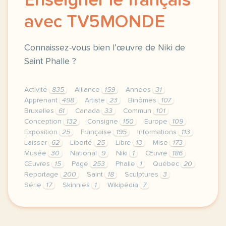
Enseigner le français
avec TV5MONDE
Connaissez-vous bien l’œuvre de Niki de
Saint Phalle ?
Activité
835
Alliance
159
Années
31
Apprenant
498
Artiste
23
Binômes
107
Bruxelles
61
Canada
33
Commun
101
Conception
132
Consigne
150
Europe
109
Exposition
25
Française
195
Informations
113
Laisser
62
Liberté
25
Libre
13
Mise
173
Musée
30
National
9
Niki
1
Œuvre
186
Œuvres
15
Page
253
Phalle
1
Québec
20
Reportage
200
Saint
18
Sculptures
3
Série
17
Skinnies
1
Wikipédia
7
le respect de votre vie privee est une priorite pou