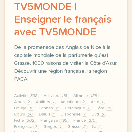
TV5MONDE |
Enseigner le français
avec TV5MONDE
De la promenade des Anglais de Nice à la
capitale mondiale de la parfumerie qu’est
Grasse, 1000 raisons de visiter la Côte d’Azur.
Découvrir une région française, la région
PACA.
Activité
835
Activités
118
Alliance
159
Alpes
2
Antibes
1
Aquatique
2
Azur
1
Bouge
11
Cannes
11
Céramique
1
Côte
10
Cours
90
Daluis
1
Disponible
7
Dvd
8
Fiche
302
Française
195
France
270
Françoise
7
Gorges
1
Grasse
3
Ile
1