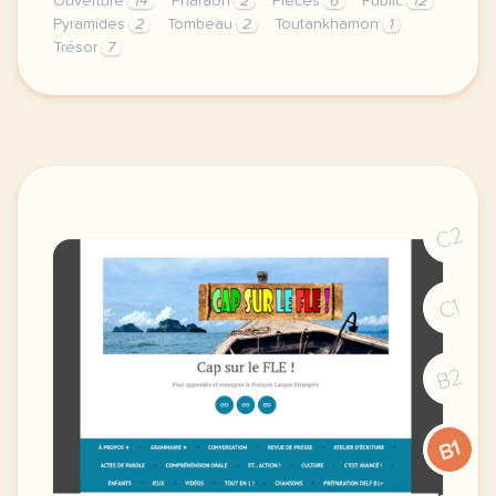
Ouverture
14
Pharaon
2
Pièces
6
Public
12
Pyramides
2
Tombeau
2
Toutankhamon
1
Trésor
7
exercice b1 le nouveau musee du caire va accueillir
C2
C1
B2
B1