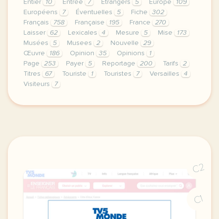
Entier
10
Entrée
7
Étrangers
5
Europe
109
Européens
7
Éventuelles
5
Fiche
302
Français
758
Française
195
France
270
Laisser
62
Lexicales
4
Mesure
5
Mise
173
Musées
5
Musees
2
Nouvelle
29
Œuvre
186
Opinion
35
Opinions
1
Page
253
Payer
5
Reportage
200
Tarifs
2
Titres
67
Touriste
1
Touristes
7
Versailles
4
Visiteurs
7
continuer sans accepter le respect de votre vie pri
C2
C1