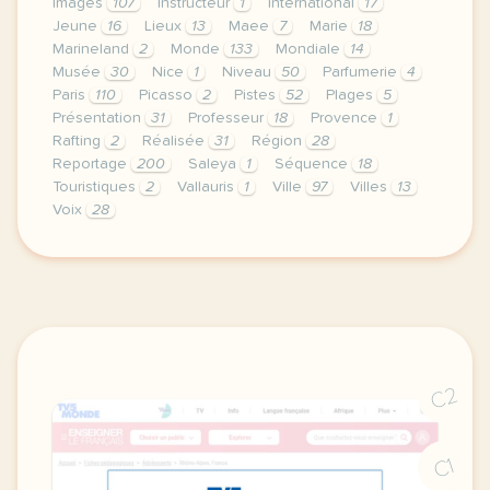
Images
107
Instructeur
1
International
17
Jeune
16
Lieux
13
Maee
7
Marie
18
Marineland
2
Monde
133
Mondiale
14
Musée
30
Nice
1
Niveau
50
Parfumerie
4
Paris
110
Picasso
2
Pistes
52
Plages
5
Présentation
31
Professeur
18
Provence
1
Rafting
2
Réalisée
31
Région
28
Reportage
200
Saleya
1
Séquence
18
Touristiques
2
Vallauris
1
Ville
97
Villes
13
Voix
28
le respect de votre vie privee est une priorite p
C2
C1