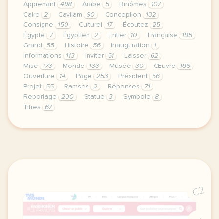
Apprenant
498
Arabe
5
Binômes
107
Caire
2
Cavilam
90
Conception
132
Consigne
150
Culturel
17
Écoutez
25
Égypte
7
Égyptien
2
Entier
10
Française
195
Grand
55
Histoire
56
Inauguration
1
Informations
113
Inviter
61
Laisser
62
Mise
173
Monde
133
Musée
30
Œuvre
186
Ouverture
14
Page
253
Président
56
Projet
55
Ramsès
2
Réponses
71
Reportage
200
Statue
3
Symbole
8
Titres
67
continuer sans accepter le respect de votre vie pri
C2