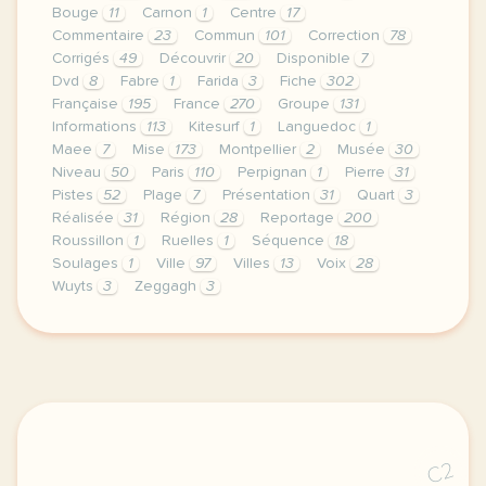
Bouge
11
Carnon
1
Centre
17
Commentaire
23
Commun
101
Correction
78
Corrigés
49
Découvrir
20
Disponible
7
Dvd
8
Fabre
1
Farida
3
Fiche
302
Française
195
France
270
Groupe
131
Informations
113
Kitesurf
1
Languedoc
1
Maee
7
Mise
173
Montpellier
2
Musée
30
Niveau
50
Paris
110
Perpignan
1
Pierre
31
Pistes
52
Plage
7
Présentation
31
Quart
3
Réalisée
31
Région
28
Reportage
200
Roussillon
1
Ruelles
1
Séquence
18
Soulages
1
Ville
97
Villes
13
Voix
28
Wuyts
3
Zeggagh
3
le respect de votre vie privee est une priorite po
C2