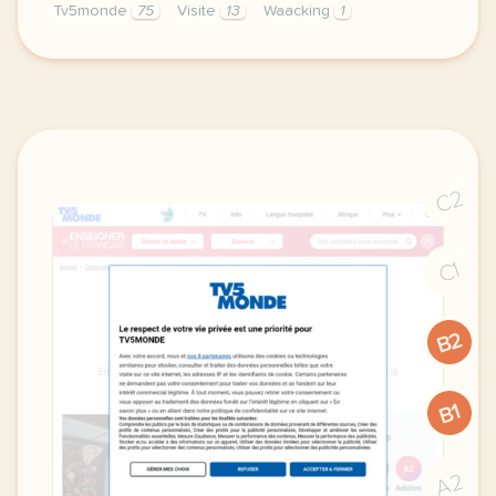
Tv5monde
75
Visite
13
Waacking
1
le respect de votre vie privee est une priorite po
C2
C1
B2
B1
A2