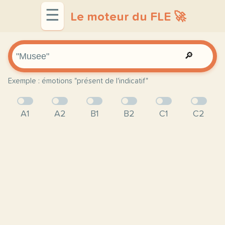
☰
Le moteur du FLE 🚀
🔎
Exemple : émotions "présent de l'indicatif"
A1
A2
B1
B2
C1
C2