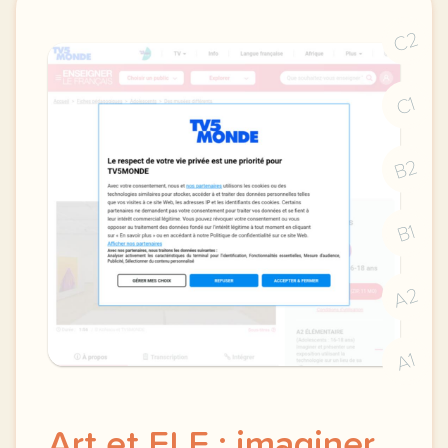
C2
C1
B2
B1
A2
A1
Art et FLE : imaginer