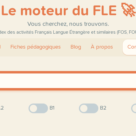
Le moteur du FLE 🚀
Vous cherchez, nous trouvons.
ndex des activités Français Langue Étrangère et similaires (FOS, FO
l
Fiches pédagogiques
Blog
À propos
Con
2
B1
B2