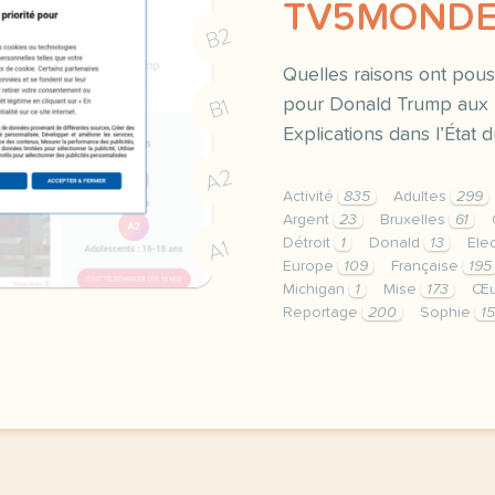
TV5MOND
B2
Quelles raisons ont pous
pour Donald Trump aux p
B1
Explications dans l’État 
A2
Activité
835
Adultes
299
Argent
23
Bruxelles
61
Détroit
1
Donald
13
Ele
A1
Europe
109
Française
195
Michigan
1
Mise
173
Œu
Reportage
200
Sophie
15
le respect de votre vie 