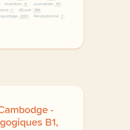
Invention
6
Journaliste
45
reno
1
Œuvre
186
Reportage
200
Révolutionné
1
privee est une priorite pour tv5mondeavec votre accord n
 Cambodge -
gogiques B1,