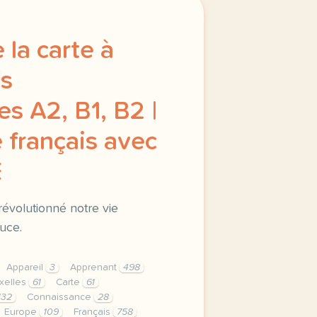
 la carte à
es
s A2, B1, B2 |
 français avec
E
 révolutionné notre vie
puce.
Appareil
3
Apprenant
498
xelles
61
Carte
61
132
Connaissance
28
Europe
109
Français
758