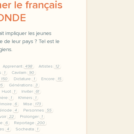
er le français
MONDE
vait impliquer les jeunes
e de leur pays ? Tel est le
giens.
Apprenant
498
Artistes
12
s
1
Cavilam
90
150
Dictature
1
Encore
15
95
Générations
3
Huot
1
Inviter
61
mère
1
Khmers
1
émoire
6
Mise
173
ériode
4
Personnes
55
voir
22
Prolonger
1
me
6
Reportage
200
es
4
Socheata
1