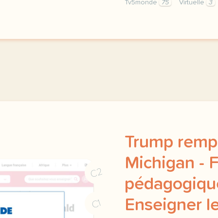
Tv5monde
75
Virtuelle
3
le respect de votre vie 
Trump rempo
Michigan - 
C2
pédagogique
Enseigner le
C1