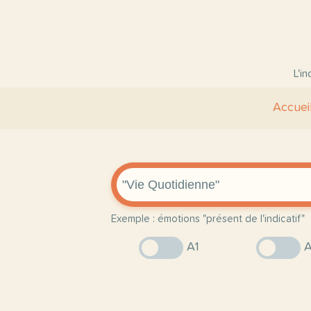
L'i
Accuei
Exemple : émotions "présent de l'indicatif"
A1
A