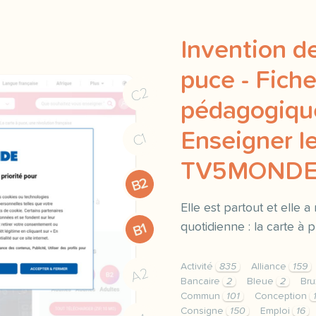
Invention de
puce - Fich
C2
pédagogique
Enseigner le
C1
TV5MOND
B2
Elle est partout et elle a
quotidienne : la carte à 
B1
Activité
835
Alliance
159
A2
Bancaire
2
Bleue
2
Bru
Commun
101
Conception
Consigne
150
Emploi
16