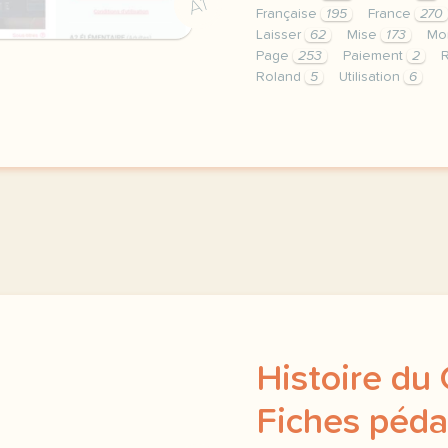
A1
Française
195
France
270
Laisser
62
Mise
173
Mo
Page
253
Paiement
2
Roland
5
Utilisation
6
le respect de votre vie 
Histoire du
Fiches péda