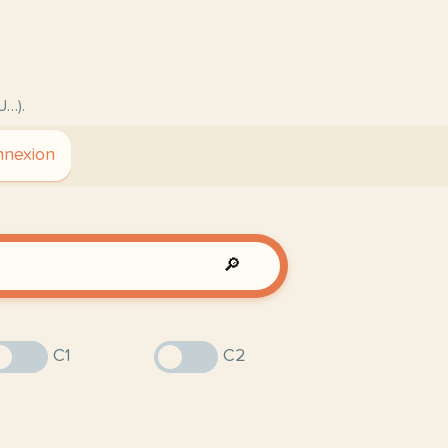
U…).
nexion
🔎
C1
C2