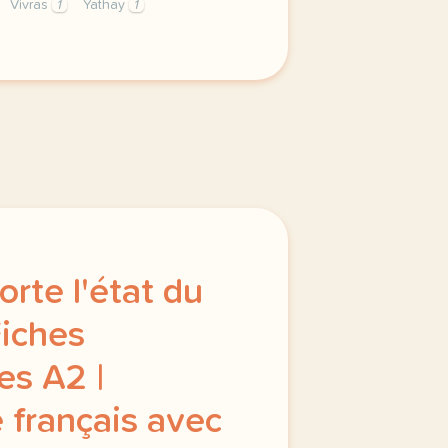
Vivras
1
Yathay
1
privee est une priorite pour tv5mondeavec votre accord n
rte l'état du
Fiches
s A2 |
 français avec