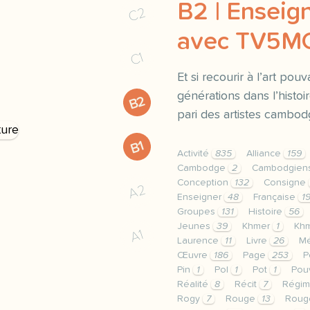
B2 | Enseign
C2
avec TV5
C1
Et si recourir à l’art pou
générations dans l’histoir
B2
pari des artistes cambod
B1
Activité
835
Alliance
159
Cambodge
2
Cambodgien
Conception
132
Consigne
A2
Enseigner
48
Française
1
Groupes
131
Histoire
56
Jeunes
39
Khmer
1
Kh
A1
Laurence
11
Livre
26
M
Œuvre
186
Page
253
P
Pin
1
Pol
1
Pot
1
Pou
Réalité
8
Récit
7
Régi
Rogy
7
Rouge
13
Roug