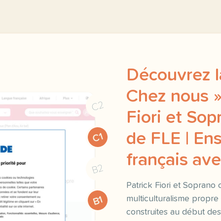
Découvrez l
Chez nous »
C2
Fiori et Sop
de FLE | Ens
C1
français a
B2
Patrick Fiori et Soprano 
multiculturalisme propre
B1
construites au début de