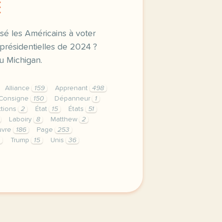
E
sé les Américains à voter
résidentielles de 2024 ?
du Michigan.
Alliance
159
Apprenant
498
Consigne
150
Dépanneur
1
ctions
2
État
15
États
51
Laboiry
8
Matthew
2
vre
186
Page
253
Trump
15
Unis
36
privee est une priorite pour tv5mondeavec votre accord no