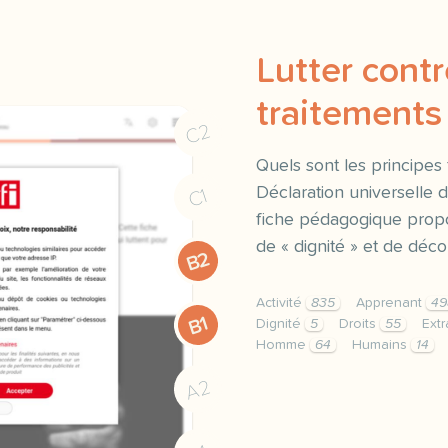
Lutter contr
traitements
C2
Quels sont les principe
Déclaration universelle 
C1
fiche pédagogique propos
de « dignité » et de déco
B2
Activité
835
Apprenant
49
B1
Dignité
5
Droits
55
Extr
Homme
64
Humains
14
fiche b2 lutter contre le
A2