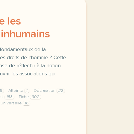
e les
 inhumains
s fondamentaux de la
des droits de l’homme ? Cette
e de réfléchir à la notion
uvrir les associations qui…
8
Atteinte
1
Déclaration
22
ait
153
Fiche
302
Universelle
16
s traitements inhumains quels sont les principes fondament