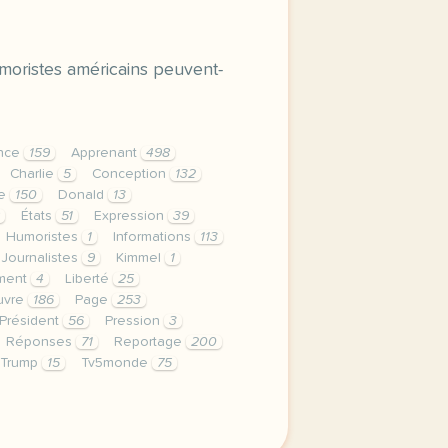
humoristes américains peuvent-
ance
159
Apprenant
498
Charlie
5
Conception
132
ne
150
Donald
13
États
51
Expression
39
Humoristes
1
Informations
113
Journalistes
9
Kimmel
1
ment
4
Liberté
25
vre
186
Page
253
Président
56
Pression
3
Réponses
71
Reportage
200
Trump
15
Tv5monde
75
privee est une priorite pour tv5mondeavec votre accord n