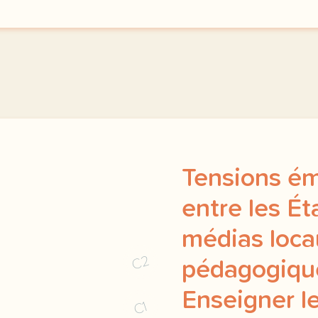
Tensions é
entre les Ét
médias loca
C2
pédagogiqu
Enseigner le
C1