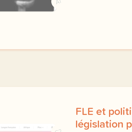
A1
FLE et polit
législation 
C2