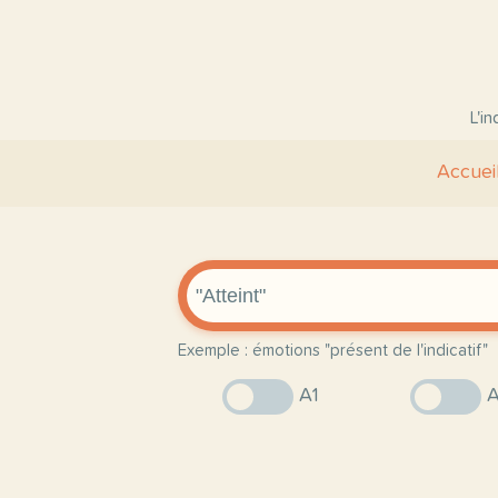
L'i
Accuei
Exemple : émotions "présent de l'indicatif"
A1
A