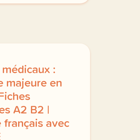
 médicaux :
e majeure en
Fiches
es A2 B2 |
 français avec
E