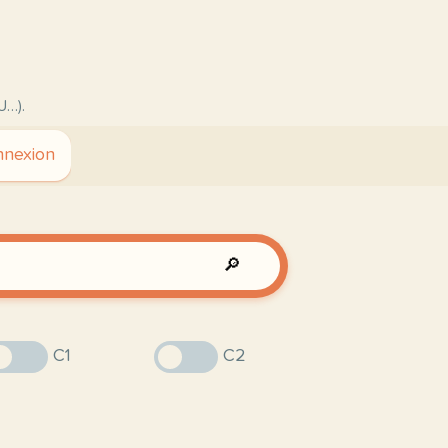
U…).
nexion
🔎
C1
C2