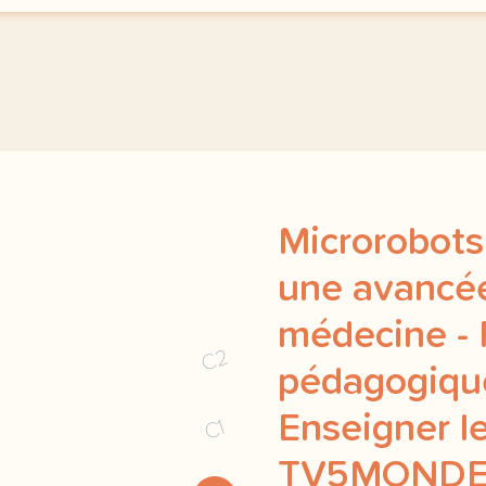
Microrobots
une avancé
médecine - 
C2
pédagogiqu
Enseigner le
C1
TV5MOND