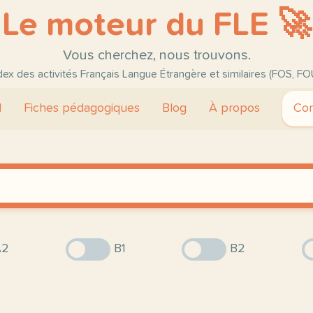
Le moteur du FLE 🚀
Vous cherchez, nous trouvons.
ndex des activités Français Langue Étrangère et similaires (FOS, FO
l
Fiches pédagogiques
Blog
À propos
Con
2
B1
B2