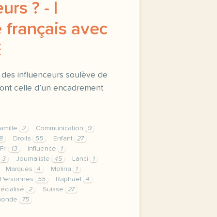
urs ? - |
 français avec
E
des influenceurs soulève de
ont celle d’un encadrement
amille
2
Communication
9
8
Droits
55
Enfant
27
Fri
13
Influence
1
3
Journaliste
45
Lanci
1
Marques
4
Molina
1
Personnes
55
Raphaël
4
écialisé
2
Suisse
27
monde
75
privee est une priorite pour tv5mondeavec votre accord nou