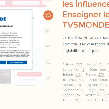
les influence
Enseigner le
C1
TV5MOND
B2
La montée en puissance 
nombreuses questions d
B1
législatif spécifique.
A2
Activité
835
Avocat
3
C
Convention
6
Dominique
Enfants
110
France
270
A1
Influenceur
4
Influenceurs
Laresche
6
Législation
3
Objmonde
4
Page
253
Rapport
16
Réalité
8
Sp
Temps
127
Trafic
4
Tv5
le respect de votre vie 