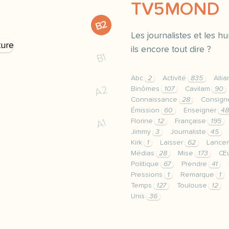
TV5MOND
B2
Les journalistes et les 
ils encore tout dire ?
B1
Abc
2
Activité
835
Alli
A2
Binômes
107
Cavilam
90
Connaissance
28
Consig
Émission
60
Enseigner
48
A1
Florine
12
Française
195
Jimmy
3
Journaliste
45
Kirk
1
Laisser
62
Lance
Médias
28
Mise
173
Œu
Politique
67
Prendre
41
Pressions
1
Remarque
1
Temps
127
Toulouse
12
Unis
36
le respect de votre vie 