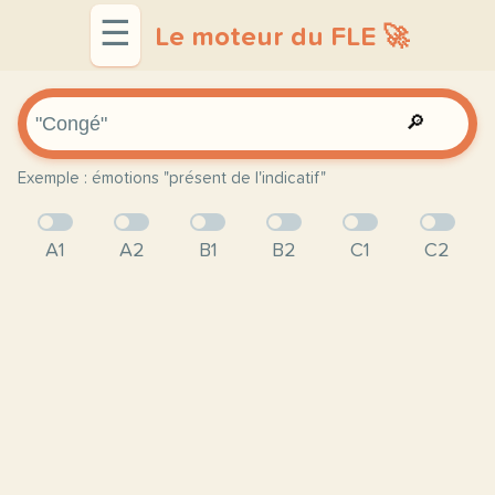
☰
Le moteur du FLE 🚀
🔎
Exemple : émotions "présent de l'indicatif"
A1
A2
B1
B2
C1
C2