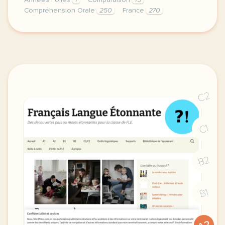
Années Folles
1
Comparaison
15
Compréhension Orale
250
France
270
coco chanel man ray josephine baker kiki de montpar
C2
C1
B2
B1