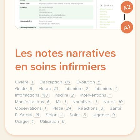
A2
A1
Les notes narratives
en soins infirmiers
Civière
1
Description
88
Évolution
5
Guide
8
Heure
21
Infirmière
2
Infirmiers
1
Informations
113
Inscrire
2
Interventions
1
Manifestations
6
Mir
1
Narratives
1
Notes
10
Observations
1
Place
24
Réactions
3
Santé
Et Social
18
Selon
4
Soins
3
Urgence
9
Usager
1
Utilisation
6
theme sante et social duree 150 minutes 2 h 30 nivea