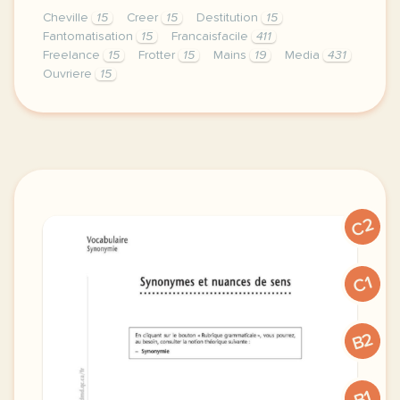
Cheville
15
Creer
15
Destitution
15
Fantomatisation
15
Francaisfacile
411
Freelance
15
Frotter
15
Mains
19
Media
431
Ouvriere
15
exercice b1 un bol d air libre comme l air ne pas ma
C2
C1
B2
B1