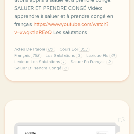
avons appris à saluer et à prendre congé.
SALUER ET PRENDRE CONGÉ Vidéo:
apprendre à saluer et à prendre congé en
français
https://www.youtube.com/watch?
v=xwqkt1eREeQ
Les salutations
Actes De Parole
80
Cours Eoi
353
Français
758
Les Salutations
3
Lexique Fle
61
Lexique Les Salutations
1
Saluer En Français
2
Saluer Et Prendre Congé
3
image canva comcette premiere semaine de cours ave
C2