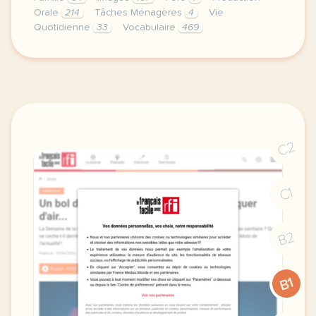
Orale
214
Tâches Ménagères
4
Vie
Quotidienne
33
Vocabulaire
469
l artiste suedois johan bavman a photographie des p
C2
C1
B2
B1