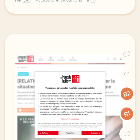
Fle
54
Vocabulaire Salutations Fle
1
image pixabay comvoici une petite fiche de vocabula
C2
C1
B2
B1
A2