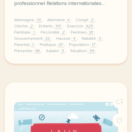
professionnel Relations internationales…
Allemagne
10
Allemand
4
Congé
2
Crèche
2
Enfants
110
Exercice
425
Familiale
1
Fécondité
2
Femmes
81
Gouvernement
32
Hausse
4
Natalité
3
Parental
1
Politique
67
Population
17
Présenter
96
Salaire
5
Situation
39
exercice b1 relations internationales presenter la 
C2
C1