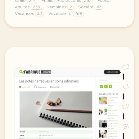
Orale
214
Public : Adolescents
257
Public :
Adultes
256
Semaines
2
Société
47
Vacances
33
Vocabulaire
469
duree 1 heure niveau b1 b2 public adolescents et a
C2
C1
B2
B1