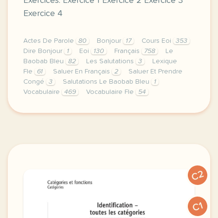
Exercices: Exercice 1 Exercice 2 Exercice 3
Exercice 4
Actes De Parole
80
Bonjour
17
Cours Eoi
353
Dire Bonjour
1
Eoi
130
Français
758
Le
Baobab Bleu
82
Les Salutations
3
Lexique
Fle
61
Saluer En Français
2
Saluer Et Prendre
Congé
3
Salutations Le Baobab Bleu
1
Vocabulaire
469
Vocabulaire Fle
54
image pixabay comcette derniere semaine avec la pr
C2
C1