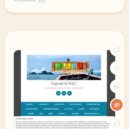
Vocabulaire
469
niveau b1 2 objectifs comprendre le processus d une
C2
C1
B2
B1
A2