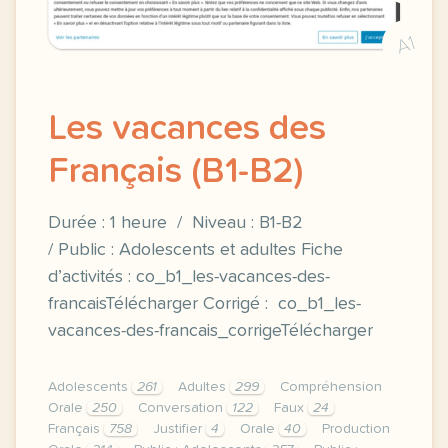
A1
Les vacances des
Français (B1-B2)
Durée : 1 heure / Niveau : B1-B2
/ Public : Adolescents et adultes Fiche
d’activités : co_b1_les-vacances-des-
francaisTélécharger Corrigé : co_b1_les-
vacances-des-francais_corrigeTélécharger
Adolescents
261
Adultes
299
Compréhension
Orale
250
Conversation
122
Faux
24
Français
758
Justifier
4
Orale
40
Production