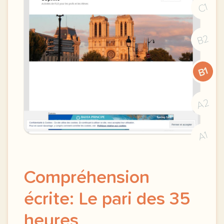
C1
B2
B1
A2
A1
Compréhension
écrite: Le pari des 35
heures