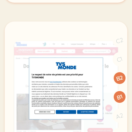
C2
C1
B2
B1
A2