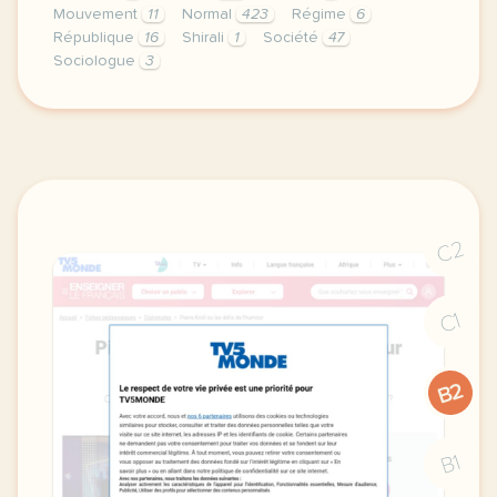
Mouvement
11
Normal
423
Régime
6
République
16
Shirali
1
Société
47
Sociologue
3
didomi host didomi components button cursor pointer
C2
C1
B2
B1