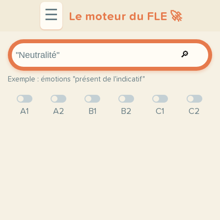
☰
Le moteur du FLE 🚀
🔎
Exemple : émotions "présent de l'indicatif"
A1
A2
B1
B2
C1
C2