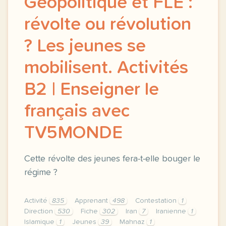
Géopolitique et FLE :
révolte ou révolution
? Les jeunes se
mobilisent. Activités
B2 | Enseigner le
français avec
TV5MONDE
Cette révolte des jeunes fera-t-elle bouger le
régime ?
Activité
835
Apprenant
498
Contestation
1
Direction
530
Fiche
302
Iran
7
Iranienne
1
Islamique
1
Jeunes
39
Mahnaz
1