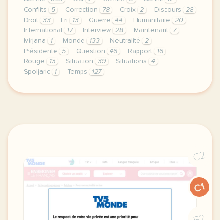
Conflits
5
Correction
78
Croix
2
Discours
28
Droit
33
Fri
13
Guerre
44
Humanitaire
20
International
17
Interview
28
Maintenant
7
Mirjana
1
Monde
133
Neutralité
2
Présidente
5
Question
46
Rapport
16
Rouge
13
Situation
39
Situations
4
Spoljaric
1
Temps
127
le respect de votre vie privee est une priorite pour
C2
C1
B2