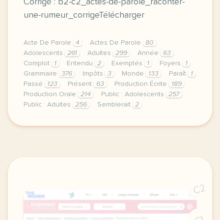
Corrigé : b2-c2_actes-de-parole_raconter-
une-rumeur_corrigeTélécharger
Acte De Parole
4
Actes De Parole
80
Adolescents
261
Adultes
299
Année
63
Complot
1
Entendu
2
Exemptés
1
Foyers
1
Grammaire
376
Impôts
3
Monde
133
Paraît
1
Passé
123
Présent
63
Production Écrite
189
Production Orale
214
Public : Adolescents
257
Public : Adultes
256
Semblerait
2
duree 1h00 niveau b2 c2 public grands adolescents e
C2