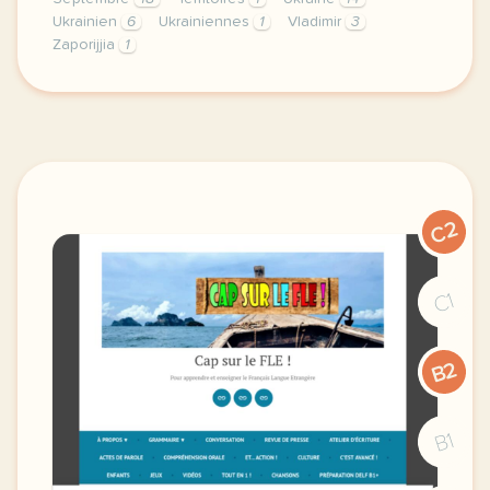
Ukrainien
6
Ukrainiennes
1
Vladimir
3
Zaporijjia
1
continuer sans accepter le respect de votre vie pr
C2
C1
B2
B1