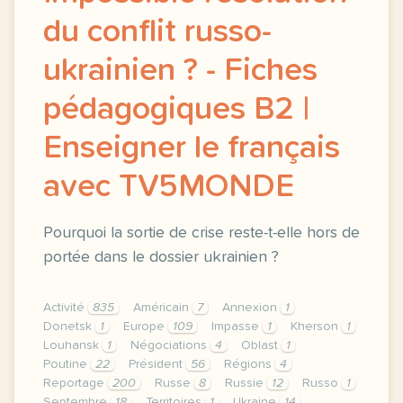
du conflit russo-
ukrainien ? - Fiches
pédagogiques B2 |
Enseigner le français
avec TV5MONDE
Pourquoi la sortie de crise reste-t-elle hors de
portée dans le dossier ukrainien ?
Activité
835
Américain
7
Annexion
1
Donetsk
1
Europe
109
Impasse
1
Kherson
1
Louhansk
1
Négociations
4
Oblast
1
Poutine
22
Président
56
Régions
4
Reportage
200
Russe
8
Russie
12
Russo
1
Septembre
18
Territoires
1
Ukraine
14