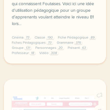
qui connaissent Foutaises. Voici ici une idée
d’utilisation pédagogique pour un groupe
d’apprenants voulant atteindre le niveau B1
lors…
Cinéma
73
Classe
190
Fiche Pédagogique
89
Fiches Pédagogiques
73
Grammaire
376
Groupe
131
Personnages
20
Présent
63
Professeur
18
Vidéo
308
bonjour a tous je vous propose ce soir une fiche pe
C2