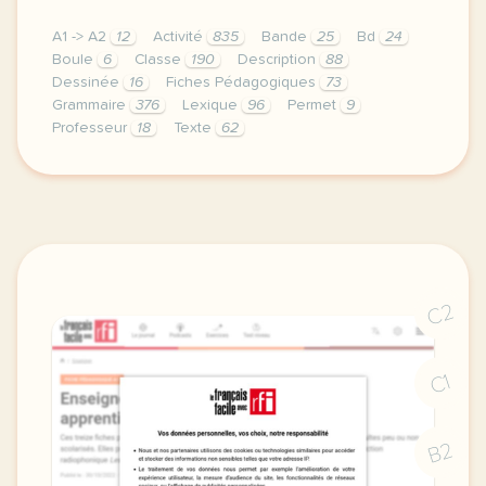
A1 -> A2
12
Activité
835
Bande
25
Bd
24
Boule
6
Classe
190
Description
88
Dessinée
16
Fiches Pédagogiques
73
Grammaire
376
Lexique
96
Permet
9
Professeur
18
Texte
62
vous retrouverez ici une fiche pedagogique sur l ex
C2
C1
B2