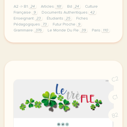
A2 -> B1
24
Articles
161
Bd
24
Culture
Française
9
Documents Authentiques
42
Enseignant
23
Étudiants
25
Fiches
Pédagogiques
73
Futur Proche
9
Grammaire
376
Le Monde Du Fle
39
Paris
110
dans le dernier album de lucky luke jul et achde pr
C2
C1
B2