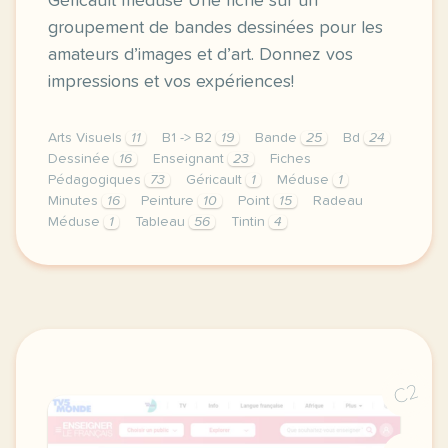
Géricault médusé Une fiche sur un
groupement de bandes dessinées pour les
amateurs d’images et d’art. Donnez vos
impressions et vos expériences!
Arts Visuels
11
B1 -> B2
19
Bande
25
Bd
24
Dessinée
16
Enseignant
23
Fiches
Pédagogiques
73
Géricault
1
Méduse
1
Minutes
16
Peinture
10
Point
15
Radeau
Méduse
1
Tableau
56
Tintin
4
gericault meduse une fiche sur un groupement de ban
C2