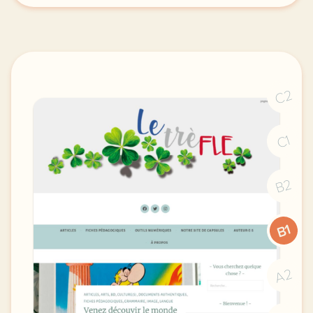
C2
C1
B2
B1
A2