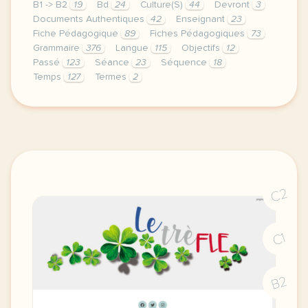
B1 -> B2
19
Bd
24
Culture(S)
44
Devront
3
Documents Authentiques
42
Enseignant
23
Fiche Pédagogique
89
Fiches Pédagogiques
73
Grammaire
376
Langue
115
Objectifs
12
Passé
123
Séance
23
Séquence
18
Temps
127
Termes
2
bonjour tout le monde voici une fiche pedagogique s
C2
C1
B2