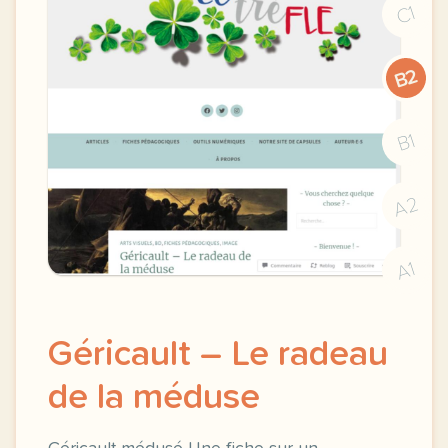
C1
B2
B1
A2
A1
Géricault – Le radeau
de la méduse