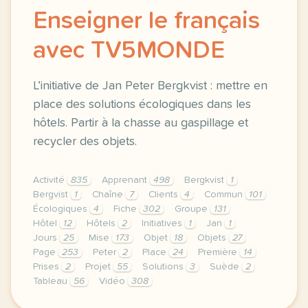
Enseigner le français
avec TV5MONDE
L’initiative de Jan Peter Bergkvist : mettre en
place des solutions écologiques dans les
hôtels. Partir à la chasse au gaspillage et
recycler des objets.
Activité
835
Apprenant
498
Bergkvist
1
Bergvist
1
Chaîne
7
Clients
4
Commun
101
Écologiques
4
Fiche
302
Groupe
131
Hôtel
12
Hôtels
2
Initiatives
1
Jan
1
Jours
25
Mise
173
Objet
18
Objets
27
Page
253
Peter
2
Place
24
Première
14
Prises
2
Projet
55
Solutions
3
Suède
2
Tableau
56
Vidéo
308
le respect de votre vie privee est une priorite po