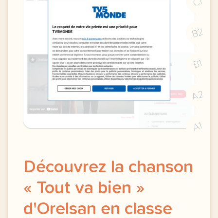
C1
B2
B1
A2
A1
Découvrez la chanson
« Tout va bien »
d'Orelsan en classe