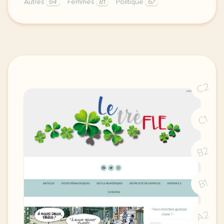
Autres
64
Femmes
81
Politique
67
aujourd hui c est la journee internationale de la f
C2
C1
B2
B1
A2