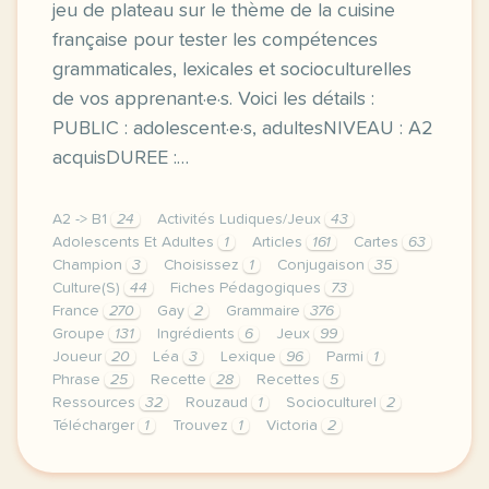
jeu de plateau sur le thème de la cuisine
française pour tester les compétences
grammaticales, lexicales et socioculturelles
de vos apprenant·e·s. Voici les détails :
PUBLIC : adolescent·e·s, adultesNIVEAU : A2
acquisDUREE :…
A2 -> B1
24
Activités Ludiques/Jeux
43
Adolescents Et Adultes
1
Articles
161
Cartes
63
Champion
3
Choisissez
1
Conjugaison
35
Culture(S)
44
Fiches Pédagogiques
73
France
270
Gay
2
Grammaire
376
Groupe
131
Ingrédients
6
Jeux
99
Joueur
20
Léa
3
Lexique
96
Parmi
1
Phrase
25
Recette
28
Recettes
5
Ressources
32
Rouzaud
1
Socioculturel
2
Télécharger
1
Trouvez
1
Victoria
2
envie de verifier les acquis de vos apprenant e s to