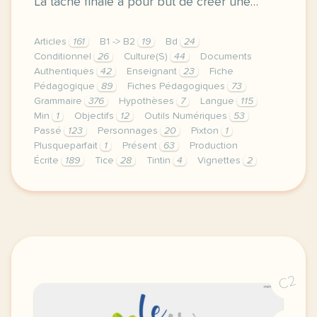
La tâche finale a pour but de créer une…
Articles
161
B1 -> B2
19
Bd
24
Conditionnel
26
Culture(S)
44
Documents
Authentiques
42
Enseignant
23
Fiche
Pédagogique
89
Fiches Pédagogiques
73
Grammaire
376
Hypothèses
7
Langue
115
Min
1
Objectifs
12
Outils Numériques
53
Passé
123
Personnages
20
Pixton
1
Plusqueparfait
1
Présent
63
Production
Écrite
189
Tice
28
Tintin
4
Vignettes
2
voici une sequence cle en main sur la bd tintin et 
C2