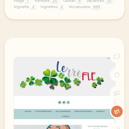
Plage
7
Rentrée
20
Utiliser
9
Vacances
33
Vignette
2
Vignettes
2
Vocabulaire
469
niveau a2 objectifs etudier une planche de bande des
C2
C1
B2
B1