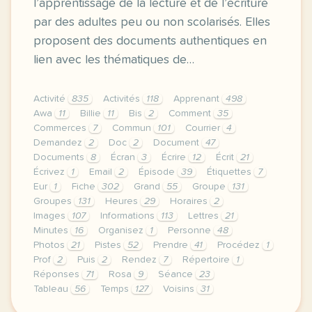
l’apprentissage de la lecture et de l’écriture
par des adultes peu ou non scolarisés. Elles
proposent des documents authentiques en
lien avec les thématiques de…
Activité
835
Activités
118
Apprenant
498
Awa
11
Billie
11
Bis
2
Comment
35
Commerces
7
Commun
101
Courrier
4
Demandez
2
Doc
2
Document
47
Documents
8
Écran
3
Écrire
12
Écrit
21
Écrivez
1
Email
2
Épisode
39
Étiquettes
7
Eur
1
Fiche
302
Grand
55
Groupe
131
Groupes
131
Heures
29
Horaires
2
Images
107
Informations
113
Lettres
21
Minutes
16
Organisez
1
Personne
48
Photos
21
Pistes
52
Prendre
41
Procédez
1
Prof
2
Puis
2
Rendez
7
Répertoire
1
Réponses
71
Rosa
9
Séance
23
Tableau
56
Temps
127
Voisins
31
fiche pedagogique a1 enseigner avec les voisins du 1