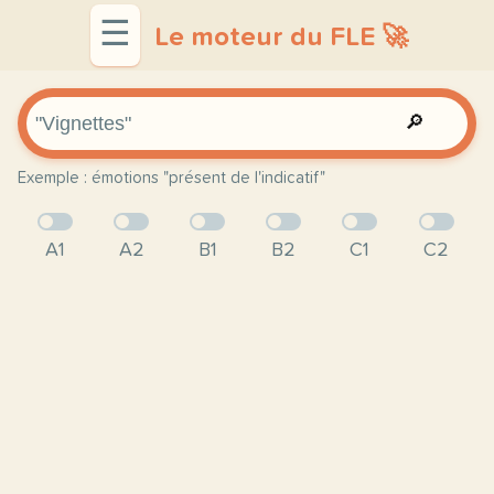
☰
Le moteur du FLE 🚀
🔎
Exemple : émotions "présent de l'indicatif"
A1
A2
B1
B2
C1
C2