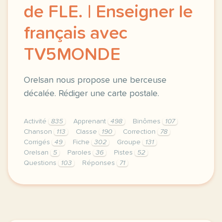
de FLE. | Enseigner le
français avec
TV5MONDE
Orelsan nous propose une berceuse
décalée. Rédiger une carte postale.
Activité
835
Apprenant
498
Binômes
107
Chanson
113
Classe
190
Correction
78
Corrigés
49
Fiche
302
Groupe
131
Orelsan
5
Paroles
36
Pistes
52
Questions
103
Réponses
71
le respect de votre vie privee est une priorite pou