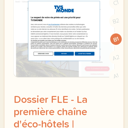
C1
B2
B1
A2
A1
Dossier FLE - La
première chaîne
d'éco-hôtels |