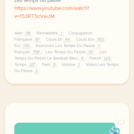
Les temps du passé
https://www.youtube.com/watch?
v=153RT5cVwJM
Aller
38
Bernadette
1
Conjugaison
Française
67
Cours B1
44
Cours Eoi
353
Eoi
130
Exercices Les Temps Du Passé
1
Français
758
Les Temps Du Passé
30
Les
Temps Du Passé Le Baobab Bleu
4
Passé
123
Temps
127
Train
9
Victime
1
Vidéo Les Temps
Du Passé
2
image pixabay comcette derniere semaine de cours av
C2