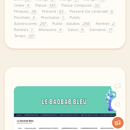
Ordre
4
Passé
123
Passé Composé
32
Phrases
38
Présent
63
Présent De L'Indicatif
6
Prochain
4
Prochaine
1
Public :
Adolescents
257
Public : Adultes
256
Rentrer
2
Rentrés
1
Révisions
4
Salon
9
Semaine
17
Temps
127
niveau a1 a2 public adolescents et adultes document 
C2
C1
B2