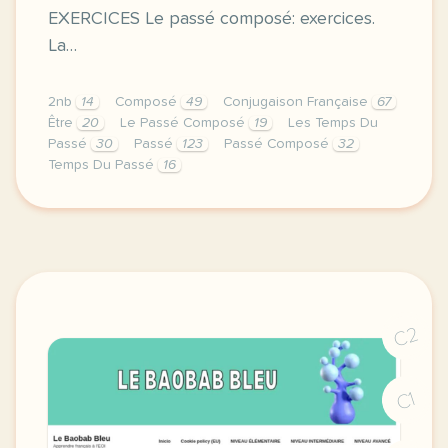
EXERCICES Le passé composé: exercices.
La…
2nb
14
Composé
49
Conjugaison Française
67
Être
20
Le Passé Composé
19
Les Temps Du
Passé
30
Passé
123
Passé Composé
32
Temps Du Passé
16
image encloque wordpress comcette derniere semaine de
C2
C1