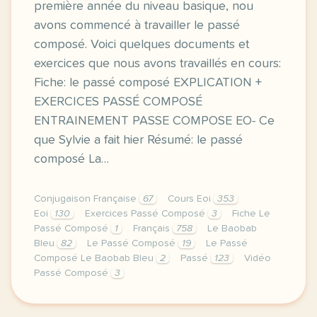
première année du niveau basique, nou
avons commencé à travailler le passé
composé. Voici quelques documents et
exercices que nous avons travaillés en cours:
Fiche: le passé composé EXPLICATION +
EXERCICES PASSÉ COMPOSÉ
ENTRAINEMENT PASSE COMPOSE EO- Ce
que Sylvie a fait hier Résumé: le passé
composé La…
Conjugaison Française
67
Cours Eoi
353
Eoi
130
Exercices Passé Composé
3
Fiche Le
Passé Composé
1
Français
758
Le Baobab
Bleu
82
Le Passé Composé
19
Le Passé
Composé Le Baobab Bleu
2
Passé
123
Vidéo
Passé Composé
3
image pixabay comcette derniere semaine de cours avec