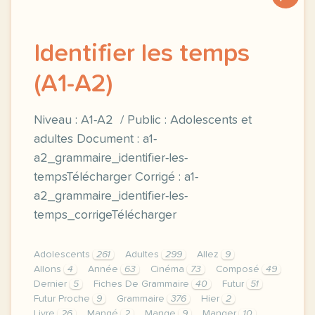
Identifier les temps
(A1-A2)
Niveau : A1-A2 / Public : Adolescents et
adultes Document : a1-
a2_grammaire_identifier-les-
tempsTélécharger Corrigé : a1-
a2_grammaire_identifier-les-
temps_corrigeTélécharger
Adolescents
261
Adultes
299
Allez
9
Allons
4
Année
63
Cinéma
73
Composé
49
Dernier
5
Fiches De Grammaire
40
Futur
51
Futur Proche
9
Grammaire
376
Hier
2
Livre
26
Mangé
2
Mange
9
Manger
10