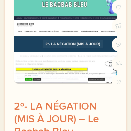
C1
B2
B1
A2
A1
2º- LA NÉGATION
(MIS À JOUR) – Le