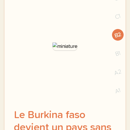
C1
B2
B1
A2
A1
Le Burkina faso
devient un pays sans