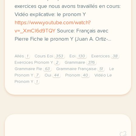
exercices que nous avons travaillés en cours:
Vidéo explicative: le pronom Y
https://www.youtube.com/watch?
v=_XmCI6d9TQY
Source: Français avec
Pierre Fiche le pronom Y (Juan A. Ortiz-…
Allés
1
Cours Eoi
353
Eoi
130
Exercices
38
Exercices Pronom Y
2
Grammaire
376
Grammaire Fle
63
Grammaire Française
51
Le
Pronom Y
7
Oui
44
Pronom
40
Vidéo Le
Pronom Y
1
cette derniere semaine de cours avec la deuxieme ann
C2