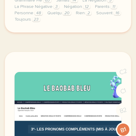
Grammaire Fle
63
Jamais
14
La Négation
5
La Phrase Négative
3
Négation
12
Parents
11
Personne
48
Quelqu
20
Rien
2
Souvent
16
Toujours
23
image tuscomienzosfranceses wordpress comcette dern
C2
C1
B2
B1