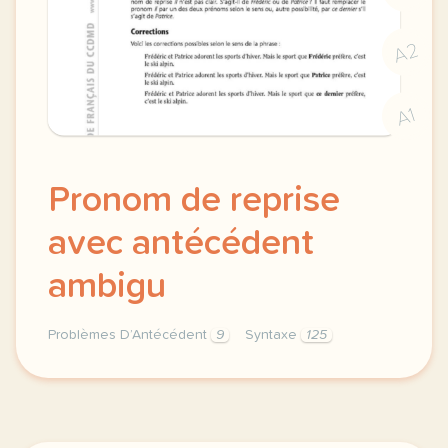
A2
A1
Pronom de reprise
avec antécédent
ambigu
Problèmes D’Antécédent
9
Syntaxe
125
pronom de reprise coherence textuelle avec anteceden