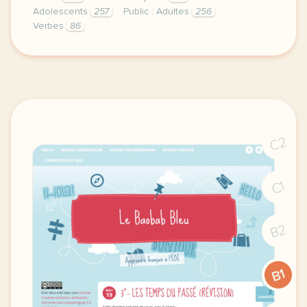
Adolescents
257
Public : Adultes
256
Verbes
86
elles sont allees au restaurant et elles ont tres bi
C2
C1
B2
B1