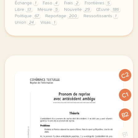
Échange
1
Faso
4
Frais
2
Frontières
5
Libre
13
Mesure
5
Nouvelle
29
Œuvre
186
Politique
67
Reportage
200
Ressortissants
1
Union
24
Visas
1
continuer sans accepter le respect de votre vie pr
C2
C1
B2
B1