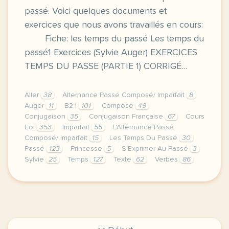
passé. Voici quelques documents et
exercices que nous avons travaillés en cours:
Fiche: les temps du passé Les temps du
passé1 Exercices (Sylvie Auger) EXERCICES
TEMPS DU PASSE (PARTIE 1) CORRIGÉ…
Aller
38
Alternance Passé Composé/ Imparfait
8
Auger
11
B2.1
101
Composé
49
Conjugaison
35
Conjugaison Française
67
Cours
Eoi
353
Imparfait
55
L'Alternance Passé
Composé/ Imparfait
15
Les Temps Du Passé
30
Passé
123
Princesse
5
S'Exprimer Au Passé
3
Sylvie
25
Temps
127
Texte
62
Verbes
86
cette derniere semaine de cours avec la premiere ann