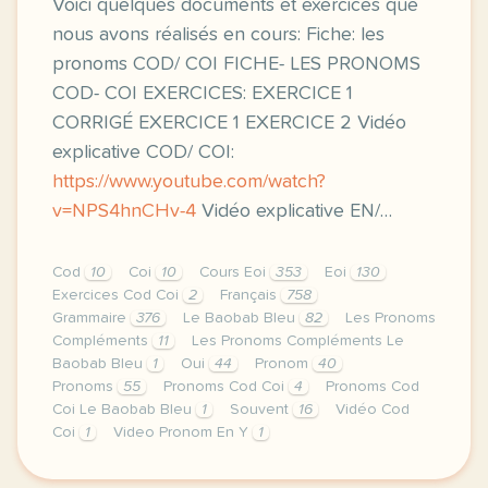
Voici quelques documents et exercices que
nous avons réalisés en cours: Fiche: les
pronoms COD/ COI FICHE- LES PRONOMS
COD- COI EXERCICES: EXERCICE 1
CORRIGÉ EXERCICE 1 EXERCICE 2 Vidéo
explicative COD/ COI:
https://www.youtube.com/watch?
v=NPS4hnCHv-4
Vidéo explicative EN/…
Cod
10
Coi
10
Cours Eoi
353
Eoi
130
Exercices Cod Coi
2
Français
758
Grammaire
376
Le Baobab Bleu
82
Les Pronoms
Compléments
11
Les Pronoms Compléments Le
Baobab Bleu
1
Oui
44
Pronom
40
Pronoms
55
Pronoms Cod Coi
4
Pronoms Cod
Coi Le Baobab Bleu
1
Souvent
16
Vidéo Cod
Coi
1
Video Pronom En Y
1
image pixabay comcette derniere semaine de cours av