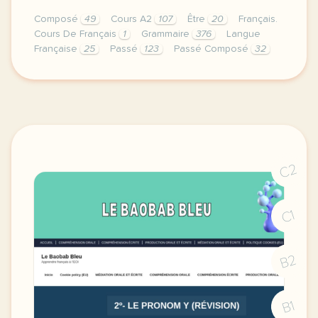
Composé
49
Cours A2
107
Être
20
Français.
Cours De Français
1
Grammaire
376
Langue
Française
25
Passé
123
Passé Composé
32
image antiseche wikispaces comcette semaine de cours 
C2
C1
B2
B1