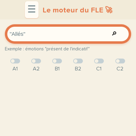
☰
Le moteur du FLE 🚀
🔎
Exemple : émotions "présent de l'indicatif"
A1
A2
B1
B2
C1
C2