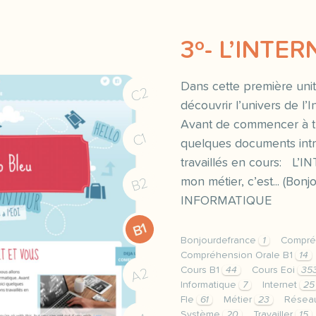
3º- L’INTE
Dans cette première unit
C2
découvrir l’univers de l’I
Avant de commencer à trav
C1
quelques documents int
travaillés en cours: L
B2
mon métier, c’est... (Bo
INFORMATIQUE
B1
Bonjourdefrance
1
Compré
Compréhension Orale B1
14
Cours B1
44
Cours Eoi
35
A2
Informatique
7
Internet
25
Fle
61
Métier
23
Résea
Système
20
Travailler
15