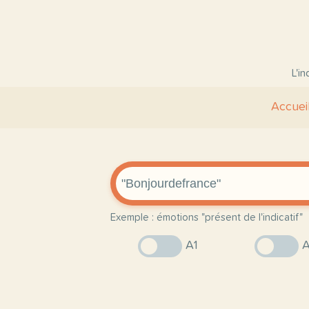
L'i
Accuei
Exemple : émotions "présent de l'indicatif"
A1
A