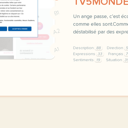
TV5MOND
B1
Un ange passe, c’est éc
comme elles sont.Commen
A2
déstabilisé par des expre
Description
88
Direction
A1
Expressions
33
Français
7
Sentiments
19
Situation
3
didomi host didomi compo