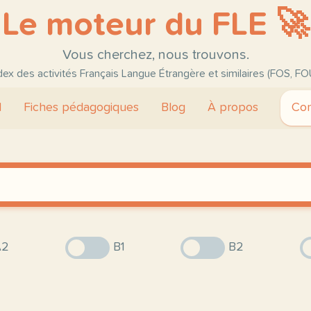
Le moteur du FLE 🚀
Vous cherchez, nous trouvons.
ndex des activités Français Langue Étrangère et similaires (FOS, FO
l
Fiches pédagogiques
Blog
À propos
Con
2
B1
B2