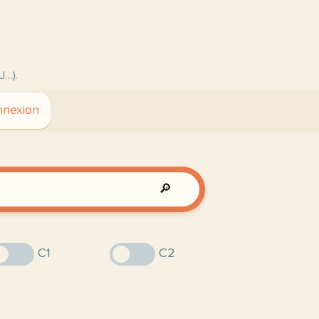
U…).
nexion
🔎
C1
C2