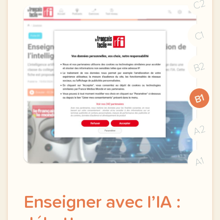
C2
C1
B2
B1
A2
A1
Enseigner avec l’IA :