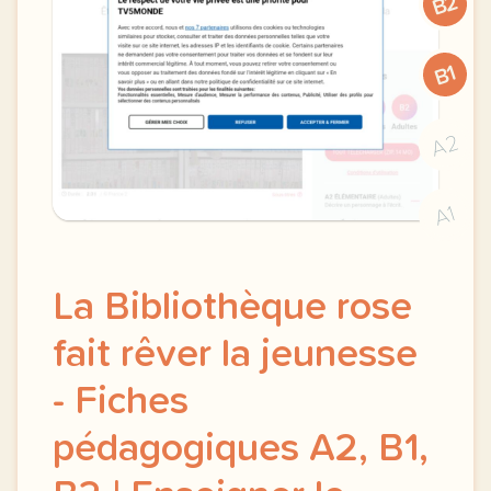
B2
B1
A2
A1
La Bibliothèque rose
fait rêver la jeunesse
- Fiches
pédagogiques A2, B1,