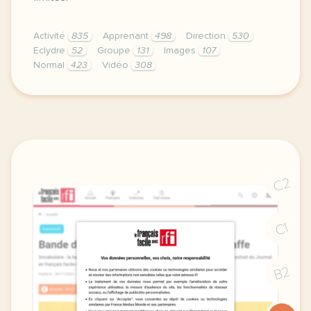
Activité
835
Apprenant
498
Direction
530
Eclydre
52
Groupe
131
Images
107
Normal
423
Vidéo
308
didomi host didomi components button cursor pointer
C2
C1
B2