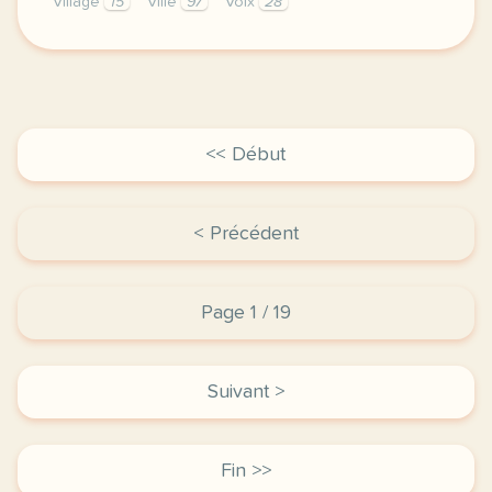
Village
15
Ville
97
Voix
28
le respect de votre vie privee est une priorite p
<< Début
< Précédent
Page 1 / 19
Suivant >
Fin >>