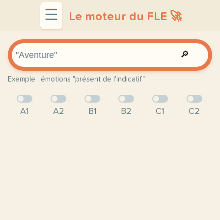
☰
Le moteur du FLE 🚀
🔎
Exemple : émotions "présent de l'indicatif"
A1
A2
B1
B2
C1
C2