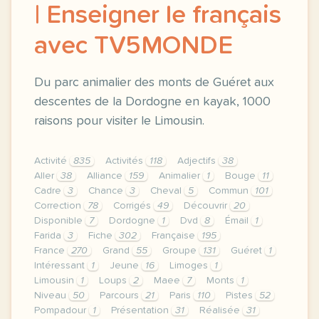
| Enseigner le français
avec TV5MONDE
Du parc animalier des monts de Guéret aux
descentes de la Dordogne en kayak, 1000
raisons pour visiter le Limousin.
Activité
835
Activités
118
Adjectifs
38
Aller
38
Alliance
159
Animalier
1
Bouge
11
Cadre
3
Chance
3
Cheval
5
Commun
101
Correction
78
Corrigés
49
Découvrir
20
Disponible
7
Dordogne
1
Dvd
8
Émail
1
Farida
3
Fiche
302
Française
195
France
270
Grand
55
Groupe
131
Guéret
1
Intéressant
1
Jeune
16
Limoges
1
Limousin
1
Loups
2
Maee
7
Monts
1
Niveau
50
Parcours
21
Paris
110
Pistes
52
Pompadour
1
Présentation
31
Réalisée
31