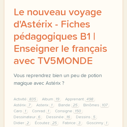
Le nouveau voyage
d'Astérix - Fiches
pédagogiques B1 |
Enseigner le français
avec TV5MONDE
Vous reprendrez bien un peu de potion
magique avec Astérix ?
Activité
835
Album
19
Apprenant
498
Astérix
7
Asterix
1
Bande
25
Binômes
107
Caro
1
Conrad
1
Consigne
150
Dessinateur
6
Dessinée
16
Dessins
5
Didier
2
Écoutez
25
Fabrice
3
Goscinny
1