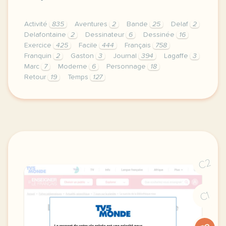
Activité
835
Aventures
2
Bande
25
Delaf
2
Delafontaine
2
Dessinateur
6
Dessinée
16
Exercice
425
Facile
444
Français
758
Franquin
2
Gaston
3
Journal
394
Lagaffe
3
Marc
7
Moderne
6
Personnage
18
Retour
19
Temps
127
exercice b1 bande dessinee le retour de gaston laga
C2
C1