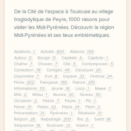
De la Cité de l’espace à Toulouse au village
troglodytique de Peyre, 1000 raisons pour
visiter les Midi-Pyrénées. Découvrir la région
Midi-Pyrénées et ses lieux emblématiques.
Abattoirs
1
Activité
835
Alliance
159
Autour
5
Bouge
11
Capitale
6
Capitole
1
Chaîne
7
Choses
7
Cité
5
Contemporain
5
Correction
78
Corrigés
49
Découvrir
20
Disponible
7
Dvd
8
Espace
23
Festival
24
Fiche
302
Française
195
France
270
Informations
113
Jeune
16
Loco
1
Maee
7
Midi
2
Millau
1
Musée
30
Niveau
50
Occasion
2
Passe
7
Peyre
1
Pic
1
Pierre
31
Pistes
52
Place
24
Plein
2
Présentation
31
Pyrénées
1
Réalisée
31
Région
28
Reportage
200
Rio
6
Saint
18
Séquence
18
Toulouse
12
Viaduc
1