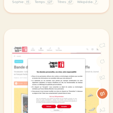
Sophie
15
Temps
127
Titres
67
Wikipédia
7
le respect de votre vie privee est une priorite po
C2
C1
B2
B1
A2