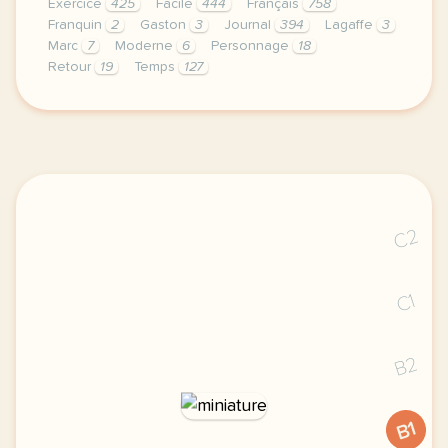
Exercice
425
Facile
444
Français
758
Franquin
2
Gaston
3
Journal
394
Lagaffe
3
Marc
7
Moderne
6
Personnage
18
Retour
19
Temps
127
exercice b1 bande dessinee le retour de gaston laga
C2
C1
B2
B1