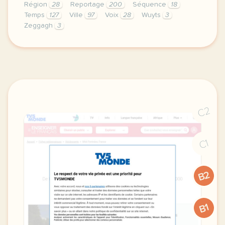
Région
28
Reportage
200
Séquence
18
Temps
127
Ville
97
Voix
28
Wuyts
3
Zeggagh
3
le respect de votre vie privee est une priorite po
C2
C1
B2
B1