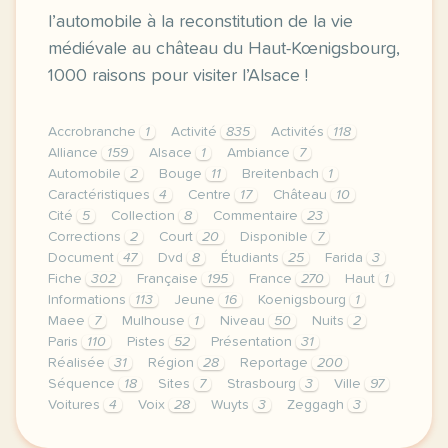
l’automobile à la reconstitution de la vie
médiévale au château du Haut-Kœnigsbourg,
1000 raisons pour visiter l’Alsace !
Accrobranche
1
Activité
835
Activités
118
Alliance
159
Alsace
1
Ambiance
7
Automobile
2
Bouge
11
Breitenbach
1
Caractéristiques
4
Centre
17
Château
10
Cité
5
Collection
8
Commentaire
23
Corrections
2
Court
20
Disponible
7
Document
47
Dvd
8
Étudiants
25
Farida
3
Fiche
302
Française
195
France
270
Haut
1
Informations
113
Jeune
16
Koenigsbourg
1
Maee
7
Mulhouse
1
Niveau
50
Nuits
2
Paris
110
Pistes
52
Présentation
31
Réalisée
31
Région
28
Reportage
200
Séquence
18
Sites
7
Strasbourg
3
Ville
97
Voitures
4
Voix
28
Wuyts
3
Zeggagh
3
le respect de votre vie privee est une priorite po