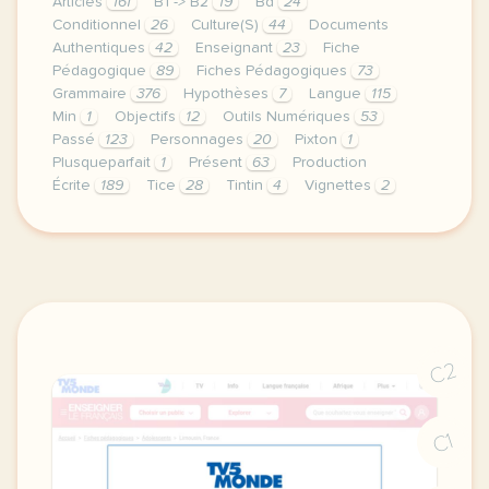
Articles
161
B1 -> B2
19
Bd
24
Conditionnel
26
Culture(S)
44
Documents
Authentiques
42
Enseignant
23
Fiche
Pédagogique
89
Fiches Pédagogiques
73
Grammaire
376
Hypothèses
7
Langue
115
Min
1
Objectifs
12
Outils Numériques
53
Passé
123
Personnages
20
Pixton
1
Plusqueparfait
1
Présent
63
Production
Écrite
189
Tice
28
Tintin
4
Vignettes
2
voici une sequence cle en main sur la bd tintin et 
C2
C1