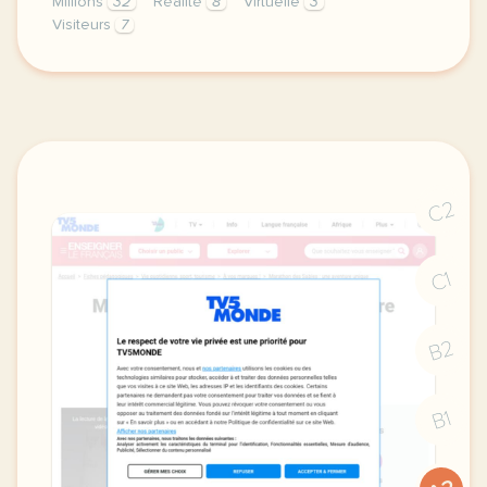
Millions
32
Réalité
8
Virtuelle
3
Visiteurs
7
exercice b1 mondes disparus un voyage immersif de 3
C2
C1
B2
B1