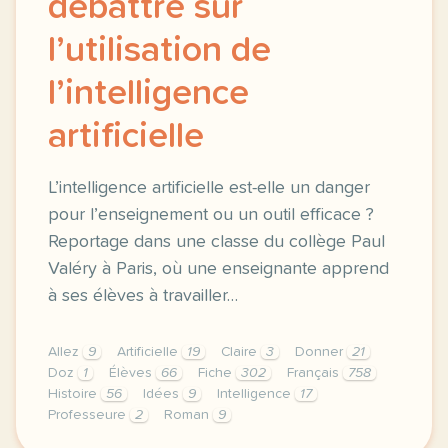
débattre sur
l’utilisation de
l’intelligence
artificielle
L’intelligence artificielle est-elle un danger
pour l’enseignement ou un outil efficace ?
Reportage dans une classe du collège Paul
Valéry à Paris, où une enseignante apprend
à ses élèves à travailler…
Allez
9
Artificielle
19
Claire
3
Donner
21
Doz
1
Élèves
66
Fiche
302
Français
758
Histoire
56
Idées
9
Intelligence
17
Professeure
2
Roman
9
fiche b1 enseigner avec l ia debattre sur l utilisat