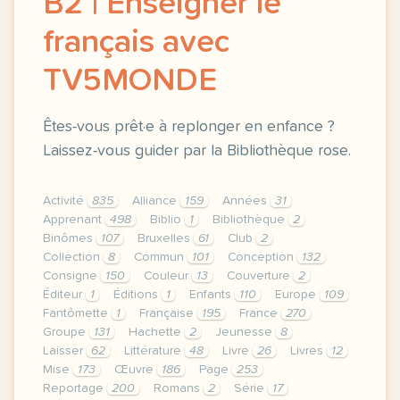
B2 | Enseigner le
français avec
TV5MONDE
Êtes-vous prêt·e à replonger en enfance ?
Laissez-vous guider par la Bibliothèque rose.
Activité
835
Alliance
159
Années
31
Apprenant
498
Biblio
1
Bibliothèque
2
Binômes
107
Bruxelles
61
Club
2
Collection
8
Commun
101
Conception
132
Consigne
150
Couleur
13
Couverture
2
Éditeur
1
Éditions
1
Enfants
110
Europe
109
Fantômette
1
Française
195
France
270
Groupe
131
Hachette
2
Jeunesse
8
Laisser
62
Littérature
48
Livre
26
Livres
12
Mise
173
Œuvre
186
Page
253
Reportage
200
Romans
2
Série
17