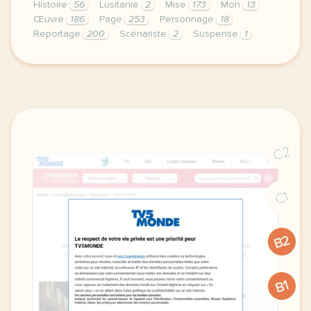
Histoire
56
Lusitanie
2
Mise
173
Mon
13
Œuvre
186
Page
253
Personnage
18
Reportage
200
Scénariste
2
Suspense
1
continuer sans accepter le respect de votre vie pri
C2
C1
B2
B1