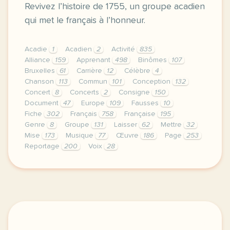
Revivez l’histoire de 1755, un groupe acadien
qui met le français à l’honneur.
Acadie
1
Acadien
2
Activité
835
Alliance
159
Apprenant
498
Binômes
107
Bruxelles
61
Carrière
12
Célèbre
4
Chanson
113
Commun
101
Conception
132
Concert
8
Concerts
2
Consigne
150
Document
47
Europe
109
Fausses
10
Fiche
302
Français
758
Française
195
Genre
8
Groupe
131
Laisser
62
Mettre
32
Mise
173
Musique
77
Œuvre
186
Page
253
Reportage
200
Voix
28
continuer sans accepter le respect de votre vie pr