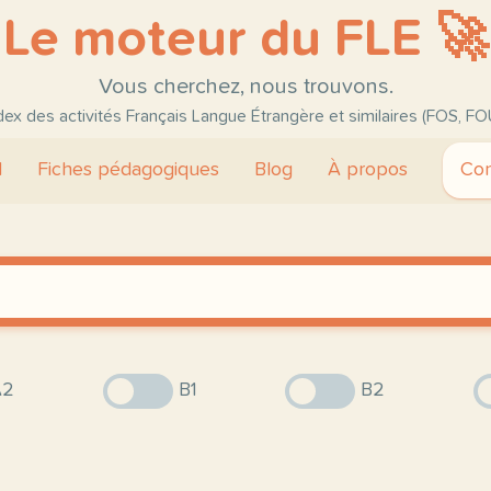
Le moteur du FLE 🚀
Vous cherchez, nous trouvons.
ndex des activités Français Langue Étrangère et similaires (FOS, FO
l
Fiches pédagogiques
Blog
À propos
Con
2
B1
B2