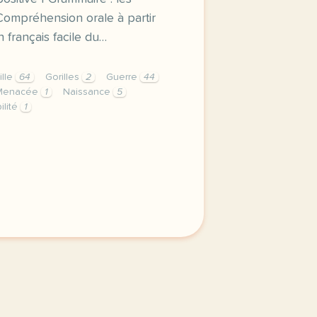
Compréhension orale à partir
n français facile du…
ille
64
Gorilles
2
Guerre
44
Menacée
1
Naissance
5
ilité
1
e exceptionnelle de jumeaux gorilles vocabulaire la protec