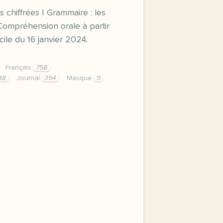
 chiffrées | Grammaire : les
Compréhension orale à partir
cile du 16 janvier 2024.
Français
758
38
Journal
394
Masque
9
 francais font ils moins de bebes vocabulaire les donnees