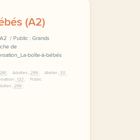
ébés (A2)
A2 / Public : Grands
iche de
rsation_La-boîte-à-bébés
261
Adultes
299
Atelier
33
rsation
122
Public :
Adultes
256
lic grands adolescents et adultes fiche de conversation a