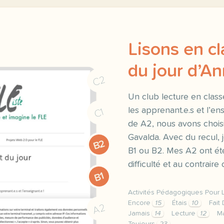
Lisons en cl
du jour d’A
C2
Un club lecture en class
les apprenant.e.s et l’e
C1
de A2, nous avons choisi 
Gavalda. Avec du recul, j
B2
B1 ou B2. Mes A2 ont été
difficulté et au contraire
B1
Activités Pédagogiques Pour 
Encore
15
Étais
10
Fait
A2
Jamais
14
Lecture
12
M