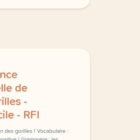
ance
lle de
lles -
ile - RFI
n des gorilles | Vocabulaire :
sitive | Grammaire : les