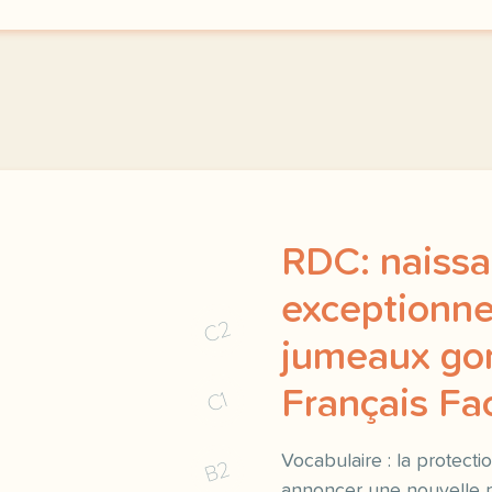
RDC: naiss
exceptionne
C2
jumeaux gori
Français Fac
C1
Vocabulaire : la protectio
B2
annoncer une nouvelle po