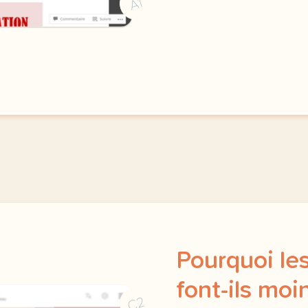
A1
Pourquoi le
font-ils moi
C2