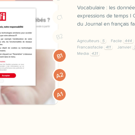
Vocabulaire : les données
expressions de temps | 
C1
du Journal en français fa
B2
Agriculteurs
5
Facile
444
Francaisfacile
411
Janvier
Media
431
B1
exercice a2 pourquoi les
A2
A1