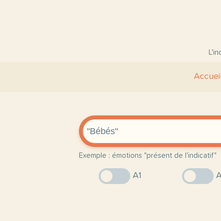
L'i
Accuei
Exemple : émotions "présent de l'indicatif"
A1
A