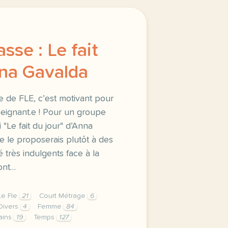
asse : Le fait
nna Gavalda
e de FLE, c’est motivant pour
nseignant.e ! Pour un groupe
"Le fait du jour" d’Anna
e le proposerais plutôt à des
 très indulgents face à la
 ont…
Le Fle
21
Court Métrage
6
 Divers
4
Femme
84
ains
19
Temps
127