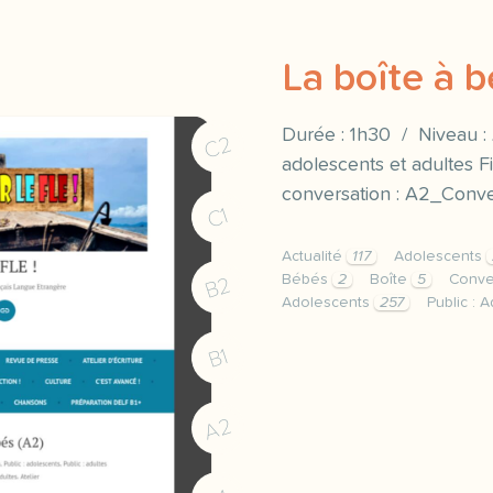
La boîte à b
Durée : 1h30 / Niveau : 
C2
adolescents et adultes F
conversation : A2_Conve
C1
Actualité
117
Adolescents
Bébés
2
Boîte
5
Conve
B2
Adolescents
257
Public : 
duree 1h30 niveau a2 pub
B1
A2