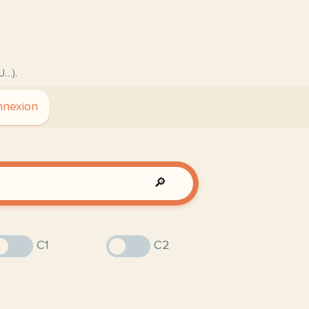
U…).
nexion
🔎
C1
C2