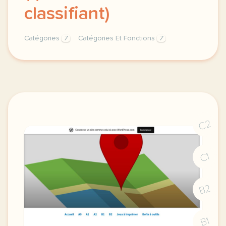
classifiant)
Catégories
7
Catégories Et Fonctions
7
identification de la categorie d adjectif categories
C2
C1
B2
B1