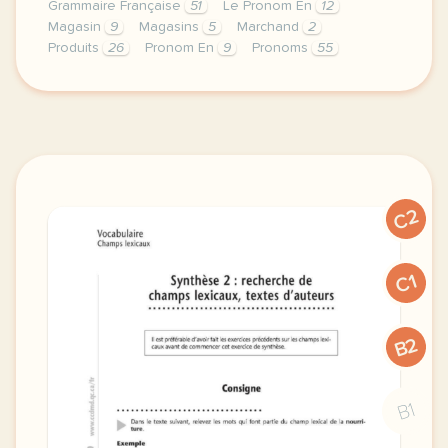
Grammaire Française
51
Le Pronom En
12
Magasin
9
Magasins
5
Marchand
2
Produits
26
Pronom En
9
Pronoms
55
image http www scoop itcette derniere semaine avec 
C2
C1
B2
B1