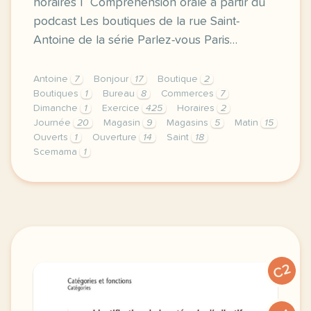
horaires | Compréhension orale à partir du
podcast Les boutiques de la rue Saint-
Antoine de la série Parlez-vous Paris…
Antoine
7
Bonjour
17
Boutique
2
Boutiques
1
Bureau
8
Commerces
7
Dimanche
1
Exercice
425
Horaires
2
Journée
20
Magasin
9
Magasins
5
Matin
15
Ouverts
1
Ouverture
14
Saint
18
Scemama
1
exercice b1 les boutiques de la rue saint antoine e
C2