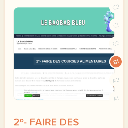
C2
C1
B2
B1
A2
A1
2º- FAIRE DES