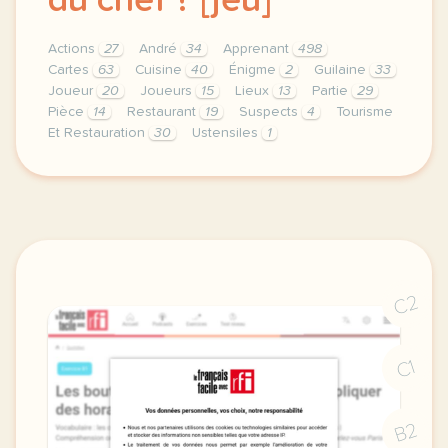
du chef ? [jeu]
Actions
27
André
34
Apprenant
498
Cartes
63
Cuisine
40
Énigme
2
Guilaine
33
Joueur
20
Joueurs
15
Lieux
13
Partie
29
Pièce
14
Restaurant
19
Suspects
4
Tourisme
Et Restauration
30
Ustensiles
1
theme tourisme et restauration duree 60 minutes 1 h 
C2
C1
B2