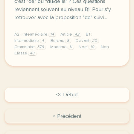
c’est "de" ou "du/de la" ? Ces questions
reviennent souvent au niveau B1. Pour s’y
retrouver avec la proposition "de" suivi…
A2 : Intermédiaire
14
Article
42
B1 :
Intermédiaire
4
Bureau
8
Devant
20
Grammaire
376
Madame
11
Nom
10
Non
Classé
43
madame pourquoi c est la salle de pause et pas la s
<< Début
< Précédent