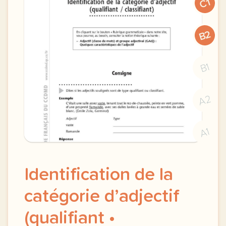
C1
B2
B1
A2
A1
Identification de la
catégorie d’adjectif
(qualifiant •