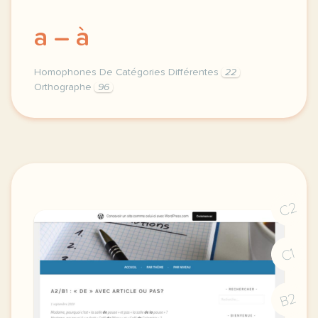
a – à
Homophones De Catégories Différentes
22
Orthographe
96
homophones grammaticaux de categories differentes ho
C2
C1
B2