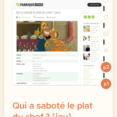
C2
C1
B2
B1
A2
A1
Qui a saboté le plat