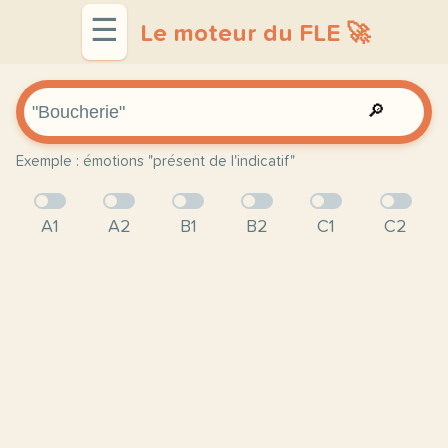
☰
Le moteur du FLE 🚀
🔎
Exemple : émotions "présent de l'indicatif"
A1
A2
B1
B2
C1
C2