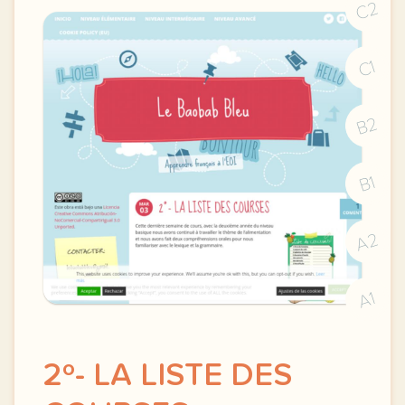
C2
C1
B2
B1
A2
A1
2º- LA LISTE DES