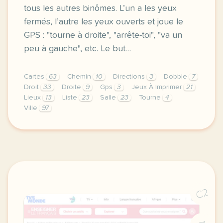
tous les autres binômes. L’un a les yeux
fermés, l’autre les yeux ouverts et joue le
GPS : "tourne à droite", "arrête-toi", "va un
peu à gauche", etc. Le but…
Cartes
63
Chemin
10
Directions
3
Dobble
7
Droit
33
Droite
9
Gps
3
Jeux À Imprimer
21
Lieux
13
Liste
23
Salle
23
Tourne
4
Ville
97
il y a quelques annees j ai teste pendant une format
C2