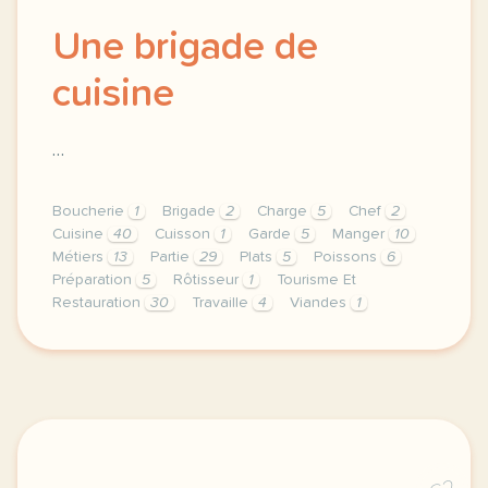
Une brigade de
cuisine
…
Boucherie
1
Brigade
2
Charge
5
Chef
2
Cuisine
40
Cuisson
1
Garde
5
Manger
10
Métiers
13
Partie
29
Plats
5
Poissons
6
Préparation
5
Rôtisseur
1
Tourisme Et
Restauration
30
Travaille
4
Viandes
1
theme tourisme et restauration duree 75 minutes 1 h 