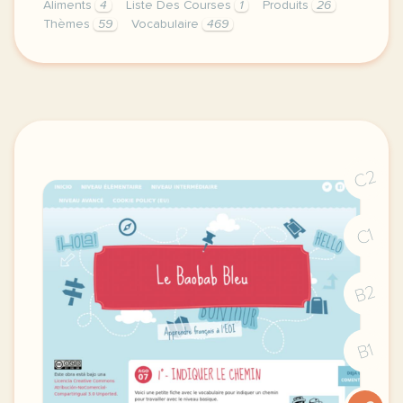
Aliments
4
Liste Des Courses
1
Produits
26
Thèmes
59
Vocabulaire
469
cette derniere semaine de cours avec la deuxieme an
C2
C1
B2
B1