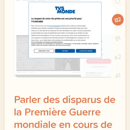
C1
B2
B1
A2
A1
Parler des disparus de
la Première Guerre
mondiale en cours de