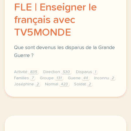
FLE | Enseigner le
français avec
TV5MONDE
Que sont devenus les disparus de la Grande
Guerre ?
Activité
835
Direction
530
Disparus
1
Familles
7
Groupe
131
Guerre
44
Inconnu
2
Joséphine
2
Normal
423
Soldat
2
didomi host didomi components button cursor pointer